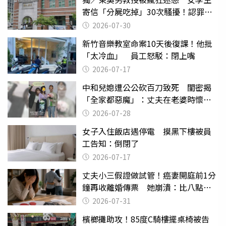
寄信「分屍吃掉」30次騷擾！認罪免
關
2026-07-30
新竹音樂教室命案10天後復課！他批
「太冷血」 員工怒駁：閉上嘴
2026-07-17
中和兒媳遭公公砍百刀致死 閨密揭
「全家都惡魔」：丈夫在老婆時懷孕
摔東西
2026-07-28
女子入住飯店遇停電 摸黑下樓被員
工告知：倒閉了
2026-07-17
丈夫小三假證做試管！癌妻開庭前1分
鐘再收離婚傳票 她崩潰：比八點檔
還扯
2026-07-31
檳榔攤助攻！85度C騎樓擺桌椅被告