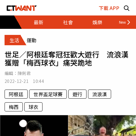
跳至主要內容區塊
下載 APP
最新
社會
娛樂
財經
生活
運動
世足／阿根廷奪冠狂歡大遊行 流浪漢
獲贈「梅西球衣」痛哭跪地
編輯：
陳俐君
2022-12-21 10:44
阿根廷
世界盃足球賽
遊行
流浪漢
梅西
球衣