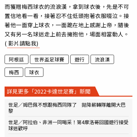
而獲贈梅西球衣的流浪漢，拿到球衣後，先是不可
置信地看一看，接著忍不住低頭抱著衣服啜泣。接
著他一面穿上球衣，一面跪在地上感謝上帝，隨後
又有另一名球迷走上前去擁抱他，場面相當動人。
(
影片請點我)
阿根廷
世界盃足球賽
遊行
流浪漢
梅西
球衣
詳見更多「2022卡達世足賽」新聞
世足／姆巴佩不想跟梅西同隊了 拋降薪轉隊離開大巴
黎
世足／阿拉伯、非洲一同喝采！第4摩洛哥回國遊行接受
球迷歡呼