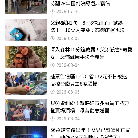
檢翻28年舊判決認證非竊佔
2026-07-30
父親群組1句「8／8快到了」掀熱
議！ 10萬人笑翻：高鐵疏運也沒列
父親節
2026-08-02
深入森林10分鐘藏屍！父涉殺害9歲愛
女 恐怖藏屍手法全曝光
2026-08-04
逃票告性騷1／OL省172元不甘被逮
反控台鐵員工6度騷擾
2026-08-05
疑勞資糾紛！新莊好市多前員工持刀
登賣場頂樓 母苦勸急送醫
2026-08-04
56歲婦失蹤13年！女兒已聲請死亡宣
告 她偷259元牛腱心「復活了」