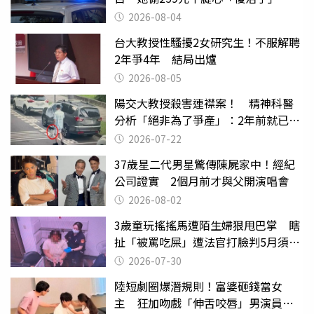
2026-08-04
台大教授性騷擾2女研究生！不服解聘
2年爭4年 結局出爐
2026-08-05
陽交大教授殺害連襟案！ 精神科醫
分析「絕非為了爭產」：2年前就已言
行詭異
2026-07-22
37歲星二代男星驚傳陳屍家中！經紀
公司證實 2個月前才與父開演唱會
2026-08-02
3歲童玩搖搖馬遭陌生婦狠甩巴掌 瞎
扯「被罵吃屎」遭法官打臉判5月須入
監
2026-07-30
陸短劇圈爆潛規則！富婆砸錢當女
主 狂加吻戲「伸舌咬唇」男演員崩