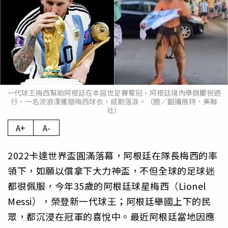
一代球王梅西幫助阿根廷在本屆世足賽奪冠，阿根廷境內舉辦慶祝遊
行，一名流浪漢獲贈梅西球衣，感動落淚。（圖／翻攝推特、美聯
社）
A+
A-
2022卡達世界盃圓滿落幕，阿根廷在隊長梅西的率
領下，如願以償拿下大力神盃，不但全球的足球迷
都很佩服，今年35歲的阿根廷球星梅西（Lionel
Messi），榮登新一代球王；阿根廷舉國上下的民
眾，都沉浸在冠軍的喜悅中。最近阿根廷當地因應