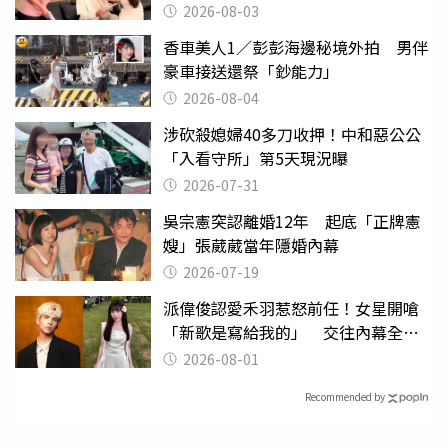
潰
2026-08-03
香車美人1／彭彭海邊秘境外拍 男伴
豪車接送還祭「鈔能力」
2026-08-04
涉砍殺媳婦40多刀收押！中和惡公公
「入看守所」第5天現況曝
2026-07-31
吳宗憲突認離婚12年 起底「正牌憲
嫂」張葳葳當年隱婚內幕
2026-07-19
派偉俊認愛禾羽惹怒前任！女星開嗆
「新歌是寫給我的」 交往內幕全說
了
2026-08-01
Recommended by