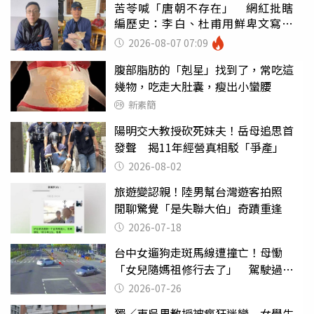
苦苓喊「唐朝不存在」 網紅批瞎
編歷史：李白、杜甫用鮮卑文寫
詩？
2026-08-07 07:09
腹部脂肪的「剋星」找到了，常吃這
幾物，吃走大肚囊，瘦出小蠻腰
新素簡
陽明交大教授砍死妹夫！岳母追思首
發聲 揭11年經營真相駁「爭產」
2026-08-02
旅遊變認親！陸男幫台灣遊客拍照
閒聊驚覺「是失聯大伯」奇蹟重逢
2026-07-18
台中女遛狗走斑馬線遭撞亡！母慟
「女兒隨媽祖修行去了」 駕駛過失
致死判9月
2026-07-26
獨／東吳男教授被瘋狂迷戀 女學生