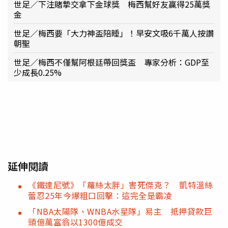
世足／下注賭摯交拿下金球獎 梅西幫好友贏得25萬獎
金
世足／梅西要「大力神盃陪睡」！早安文吸6千萬人按讚
朝聖
世足／梅西不僅幫阿根廷帶回獎盃 專家分析：GDP至
少成長0.25%
延伸閱讀
《鐵達尼號》「蘿絲太胖」害死傑克？ 凱特溫絲
蕾忍25年今爆粗口回擊：這完全是霸凌
「NBA太陽隊、WNBA水星隊」易主 抵押貸款巨
頭億萬富翁以1300億成交