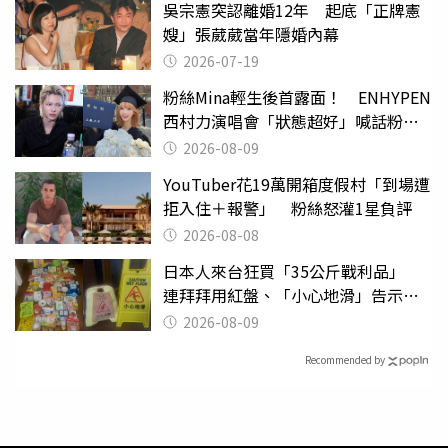
吳宗憲突認離婚12年 起底「正牌憲
嫂」張葳葳當年隱婚內幕
2026-07-19
粉絲Mina輕生後首露面！ ENHYPEN
西村力演唱會「狀態超好」喊話粉
絲：我們心意相通
2026-08-09
YouTuber花19萬開箱度假村「到場遭
拒入住＋報警」 粉絲怒灌1星負評
2026-08-08
日本人來台狂買「35公斤戰利品」
連拜拜用紅盤、「小心地滑」告示牌
也帶回家
2026-08-09
Recommended by