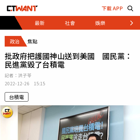
跳至主要內容區塊
下載 APP
最新
社會
娛樂
財經
政治
焦點
批政府把護國神山送到美國 國民黨：
民進黨毀了台積電
記者：
洪子苓
2022-12-26 15:15
台積電