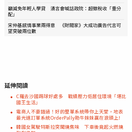
籲減免年輕人學貸 湧言會喊話政院：超徵稅收「重分
配」
宋仲基感情事業兩得意 《財閥家》大成功廣告代言可
望突破兩位數
延伸閱讀
C羅去沙國踢球好處多 戰績壓力低居住環境「堪比
國王生活」
電商人不要錯過！好的整單系統帶你上天堂，地表
最光速訂單系統OrderPally助牛妹妹贏在浪頭上!
韓國女駕駛特斯拉突聞燒焦味 下車後竟起火燃燒