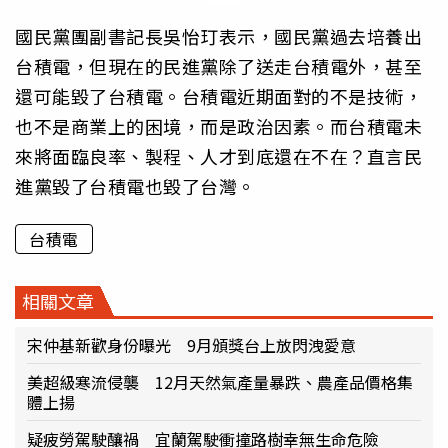
國民黨團副書記長吳怡玎表示，國民黨過去培養出
台積電，但現在的民進黨除了送走台積電外，甚至
還可能毀了台積電。台積電近期面對的不是技術，
也不是商業上的困境，而是政治因素。而台積電未
來將面臨良率、製程、人才到底還在不在？直言民
進黨毀了台積電也毀了台灣。
台積電
相關文章
宋仲基新歡身份曝光 9月頒獎台上放閃洩愛意
美超級寒流侵襲 12月天然氣產量暴跌、農產品價格集
體上揚
疑疲勞駕駛釀禍 宜蘭駕駛衝撞路樹幸無生命危險