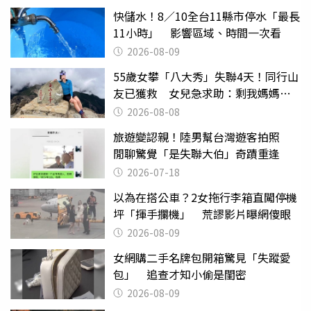
快儲水！8／10全台11縣市停水「最長
11小時」 影響區域、時間一次看
2026-08-09
55歲女攀「八大秀」失聯4天！同行山
友已獲救 女兒急求助：剩我媽媽還
沒找到
2026-08-08
旅遊變認親！陸男幫台灣遊客拍照
閒聊驚覺「是失聯大伯」奇蹟重逢
2026-07-18
以為在搭公車？2女拖行李箱直闖停機
坪「揮手攔機」 荒謬影片曝網傻眼
2026-08-09
女網購二手名牌包開箱驚見「失蹤愛
包」 追查才知小偷是閨密
2026-08-09