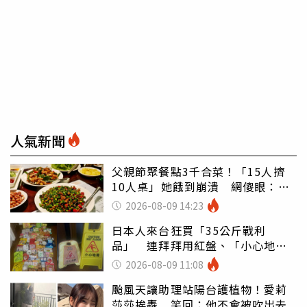
人氣新聞
父親節聚餐點3千合菜！「15人擠
10人桌」她餓到崩潰 網傻眼：讓
店家看笑話
2026-08-09 14:23
日本人來台狂買「35公斤戰利
品」 連拜拜用紅盤、「小心地
滑」告示牌也帶回家
2026-08-09 11:08
颱風天讓助理站陽台護植物！愛莉
莎莎挨轟 笑回：他不會被吹出去