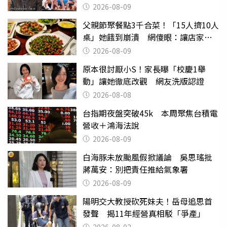
2026-08-09
父親節聚餐點3千合菜！「15人擠10人
桌」她餓到崩潰 網傻眼：讓店家看
笑話
2026-08-09
原本很討厭小S！家長曝「校慶1舉
動」讓她徹底改觀 網友洗版認證
2026-08-08
台指期夜盤突破45k 本周聚焦台積電
營收＋鴻海法說
2026-08-09
白海豚未放颱風假掀議論 吳思瑤批
蔣萬安：別把責任推給氣象署
2026-08-09
陽明交大教授砍死妹夫！岳母追思首
發聲 揭11年經營真相駁「爭產」
2026-08-02