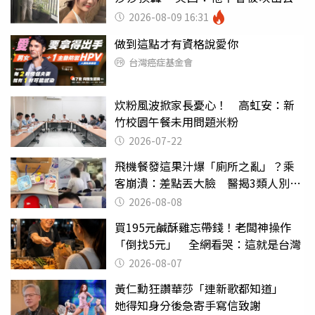
2026-08-09 16:31
做到這點才有資格說愛你
台灣癌症基金會
炊粉風波掀家長憂心！ 高虹安：新
竹校園午餐未用問題米粉
2026-07-22
飛機餐發這果汁爆「廁所之亂」？乘
客崩潰：差點丟大臉 醫揭3類人別亂
喝
2026-08-08
買195元鹹酥雞忘帶錢！老闆神操作
「倒找5元」 全網看哭：這就是台灣
2026-08-07
黃仁勳狂讚華莎「連新歌都知道」
她得知身分後急寄手寫信致謝