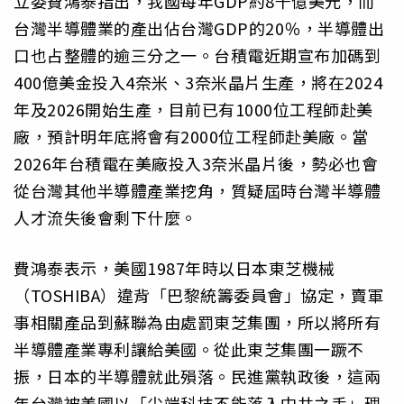
立委費鴻泰指出，我國每年GDP約8千億美元，而
台灣半導體業的產出佔台灣GDP的20％，半導體出
口也占整體的逾三分之一。台積電近期宣布加碼到
400億美金投入4奈米、3奈米晶片生產，將在2024
年及2026開始生產，目前已有1000位工程師赴美
廠，預計明年底將會有2000位工程師赴美廠。當
2026年台積電在美廠投入3奈米晶片後，勢必也會
從台灣其他半導體產業挖角，質疑屆時台灣半導體
人才流失後會剩下什麼。
費鴻泰表示，美國1987年時以日本東芝機械
（TOSHIBA）違背「巴黎統籌委員會」協定，賣軍
事相關產品到蘇聯為由處罰東芝集團，所以將所有
半導體產業專利讓給美國。從此東芝集團一蹶不
振，日本的半導體就此殞落。民進黨執政後，這兩
年台灣被美國以「尖端科技不能落入中共之手」理