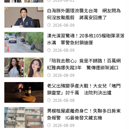
白海豚外圍環流襲北台灣 網友問為
何沒放颱風假 蔣萬安回應了
2026-08-09
漢光演習驚魂！20多枚105榴砲彈滾落
水溝 軍警急封鎖搶運
2026-08-09
「陪我去散心」竟是不歸路！百萬網
紅雅典娜失蹤3年 驚傳遭綁架滅口
2026-08-09
老父出殯變爭產大戰！大女兒「堵門
鎖靈堂」討千萬 法院判決出爐
2026-08-08
男模租屋處離奇身亡！失聯多日房東
急報警 IG最後發文藏玄機
2026-08-09