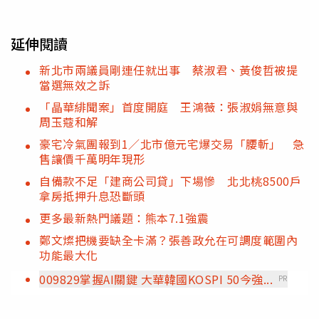
延伸閱讀
新北市兩議員剛連任就出事 蔡淑君、黃俊哲被提
當選無效之訴
「晶華緋聞案」首度開庭 王鴻薇：張淑娟無意與
周玉蔻和解
豪宅冷氣團報到1／北市億元宅爆交易「腰斬」 急
售讓價千萬明年現形
自備款不足「建商公司貸」下場慘 北北桃8500戶
拿房抵押升息恐斷頭
更多最新熱門議題：熊本7.1強震
鄭文燦把機要缺全卡滿？張善政允在可調度範圍內
功能最大化
009829掌握AI關鍵 大華韓國KOSPI 50今強...
PR