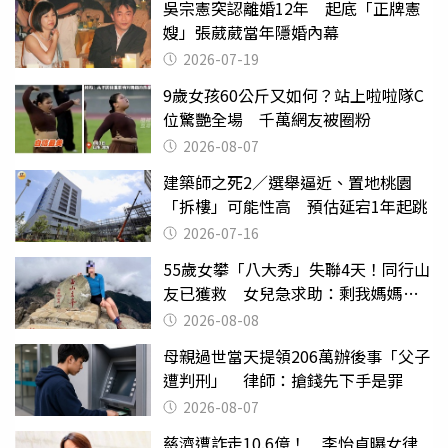
吳宗憲突認離婚12年 起底「正牌憲
嫂」張葳葳當年隱婚內幕
2026-07-19
9歲女孩60公斤又如何？站上啦啦隊C
位驚艷全場 千萬網友被圈粉
2026-08-07
建築師之死2／選舉逼近、置地桃園
「拆樓」可能性高 預估延宕1年起跳
2026-07-16
55歲女攀「八大秀」失聯4天！同行山
友已獲救 女兒急求助：剩我媽媽還
沒找到
2026-08-08
母親過世當天提領206萬辦後事「父子
遭判刑」 律師：搶錢先下手是罪
2026-08-07
慈濟遭詐走10.6億！ 李怡貞曝女律