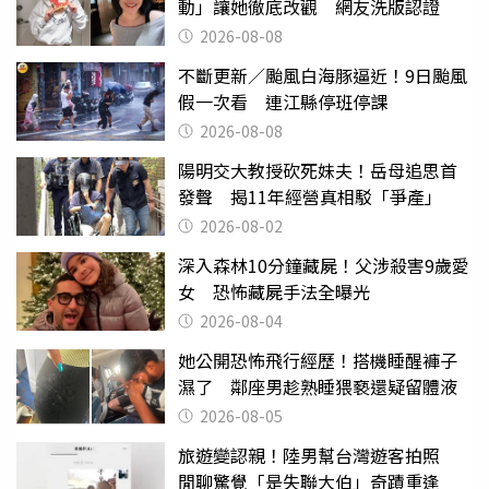
動」讓她徹底改觀 網友洗版認證
2026-08-08
不斷更新／颱風白海豚逼近！9日颱風
假一次看 連江縣停班停課
2026-08-08
陽明交大教授砍死妹夫！岳母追思首
發聲 揭11年經營真相駁「爭產」
2026-08-02
深入森林10分鐘藏屍！父涉殺害9歲愛
女 恐怖藏屍手法全曝光
2026-08-04
她公開恐怖飛行經歷！搭機睡醒褲子
濕了 鄰座男趁熟睡猥褻還疑留體液
2026-08-05
旅遊變認親！陸男幫台灣遊客拍照
閒聊驚覺「是失聯大伯」奇蹟重逢