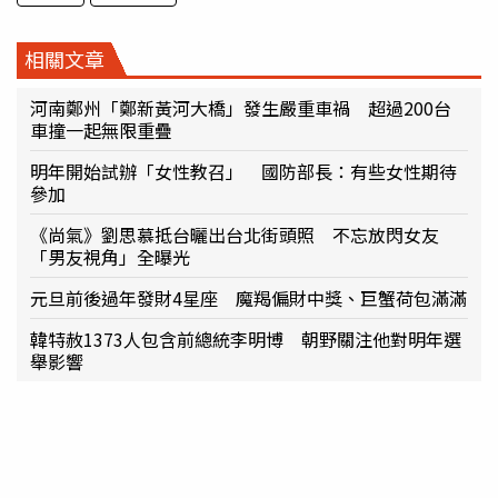
相關文章
河南鄭州「鄭新黃河大橋」發生嚴重車禍 超過200台
車撞一起無限重疊
明年開始試辦「女性教召」 國防部長：有些女性期待
參加
《尚氣》劉思慕抵台曬出台北街頭照 不忘放閃女友
「男友視角」全曝光
元旦前後過年發財4星座 魔羯偏財中獎、巨蟹荷包滿滿
韓特赦1373人包含前總統李明博 朝野關注他對明年選
舉影響