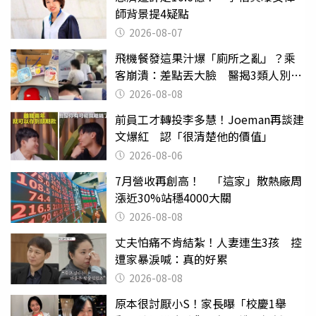
師背景提4疑點
2026-08-07
飛機餐發這果汁爆「廁所之亂」？乘
客崩潰：差點丟大臉 醫揭3類人別亂
喝
2026-08-08
前員工才轉投李多慧！Joeman再談建
文爆紅 認「很清楚他的價值」
2026-08-06
7月營收再創高！ 「這家」散熱廠周
漲近30%站穩4000大關
2026-08-08
丈夫怕痛不肯結紮！人妻連生3孩 控
遭家暴淚喊：真的好累
2026-08-08
原本很討厭小S！家長曝「校慶1舉