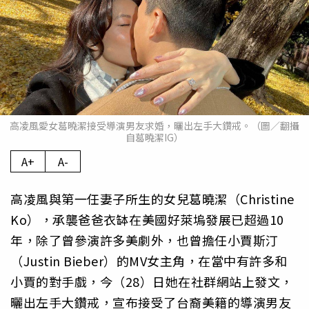
高凌風愛女葛曉潔接受導演男友求婚，曬出左手大鑽戒。（圖／翻攝
自葛曉潔IG）
A+
A-
高凌風與第一任妻子所生的女兒葛曉潔（Christine
Ko），承襲爸爸衣缽在美國好萊塢發展已超過10
年，除了曾參演許多美劇外，也曾擔任小賈斯汀
（Justin Bieber）的MV女主角，在當中有許多和
小賈的對手戲，今（28）日她在社群網站上發文，
曬出左手大鑽戒，宣布接受了台裔美籍的導演男友