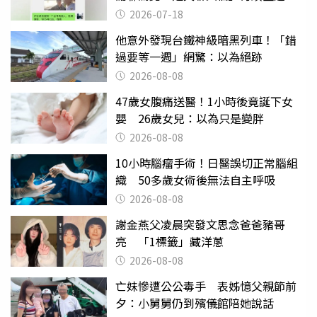
2026-07-18
他意外發現台鐵神級暗黑列車！「錯
過要等一週」網驚：以為絕跡
2026-08-08
47歲女腹痛送醫！1小時後竟誕下女
嬰 26歲女兒：以為只是變胖
2026-08-08
10小時腦瘤手術！日醫誤切正常腦組
織 50多歲女術後無法自主呼吸
2026-08-08
謝金燕父凌晨突發文思念爸爸豬哥
亮 「1標籤」藏洋蔥
2026-08-08
亡妹慘遭公公毒手 表姊憶父親節前
夕：小舅舅仍到殯儀館陪她說話