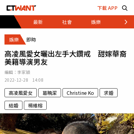
跳至主要內容區塊
下載 APP
最新
社會
娛樂
財經
娛樂
即時
高凌風愛女曬出左手大鑽戒 甜嫁華裔
美籍導演男友
編輯：
李家穎
2022-12-28 14:08
高凌風愛女
葛曉潔
Christine Ko
求婚
結婚
楊維榕