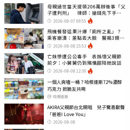
母親過世當天提領206萬辦後事「父
子遭判刑」 律師：搶錢先下手是
罪
2026-08-07 09:55
飛機餐發這果汁爆「廁所之亂」？
乘客崩潰：差點丟大臉 醫揭3類人
別亂喝
2026-08-08 15:53
亡妹慘遭公公毒手 表姊憶父親節
前夕：小舅舅仍到殯儀館陪她說話
2026-08-08 12:30
一個人爽嗑一桶？哈根達斯72%濃醇
巧克力 掀脆友共鳴
哈根達斯
AKIRA父親節台北開唱 兒子驚喜獻聲
「爸爸I Love You」
2026-08-08