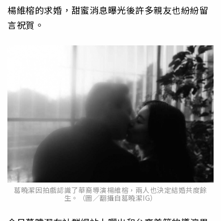
楊維榕的求婚，甜蜜消息曝光後許多親友也紛紛留
言祝賀。
葛曉潔因拍戲認識了華裔導演楊維榕，兩人也決定結婚共度餘
生。（圖／翻攝自葛曉潔IG）