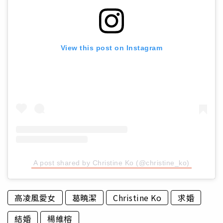
View this post on Instagram
A post shared by Christine Ko (@christine_ko)
高凌風愛女
葛曉潔
Christine Ko
求婚
結婚
楊維榕