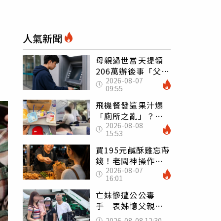
人氣新聞
母親過世當天提領
206萬辦後事「父子
2026-08-07
遭判刑」 律師：
09:55
搶錢先下手是罪
飛機餐發這果汁爆
「廁所之亂」？乘
2026-08-08
客崩潰：差點丟大
15:53
臉 醫揭3類人別亂
喝
買195元鹹酥雞忘帶
錢！老闆神操作
2026-08-07
「倒找5元」 全網
16:01
看哭：這就是台灣
亡妹慘遭公公毒
手 表姊憶父親節
前夕：小舅舅仍到
2026-08-08 12:30