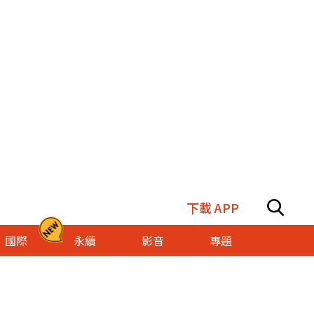
下載 APP
國際
永續
影音
專題