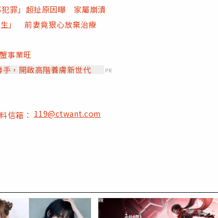
事犯罪」超扯原因曝 家屬崩潰
親生」 前妻竟狠心放棄治療
巨蟹事業旺
」聯手，開啟高階養膚新世代
PR
119@ctwant.com
爆料信箱：
PR