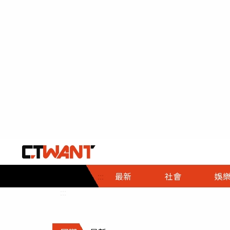
社會首頁
娛樂首頁
財經首頁
政
:::
最新
社會
娛
時事
即時
熱線
:::
直擊
大條
人物
調查
專題
３Ｃ