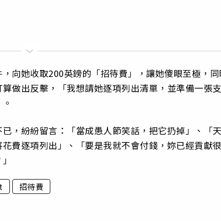
，向她收取200英鎊的「招待費」，讓她傻眼至極，同
打算做出反擊，「我想請她逐項列出清單，並準備一張
」。
不已，紛紛留言：「當成愚人節笑話，把它扔掉」、「
將花費逐項列出」、「要是我就不會付錢，妳已經貢獻
？」
t
招待費