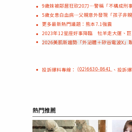
9歲妹被鄰居狂砍20刀…警稱「不構成刑
5歲女患白血病…父親意外發現「孩子非
更多最新熱門議題：熊本7.1強震
2023年12星座好事降臨 牡羊走大運、
2026美肌新趨勢「外泌體＋矽谷電波X
(02)6630-8641
投訴爆料專線：
、投訴
熱門推薦