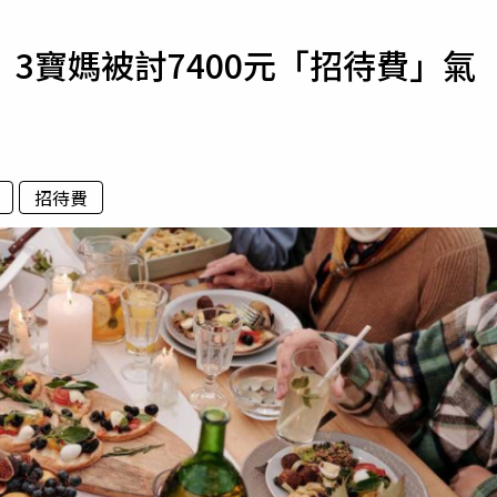
寵物
3寶媽被討7400元「招待費」氣
運勢
運動
梅酒
招待費