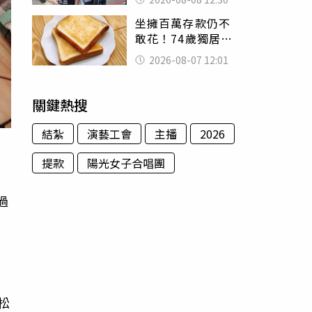
殯儀館陪她說話
坐擁百萬存款仍不
敢花！74歲獨居翁
「1餐只吃1片吐
2026-08-07 12:01
司」 半年後暴瘦
嚇壞女兒
關鍵熱搜
結紮
演藝工會
主播
2026
提款
陽光女子合唱團
過
，
松