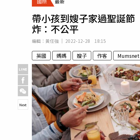
國際
最新
人物
汽車
帶小孩到嫂子家過聖誕節 
專欄
炸：不公平
房產新勢力
編輯：
黃任強
2022-12-28 18:15
英國
媽媽
嫂子
作客
Mumsnet
Next