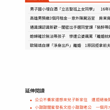
男子國小埋白酒「立志娶班上女同學」 16
高雄男預繳3個月租金…意外陳屍浴室 房東
通識課認識新歡…閨密出手選同堂課「裝醉帶
媳婦確診無法帶孩子 慘遭公婆飆罵「離婚就
歐陽靖自爆「淨身出戶」離婚 1原因拒拿前
延伸閱讀
公公不養家還想來兒子新家住 遭拒絕後
小甜甜閨蜜發長文控小甜甜老公 一個月