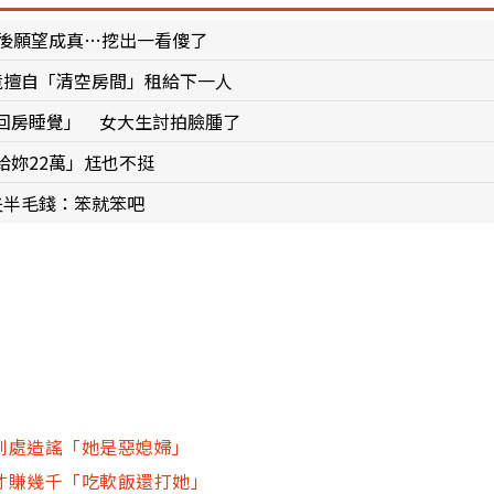
年後願望成真…挖出一看傻了
竟擅自「清空房間」租給下一人
回房睡覺」 女大生討拍臉腫了
給妳22萬」尪也不挺
夫半毛錢：笨就笨吧
到處造謠「她是惡媳婦」
才賺幾千「吃軟飯還打她」