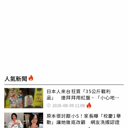
人氣新聞
日本人來台狂買「35公斤戰利
品」 連拜拜用紅盤、「小心地
滑」告示牌也帶回家
2026-08-09 11:08
原本很討厭小S！家長曝「校慶1舉
動」讓她徹底改觀 網友洗版認證