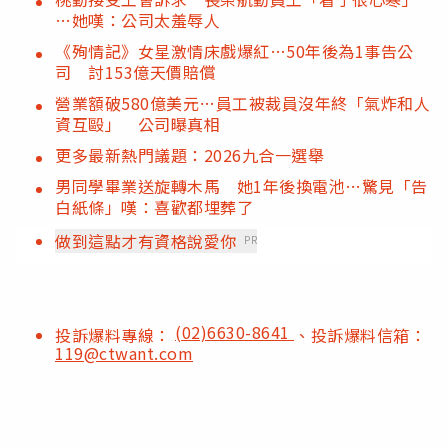
…她嘆：公司太羞辱人
《殉情記》女星激情床戲爆紅…50年後為1事告公
司 討153億天價賠償
營業額破580億美元…員工被裁員沒年終「氣炸和人
資互毆」 公司曝真相
更多最新熱門議題：2026九合一選舉
男同學畢業送旋轉木馬 她1年後換電池…驚見「告
白紙條」嘆：喜歡都埋葬了
做到這點才有資格說愛你
PR
(02)6630-8641
投訴爆料專線：
、投訴爆料信箱：
119@ctwant.com