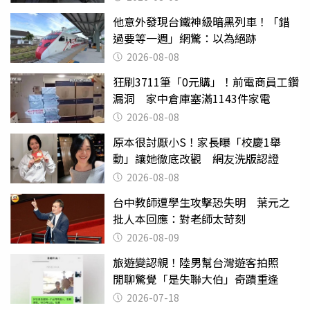
他意外發現台鐵神級暗黑列車！「錯
過要等一週」網驚：以為絕跡
2026-08-08
狂刷3711筆「0元購」！前電商員工鑽
漏洞 家中倉庫塞滿1143件家電
2026-08-08
原本很討厭小S！家長曝「校慶1舉
動」讓她徹底改觀 網友洗版認證
2026-08-08
台中教師遭學生攻擊恐失明 葉元之
批人本回應：對老師太苛刻
2026-08-09
旅遊變認親！陸男幫台灣遊客拍照
閒聊驚覺「是失聯大伯」奇蹟重逢
2026-07-18