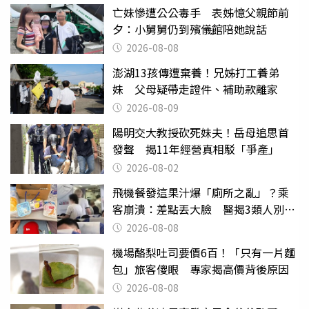
亡妹慘遭公公毒手 表姊憶父親節前
夕：小舅舅仍到殯儀館陪她說話
2026-08-08
澎湖13孩傳遭棄養！兄姊打工養弟
妹 父母疑帶走證件、補助款離家
2026-08-09
陽明交大教授砍死妹夫！岳母追思首
發聲 揭11年經營真相駁「爭產」
2026-08-02
飛機餐發這果汁爆「廁所之亂」？乘
客崩潰：差點丟大臉 醫揭3類人別亂
喝
2026-08-08
機場酪梨吐司要價6百！「只有一片麵
包」旅客傻眼 專家揭高價背後原因
2026-08-08