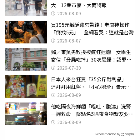
大 12縣市豪、大雨特報
2026-08-09
買195元鹹酥雞忘帶錢！老闆神操作
「倒找5元」 全網看哭：這就是台灣
2026-08-07
獨／東吳男教授被瘋狂迷戀 女學生
寄信「分屍吃掉」30次騷擾！認罪免
關
2026-07-30
日本人來台狂買「35公斤戰利品」
連拜拜用紅盤、「小心地滑」告示牌
也帶回家
2026-08-09
他吃隔夜海鮮麵「嘔吐、腹瀉」洗腎
一週救命 醫點名5隔夜食物腎友要注
意
2026-08-09
Recommended by