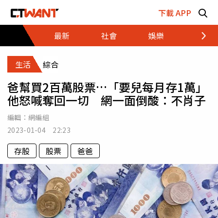
跳至主要內容區塊
下載 APP
最新
社會
娛樂
財經
生活
綜合
爸幫買2百萬股票…「要兒每月存1萬」
他怒喊奪回一切 網一面倒酸：不肖子
編輯：
網編組
2023-01-04 22:23
存股
股票
爸爸