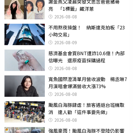
謝金燕父凌晨突發文思念爸爸豬哥
亮 「1標籤」藏洋蔥
2026-08-08
不用熬夜操盤！ 納斯達克拍板「23
小時交易」
2026-08-09
慈濟基金會買BNT遭詐10.6億！內部
信曝光 還原疫苗採購過程
2026-08-08
寬魚國際澄清單月營收波動 楊丞琳7
月演唱會爆滿營收大漲73%
2026-08-08
颱風白海豚肆虐！旅客遇返台班機取
消 達人勸「這件事要先做」
2026-08-08
強風豪雨！颱風白海豚不登陸仍影響