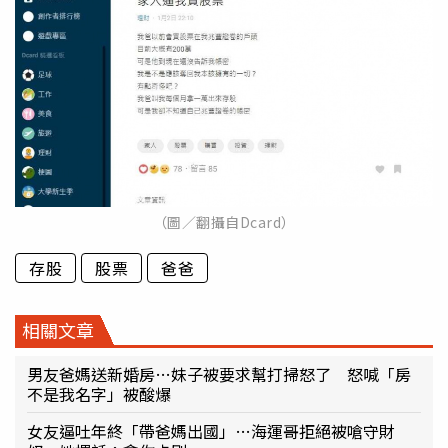
（圖／翻攝自Dcard）
存股
股票
爸爸
相關文章
男友爸媽送新婚房…妹子被要求幫打掃怒了 怒喊「房
不是我名字」被酸爆
女友逼吐年終「帶爸媽出國」…海運哥拒絕被嗆守財