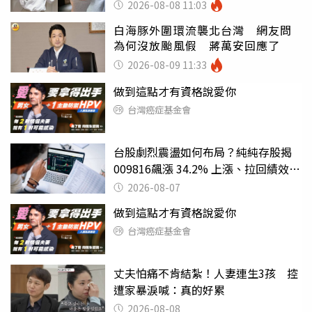
2026-08-08 11:03
白海豚外圍環流襲北台灣 網友問
為何沒放颱風假 蔣萬安回應了
2026-08-09 11:33
做到這點才有資格說愛你
台灣癌症基金會
台股劇烈震盪如何布局？純純存股揭
009816飆漲 34.2% 上漲、拉回績效勝
主動式ETF
2026-08-07
做到這點才有資格說愛你
台灣癌症基金會
丈夫怕痛不肯結紮！人妻連生3孩 控
遭家暴淚喊：真的好累
2026-08-08