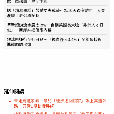
奴 她撂話：拿你卡刷
送「墳墓蛋糕」鼓勵丈夫戒菸…尪10天後突離世 人妻
淚喊：老公原諒我
準新娘嫌流水席太low…自稱美國長大嗆「非洲人才打
包」 新郎妹揭傻眼內幕
地球明運行至近日點…「視直徑大3.4%」全年最接近
準確時間出爐
延伸閱讀
未婚媽遭家暴 帶兒「徒步逃回娘家」誤上高速公
路…員警1舉動暖哭網
桃勤接受工會訴求 長榮航勤員工「看了很心寒」