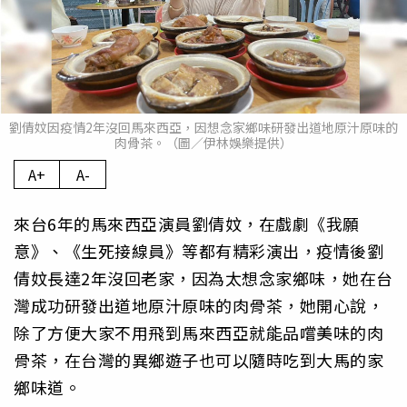
劉倩妏因疫情2年沒回馬來西亞，因想念家鄉味研發出道地原汁原味的
肉骨茶。（圖／伊林娛樂提供）
A+
A-
來台6年的馬來西亞演員劉倩妏，在戲劇《我願
意》、《生死接線員》等都有精彩演出，疫情後劉
倩妏長達2年沒回老家，因為太想念家鄉味，她在台
灣成功研發出道地原汁原味的肉骨茶，她開心說，
除了方便大家不用飛到馬來西亞就能品嚐美味的肉
骨茶，在台灣的異鄉遊子也可以隨時吃到大馬的家
鄉味道。