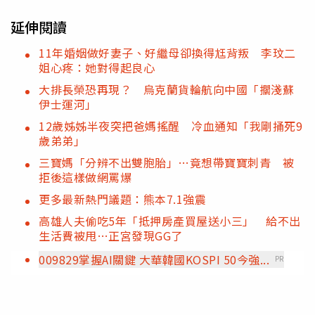
延伸閱讀
11年婚姻做好妻子、好繼母卻換得尪背叛 李玟二
姐心疼：她對得起良心
大排長榮恐再現？ 烏克蘭貨輪航向中國「擱淺蘇
伊士運河」
12歲姊姊半夜突把爸媽搖醒 冷血通知「我剛捅死9
歲弟弟」
三寶媽「分辨不出雙胞胎」…竟想帶寶寶刺青 被
拒後這樣做網罵爆
更多最新熱門議題：熊本7.1強震
高雄人夫偷吃5年「抵押房產買屋送小三」 給不出
生活費被甩…正宮發現GG了
009829掌握AI關鍵 大華韓國KOSPI 50今強...
PR