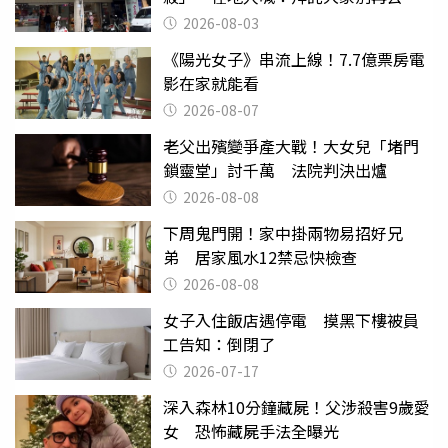
2026-08-03
《陽光女子》串流上線！7.7億票房電
影在家就能看
2026-08-07
老父出殯變爭產大戰！大女兒「堵門
鎖靈堂」討千萬 法院判決出爐
2026-08-08
下周鬼門開！家中掛兩物易招好兄
弟 居家風水12禁忌快檢查
2026-08-08
女子入住飯店遇停電 摸黑下樓被員
工告知：倒閉了
2026-07-17
深入森林10分鐘藏屍！父涉殺害9歲愛
女 恐怖藏屍手法全曝光