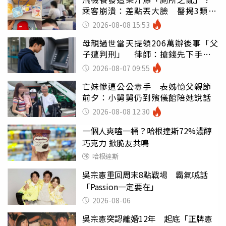
乘客崩潰：差點丟大臉 醫揭3類人
別亂喝
2026-08-08 15:53
母親過世當天提領206萬辦後事「父
子遭判刑」 律師：搶錢先下手是
罪
2026-08-07 09:55
亡妹慘遭公公毒手 表姊憶父親節
前夕：小舅舅仍到殯儀館陪她說話
2026-08-08 12:30
一個人爽嗑一桶？哈根達斯72%濃醇
巧克力 掀脆友共鳴
哈根達斯
吳宗憲重回周末8點戰場 霸氣喊話
「Passion一定要在」
2026-08-06
吳宗憲突認離婚12年 起底「正牌憲