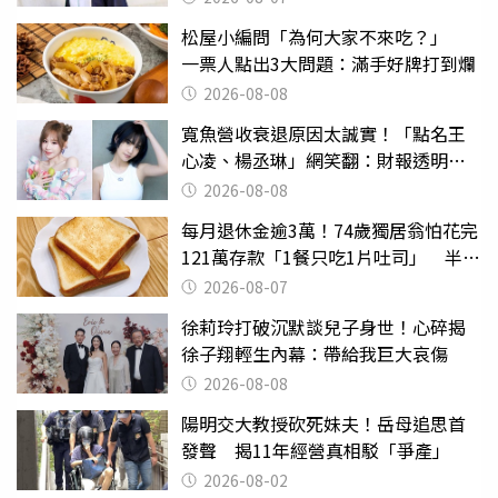
松屋小編問「為何大家不來吃？」
一票人點出3大問題：滿手好牌打到爛
2026-08-08
寬魚營收衰退原因太誠實！「點名王
心凌、楊丞琳」網笑翻：財報透明度
滿分
2026-08-08
每月退休金逾3萬！74歲獨居翁怕花完
121萬存款「1餐只吃1片吐司」 半年
後暴瘦嚇壞女兒
2026-08-07
徐莉玲打破沉默談兒子身世！心碎揭
徐子翔輕生內幕：帶給我巨大哀傷
2026-08-08
陽明交大教授砍死妹夫！岳母追思首
發聲 揭11年經營真相駁「爭產」
2026-08-02