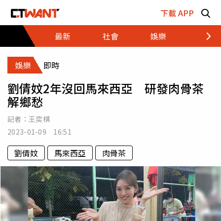
跳至主要內容區塊
下載 APP
最新
社會
娛樂
財經
娛樂
即時
劉倩妏2年沒回馬來西亞 研發肉骨茶
解鄉愁
記者：
王奕棋
2023-01-09 16:51
劉倩妏
馬來西亞
肉骨茶