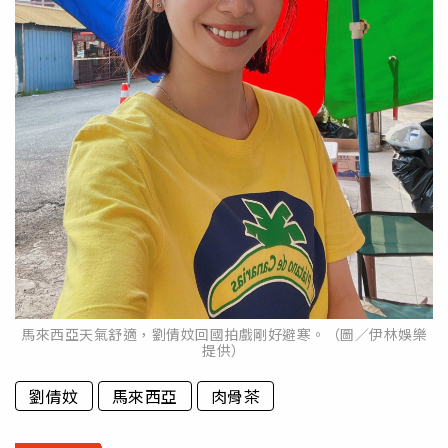
馬來西亞天氣舒適，劉倩妏回國拍戲剛好避寒。（圖／伊林娛樂
提供）
劉倩妏
馬來西亞
肉骨茶