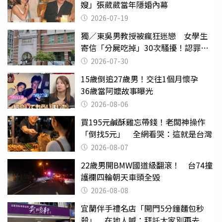
嫂」張葳葳當年隱婚內幕
2026-07-19
獨／東吳男教授被瘋狂迷戀 女學生
寄信「分屍吃掉」30次騷擾！認罪免
關
2026-07-30
15歲倒追27歲男！交往1個月懷孕
36歲當阿嬤故事曝光
2026-08-06
買195元鹹酥雞忘帶錢！老闆神操作
「倒找5元」 全網看哭：這就是台灣
2026-08-07
22歲男開BMW國道級翻滾！ 台74撞
護欄四輪朝天車頭全毀
2026-08-08
宜蘭伴手禮名店「開門5分鐘麵包秒
殺」 在地人喊：拜託大家別再去