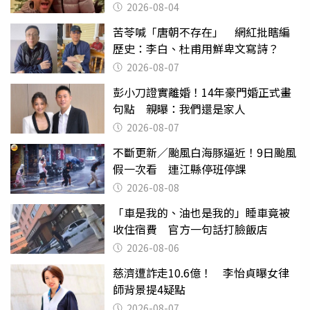
2026-08-04
苦苓喊「唐朝不存在」 網紅批瞎編
歷史：李白、杜甫用鮮卑文寫詩？
2026-08-07
彭小刀證實離婚！14年豪門婚正式畫
句點 親曝：我們還是家人
2026-08-07
不斷更新／颱風白海豚逼近！9日颱風
假一次看 連江縣停班停課
2026-08-08
「車是我的、油也是我的」睡車竟被
收住宿費 官方一句話打臉飯店
2026-08-06
慈濟遭詐走10.6億！ 李怡貞曝女律
師背景提4疑點
2026-08-07