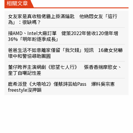
相關文章
女友家是真收租佬牆上掛滿鑰匙 他納悶女友「這行
為」：很缺嗎？
接AMD、Intel大廠訂單 健策2022年營收120億年增
36%「明年盼逐季成長」
爸爸生活不如意離家僅留「我欠錢」短訊 16歲女兒嚇
壞中和警協尋助團圓
董仔跨界主演網劇《慾望七人行》 張香香揣摩慾女、
奎丁自嘲記性差
鹿希派登《大嘻哈2》僅蔡詩芸給Pass 爆料吳宗憲
freestyle沒押韻