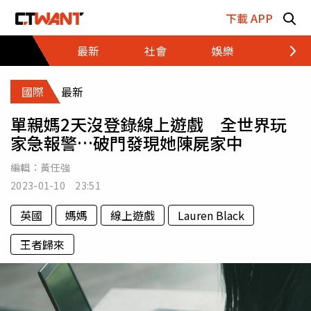
跳至主要內容區塊
下載 APP
最新
社會
娛樂
財經
國際
最新
單親媽2天沒登錄線上遊戲 全世界玩
家急報警…破門發現她陳屍家中
編輯：
黃任強
2023-01-10 23:51
英國
媽媽
線上遊戲
Lauren Black
王者歸來