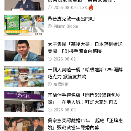
2026-08-09 11:33
帶著皮克敏一起出門吧
Pikmin Bloom
太子集團「幕後大哥」日本落網遣送
美國 FBI接手調查內幕曝
2026-08-02
一個人爽嗑一桶？哈根達斯72%濃醇
巧克力 掀脆友共鳴
哈根達斯
宜蘭伴手禮名店「開門5分鐘麵包秒
殺」 在地人喊：拜託大家別再去
2026-08-03
吳宗憲突認離婚12年 起底「正牌憲
嫂」張葳葳當年隱婚內幕