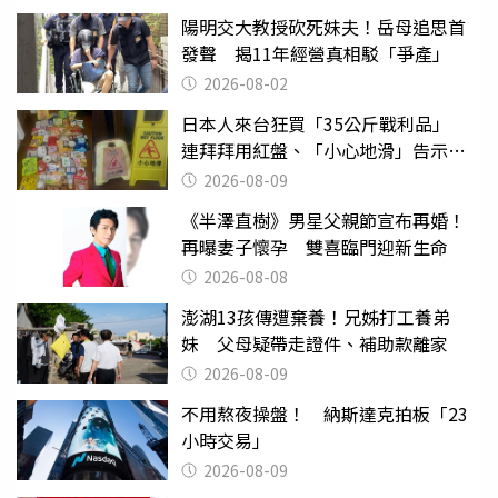
陽明交大教授砍死妹夫！岳母追思首
發聲 揭11年經營真相駁「爭產」
2026-08-02
日本人來台狂買「35公斤戰利品」
連拜拜用紅盤、「小心地滑」告示牌
也帶回家
2026-08-09
《半澤直樹》男星父親節宣布再婚！
再曝妻子懷孕 雙喜臨門迎新生命
2026-08-08
澎湖13孩傳遭棄養！兄姊打工養弟
妹 父母疑帶走證件、補助款離家
2026-08-09
不用熬夜操盤！ 納斯達克拍板「23
小時交易」
2026-08-09