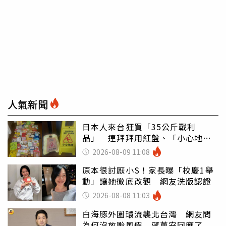
人氣新聞
日本人來台狂買「35公斤戰利
品」 連拜拜用紅盤、「小心地
滑」告示牌也帶回家
2026-08-09 11:08
原本很討厭小S！家長曝「校慶1舉
動」讓她徹底改觀 網友洗版認證
2026-08-08 11:03
白海豚外圍環流襲北台灣 網友問
為何沒放颱風假 蔣萬安回應了