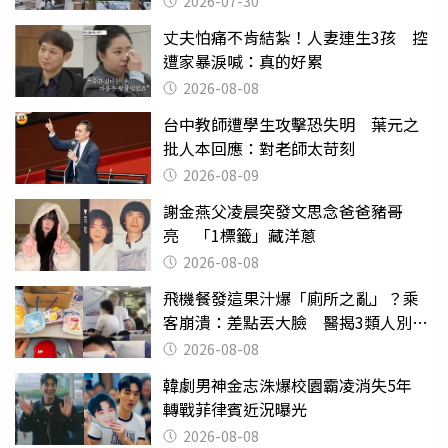
2026-07-30
丈夫怕痛不肯結紮！人妻連生3孩 控
遭家暴淚喊：真的好累
2026-08-08
台中教師遭學生攻擊恐失明 葉元之
批人本回應：對老師太苛刻
2026-08-09
謝金燕父凌晨突發文思念爸爸豬哥
亮 「1標籤」藏洋蔥
2026-08-08
飛機餐發這果汁爆「廁所之亂」？乘
客崩潰：差點丟大臉 醫揭3類人別亂
喝
2026-08-08
韓劇男神金志洙爆校園霸凌消失5年
轉戰菲律賓近況曝光
2026-08-08