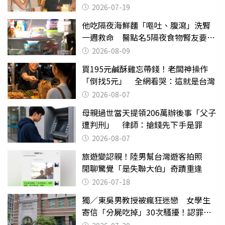
2026-07-19
他吃隔夜海鮮麵「嘔吐、腹瀉」洗腎
一週救命 醫點名5隔夜食物腎友要注
意
2026-08-09
買195元鹹酥雞忘帶錢！老闆神操作
「倒找5元」 全網看哭：這就是台灣
2026-08-07
母親過世當天提領206萬辦後事「父子
遭判刑」 律師：搶錢先下手是罪
2026-08-07
旅遊變認親！陸男幫台灣遊客拍照
閒聊驚覺「是失聯大伯」奇蹟重逢
2026-07-18
獨／東吳男教授被瘋狂迷戀 女學生
寄信「分屍吃掉」30次騷擾！認罪免
關