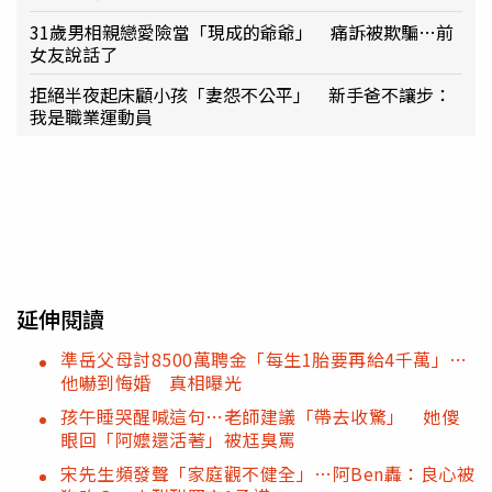
31歲男相親戀愛險當「現成的爺爺」 痛訴被欺騙…前
女友說話了
拒絕半夜起床顧小孩「妻怨不公平」 新手爸不讓步：
我是職業運動員
延伸閱讀
準岳父母討8500萬聘金「每生1胎要再給4千萬」…
他嚇到悔婚 真相曝光
孩午睡哭醒喊這句…老師建議「帶去收驚」 她傻
眼回「阿嬤還活著」被尪臭罵
宋先生頻發聲「家庭觀不健全」…阿Ben轟：良心被