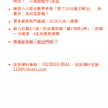
狗吃？ 小甜甜堅守1承諾
練習小六姪女數學考卷「想了10分鐘才解出」 他
驚呆：為何這麼難？
更多最新熱門議題：2026九合一選舉
威力彩飆4.7億！民俗專家曝「戴1物拜2神」：財庫
一次補滿 4生肖運氣爆棚
帶著皮克敏一起出門吧
PR
(02)6630-8641
投訴爆料專線：
、投訴爆料信箱：
119@ctwant.com