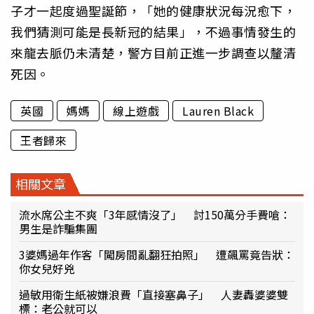
子才一起度過聖誕節，「她的健康狀況每況愈下，
我們猜測可能是長新冠的結果」，不過事情發生的
來龍去脈仍未清楚，警方目前正進一步調查以釐清
死因。
英國
媽媽
線上遊戲
Lauren Black
王者歸來
相關文章
流水席公主不爽「3年感情沒了」 討150萬分手費嗆：
男生是詐騙集團
3婆媽過年作客「闖房間亂翻狂拍照」 遭飆罵竟告狀：
你女兒好兇
過敏用衛生紙被嫌浪費「直接塞鼻子」 人妻轟婆婆雙
標：老公就可以