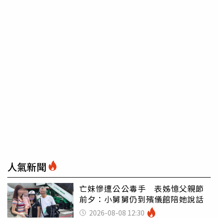
人氣新聞
亡妹慘遭公公毒手 表姊憶父親節
前夕：小舅舅仍到殯儀館陪她說話
2026-08-08 12:30