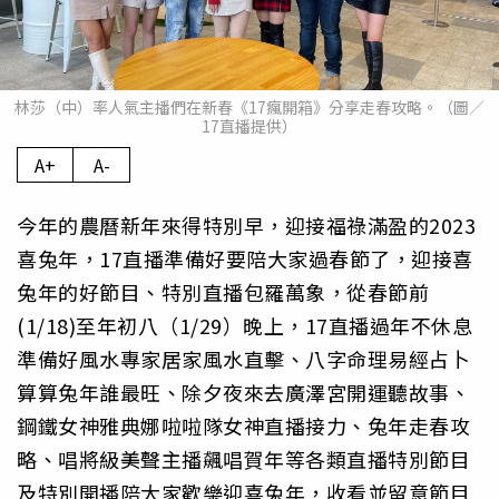
林莎（中）率人氣主播們在新春《17瘋開箱》分享走春攻略。（圖／
17直播提供）
A+
A-
今年的農曆新年來得特別早，迎接福祿滿盈的2023
喜兔年，17直播準備好要陪大家過春節了，迎接喜
兔年的好節目、特別直播包羅萬象，從春節前
(1/18)至年初八（1/29）晚上，17直播過年不休息
準備好風水專家居家風水直擊、八字命理易經占卜
算算兔年誰最旺、除夕夜來去廣澤宮開運聽故事、
鋼鐵女神雅典娜啦啦隊女神直播接力、兔年走春攻
略、唱將級美聲主播飆唱賀年等各類直播特別節目
及特別開播陪大家歡樂迎喜兔年，收看並留意節目