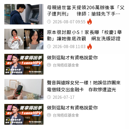
母親過世當天提領206萬辦後事「父
子遭判刑」 律師：搶錢先下手是
罪
2026-08-07 09:55
原本很討厭小S！家長曝「校慶1舉
動」讓她徹底改觀 網友洗版認證
2026-08-08 11:03
做到這點才有資格說愛你
台灣癌症基金會
聲音與遠嫁女兒一樣！她誤信詐團來
電借錢交出金融卡 存款慘遭盜光
2026-07-17
做到這點才有資格說愛你
台灣癌症基金會