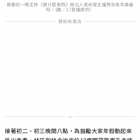
曾甜初一晚主持《算什麼東西》兩位人氣命理主播預告兔年誰最
旺。(圖／17直播提供）
接著初二、初三晚間八點，為鼓勵大家年假動起來
外出走春，林莎和林俞汝兩位17瘋開箱熟面孔主持