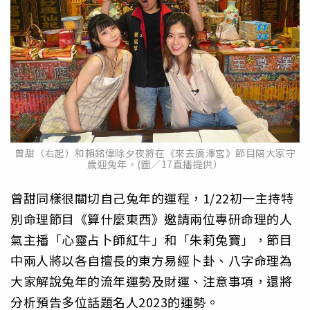
曾甜（右起）和賴銘偉除夕夜將在《來去廣澤宮》節目陪大家守
歲迎兔年。(圖／17直播提供）
曾甜同樣很關切自己兔年的運程，1/22初一主持特
別命理節目《算什麼東西》邀請兩位專研命理的人
氣主播「心靈占卜師紅牛」和「朱莉兔寶」，節目
中兩人將以各自擅長的東方易經卜卦、八字命理為
大家解說兔年的流年運勢及財運、注意事項，還將
分析預告多位話題名人2023的運勢。