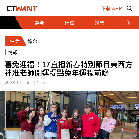
跳至主要內容區塊
下載 APP
最新
社會
娛樂
財經
生活
綜合
情報
喜兔迎福！17直播新春特別節目東西方
神准老師開運提點兔年運程前瞻
2023-01-18 14:15