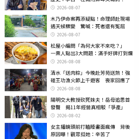
2026-08-07
木乃伊命案再添疑點！命理師赴現場
遇天候驟變 驚喊：死者還有冤屈
2026-08-07
松屋小編問「為何大家不來吃？」
一票人點出3大問題：滿手好牌打到爛
2026-08-08
清水「送肉粽」今晚赴芳苑送煞！強
碰王功漁火節上千遊客 喪家回應了
2026-08-08
陽明交大教授砍死妹夫！岳母追思首
發聲 揭11年經營真相駁「爭產」
2026-08-02
女主播鏡頭前打瞌睡畫面瘋傳 背後
原因曝！觀眾挺她：辛苦了