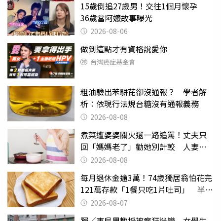
15歲倒追27歲男！交往1個月懷孕
36歲當阿嬤故事曝光
2026-08-06
做到這點才有資格說愛你
台灣癌症基金會
粗油驗出苯駢芘卻沒通報？ 學者解
析：依現行法規台糖沒有通報義務
2026-08-08
煮菜遭婆婆關火還一路追罵！丈夫只
回「媽媽老了」勸她別計較 人妻超
崩潰：我像台傭
2026-08-08
每月退休金逾3萬！74歲獨居翁怕花完
121萬存款「1餐只吃1片吐司」 半年
後暴瘦嚇壞女兒
2026-08-07
獨／東吳男教授被瘋狂迷戀 女學生