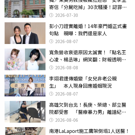
寄信「分屍吃掉」30次騷擾！認罪免
關
2026-07-30
彭小刀證實離婚！14年豪門婚正式畫
句點 親曝：我們還是家人
2026-08-07
寬魚營收衰退原因太誠實！「點名王
心凌、楊丞琳」網笑翻：財報透明度
滿分
2026-08-08
李翊君遭傳婚變「女兒非老公親
生」 本人現身回應婚姻現況
2026-08-07
高雄欠到台北！長庚、榮總、部立醫
院都受害 「醫療暴力男」離譜紀錄
曝光
2026-08-06
南港LaLaport施工鷹架倒塌1人送醫！