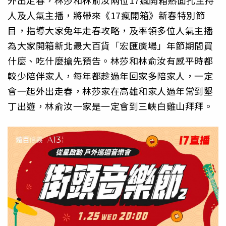
人及人氣主播，將帶來《17瘋開箱》新春特別節
目，指導大家兔年走春攻略，及率領多位人氣主播
為大家開箱新北最大百貨「宏匯廣場」年節期間買
什麼、吃什麼搶先預告。林莎和林俞汝有感平時都
較少陪伴家人，每年都趁過年回家多陪家人，一定
會一起外出走春，林莎家在高雄和家人過年常到墾
丁出遊，林俞汝一家是一定會到三峽白雞山拜拜。