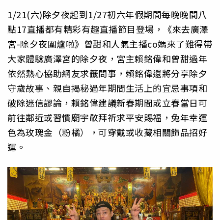
1/21(六)除夕夜起到1/27初六年假期間每晚晚間八
點17直播都有精彩有趣直播節目登場，《來去廣澤
宮-除夕夜圍爐啦》曾甜和人氣主播co媽來了難得帶
大家體驗廣澤宮的除夕夜，宮主賴銘偉和曾甜過年
依然熱心協助網友求籤問事，賴銘偉還將分享除夕
守歲故事、親自揭秘過年期間生活上的宜忌事項和
破除迷信謬論，賴銘偉建議新春期間或立春當日可
前往鄰近或習慣廟宇敬拜祈求平安賜福，兔年幸運
色為玫瑰金（粉橘），可穿戴或收藏相關飾品招好
運。