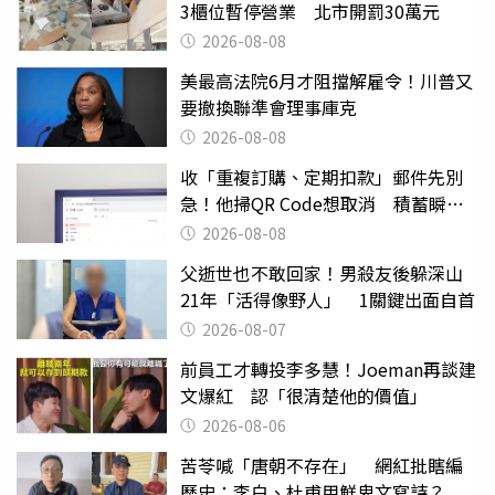
3櫃位暫停營業 北市開罰30萬元
2026-08-08
美最高法院6月才阻擋解雇令！川普又
要撤換聯準會理事庫克
2026-08-08
收「重複訂購、定期扣款」郵件先別
急！他掃QR Code想取消 積蓄瞬間
蒸發
2026-08-08
父逝世也不敢回家！男殺友後躲深山
21年「活得像野人」 1關鍵出面自首
2026-08-07
前員工才轉投李多慧！Joeman再談建
文爆紅 認「很清楚他的價值」
2026-08-06
苦苓喊「唐朝不存在」 網紅批瞎編
歷史：李白、杜甫用鮮卑文寫詩？