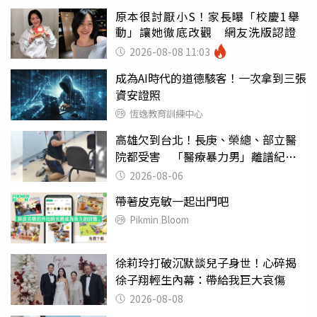
原本很討厭小S！家長曝「校慶1舉
動」讓她徹底改觀 網友洗版認證
2026-08-08 11:03
成為AI時代的道德駭客！一次拿到三張
資安證照
恆逸教育訓練中心
高雄欠到台北！長庚、榮總、部立醫
院都受害 「醫療暴力男」離譜紀錄
曝光
2026-08-06
帶著皮克敏一起出門吧
Pikmin Bloom
徐莉玲打破沉默談兒子身世！心碎揭
徐子翔輕生內幕：帶給我巨大哀傷
2026-08-08