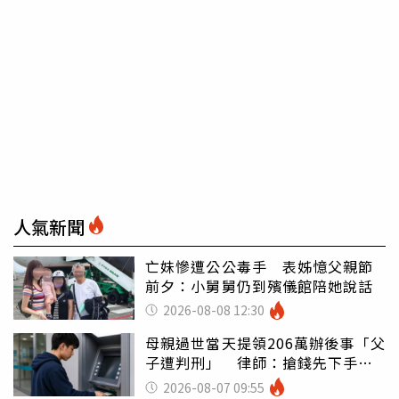
人氣新聞
亡妹慘遭公公毒手 表姊憶父親節
前夕：小舅舅仍到殯儀館陪她說話
2026-08-08 12:30
母親過世當天提領206萬辦後事「父
子遭判刑」 律師：搶錢先下手是
罪
2026-08-07 09:55