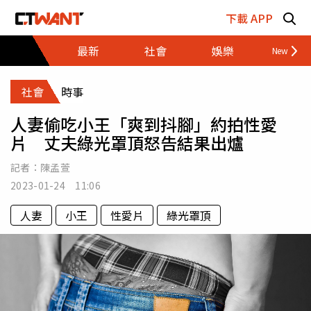
跳至主要內容區塊
下載 APP
最新
社會
娛樂
財經
社會
時事
人妻偷吃小王「爽到抖腳」約拍性愛
片 丈夫綠光罩頂怒告結果出爐
記者：
陳孟萱
2023-01-24 11:06
人妻
小王
性愛片
綠光罩頂