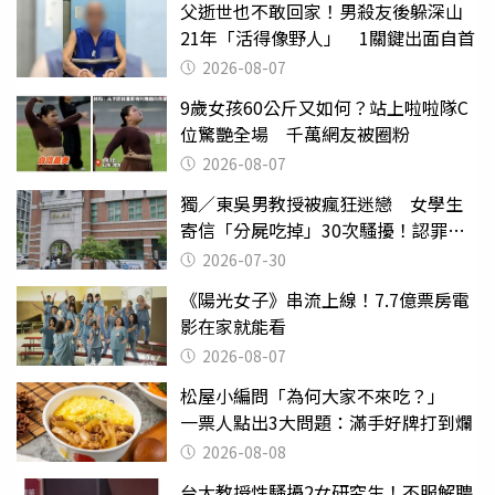
父逝世也不敢回家！男殺友後躲深山
21年「活得像野人」 1關鍵出面自首
2026-08-07
9歲女孩60公斤又如何？站上啦啦隊C
位驚艷全場 千萬網友被圈粉
2026-08-07
獨／東吳男教授被瘋狂迷戀 女學生
寄信「分屍吃掉」30次騷擾！認罪免
關
2026-07-30
《陽光女子》串流上線！7.7億票房電
影在家就能看
2026-08-07
松屋小編問「為何大家不來吃？」
一票人點出3大問題：滿手好牌打到爛
2026-08-08
台大教授性騷擾2女研究生！不服解聘