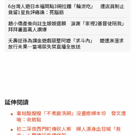
6台灣人遊日本福岡點3碗拉麵「輪流吃」 遭店員制止
竟留1星負評痛譙：死腦筋
趙小僑產後向註生娘娘還願 淚謝「家裡2基督徒陪我」
拜拜畫面萬人讚爆
夭壽逆孫為課金遊戲惡整阿嬤「求斗內」 嬤遭淋溼求
放行未果…當場尿失禁直播全放送
延伸閱讀
毒姑酸嫂嫂「不煮飯洗碗」沒盡媳婦本份 發文遭
嗆：收斂點
初二深夜西門町傳砍人案 婦人滿身血狂喊「救
命」！警逮行兇通緝犯