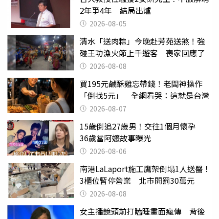
2年爭4年 結局出爐
2026-08-05
清水「送肉粽」今晚赴芳苑送煞！強
碰王功漁火節上千遊客 喪家回應了
2026-08-08
買195元鹹酥雞忘帶錢！老闆神操作
「倒找5元」 全網看哭：這就是台灣
2026-08-07
15歲倒追27歲男！交往1個月懷孕
36歲當阿嬤故事曝光
2026-08-06
南港LaLaport施工鷹架倒塌1人送醫！
3櫃位暫停營業 北市開罰30萬元
2026-08-08
女主播鏡頭前打瞌睡畫面瘋傳 背後