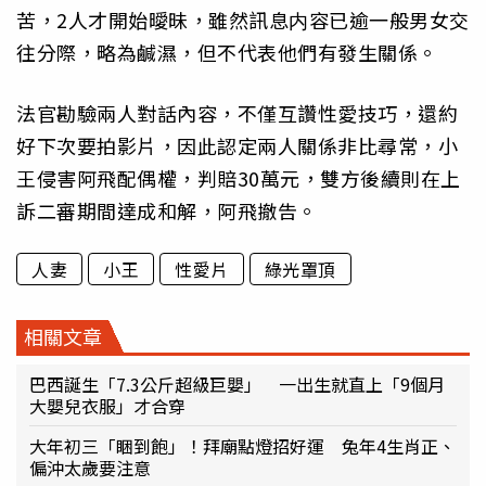
苦，2人才開始曖昧，雖然訊息内容已逾一般男女交
往分際，略為鹹濕，但不代表他們有發生關係。
法官勘驗兩人對話內容，不僅互讚性愛技巧，還約
好下次要拍影片，因此認定兩人關係非比尋常，小
王侵害阿飛配偶權，判賠30萬元，雙方後續則在上
訴二審期間達成和解，阿飛撤告。
人妻
小王
性愛片
綠光罩頂
相關文章
巴西誕生「7.3公斤超級巨嬰」 一出生就直上「9個月
大嬰兒衣服」才合穿
大年初三「睏到飽」！拜廟點燈招好運 兔年4生肖正、
偏沖太歲要注意