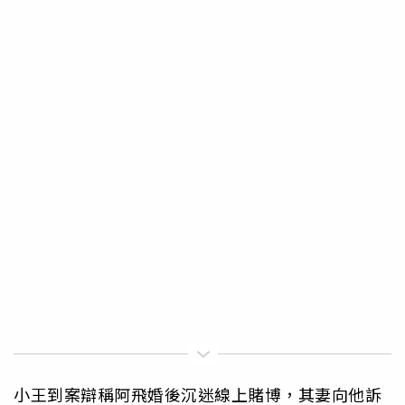
小王到案辯稱阿飛婚後沉迷線上賭博，其妻向他訴