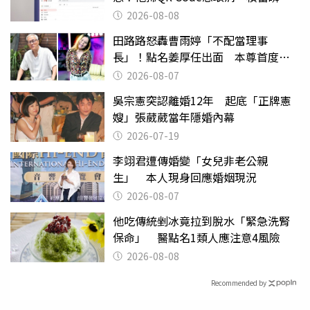
蒸發
2026-08-08
田路路怒轟曹雨婷「不配當理事
長」！點名姜厚任出面 本尊首度回
應了
2026-08-07
吳宗憲突認離婚12年 起底「正牌憲
嫂」張葳葳當年隱婚內幕
2026-07-19
李翊君遭傳婚變「女兒非老公親
生」 本人現身回應婚姻現況
2026-08-07
他吃傳統剉冰竟拉到脫水「緊急洗腎
保命」 醫點名1類人應注意4風險
2026-08-08
Recommended by