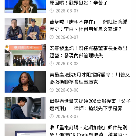
原因曝！觀眾挺她：辛苦了
2026-08-07
苦苓喊「唐朝不存在」 網紅批瞎編
歷史：李白、杜甫用鮮卑文寫詩？
2026-08-07
宏碁發重訊！辭任兆基董事長並撤出
經營：發現內部管理缺失
2026-08-08
美最高法院6月才阻擋解雇令！川普又
要撤換聯準會理事庫克
2026-08-08
母親過世當天提領206萬辦後事「父子
遭判刑」 律師：搶錢先下手是罪
2026-08-07
收「重複訂購、定期扣款」郵件先別
急！他掃QR Code想取消 積蓄瞬間