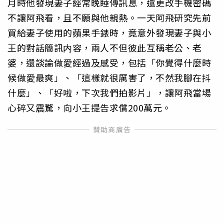
月時他發現妻子經常晚睡傳訊息，還更改手機密碼
不讓阿飛看，且不願與他親熱。一天阿飛研究先前
買給妻子使用的蘋果手錶時，竟意外發現妻子與小
王的對話簡訊内容，兩人不但彼此互稱老公、老
婆，還談論做愛經過及感受，包括「你覺得什麼時
候做愛最爽」、「這樣就很厲害了，不然我腳在抖
什麼」、「好啦，下次我們拍影片」，讓阿飛當場
心碎又震驚，向小王提告求償200萬元。