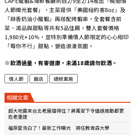
CAPE龍蝦&海鮮餐廳則自2/9至2/14推出「晚間情
人節燭光套餐」，主菜提供「美國紐約客8oz」及
「蒜香奶油小龍蝦」再搭配烤蝦串，全套餐含前
菜、湯品與甜點等共有5品佳餚，雙人套餐價格
1,980元+10%，並特別準備情人節限定的心心相印
「莓你不行」甜點，營造浪漫氛圍。
※飲酒過量，有害健康，未滿18歲請勿飲酒。
情人節
飯店
總統套房
相關文章
超大地震來台北老屋擋得住？蔣萬安下令儘速推動都更
危老重建
福原愛洗白了！最新工作曝光 將任教青森大學