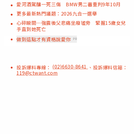
愛河酒駕釀一死三傷 BMW男二審重判9年10月
更多最新熱門議題：2026九合一選舉
心碎瞬間…強震後父悲痛坐廢墟旁 緊握15歲女兒
手直到她死亡
做到這點才有資格說愛你
PR
(02)6630-8641
投訴爆料專線：
、投訴爆料信箱：
119@ctwant.com