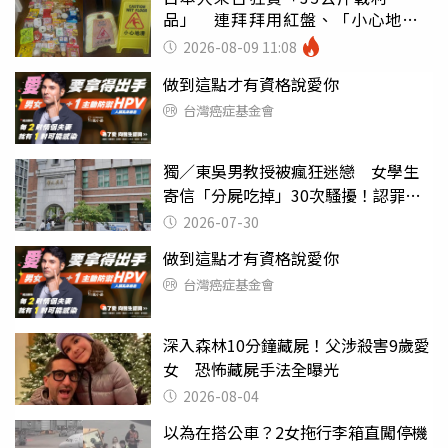
品」 連拜拜用紅盤、「小心地
滑」告示牌也帶回家
2026-08-09 11:08
做到這點才有資格說愛你
台灣癌症基金會
獨／東吳男教授被瘋狂迷戀 女學生
寄信「分屍吃掉」30次騷擾！認罪免
關
2026-07-30
做到這點才有資格說愛你
台灣癌症基金會
深入森林10分鐘藏屍！父涉殺害9歲愛
女 恐怖藏屍手法全曝光
2026-08-04
以為在搭公車？2女拖行李箱直闖停機