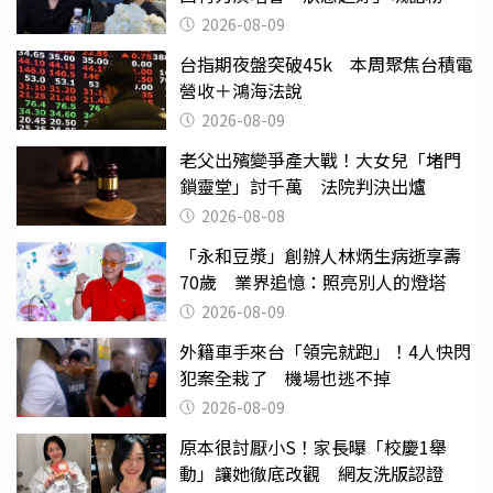
絲：我們心意相通
2026-08-09
台指期夜盤突破45k 本周聚焦台積電
營收＋鴻海法說
2026-08-09
老父出殯變爭產大戰！大女兒「堵門
鎖靈堂」討千萬 法院判決出爐
2026-08-08
「永和豆漿」創辦人林炳生病逝享壽
70歲 業界追憶：照亮別人的燈塔
2026-08-09
外籍車手來台「領完就跑」！4人快閃
犯案全栽了 機場也逃不掉
2026-08-09
原本很討厭小S！家長曝「校慶1舉
動」讓她徹底改觀 網友洗版認證