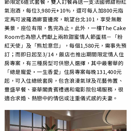
節限定6道式套餐，雙人訂餐再送一支法國微甜粉紅
氣泡酒，每位3,980元+10%，還可每人加800元指
定馬可波羅酒廊窗邊席，眺望台北101，享受無敵
美景，座位有限，售完為止。此外，一樓The Cake
Room也為戀人們獻上兩款甜蜜情人節蛋糕－「粉
紅天使」及「熊尬意您」，每個1,580元，需事先預
訂；而即日起至3/14，飯店也推出期間限定情人住
房專案，有三種房型可供戀人選擇，其中最奢華的
「總是寵愛‧一生香愛」住房專案每晚131,400元
起，可入住總統套房，包含浪漫氣球及花藝佈置、
豐盛早餐、豪華閣貴賓禮遇和電影院包場服務，很
適合求婚、熱戀中的情侶或注重儀式感的夫妻。