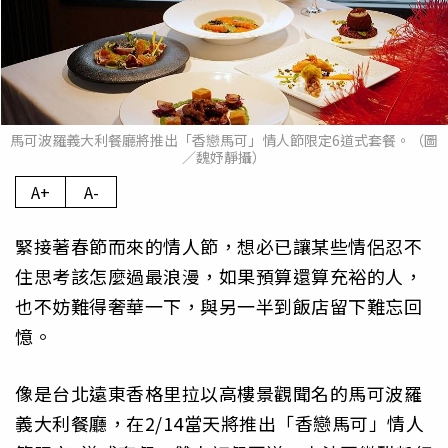
馬可波羅義大利餐廳將推出「香戀馬可」情人節限定6道式套餐。（圖
／魏妤靜攝）
A+
A-
緊接著春節而來的情人節，想必已讓某些情侶忍不
住思考該怎麼過最浪漫，如果預算還算充裕的人，
也不妨難得奢華一下，與另一半到飯店留下難忘回
憶。
像是台北遠東香格里拉以高樓景觀聞名的馬可波羅
義大利餐廳，在2/14當天將推出「香戀馬可」情人