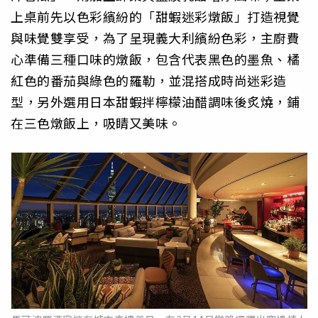
上桌前先以色彩繽紛的「甜蝦迷彩燉飯」打造視覺
與味覺雙享受，為了呈現義大利繽紛色彩，主廚費
心準備三種口味的燉飯，包含代表黑色的墨魚、橘
紅色的番茄與綠色的羅勒，並混搭成時尚迷彩造
型，另外選用日本甜蝦拌檸檬油醋調味後炙燒，鋪
在三色燉飯上，吸睛又美味。