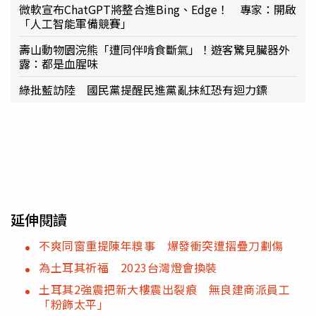
微軟宣布ChatGPT將整合進Bing、Edge！ 專家：開啟
「人工智能軍備競賽」
壽山動物園浣熊「遭同伴啃食斷氣」！遊客驚見臟器外
露：都是血腥味
綠批藍訪陸 國民黨提醒民進黨亂抹紅恐有迴力鏢
延伸閱讀
不爽同窗重提陳年糗事 爆發衝突遭摺疊刀劃傷
為土耳其祈福 2023台灣燈會換裝
土耳其2強震把新大樓震出裂痕 無良建商派員工
「粉飾太平」