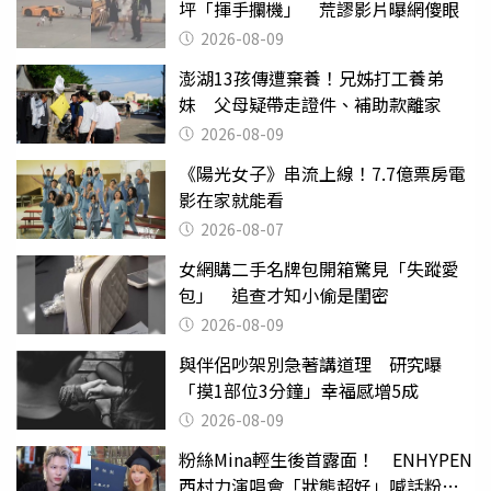
坪「揮手攔機」 荒謬影片曝網傻眼
2026-08-09
澎湖13孩傳遭棄養！兄姊打工養弟
妹 父母疑帶走證件、補助款離家
2026-08-09
《陽光女子》串流上線！7.7億票房電
影在家就能看
2026-08-07
女網購二手名牌包開箱驚見「失蹤愛
包」 追查才知小偷是閨密
2026-08-09
與伴侶吵架別急著講道理 研究曝
「摸1部位3分鐘」幸福感增5成
2026-08-09
粉絲Mina輕生後首露面！ ENHYPEN
西村力演唱會「狀態超好」喊話粉