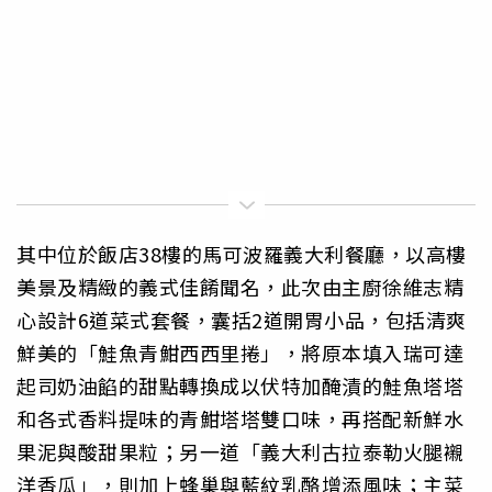
其中位於飯店38樓的馬可波羅義大利餐廳，以高樓
美景及精緻的義式佳餚聞名，此次由主廚徐維志精
心設計6道菜式套餐，囊括2道開胃小品，包括清爽
鮮美的「鮭魚青魽西西里捲」，將原本填入瑞可達
起司奶油餡的甜點轉換成以伏特加醃漬的鮭魚塔塔
和各式香料提味的青魽塔塔雙口味，再搭配新鮮水
果泥與酸甜果粒；另一道「義大利古拉泰勒火腿襯
洋香瓜」，則加上蜂巢與藍紋乳酪增添風味；主菜