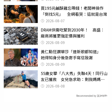
買195元鹹酥雞忘帶錢！老闆神操作
「倒找5元」 全網看哭：這就是台灣
2026-08-07
DRAM供需吃緊到2030年！ 高盛：
廠商將獲更強定價與獲利
2026-08-09
黃仁勳狂讚華莎「連新歌都知道」
她得知身分後急寄手寫信致謝
2026-08-09
55歲女攀「八大秀」失聯4天！同行山
友已獲救 女兒急求助：剩我媽媽還
沒找到
2026-08-08
Recommended by