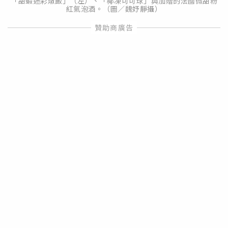
「甜蝦迷彩燉飯」（左）、「椰凍可可球」與加贈的法國微甜粉
紅氣泡酒。（圖／魏妤靜攝）