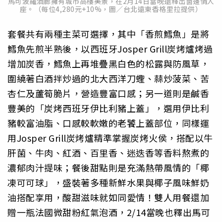
馬可波羅酒廊擁有城市高樓美景，在2月14日當晚還釋出窗邊情人
座。（每位4,280元+10%，圖／台北遠東香格里拉提供）
套餐共有兩種主菜可選擇，其中「香煎鱈魚」是將
鱈魚先煎半熟後，以西班牙Josper Grill炭烤爐烤過
增加炭香，鱈魚上再堆疊黑白色的松露與防風草，
圍繞著白酒拌炒過的北大西洋刀蟶、蒜炒菠菜、苦
杏仁及蘆筍脆片，營造豐富口感；另一道則是鹹香
豐美的「炭烤西班牙伊比利豬上蓋」，選用伊比利
豬較富油脂、口感較軟嫩的老饕上蓋部位，同樣運
用Josper Grill炭烤爐精準掌握炭烤火侯，搭配以牛
肝菌、牛肉、紅酒、百里香、迷迭香等香料熬煮的
濃郁肉汁提味；餐後甜點則是充滿熱帶風情的「椰
凍可可球」，盛裝著多種新鮮水果與椰子風味鮮奶
油搭配享用，酸甜滋味就如同愛情！雙人用餐還加
贈一瓶法國微甜粉紅氣泡酒，2/14當晚也釋出馬可