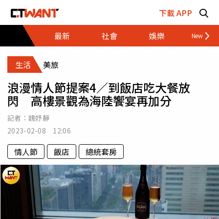
跳至主要內容區塊
下載 APP
最新
社會
娛樂
財經
生活
美旅
浪漫情人節提案4／到飯店吃大餐放
閃 高樓景觀為海陸饗宴再加分
記者：
魏妤靜
2023-02-08 12:06
情人節
飯店
總統套房