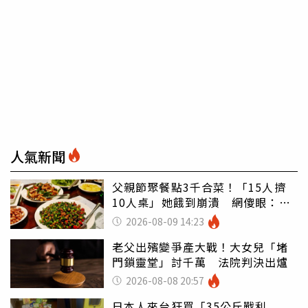
人氣新聞
父親節聚餐點3千合菜！「15人擠
10人桌」她餓到崩潰 網傻眼：讓
店家看笑話
2026-08-09 14:23
老父出殯變爭產大戰！大女兒「堵
門鎖靈堂」討千萬 法院判決出爐
2026-08-08 20:57
日本人來台狂買「35公斤戰利