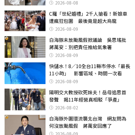
2026-08-08
C羅「世紀婚禮」2千人搶看！新娘車
遭瘋狂包圍 最後竟是超大烏龍
2026-08-09
白海豚未放颱風假掀議論 吳思瑤批
蔣萬安：別把責任推給氣象署
2026-08-09
快儲水！8／10全台11縣市停水「最長
11小時」 影響區域、時間一次看
2026-08-09
陽明交大教授砍死妹夫！岳母追思首
發聲 揭11年經營真相駁「爭產」
2026-08-02
白海豚外圍環流襲北台灣 網友問為
何沒放颱風假 蔣萬安回應了
2026-08-09