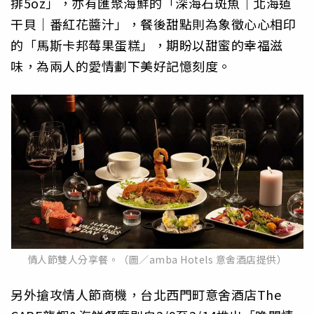
排5oz」，亦有匯聚海鮮的「深海石斑魚｜北海道
干貝｜番紅花醬汁」，餐後甜點則為象徵心心相印
的「馬斯卡邦莓果蛋糕」，期盼以甜蜜的幸福滋
味，為兩人的愛情劃下美好記憶刻度。
情人節雙人分享餐。（圖／amba Hotels 意舍酒店提供）
另外搶攻情人節商機，台北西門町意舍酒店The