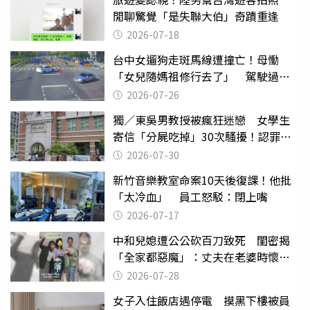
閒聊驚覺「是失聯大伯」奇蹟重逢
2026-07-18
台中女遛狗走斑馬線遭撞亡！母慟
「女兒隨媽祖修行去了」 駕駛過失
致死判9月
2026-07-26
獨／東吳男教授被瘋狂迷戀 女學生
寄信「分屍吃掉」30次騷擾！認罪免
關
2026-07-30
新竹音樂教室命案10天後復課！他批
「太冷血」 員工怒駁：閉上嘴
2026-07-17
中和兒媳遭公公砍百刀致死 閨密揭
「全家都惡魔」：丈夫在老婆時懷孕
摔東西
2026-07-28
女子入住飯店遇停電 摸黑下樓被員