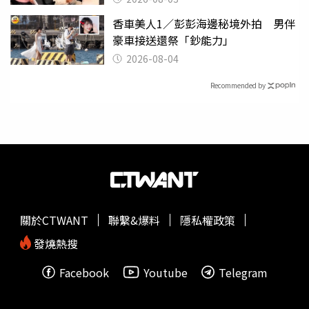
香車美人1／彭彭海邊秘境外拍 男伴
豪車接送還祭「鈔能力」
2026-08-04
Recommended by
關於CTWANT
聯繫&爆料
隱私權政策
發燒熱搜
Facebook
Youtube
Telegram