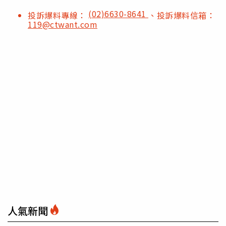
(02)6630-8641
投訴爆料專線：
、投訴爆料信箱：
119@ctwant.com
人氣新聞