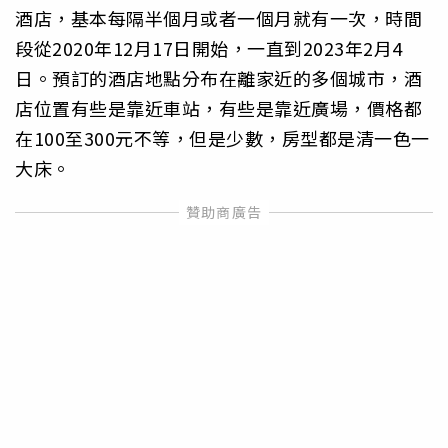
酒店，基本每隔半個月或者一個月就有一次，時間
段從2020年12月17日開始，一直到2023年2月4
日。預訂的酒店地點分布在離家近的多個城市，酒
店位置有些是靠近車站，有些是靠近廣場，價格都
在100至300元不等，但是少數，房型都是清一色一
大床。