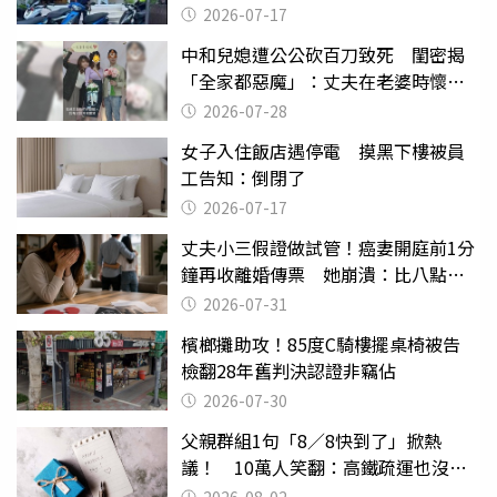
2026-07-17
中和兒媳遭公公砍百刀致死 閨密揭
「全家都惡魔」：丈夫在老婆時懷孕
摔東西
2026-07-28
女子入住飯店遇停電 摸黑下樓被員
工告知：倒閉了
2026-07-17
丈夫小三假證做試管！癌妻開庭前1分
鐘再收離婚傳票 她崩潰：比八點檔
還扯
2026-07-31
檳榔攤助攻！85度C騎樓擺桌椅被告
檢翻28年舊判決認證非竊佔
2026-07-30
父親群組1句「8／8快到了」掀熱
議！ 10萬人笑翻：高鐵疏運也沒列
父親節
2026-08-02