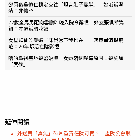
邵雨薇吳慷仁穩定交往「坦言肚子變胖」 她喊話澄
清：非懷孕
72歲金馬男配向雲鵬昨晚入院今辭世 好友張佩華驚
訝：才通話約吃飯
女星尪偷吃親媽「床戰當下我也在」 蔣萍崩潰揭瘡
疤：20年都活在陰影裡
嘻哈鼻祖墓地被盜破壞 女嫌落網曝這原因：被施加
「咒術」
延伸閱讀
外送員「真無」碎片型責任險可買？ 產險公會駁
斥：上架6個月無人投保