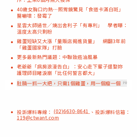
40歲女胸口灼熱…照胃鏡驚見「食道卡滿白斑」
醫嚇壞：發霉了
星雲大師過世／燒出舍利子「有專利」 學者曝：
溫度太高只剩粉
雞蛋短缺又大漲「量販店揭進貨量」 網翻3年前
「雞蛋國家隊」打臉
更多最新熱門議題：中聯致癌油風暴
老爺爺「病房浪漫告白」：安心走下輩子還娶妳
護理師目睹淚崩「比任何誓言都大」
肚腩一抓一大把，只需1個雞蛋，用一個瘦一個
PR
(02)6630-8641
投訴爆料專線：
、投訴爆料信箱：
119@ctwant.com