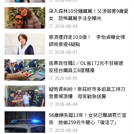
深入森林10分鐘藏屍！父涉殺害9歲愛
女 恐怖藏屍手法全曝光
2026-08-04
慈濟遭詐走10.6億！ 李怡貞曝女律
師背景提4疑點
2026-08-07
逃票告性騷1／OL省172元不甘被逮
反控台鐵員工6度騷擾
2026-08-05
疑勞資糾紛！新莊好市多前員工持刀
登賣場頂樓 母苦勸急送醫
2026-08-04
56歲婦失蹤13年！女兒已聲請死亡宣
告 她偷259元牛腱心「復活了」
2026-08-04