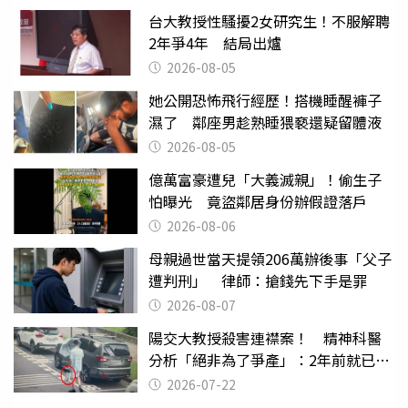
台大教授性騷擾2女研究生！不服解聘
2年爭4年 結局出爐
2026-08-05
她公開恐怖飛行經歷！搭機睡醒褲子
濕了 鄰座男趁熟睡猥褻還疑留體液
2026-08-05
億萬富豪遭兒「大義滅親」！偷生子
怕曝光 竟盜鄰居身份辦假證落戶
2026-08-06
母親過世當天提領206萬辦後事「父子
遭判刑」 律師：搶錢先下手是罪
2026-08-07
陽交大教授殺害連襟案！ 精神科醫
分析「絕非為了爭產」：2年前就已言
行詭異
2026-07-22