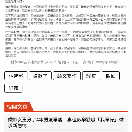
林智堅宣布撤銷對台大的訴願。（圖／翻攝自林智堅臉書）
林智堅
道歉了
論文寫作
瑕疵
撤回
訴願
相關文章
鐵肺女王分了4年男友暴瘦 李佳薇樂觀喊「我單身」徵
求新戀情