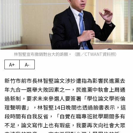
林智堅宣布撤銷對台大的訴願。（圖／CTWANT資料照）
A+
A-
新竹市前市長林智堅論文涉抄遭指為影響民進黨去
年九合一選舉大敗因素之一，民進黨中執會上周通
過新制，要求未來參選人要簽署「學位論文學術倫
理聲明書」，林智堅14日晚間也透過臉書表示，這
段時間有自我反省，「自覺在職專班就學期間多有
不足，論文寫作上也有瑕疵，我要再次向社會大眾