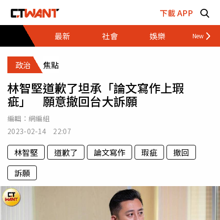
跳至主要內容區塊
下載 APP
最新
社會
娛樂
財經
政治
焦點
林智堅道歉了坦承「論文寫作上瑕
疵」 願意撤回台大訴願
編輯：
網編組
2023-02-14 22:07
林智堅
道歉了
論文寫作
瑕疵
撤回
訴願