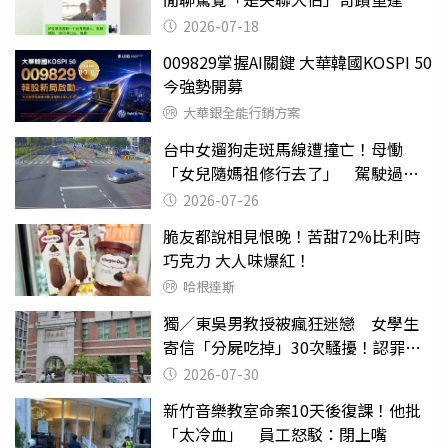
2026-07-18
009829掌握AI關鍵 大華韓國KOSPI 50
今強勢開募
大華銀全能行銷方案
台中女遛狗走斑馬線遭撞亡！母慟
「女兒隨媽祖修行去了」 駕駛過失
致死判9月
2026-07-26
脆友都說相見恨晚！苦甜72%比利時
巧克力 大人味爆紅！
哈根達斯
獨／東吳男教授被瘋狂迷戀 女學生
寄信「分屍吃掉」30次騷擾！認罪免
關
2026-07-30
新竹音樂教室命案10天後復課！他批
「太冷血」 員工怒駁：閉上嘴