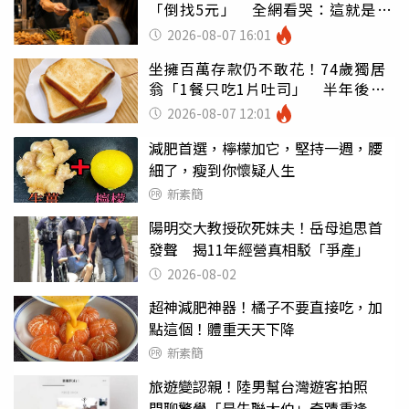
「倒找5元」 全網看哭：這就是台
灣
2026-08-07 16:01
坐擁百萬存款仍不敢花！74歲獨居
翁「1餐只吃1片吐司」 半年後暴
瘦嚇壞女兒
2026-08-07 12:01
減肥首選，檸檬加它，堅持一週，腰
細了，瘦到你懷疑人生
新素簡
陽明交大教授砍死妹夫！岳母追思首
發聲 揭11年經營真相駁「爭產」
2026-08-02
超神減肥神器！橘子不要直接吃，加
點這個！體重天天下降
新素簡
旅遊變認親！陸男幫台灣遊客拍照
閒聊驚覺「是失聯大伯」奇蹟重逢