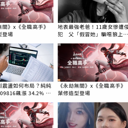
無間》x《全職高手》
地表最強老爸！11歲女慘遭
型登場
犯 父「假冒她」騙噁狼上
後連轟2槍復仇
PR
烈震盪如何布局？純純
《永劫無間》x《全職高手》
9816飆漲 34.2% 上
葉修造型登場
回績效勝主動式ETF