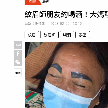
國際
最新
人物
汽車
紋眉師朋友約喝酒！大媽
專欄
房產新勢力
編輯：
謝佳娟
2023-02-20 13:40
紋眉
紋眉師
喝酒
泰國
Next