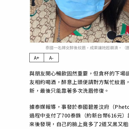
泰國一名婦女醉後紋眉，成果讓她超崩潰。（圖／擷取自Faceboo
A+
A-
與朋友開心暢飲固然重要，但貪杯的下場卻
友相約喝酒，醉意上頭便請對方幫忙紋眉
新，最後只能靠著多次洗眉修復。
據泰媒報導，事發於泰國碧差汶府（Phet
過程中支付了700泰銖（約新台幣616
來後發現，自己的臉上竟多了2道又黑又