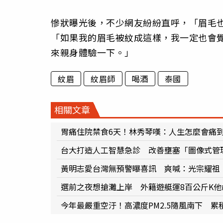
慘狀曝光後，不少網友紛紛直呼，「眉毛
「如果我的眉毛被紋成這樣，我一定也會
來親身體驗一下。」
紋眉
紋眉師
喝酒
泰國
相關文章
胃痛住院禁食6天！林秀琴嘆：人生怎麼會痛
台大打造人工智慧急診 改善壅塞「圖像式管
黃明志愛台灣無預警曝喜訊 爽喊：光宗耀祖
選前之夜想搶灘上岸 外籍遊艇運8百公斤K他
今年最嚴重空汙！高濃度PM2.5隨風南下 累