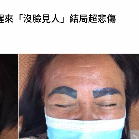
寵物
醒來「沒臉見人」結局超悲傷
運勢
運動
梅酒