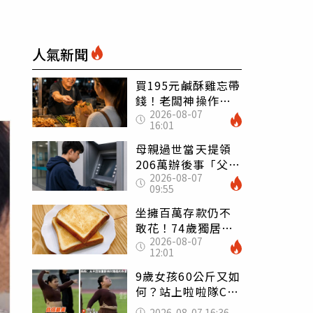
人氣新聞
買195元鹹酥雞忘帶
錢！老闆神操作
2026-08-07
「倒找5元」 全網
16:01
看哭：這就是台灣
母親過世當天提領
206萬辦後事「父子
2026-08-07
遭判刑」 律師：
09:55
搶錢先下手是罪
坐擁百萬存款仍不
敢花！74歲獨居翁
2026-08-07
「1餐只吃1片吐
12:01
司」 半年後暴瘦
嚇壞女兒
9歲女孩60公斤又如
何？站上啦啦隊C位
驚艷全場 千萬網
2026-08-07 16:36