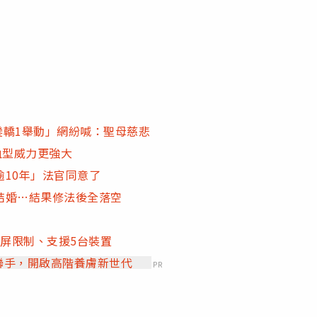
鑾轎1舉動」網紛喊：聖母慈悲
血型威力更強大
10年」法官同意了
結婚…結果修法後全落空
投屏限制、支援5台裝置
」聯手，開啟高階養膚新世代
PR