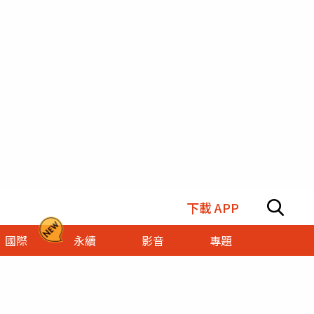
下載 APP
國際
永續
影音
專題