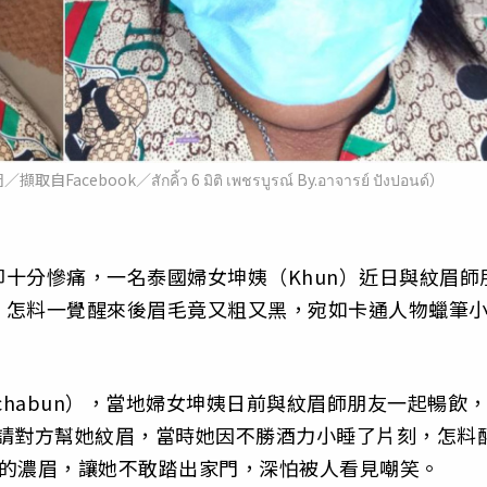
k／สักคิ้ว 6 มิติ เพชรบูรณ์ By.อาจารย์ ปังปอนด์）
十分慘痛，一名泰國婦女坤姨（Khun）近日與紋眉師
，怎料一覺醒來後眉毛竟又粗又黑，宛如卡通人物蠟筆
chabun），當地婦女坤姨日前與紋眉師朋友一起暢飲
元）請對方幫她紋眉，當時她因不勝酒力小睡了片刻，怎料
粗的濃眉，讓她不敢踏出家門，深怕被人看見嘲笑。