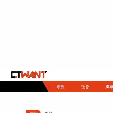
社會首頁
娛樂首頁
財經首頁
政
:::
最新
社會
娛
時事
即時
熱線
:::
直擊
大條
人物
調查
專題
３Ｃ