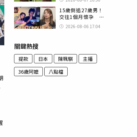
友被圈粉
15歲倒追27歲男！
交往1個月懷孕 36
歲當阿嬤故事曝光
2026-08-06 17:04
關鍵熱搜
提款
日本
陳珮騏
主播
36歲阿嬤
八點檔
朋
小
，
醒