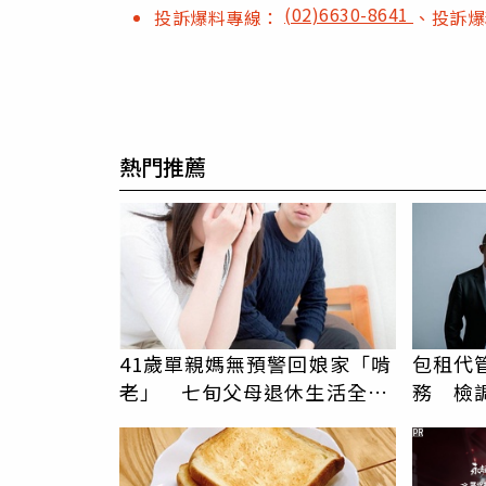
(02)6630-8641
投訴爆料專線：
、投訴
熱門推薦
41歲單親媽無預警回娘家「啃
包租代
老」 七旬父母退休生活全變
務 檢
調
PR