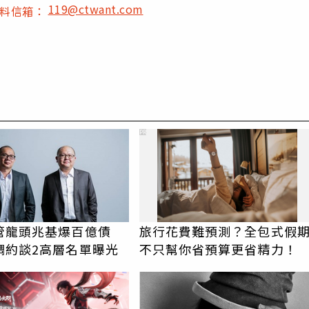
119@ctwant.com
爆料信箱：
PR
管龍頭兆基爆百億債
旅行花費難預測？全包式假
調約談2高層名單曝光
不只幫你省預算更省精力！