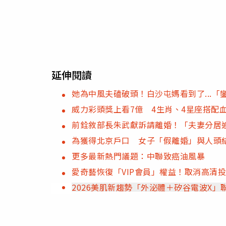
延伸閱讀
她為中風夫磕破頭！白沙屯媽看到了...「
威力彩頭獎上看7億 4生肖、4星座搭配
前銓敘部長朱武獻訴請離婚！「夫妻分居逾
為獲得北京戶口 女子「假離婚」與人頭
更多最新熱門議題：中聯致癌油風暴
愛奇藝恢復「VIP會員」權益！取消高清
2026美肌新趨勢「外泌體＋矽谷電波X