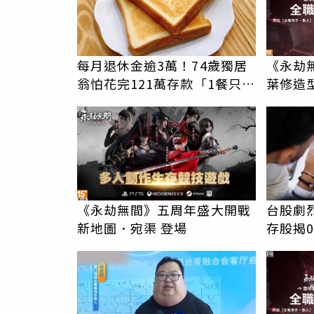
每月退休金逾3萬！74歲獨居
《永劫
翁怕花完121萬存款「1餐只吃
葉修造
1片吐司」 半年後暴瘦嚇壞
PR
女兒
《永劫無間》五周年盛大開戰
台股劇
新地圖．宛渠 登場
存股揭00
漲、拉
PR