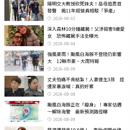
陽明交大教授砍死妹夫！岳母追思首
發聲 揭11年經營真相駁「爭產」
2026-08-02
深入森林10分鐘藏屍！父涉殺害9歲愛
女 恐怖藏屍手法全曝光
2026-08-04
強風豪雨！颱風白海豚不登陸仍影響
大 12縣市豪、大雨特報
2026-08-09
丈夫怕痛不肯結紮！人妻連生3孩 控
遭家暴淚喊：真的好累
2026-08-08
颱風白海豚正在「瘦身」！專家估週
一解除海警 最新預測路徑曝
2026-08-09
慈濟遭詐走10.6億！ 李怡貞曝女律