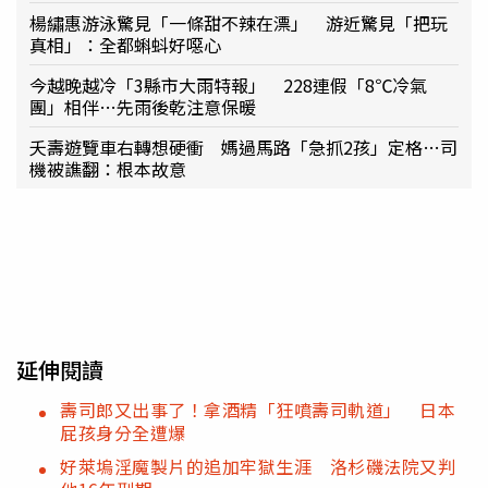
楊繡惠游泳驚見「一條甜不辣在漂」 游近驚見「把玩
真相」：全都蝌蚪好噁心
今越晚越冷「3縣市大雨特報」 228連假「8℃冷氣
團」相伴…先雨後乾注意保暖
夭壽遊覽車右轉想硬衝 媽過馬路「急抓2孩」定格…司
機被譙翻：根本故意
延伸閱讀
壽司郎又出事了！拿酒精「狂噴壽司軌道」 日本
屁孩身分全遭爆
好萊塢淫魔製片的追加牢獄生涯 洛杉磯法院又判