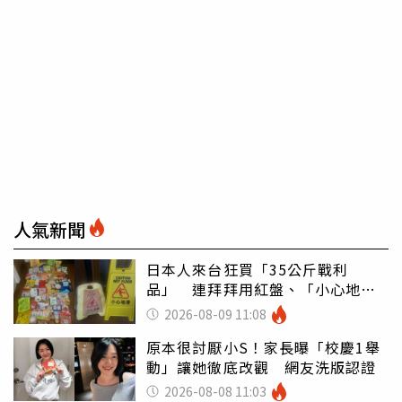
人氣新聞
日本人來台狂買「35公斤戰利
品」 連拜拜用紅盤、「小心地
滑」告示牌也帶回家
2026-08-09 11:08
原本很討厭小S！家長曝「校慶1舉
動」讓她徹底改觀 網友洗版認證
2026-08-08 11:03