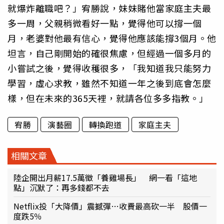
就爆炸離職吧？」宥勝說，妹妹賭他當家庭主夫最
多一周，父親稍微看好一點，覺得他可以撐一個
月，老婆對他最有信心，覺得他應該能撐3個月。他
坦言，自己剛開始的確很焦慮，但經過一個多月的
小嘗試之後，覺得收穫很多，「我知道我只能努力
學習，虛心求教，雖然不知道一年之後到底會怎麼
樣，但在未來的365天裡，就請各位多多指教。」
宥勝
演藝圈
轉換跑道
家庭主夫
相關文章
陸企開出月薪17.5萬徵「養雞場長」 網一看「這地
點」沉默了：再多錢都不去
Netflix投「大降價」震撼彈…收費最高砍一半 股價一
度跌5％