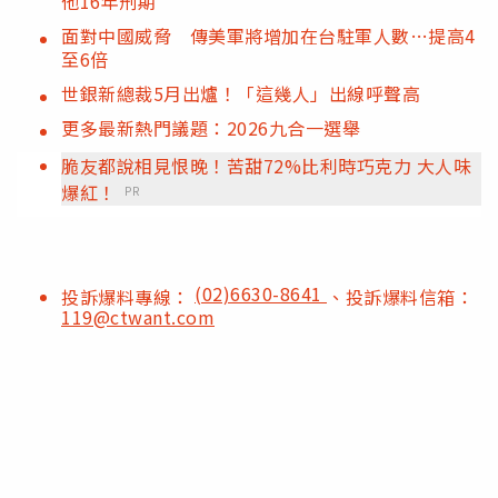
他16年刑期
面對中國威脅 傳美軍將增加在台駐軍人數…提高4
至6倍
世銀新總裁5月出爐！「這幾人」出線呼聲高
更多最新熱門議題：2026九合一選舉
脆友都說相見恨晚！苦甜72%比利時巧克力 大人味
爆紅！
PR
(02)6630-8641
投訴爆料專線：
、投訴爆料信箱：
119@ctwant.com