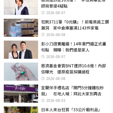
師背景提4疑點
2026-08-07
狂刷3711筆「0元購」！前電商員工鑽
漏洞 家中倉庫塞滿1143件家電
2026-08-08
彭小刀證實離婚！14年豪門婚正式畫
句點 親曝：我們還是家人
2026-08-07
慈濟基金會買BNT遭詐10.6億！內部
信曝光 還原疫苗採購過程
2026-08-08
宜蘭伴手禮名店「開門5分鐘麵包秒
殺」 在地人喊：拜託大家別再去
2026-08-03
日本人來台狂買「35公斤戰利品」