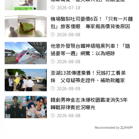
2026-07-18
機場酪梨吐司要價6百！「只有一片麵
包」旅客傻眼 專家揭高價背後原因
2026-08-08
他意外發現台鐵神級暗黑列車！「錯
過要等一週」網驚：以為絕跡
2026-08-08
澎湖13孩傳遭棄養！兄姊打工養弟
妹 父母疑帶走證件、補助款離家
2026-08-09
韓劇男神金志洙爆校園霸凌消失5年
轉戰菲律賓近況曝光
2026-08-08
Recommended by