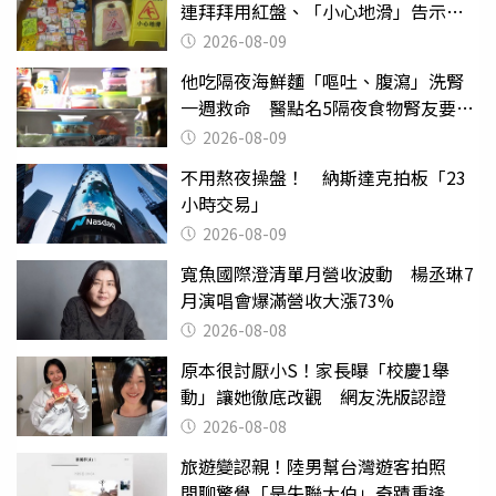
連拜拜用紅盤、「小心地滑」告示牌
也帶回家
2026-08-09
他吃隔夜海鮮麵「嘔吐、腹瀉」洗腎
一週救命 醫點名5隔夜食物腎友要注
意
2026-08-09
不用熬夜操盤！ 納斯達克拍板「23
小時交易」
2026-08-09
寬魚國際澄清單月營收波動 楊丞琳7
月演唱會爆滿營收大漲73%
2026-08-08
原本很討厭小S！家長曝「校慶1舉
動」讓她徹底改觀 網友洗版認證
2026-08-08
旅遊變認親！陸男幫台灣遊客拍照
閒聊驚覺「是失聯大伯」奇蹟重逢