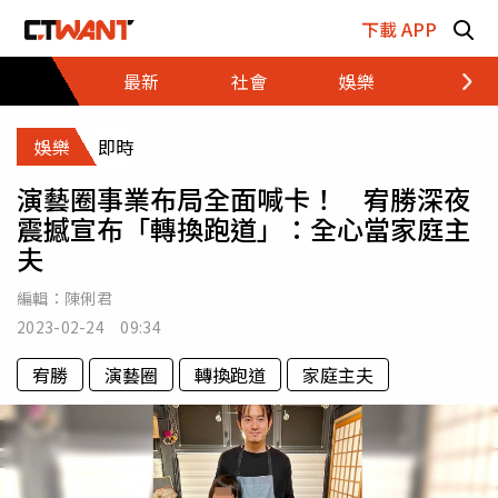
跳至主要內容區塊
下載 APP
最新
社會
娛樂
財經
娛樂
即時
演藝圈事業布局全面喊卡！ 宥勝深夜
震撼宣布「轉換跑道」：全心當家庭主
夫
編輯：
陳俐君
2023-02-24 09:34
宥勝
演藝圈
轉換跑道
家庭主夫