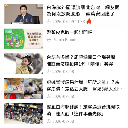
白海豚外圍環流襲北台灣 網友問
為何沒放颱風假 蔣萬安回應了
2026-08-09 11:33
帶著皮克敏一起出門吧
Pikmin Bloom
台語有多慘？周曉涵開口全場笑爛
陳亞蘭沒轍投降1句「隨便」笑哭
2026-08-08
飛機餐發這果汁爆「廁所之亂」？乘
客崩潰：差點丟大臉 醫揭3類人別亂
喝
2026-08-08
颱風白海豚肆虐！旅客遇返台班機取
消 達人勸「這件事要先做」
2026-08-08