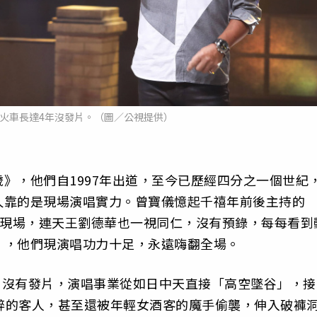
火車長達4年沒發片。（圖／公視提供）
》，他們自1997年出道，至今已歷經四分之一個世紀
久靠的是現場演唱實力。曾寶儀憶起千禧年前後主持的
力唱Live現場，連天王劉德華也一視同仁，沒有預錄，每每看到
」，他們現演唱功力十足，永遠嗨翻全場。
間，沒有發片，演唱事業從如日中天直接「高空墜谷」，接
酒醉的客人，甚至還被年輕女酒客的魔手偷襲，伸入破褲