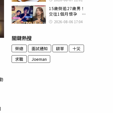
司」 半年後暴瘦
15歲倒追27歲男！
嚇壞女兒
交往1個月懷孕 36
歲當阿嬤故事曝光
2026-08-06 17:04
關鍵熱搜
榮總
面試通知
耕莘
十災
求職
Joeman
，
動
洞