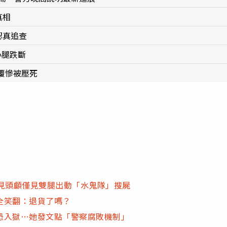
真相
認真追查
小腿跌斷
覆慘被壓死
見頭顱僅見雙腿出動「水鬼隊」搜屍
全笑翻：退貨了嗎？
恐入獄…她發文點「警察腐敗機制」