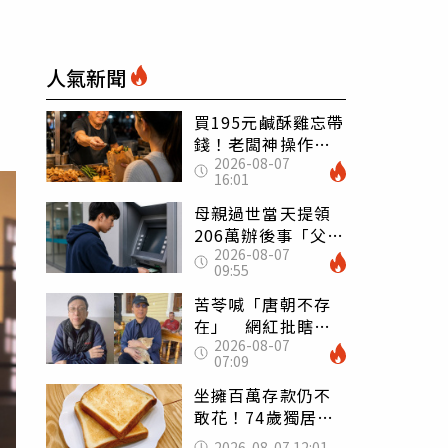
人氣新聞
買195元鹹酥雞忘帶
錢！老闆神操作
2026-08-07
「倒找5元」 全網
16:01
看哭：這就是台灣
母親過世當天提領
206萬辦後事「父子
2026-08-07
遭判刑」 律師：
09:55
搶錢先下手是罪
苦苓喊「唐朝不存
在」 網紅批瞎編
2026-08-07
歷史：李白、杜甫
07:09
用鮮卑文寫詩？
坐擁百萬存款仍不
敢花！74歲獨居翁
「1餐只吃1片吐
2026-08-07 12:01