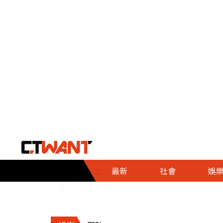
社會首頁
娛樂首頁
財經首頁
政
:::
最新
社會
娛
時事
即時
熱線
:::
直擊
大條
人物
調查
專題
３Ｃ