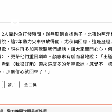
，2人靠釣魚打發時間，還無聊到自找樂子，比夜釣照浮
儀說，這2年動力火車很放得開，尤秋興回應，這是歷經
唱歌，現在再多加喜歡聽我們講話，讓大家開開心心，
騙〉，更帶他們重回巔峰。顏志琳有感而發地說：「出
！看到〈我很好騙〉帶來這麼多的年輕歌迷，感覺不一
多，那個信心就回來了！」
發片
金曲獎
機場 警方晚間說明最新進展