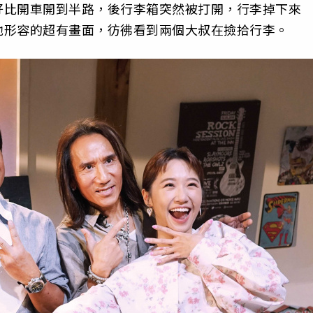
好比開車開到半路，後行李箱突然被打開，行李掉下來
他形容的超有畫面，彷彿看到兩個大叔在撿拾行李。