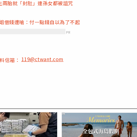
生兩胎就「封肚」連孫女都被詛咒
拒姐借錢遭嗆：付一點錢自以為了不起
PR
119@ctwant.com
爆料信箱：
PR