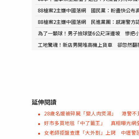
88槍案2主嫌中國落網 國民黨：盼盡快公布
88槍案2主嫌中國落網 民進黨團：感謝警方
為了一顆球！男子撿球墜6公尺深邊坡 慘把
工地驚魂！新店男開堆高機上貨車 卻忽然翻
延伸閱讀
28歲名媛被碎屍「變人肉煲湯」 港警不
好市多買地毯「中了籤王」 真相曝光網
女老師拒盤查遭「大外割」上銬 中壢警