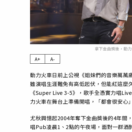
拿下金曲獎後，動力
A+
A-
動力火車日前上公視《姐妹們的音樂萬萬歲
雖演唱生涯難免有高低起伏，但能紅這麼
《Super Live 3-5》，歌手全憑實
力火車在舞台上準備開唱，「都會很安心
尤秋興憶起2004年奪下金曲獎後的4年
唱Pub凌晨1、2點的午夜場，面對一群