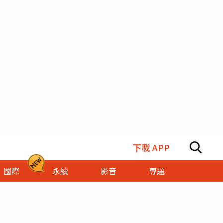
下載 APP
國際
永續
影音
專題