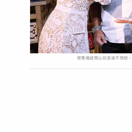
曾寶儀感慨以前表演不預錄