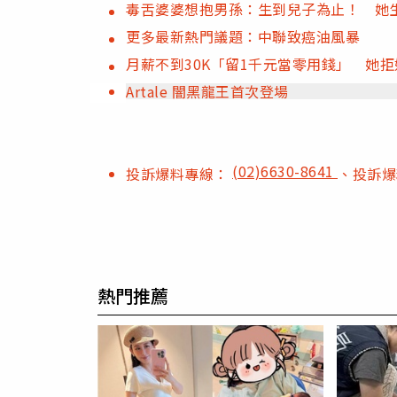
毒舌婆婆想抱男孫：生到兒子為止！ 她
更多最新熱門議題：中聯致癌油風暴
月薪不到30K「留1千元當零用錢」 她
Artale 闇黑龍王首次登場
(02)6630-8641
投訴爆料專線：
、投訴
熱門推薦