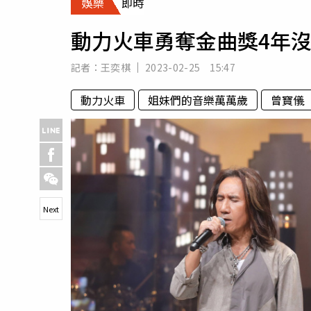
娛樂
即時
人物
汽車
動力火車勇奪金曲獎4年
專欄
房產新勢力
記者：
王奕棋
2023-02-25 15:47
動力火車
姐妹們的音樂萬萬歲
曾寶儀
Next