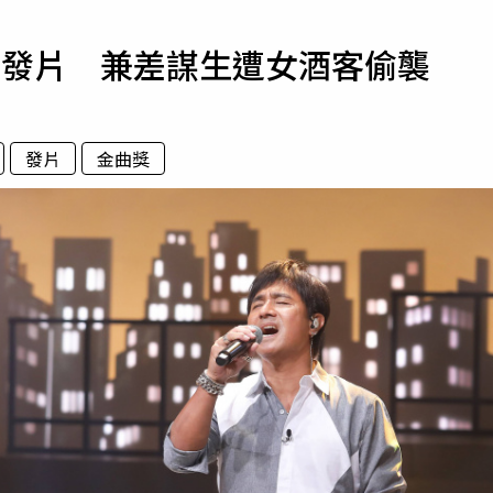
寵物
沒發片 兼差謀生遭女酒客偷襲
運勢
運動
梅酒
發片
金曲獎