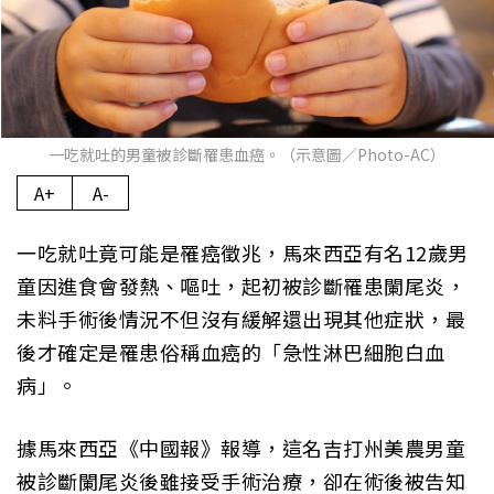
一吃就吐的男童被診斷罹患血癌。（示意圖／Photo-AC）
A+
A-
一吃就吐竟可能是罹癌徵兆，馬來西亞有名12歲男
童因進食會發熱、嘔吐，起初被診斷罹患闌尾炎，
未料手術後情況不但沒有緩解還出現其他症狀，最
後才確定是罹患俗稱血癌的「急性淋巴細胞白血
病」。
據馬來西亞《中國報》報導，這名吉打州美農男童
被診斷闌尾炎後雖接受手術治療，卻在術後被告知