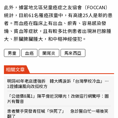
此外，據當地北區兒童癌症之友協會（FOCCAN）
統計，目前61名罹癌孩童中，有高達25人是新的患
者。而血癌在臨床上有出血、瘀青、容易感染發
燒、貧血等症狀，且有較多比例患者出現淋巴腺腫
大、肝臟脾臟腫大，和中樞神經侵犯。
男童
血癌
闌尾炎
馬來西亞
相關文章
明洞40年老店遭強拆 韓大媽淚訴「台灣學校冷血」…
1證據讓風向改挺校方
「公道價8萬1」陳平偉近況曝光！改做這行網驚呼：圖
片有聲音
患者雙手突發青狂喊「快死了」 急診醫白忙一場後笑
翻了