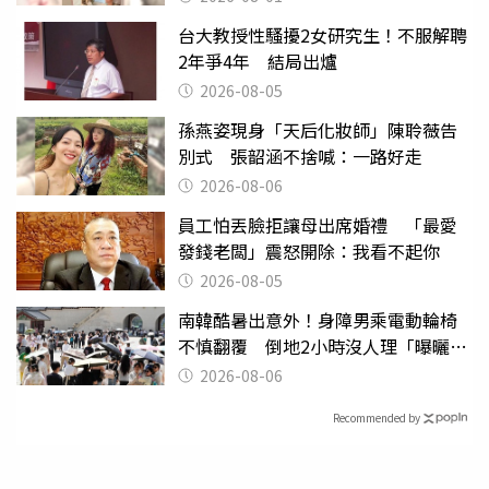
台大教授性騷擾2女研究生！不服解聘
2年爭4年 結局出爐
2026-08-05
孫燕姿現身「天后化妝師」陳聆薇告
別式 張韶涵不捨喊：一路好走
2026-08-06
員工怕丟臉拒讓母出席婚禮 「最愛
發錢老闆」震怒開除：我看不起你
2026-08-05
南韓酷暑出意外！身障男乘電動輪椅
不慎翻覆 倒地2小時沒人理「曝曬
亡」
2026-08-06
Recommended by