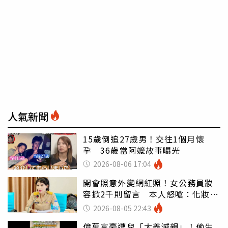
人氣新聞
15歲倒追27歲男！交往1個月懷
孕 36歲當阿嬤故事曝光
2026-08-06 17:04
開會照意外變網紅照！女公務員妝
容掀2千則留言 本人怒嗆：化妝有
錯嗎
2026-08-05 22:43
億萬富豪遭兒「大義滅親」！偷生