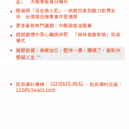
歪」 大咖老爸身分曝光
睡過頭「沒去迪士尼」…她發狂拿刮鬍刀割男友
背 台灣情侶傷害事件登港媒
更多最新熱門議題：中聯致癌油風暴
姐姐婚禮中突心臟病猝死 「妹妹竟變新娘」完成
儀式
減肥首選，檸檬加它，堅持一週，腰細了，瘦到你
懷疑人生
PR
(02)6630-8641
投訴爆料專線：
、投訴爆料信箱：
119@ctwant.com