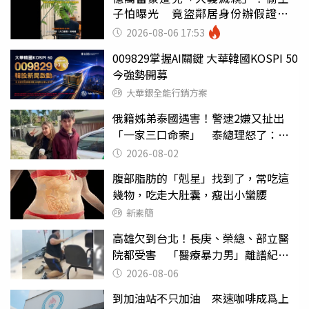
子怕曝光 竟盜鄰居身份辦假證落
戶
2026-08-06 17:53
009829掌握AI關鍵 大華韓國KOSPI 50
今強勢開募
大華銀全能行銷方案
俄籍姊弟泰國遇害！警逮2嫌又扯出
「一家三口命案」 泰總理怒了：依
法嚴懲
2026-08-02
腹部脂肪的「剋星」找到了，常吃這
幾物，吃走大肚囊，瘦出小蠻腰
新素簡
高雄欠到台北！長庚、榮總、部立醫
院都受害 「醫療暴力男」離譜紀錄
曝光
2026-08-06
到加油站不只加油 來速咖啡成爲上