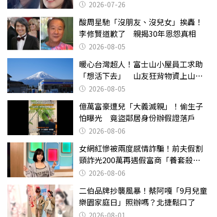
2026-07-26
酸周星馳「沒朋友、沒兒女」挨轟！
李修賢道歉了 親揭30年恩怨真相
2026-08-05
暖心台灣超人！富士山小屋員工求助
「想活下去」 山友狂背物資上山：
台灣真的是寶島
2026-08-05
億萬富豪遭兒「大義滅親」！偷生子
怕曝光 竟盜鄰居身份辦假證落戶
2026-08-06
女網紅慘被兩度感情詐騙！前夫假割
頸詐光200萬再遇假富商「養套殺
2000萬」
2026-08-06
二伯品牌抄襲風暴！蔡阿嘎「9月兒童
樂園家庭日」照辦嗎？北捷鬆口了
2026-08-01