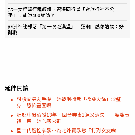
北一女絕望行程超盤？資深同行嘆「對旅行社不公
平」：能賺400就偷笑
非洲神秘部落「第一次吃漢堡」 狂讚口感像這物：好
酥脆！
延伸閱讀
想檢查男友手機…她被阻攔竟「掀翻火鍋」潑整
身 恐怖畫面曝
尪赴陸後蒸發13年…回台奔喪1週又消失 「婆婆喪
禮一幕」她心寒求離
星二代遭控家暴…為吃外賣暴怒「打到女友嘴