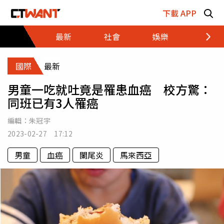
跳至主要內容區塊
下載 APP
最新
社會
娛樂
財經
國際
最新
男童一吃就吐竟是罹患血癌 校方驚：
同班已有3人罹癌
編輯：
朱冠宇
2023-02-27 17:12
男童
血癌
闌尾炎
馬來西亞