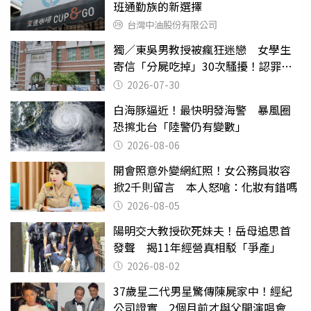
班通勤族的新選擇
台灣中油股份有限公司
獨／東吳男教授被瘋狂迷戀 女學生
寄信「分屍吃掉」30次騷擾！認罪免
關
2026-07-30
白海豚逼近！最快明發海警 暴風圈
恐擦北台「陸警仍有變數」
2026-08-06
開會照意外變網紅照！女公務員妝容
掀2千則留言 本人怒嗆：化妝有錯嗎
2026-08-05
陽明交大教授砍死妹夫！岳母追思首
發聲 揭11年經營真相駁「爭產」
2026-08-02
37歲星二代男星驚傳陳屍家中！經紀
公司證實 2個月前才與父開演唱會