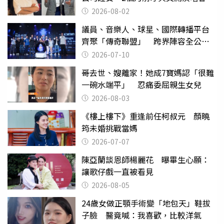
2026-08-02
議員、音樂人、球星、國際轉播平台
齊聚「傳奇聯盟」 跨界陣容全公
開 劍指亞洲新傳奇聯賽
2026-07-10
哥去世、嫂離家！她成7寶媽認「很難
一碗水端平」 忍痛委屈親生女兒
2026-08-03
《樓上樓下》重逢前任柯叔元 顏曉
筠未婚挑戰當媽
2026-07-07
陳亞蘭談恩師楊麗花 曝畢生心願：
讓歌仔戲一直被看見
2026-08-05
24歲女做正顎手術變「地包天」鞋拔
子臉 醫竟喊：我喜歡，比較洋氣