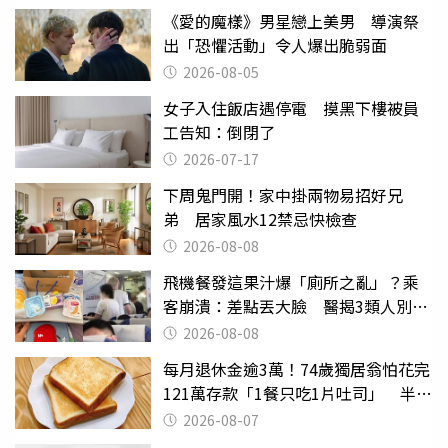
《愛的魔樣》男星戀上美男 導演祭
出「恐懼活動」令人爆出脆弱面
2026-08-05
女子入住飯店遇停電 摸黑下樓被員
工告知：倒閉了
2026-07-17
下周鬼門開！家中掛兩物易招好兄
弟 居家風水12禁忌快檢查
2026-08-08
飛機餐發這果汁爆「廁所之亂」？乘
客崩潰：差點丟大臉 醫揭3類人別亂
喝
2026-08-08
每月退休金逾3萬！74歲獨居翁怕花完
121萬存款「1餐只吃1片吐司」 半年
後暴瘦嚇壞女兒
2026-08-07