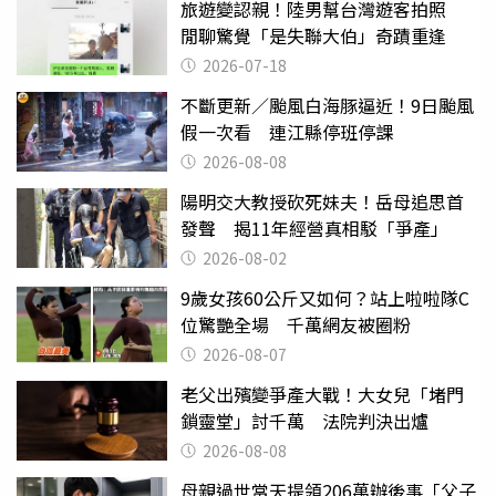
旅遊變認親！陸男幫台灣遊客拍照
閒聊驚覺「是失聯大伯」奇蹟重逢
2026-07-18
不斷更新／颱風白海豚逼近！9日颱風
假一次看 連江縣停班停課
2026-08-08
陽明交大教授砍死妹夫！岳母追思首
發聲 揭11年經營真相駁「爭產」
2026-08-02
9歲女孩60公斤又如何？站上啦啦隊C
位驚艷全場 千萬網友被圈粉
2026-08-07
老父出殯變爭產大戰！大女兒「堵門
鎖靈堂」討千萬 法院判決出爐
2026-08-08
母親過世當天提領206萬辦後事「父子