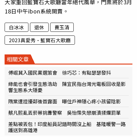
大家重回藍寶石大歌廳當年絕代風華，門票將於3月
18日中午ibon系統開賣。
白冰冰
退休
費玉清
2023真愛秀·藍寶石大歌廳
相關文章
傅崐萁入國民黨選策會 徐巧芯：有點瑟瑟發抖
綠能也會引發生態浩劫 陳宜民指台灣光電板回收是影
響生態系大隱憂
隋棠遭控擾鄰後首露面 曝住戶神隱心疼小孩留陰影
蔡凡熙亂丟菸蒂挑釁警察 吳怡霈失戀崩潰揉爛罰單
差點被丟包！印度船員記錯時間沒上船 基隆暖警一路
護送到高雄港