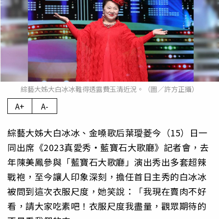
綜藝大姊大白冰冰難得透露費玉清近況。（圖／許方正攝）
A+
A-
綜藝大姊大白冰冰、金嗓歌后葉璦菱今（15）日一
同出席《2023真愛秀·藍寶石大歌廳》記者會，去
年陳美鳳參與「藍寶石大歌廳」演出秀出多套超辣
戰袍，至今讓人印象深刻，擔任首日主秀的白冰冰
被問到這次衣服尺度，她笑說：「我現在賣肉不好
看，請大家吃素吧！衣服尺度我盡量，觀眾期待的