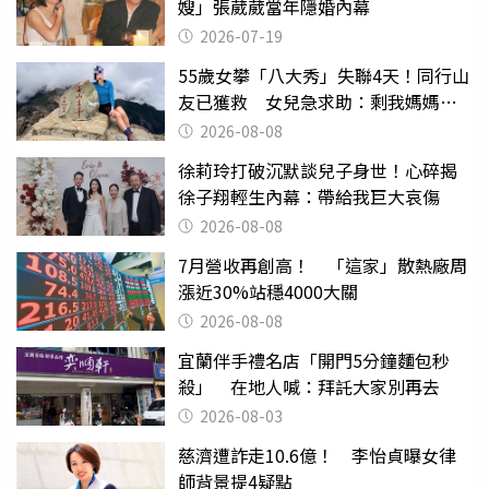
嫂」張葳葳當年隱婚內幕
2026-07-19
55歲女攀「八大秀」失聯4天！同行山
友已獲救 女兒急求助：剩我媽媽還
沒找到
2026-08-08
徐莉玲打破沉默談兒子身世！心碎揭
徐子翔輕生內幕：帶給我巨大哀傷
2026-08-08
7月營收再創高！ 「這家」散熱廠周
漲近30%站穩4000大關
2026-08-08
宜蘭伴手禮名店「開門5分鐘麵包秒
殺」 在地人喊：拜託大家別再去
2026-08-03
慈濟遭詐走10.6億！ 李怡貞曝女律
師背景提4疑點