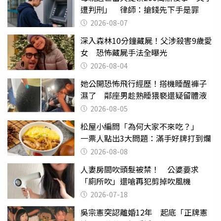
遭判刑」 律師：搶錢先下手是罪
2026-08-07
深入森林10分鐘藏屍！父涉殺害9歲愛
女 恐怖藏屍手法全曝光
2026-08-04
她公開恐怖飛行經歷！搭機睡醒褲子
濕了 鄰座男趁熟睡猥褻還疑留體液
2026-08-05
松屋小編問「為何大家不來吃？」
一票人點出3大問題：滿手好牌打到爛
2026-08-08
人妻房間吹頭髮被禁！ 公婆要求
「廁所吹」還嗆再犯剪掉吹風機
2026-07-18
吳宗憲突認離婚12年 起底「正牌憲