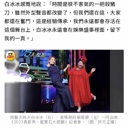
白冰冰感慨地說：「時間是很不客氣的一把殺豬
刀，雖然外型聲音都改變了，但我們還在這，大家
都還在奮鬥，這是經驗傳承，我們永遠都會存活在
這個舞台上，白冰冰永遠會在娛樂盛事裡面，留下
我的一頁。」
綜藝大姊大白冰冰（右）、金嗓歌后葉璦菱（左）一同出席
《2023真愛秀·藍寶石大歌廳》記者會。（圖／許方正攝）