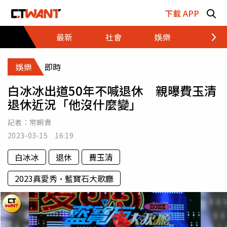
跳至主要內容區塊
下載 APP
最新
社會
娛樂
財經
娛樂
即時
白冰冰出道50年不喊退休 親曝費玉清
退休近況「他沒什麼變」
記者：
常朝貴
2023-03-15 16:19
白冰冰
退休
費玉清
2023真愛秀·藍寶石大歌廳