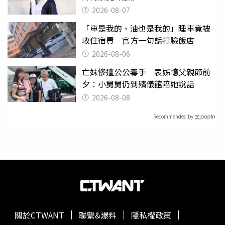
2026-08-07
「車是我的、油也是我的」睡車竟被
收住宿費 官方一句話打臉飯店
2026-08-06
亡妹慘遭公公毒手 表姊憶父親節前
夕：小舅舅仍到殯儀館陪她說話
2026-08-08
Recommended by
關於CTWANT
聯繫&爆料
隱私權政策