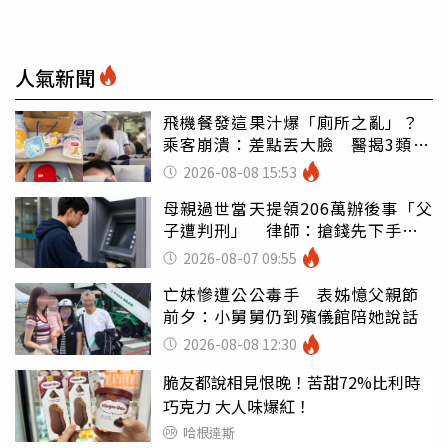
人氣新聞
飛機餐發這果汁爆「廁所之亂」？
乘客崩潰：差點丟大臉 醫揭3類人
別亂喝
2026-08-08 15:53
母親過世當天提領206萬辦後事「父
子遭判刑」 律師：搶錢先下手是
罪
2026-08-07 09:55
亡妹慘遭公公毒手 表姊憶父親節
前夕：小舅舅仍到殯儀館陪她說話
2026-08-08 12:30
脆友都說相見恨晚！苦甜72%比利時
巧克力 大人味爆紅！
哈根達斯