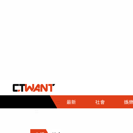
社會首頁
娛樂首頁
財經首頁
政
:::
最新
社會
娛
時事
即時
熱線
:::
直擊
大條
人物
調查
專題
３Ｃ