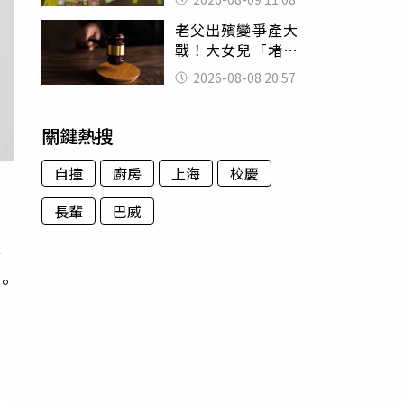
盤、「小心地滑」
老父出殯變爭產大
告示牌也帶回家
戰！大女兒「堵門
鎖靈堂」討千萬
2026-08-08 20:57
法院判決出爐
關鍵熱搜
自撞
廚房
上海
校慶
長輩
巴威
合
。
覺