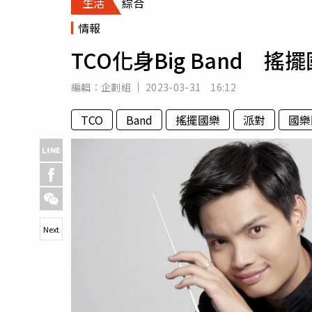
生活
綜合
人物
汽車
情報
專欄
TCO化身Big Band 
房產新勢力
編輯：
企劃組
2023-03-31 16:12
TCO
Band
搖擺國樂
派對
國樂
Next