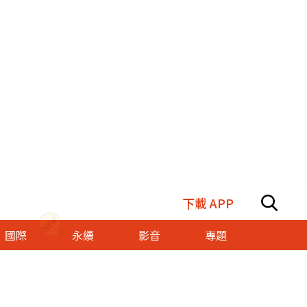
下載 APP
國際
永續
影音
專題