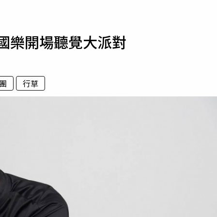
寵物
運勢
搖擺國樂開場聽覺大派對
運動
梅酒
團
行草