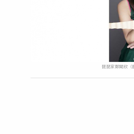
琵琵家鄭聞欣（