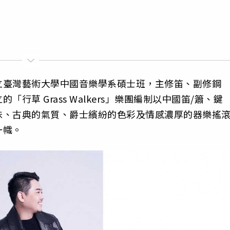
立臺灣藝術大學中國音樂學系碩士班，主修笛、副修鋼
草 Grass Walkers」樂團編制以中國笛/簫、鍵
味、古典的氣質、爵士繽紛的色彩及情感濃厚的器樂搖
一幟。