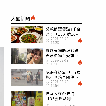
人氣新聞
父親節聚餐點3千合
菜！「15人擠10人
2026-08-09
桌」她餓到崩潰
14:23
網傻眼：讓店家看
笑話
颱風天讓助理站陽
台護植物！愛莉莎
2026-08-09
莎挨轟 笑回：他
16:31
不會被吹出去
以為在搭公車？2女
拖行李箱直闖停機
2026-08-09
坪「揮手攔機」
12:54
荒謬影片曝網傻眼
日本人來台狂買
「35公斤戰利
品」 連拜拜用紅
2026-08-09 11:08