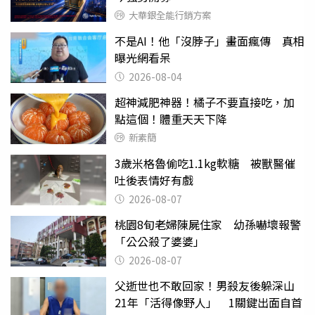
大華銀全能行銷方案
不是AI！他「沒脖子」畫面瘋傳 真相
曝光網看呆
2026-08-04
超神減肥神器！橘子不要直接吃，加
點這個！體重天天下降
新素簡
3歲米格魯偷吃1.1kg軟糖 被獸醫催
吐後表情好有戲
2026-08-07
桃園8旬老婦陳屍住家 幼孫嚇壞報警
「公公殺了婆婆」
2026-08-07
父逝世也不敢回家！男殺友後躲深山
21年「活得像野人」 1關鍵出面自首