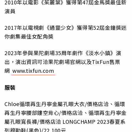
2010年以電影《茱麗葉》獲得第47屆金馬獎最佳新
演員
2017年以電視劇《通靈少女》獲得第52屆金鐘獎迷
你劇集最佳女配角獎
2023年參與果陀劇場35周年劇作《淡水小鎮》演
出，演出資訊可洽果陀劇場官網以及TixFun售票
網
www.tixfun.com
服裝
Chloe循環再生丹寧金屬孔眼大衣/價格店洽、循環
再生丹寧腰部鏤空背心/價格店洽、循環再生丹寧金
屬孔眼寬長褲/價格店洽 LONGCHAMP 2023春夏系
列穆勒鞋(黑色)/22,100元