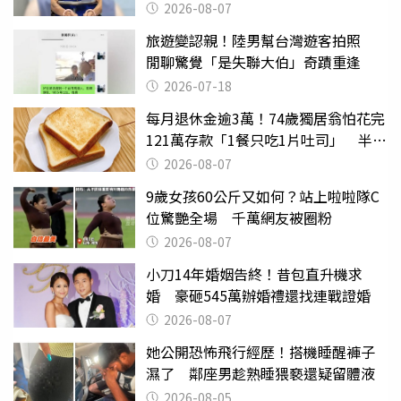
2026-08-07
旅遊變認親！陸男幫台灣遊客拍照
閒聊驚覺「是失聯大伯」奇蹟重逢
2026-07-18
每月退休金逾3萬！74歲獨居翁怕花完
121萬存款「1餐只吃1片吐司」 半年
後暴瘦嚇壞女兒
2026-08-07
9歲女孩60公斤又如何？站上啦啦隊C
位驚艷全場 千萬網友被圈粉
2026-08-07
小刀14年婚姻告終！昔包直升機求
婚 豪砸545萬辦婚禮還找連戰證婚
2026-08-07
她公開恐怖飛行經歷！搭機睡醒褲子
濕了 鄰座男趁熟睡猥褻還疑留體液
2026-08-05