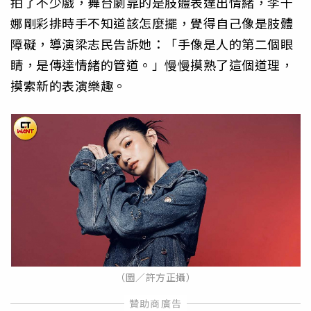
拍了不少戲，舞台劇靠的是肢體表達出情緒，李千
娜剛彩排時手不知道該怎麼擺，覺得自己像是肢體
障礙，導演梁志民告訴她：「手像是人的第二個眼
睛，是傳達情緒的管道。」慢慢摸熟了這個道理，
摸索新的表演樂趣。
（圖／許方正攝）