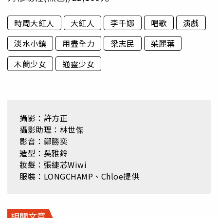
時周大紅人
大紅人
李千娜
唱歌
演戲
淡水小鎮
用盡全力
梁志民
茱麗葉
木蘭少女
通靈少女
攝影：許方正
攝影助理：林世傑
影音：鄭勝奕
造型：吳雅鈴
妝髮：張緁芯Wiwi
服裝：LONGCHAMP、Chloe提供
相關文章