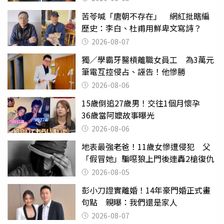
苦苓喊「唐朝不存在」 網紅批瞎編
歷史：李白、杜甫用鮮卑文寫詩？
2026-08-07
獨／學霸牙醫槓離職女員工 為3萬元
筆電互控侵占、誣告！他慘勝
2026-08-06
15歲倒追27歲男！交往1個月懷孕
36歲當阿嬤故事曝光
2026-08-06
地表最強老爸！11歲女慘遭侵犯 父
「假冒她」騙噁狼上門後連轟2槍復仇
2026-08-05
彭小刀證實離婚！14年豪門婚正式畫
句點 親曝：我們還是家人
2026-08-07