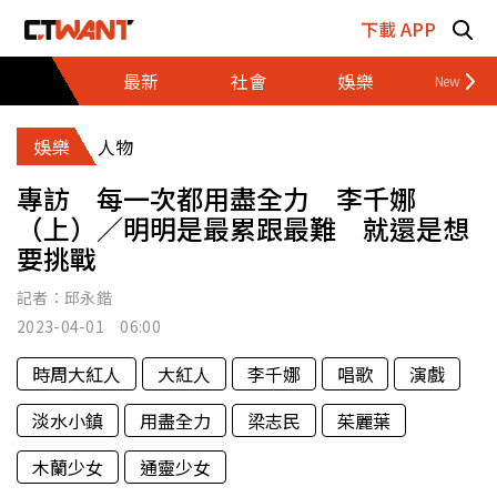
跳至主要內容區塊
下載 APP
最新
社會
娛樂
財經
娛樂
人物
專訪 每一次都用盡全力 李千娜
（上）／明明是最累跟最難 就還是想
要挑戰
記者：
邱永鍇
2023-04-01 06:00
時周大紅人
大紅人
李千娜
唱歌
演戲
淡水小鎮
用盡全力
梁志民
茱麗葉
木蘭少女
通靈少女