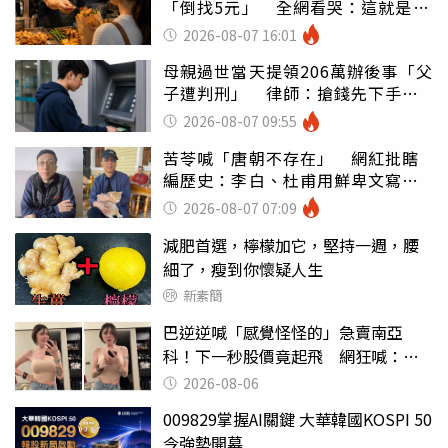
「倒找5元」 全網看哭：這就是台
灣
2026-08-07 16:01
母親過世當天提領206萬辦後事「父
子遭判刑」 律師：搶錢先下手是
罪
2026-08-07 09:55
苦苓喊「唐朝不存在」 網紅批瞎
編歷史：李白、杜甫用鮮卑文寫
詩？
2026-08-07 07:09
減肥首選，檸檬加它，堅持一週，腰
細了，瘦到你懷疑人生
新素簡
巴逆逆喊「感覺怪怪的」急賣南亞
科！下一秒股價竟起飛 網狂喊：大V
天龍
2026-08-06
009829掌握AI關鍵 大華韓國KOSPI 50
今強勢開募