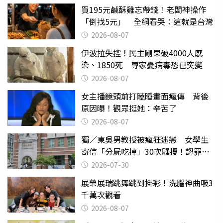
買195元鹹酥雞忘帶錢！老闆神操作
「倒找5元」 全網看哭：這就是台灣
2026-08-07
伊波拉失控！民主剛果破4000人感
染、1850死 專家憂病毒恐已突變
2026-08-07
女主播鏡頭前打瞌睡畫面瘋傳 背後
原因曝！觀眾挺她：辛苦了
2026-08-07
獨／東吳男教授被瘋狂迷戀 女學生
寄信「分屍吃掉」30次騷擾！認罪免
關
2026-07-30
展榮展瑞跳舞跳到掛彩！洗腦神曲吸3
千萬次觀看
2026-08-07