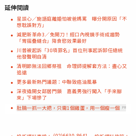
延伸閱讀
星談心／施語庭離婚怕被爸媽罵 曝分開原因「不
想耽誤對方」
減肥新革命3／免開刀！經口內視鏡手術成趨勢
「胃摺疊縫合」降食慾效果最好
川普被起訴「30項罪名」首位刑事起訴卸任總統
他發聲明自清
清明節無法回鄉祭祖 命理師提解套方法：盡心又
追遠
更多最新熱門議題：中聯致癌油風暴
深夜撬開女鄰居門鎖 嘉義男強行闖入「手來腳
來」下場慘了
肚腩一抓一大把，只需1個雞蛋，用一個瘦一個
PR
(02)6630-8641