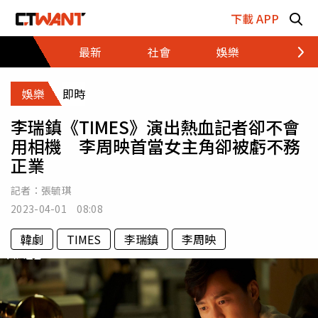
跳至主要內容區塊
下載 APP
最新
社會
娛樂
財經
娛樂
即時
李瑞鎮《TIMES》演出熱血記者卻不會
用相機 李周映首當女主角卻被虧不務
正業
記者：
張毓琪
2023-04-01 08:08
韓劇
TIMES
李瑞鎮
李周映