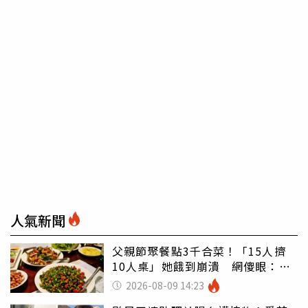
人氣新聞
父親節聚餐點3千合菜！「15人擠
10人桌」她餓到崩潰 網傻眼：讓
店家看笑話
2026-08-09 14:23