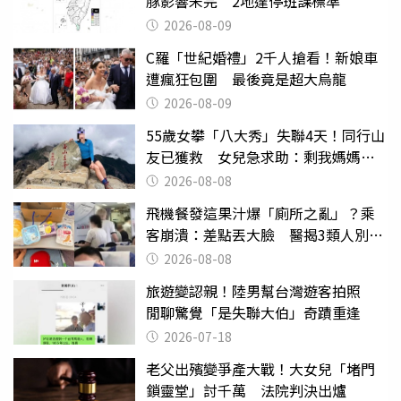
豚影響未完 2地達停班課標準
2026-08-09
C羅「世紀婚禮」2千人搶看！新娘車
遭瘋狂包圍 最後竟是超大烏龍
2026-08-09
55歲女攀「八大秀」失聯4天！同行山
友已獲救 女兒急求助：剩我媽媽還
沒找到
2026-08-08
飛機餐發這果汁爆「廁所之亂」？乘
客崩潰：差點丟大臉 醫揭3類人別亂
喝
2026-08-08
旅遊變認親！陸男幫台灣遊客拍照
閒聊驚覺「是失聯大伯」奇蹟重逢
2026-07-18
老父出殯變爭產大戰！大女兒「堵門
鎖靈堂」討千萬 法院判決出爐