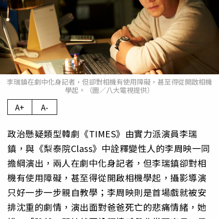
李瑞鎮在劇中化身記者，但卻對相機有使用障礙，甚至得從開啟相機
學起。（圖／八大電視提供）
A+
A-
政治懸疑類型韓劇《TIMES》由實力派演員李瑞
鎮，與《梨泰院Class》中詮釋變性人的李周映一同
擔綱演出，兩人在劇中化身記者，但李瑞鎮卻對相
機有使用障礙，甚至得從開啟相機學起，攝影導演
只好一步一步親自教學；李周映則是首場戲就被安
排沈重的劇情，演出面對爸爸死亡的悲痛情緒，她