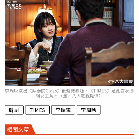
李周映演出《梨泰院Class》後聲勢暴漲，《TIMES》是她首次擔
綱女主角。（圖／八大電視提供）
韓劇
TIMES
李瑞鎮
李周映
相關文章