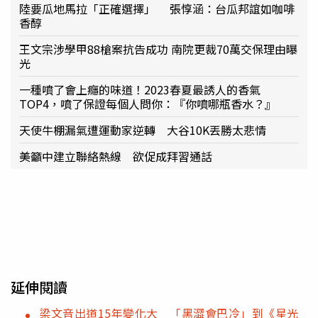
陸要瓜地馬拉「正確選擇」 張惇涵：台瓜邦誼如咖啡
香醇
王文宗涉學甲88槍案抗告成功 南院更裁70萬交保理由曝
光
一種噴了會上癮的味道！2023春夏最誘人的香氣
TOP4，噴了保證每個人問你：『你噴哪瓶香水？』
天使牛棚漏氣遭運動家逆轉 大谷10K丟勝太悲情
美籲中建立聯絡熱線 欲促成拜習通話
延伸閱讀
梁文音出道15年變化大 「黑澀會巴冷」到《星光