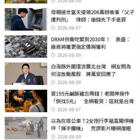
2026-08-09
母親過世當天提領206萬辦後事「父子
遭判刑」 律師：搶錢先下手是罪
2026-08-07
DRAM供需吃緊到2030年！ 高盛：
廠商將獲更強定價與獲利
2026-08-09
白海豚外圍環流襲北台灣 網友問為
何沒放颱風假 蔣萬安回應了
2026-08-09
買195元鹹酥雞忘帶錢！老闆神操作
「倒找5元」 全網看哭：這就是台灣
2026-08-07
以為在搭公車？2女拖行李箱直闖停機
坪「揮手攔機」 荒謬影片曝網傻眼
2026-08-09