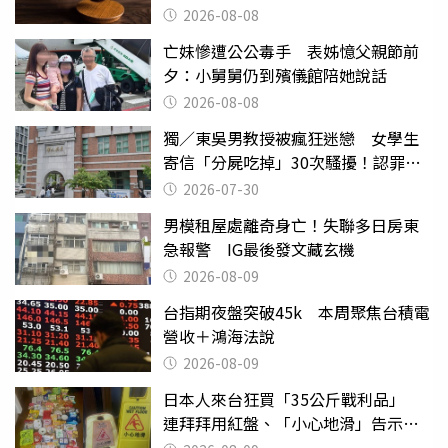
2026-08-08
亡妹慘遭公公毒手 表姊憶父親節前
夕：小舅舅仍到殯儀館陪她說話
2026-08-08
獨／東吳男教授被瘋狂迷戀 女學生
寄信「分屍吃掉」30次騷擾！認罪免
關
2026-07-30
男模租屋處離奇身亡！失聯多日房東
急報警 IG最後發文藏玄機
2026-08-09
台指期夜盤突破45k 本周聚焦台積電
營收＋鴻海法說
2026-08-09
日本人來台狂買「35公斤戰利品」
連拜拜用紅盤、「小心地滑」告示牌
也帶回家