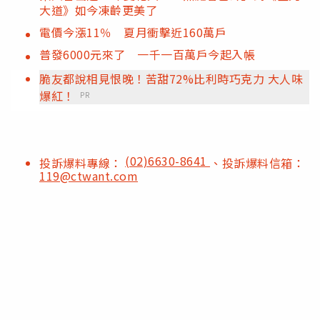
大道》如今凍齡更美了
電價今漲11％ 夏月衝擊近160萬戶
普發6000元來了 一千一百萬戶今起入帳
脆友都說相見恨晚！苦甜72%比利時巧克力 大人味
爆紅！
PR
(02)6630-8641
投訴爆料專線：
、投訴爆料信箱：
119@ctwant.com