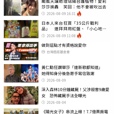
颱風天讓助理站陽台護植物！愛莉
莎莎挨轟 笑回：他不會被吹出去
2026-08-09 16:31
日本人來台狂買「35公斤戰利
品」 連拜拜用紅盤、「小心地
滑」告示牌也帶回家
2026-08-09 11:08
做到這點才有資格說愛你
台灣癌症基金會
黃仁勳狂讚華莎「連新歌都知道」
她得知身分後急寄手寫信致謝
2026-08-09
深入森林10分鐘藏屍！父涉殺害9歲愛
女 恐怖藏屍手法全曝光
2026-08-04
《陽光女子》串流上線！7.7億票房電