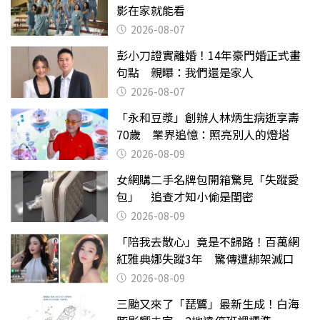
影在家就能看
2026-08-07
彭小刀證實離婚！14年豪門婚正式畫
句點 親曝：我們還是家人
2026-08-07
「永和豆漿」創辦人林炳生病逝享壽
70歲 業界追憶：照亮別人的燈塔
2026-08-09
女網購二手名牌包開箱驚見「失蹤愛
包」 追查才知小偷是閨密
2026-08-09
「陪我去散心」竟是不歸路！百萬網
紅雅典娜失蹤3年 驚傳遭綁架滅口
2026-08-09
三颱又來了「琵鷺」最新生成！白海