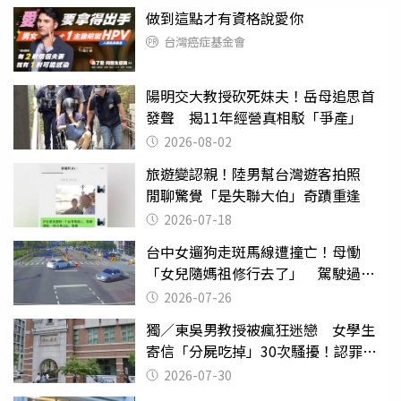
做到這點才有資格說愛你
台灣癌症基金會
陽明交大教授砍死妹夫！岳母追思首
發聲 揭11年經營真相駁「爭產」
2026-08-02
旅遊變認親！陸男幫台灣遊客拍照
閒聊驚覺「是失聯大伯」奇蹟重逢
2026-07-18
台中女遛狗走斑馬線遭撞亡！母慟
「女兒隨媽祖修行去了」 駕駛過失
致死判9月
2026-07-26
獨／東吳男教授被瘋狂迷戀 女學生
寄信「分屍吃掉」30次騷擾！認罪免
關
2026-07-30