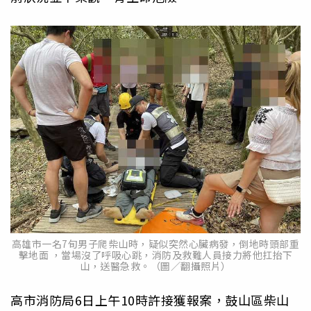
高雄市一名7旬男子爬柴山時，疑似突然心臟病發，倒地時頭部重
擊地面 ，當場沒了呼吸心跳，消防及救難人員接力將他扛抬下
山，送醫急救。（圖／翻攝照片）
高市消防局6日上午10時許接獲報案，鼓山區柴山