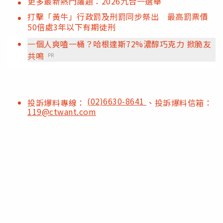
更多最新熱門議題：2026九合一選舉
打擊「黃牛」行政罰及刑罰同步祭出 最高罰票價
50倍處3年以下有期徒刑
一個人爽嗑一桶？哈根達斯72%濃醇巧克力 掀脆友
共鳴
PR
(02)6630-8641
投訴爆料專線：
、投訴爆料信箱：
119@ctwant.com