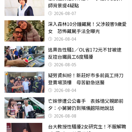
師背景提4疑點
2026-08-07
深入森林10分鐘藏屍！父涉殺害9歲愛
女 恐怖藏屍手法全曝光
2026-08-04
逃票告性騷1／OL省172元不甘被逮
反控台鐵員工6度騷擾
2026-08-05
疑勞資糾紛！新莊好市多前員工持刀
登賣場頂樓 母苦勸急送醫
2026-08-04
亡妹慘遭公公毒手 表姊憶父親節前
夕：小舅舅仍到殯儀館陪她說話
2026-08-08
台大教授性騷擾2女研究生！不服解聘