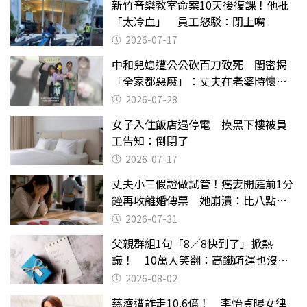
新竹音樂教室命案10天後復課！他批
「太冷血」 員工怒駁：閉上嘴
2026-07-17
中和兒媳遭公公砍百刀致死 閨密揭
「全家都惡魔」：丈夫在老婆時懷孕
摔東西
2026-07-28
女子入住飯店遇停電 摸黑下樓被員
工告知：倒閉了
2026-07-17
丈夫小三假證做試管！癌妻開庭前1分
鐘再收離婚傳票 她崩潰：比八點檔
還扯
2026-07-31
父親群組1句「8／8快到了」掀熱
議！ 10萬人笑翻：高鐵疏運也沒列
父親節
2026-08-02
慈濟遭詐走10.6億！ 李怡貞曝女律