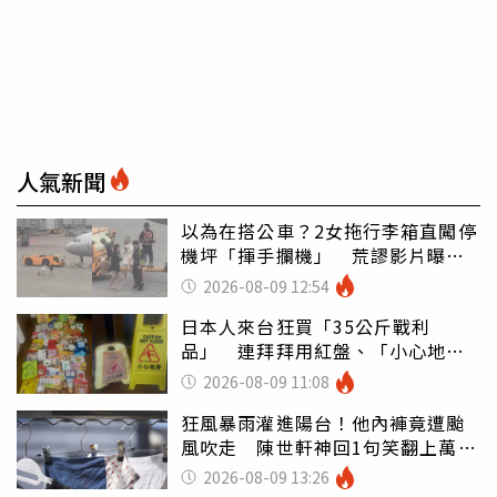
人氣新聞
以為在搭公車？2女拖行李箱直闖停
機坪「揮手攔機」 荒謬影片曝網
傻眼
2026-08-09 12:54
日本人來台狂買「35公斤戰利
品」 連拜拜用紅盤、「小心地
滑」告示牌也帶回家
2026-08-09 11:08
狂風暴雨灌進陽台！他內褲竟遭颱
風吹走 陳世軒神回1句笑翻上萬網
友
2026-08-09 13:26