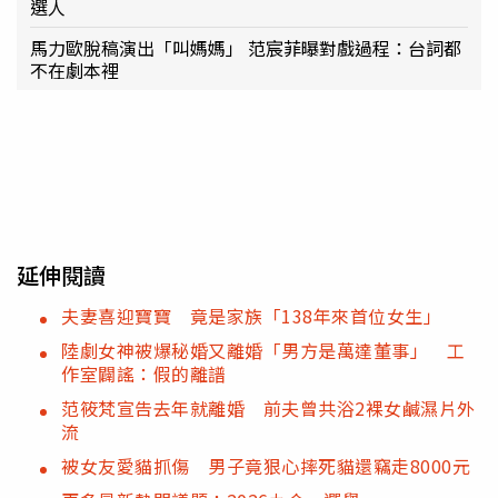
選人
馬力歐脫稿演出「叫媽媽」 范宸菲曝對戲過程：台詞都
不在劇本裡
延伸閱讀
夫妻喜迎寶寶 竟是家族「138年來首位女生」
陸劇女神被爆秘婚又離婚「男方是萬達董事」 工
作室闢謠：假的離譜
范筱梵宣告去年就離婚 前夫曾共浴2裸女鹹濕片外
流
被女友愛貓抓傷 男子竟狠心摔死貓還竊走8000元