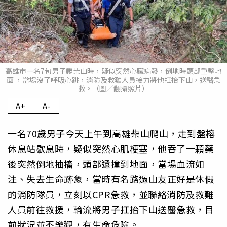
高雄市一名7旬男子爬柴山時，疑似突然心臟病發，倒地時頭部重擊地
面 ，當場沒了呼吸心跳，消防及救難人員接力將他扛抬下山，送醫急
救。（圖／翻攝照片）
A+
A-
一名70歲男子今天上午到高雄柴山爬山，走到盤榕
休息站歇息時，疑似突然心肌梗塞，他吞了一顆藥
後突然倒地抽搐，頭部還撞到地面，當場血流如
注、失去生命跡象，當時有名路過山友正好是休假
的消防隊員，立刻以CPR急救，並聯絡消防及救難
人員前往救援，輪流將男子扛抬下山送醫急救，目
前狀況並不樂觀，有生命危險。