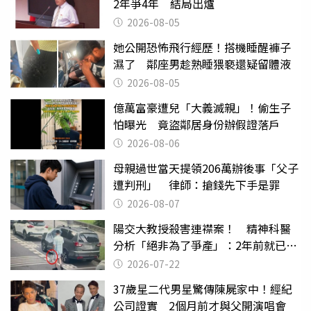
2年爭4年 結局出爐
2026-08-05
她公開恐怖飛行經歷！搭機睡醒褲子
濕了 鄰座男趁熟睡猥褻還疑留體液
2026-08-05
億萬富豪遭兒「大義滅親」！偷生子
怕曝光 竟盜鄰居身份辦假證落戶
2026-08-06
母親過世當天提領206萬辦後事「父子
遭判刑」 律師：搶錢先下手是罪
2026-08-07
陽交大教授殺害連襟案！ 精神科醫
分析「絕非為了爭產」：2年前就已言
行詭異
2026-07-22
37歲星二代男星驚傳陳屍家中！經紀
公司證實 2個月前才與父開演唱會