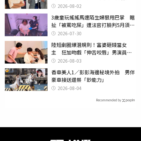
2026-08-02
3歲童玩搖搖馬遭陌生婦狠甩巴掌 瞎
扯「被罵吃屎」遭法官打臉判5月須入
監
2026-07-30
陸短劇圈爆潛規則！富婆砸錢當女
主 狂加吻戲「伸舌咬唇」男演員崩
潰
2026-08-03
香車美人1／彭彭海邊秘境外拍 男伴
豪車接送還祭「鈔能力」
2026-08-04
Recommended by