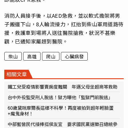
消防人員接手後，以AED急救，並以軟式擔架將男
子搬運下山，8人輪流接力，扛抬到柴山軍用道路待
援，救護車到場將人送往醫院搶救，狀況不甚樂
觀，已通知家屬趕到醫院。
柴山
高雄
爬山
心臟病發
相關文章
鐵工兒受疫情影響賣房度難關 年邁父母坐超商等救助
台中外役監受刑人脫逃！獄方曝他「監獄門前脫逃」
60歲黛咪摩爾長這樣不科學！再度被拍到超年輕臉蛋
+魔鬼身材！
中部藍營民代接棒挺侯友宜 要求國民黨速徵召總統參