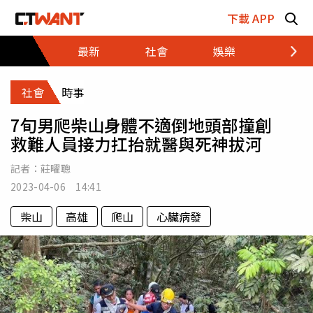
跳至主要內容區塊
下載 APP
最新
社會
娛樂
財經
社會
時事
7旬男爬柴山身體不適倒地頭部撞創
救難人員接力扛抬就醫與死神拔河
記者：
莊曜聰
2023-04-06 14:41
柴山
高雄
爬山
心臟病發