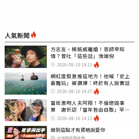
人氣新聞
方志友、楊銘威離婚！恩師早知
情？曾吐「這些話」洩端倪
2026-08-10 14:11
網紅度假激推這地方！他喊「史上
最難玩」被讚爆：終於有人說實話
2026-08-10 14:37
當街激吻人夫阿翔！不倫戀毀事
業 謝忻認「當年咎由自取」罕吐
心聲
2026-08-10 14:12
做到這點才有資格說愛你
台灣癌症基金會