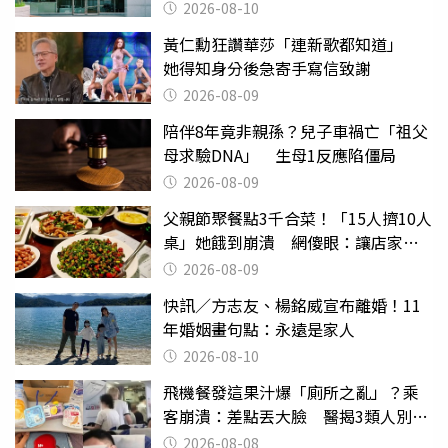
2026-08-10
黃仁勳狂讚華莎「連新歌都知道」
她得知身分後急寄手寫信致謝
2026-08-09
陪伴8年竟非親孫？兒子車禍亡「祖父
母求驗DNA」 生母1反應陷僵局
2026-08-09
父親節聚餐點3千合菜！「15人擠10人
桌」她餓到崩潰 網傻眼：讓店家看
笑話
2026-08-09
快訊／方志友、楊銘威宣布離婚！11
年婚姻畫句點：永遠是家人
2026-08-10
飛機餐發這果汁爆「廁所之亂」？乘
客崩潰：差點丟大臉 醫揭3類人別亂
喝
2026-08-08