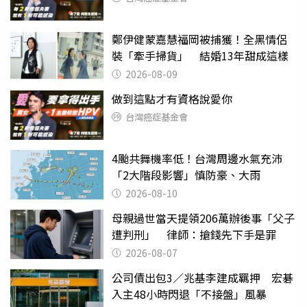
鄭伊健蒙嘉慧福岡被捕獲！全黑情侶
裝「牽手掃貨」 結婚13年甜成這樣
2026-08-09
做到這點才有資格說愛你
台灣癌症基金會
4颱共舞機率低！台灣周邊水氣充沛
「2大階段影響」慎防豪、大雨
2026-08-10
母親過世當天提領206萬辦後事「父子
遭判刑」 律師：搶錢先下手是罪
2026-08-07
公司債出包3／兆基李建成羈押 宏碁
入主48小時閃退「不接盤」風暴