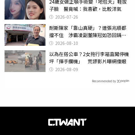
24歲女做正顎手術變「地包天」鞋拔
子臉 醫竟喊：我喜歡，比較洋氣
2026-07-26
耐斯陳家「靠山真硬」？連張兆順都
擋不住 涉霸凌副董陳冠如恐回鍋國
票證
2026-08-10
以為在搭公車？2女拖行李箱直闖停機
坪「揮手攔機」 荒謬影片曝網傻眼
2026-08-09
Recommended by