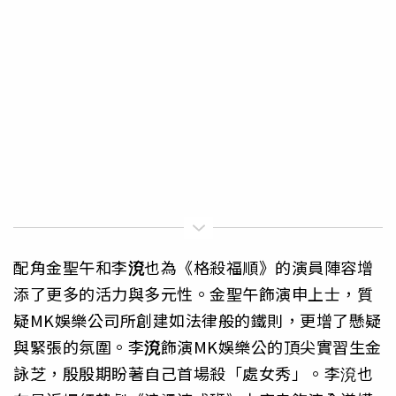
配角金聖午和李
渷
也為《格殺福順》的演員陣容增
添了更多的活力與多元性。金聖午飾演申上士，質
疑MK娛樂公司所創建如法律般的鐵則，更增了懸疑
與緊張的氛圍。李
渷
飾演MK娛樂公的頂尖實習生金
詠芝，殷殷期盼著自己首場殺「處女秀」。李渷也