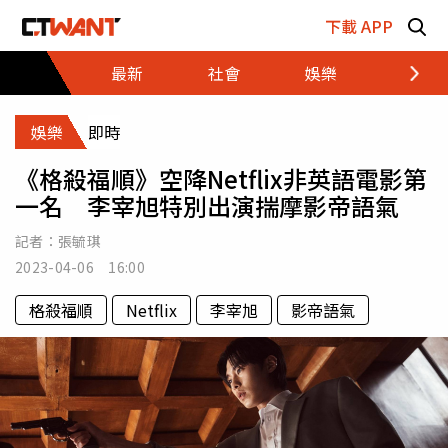
跳至主要內容區塊
下載 APP
最新
社會
娛樂
財經
娛樂
即時
《格殺福順》空降Netflix非英語電影第
一名 李宰旭特別出演揣摩影帝語氣
記者：
張毓琪
2023-04-06 16:00
格殺福順
Netflix
李宰旭
影帝語氣