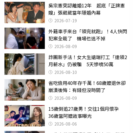
吳宗憲突認離婚12年 起底「正牌憲
嫂」張葳葳當年隱婚內幕
2026-07-19
外籍車手來台「領完就跑」！4人快閃
犯案全栽了 機場也逃不掉
2026-08-09
詐團新手法！女大生遠端打工「連領2
月薪水」仍被騙 5天慘噴50萬
2026-08-10
省吃儉用40年存千萬！68歲嬤退休卻
崩潰後悔：有錢但沒時間了
2026-08-09
15歲倒追27歲男！交往1個月懷孕
36歲當阿嬤故事曝光
2026-08-06