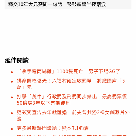
穩交10年大元突問一句話 鼓鼓震驚半夜落淚
延伸閱讀
「拿手電筒嚇雞」1100隻死亡 男子下場GG了
狒命價格曝光！六福村確定收罰單 將繳國庫「5
萬」元
打擊「黃牛」行政罰及刑罰同步祭出 最高罰票價
50倍處3年以下有期徒刑
范筱梵宣告去年就離婚 前夫曾共浴2裸女鹹濕片外
流
更多最新熱門議題：熊本7.1強震