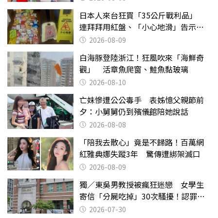
日本人來台狂買「35公斤戰利品」
連拜拜用紅盤、「小心地滑」告示牌
也帶回家
2026-08-09
白海豚登陸浙江！狂風吹來「海鮮奇
觀」 活章魚爬窗、鮭魚黏玻璃
2026-08-10
亡妹慘遭公公毒手 表姊憶父親節前
夕：小舅舅仍到殯儀館陪她說話
2026-08-08
「陪我去散心」竟是不歸路！百萬網
紅雅典娜失蹤3年 驚傳遭綁架滅口
2026-08-09
獨／東吳男教授被瘋狂迷戀 女學生
寄信「分屍吃掉」30次騷擾！認罪免
關
2026-07-30