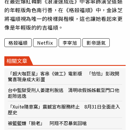
在最近爆紅韓劇《浪漫速成班》中客串飾演全道嬿
的年輕版角色南行善，在《格殺福順》中，金詠芝
將福順視為唯一的榜樣與楷模，這也讓她看起來更
像是年輕版的的吉福順。
格殺福順
Netflix
李宰旭
影帝語氣
相關文章
「超大咖巨星」客串《做工》電影版 「恰恰」彭政閔
驚喜現身成大彩蛋
台中監獄受刑人姜建利脫逃 清明收假姊姊載至門口他
趁隙逃逸
「Xuite隨意窩」震撼宣布服務終止 8月31日全面走入
歷史
被籃籃嫌「臉老」 阿翔不忍暴氣回嗆