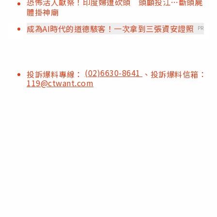
恐怖活人獻祭！印度婦遭砍頭 頭顱投江…斷頭屍
體掛神廟
成為AI時代的道德駭客！一次拿到三張資安證照
PR
(02)6630-8641
投訴爆料專線：
、投訴爆料信箱：
119@ctwant.com