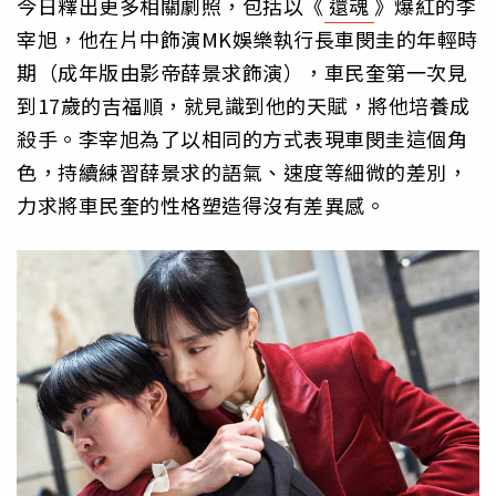
今日釋出更多相關劇照，包括以《
還魂
》爆紅的李
宰旭，他在片中飾演MK娛樂執行長車閔圭的年輕時
期（成年版由影帝薛景求飾演），車民奎第一次見
到17歲的吉福順，就見識到他的天賦，將他培養成
殺手。李宰旭為了以相同的方式表現車閔圭這個角
色，持續練習薛景求的語氣、速度等細微的差別，
力求將車民奎的性格塑造得沒有差異感。