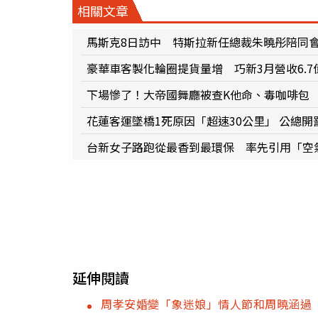
相關文章
馬斯克8日訪中 特斯拉新任總裁朱曉彤陪同
豪華車客製化輪圈提貨量增 巧新3月營收6.
下場慘了！大帝國舞廳被查K他命、毒咖啡包
花蓮客運墜橋1死原因「超速30公里」 公總開
台新女子路跑從最香到最環保 率先引用「空
延伸閱讀
周孝安婚變「象迷娘」情人節和周曉涵過