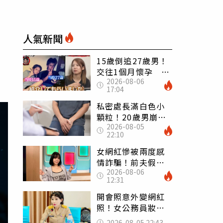
人氣新聞
15歲倒追27歲男！
交往1個月懷孕 36
2026-08-06
歲當阿嬤故事曝光
17:04
私密處長滿白色小
顆粒！20歲男崩潰
2026-08-05
求診 醫曝5大真相
22:10
別再誤會
女網紅慘被兩度感
情詐騙！前夫假割
2026-08-06
頸詐光200萬再遇假
12:31
富商「養套殺2000
萬」
開會照意外變網紅
照！女公務員妝容
掀2千則留言 本人
2026-08-05 22:43