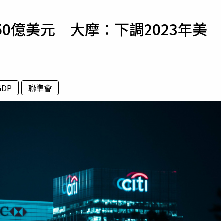
寵物
0億美元 大摩：下調2023年美
運勢
運動
梅酒
DP
聯準會