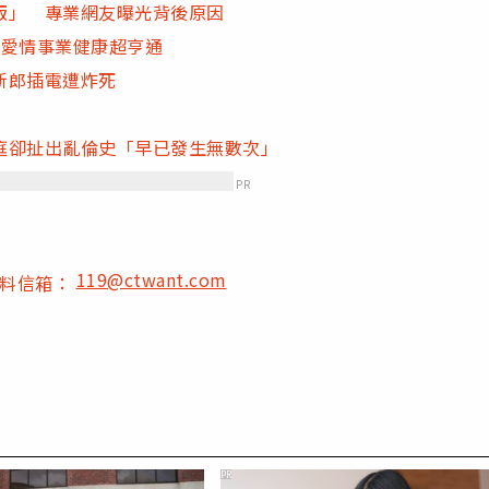
版」 專業網友曝光背後原因
肖愛情事業健康超亨通
新郎插電遭炸死
庭卻扯出亂倫史「早已發生無數次」
PR
119@ctwant.com
爆料信箱：
PR