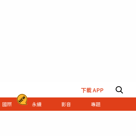
下載 APP
國際
永續
影音
專題