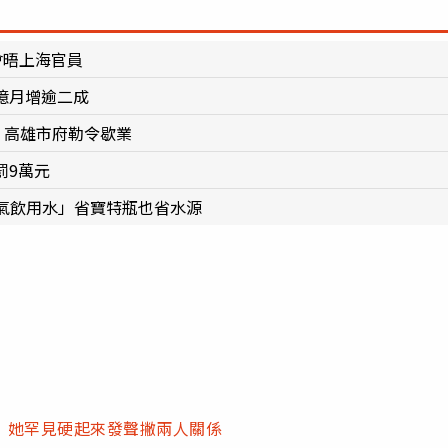
會晤上海官員
7億月增逾二成
 高雄市府勒令歇業
罰9萬元
氣飲用水」省寶特瓶也省水源
 她罕見硬起來發聲撇兩人關係