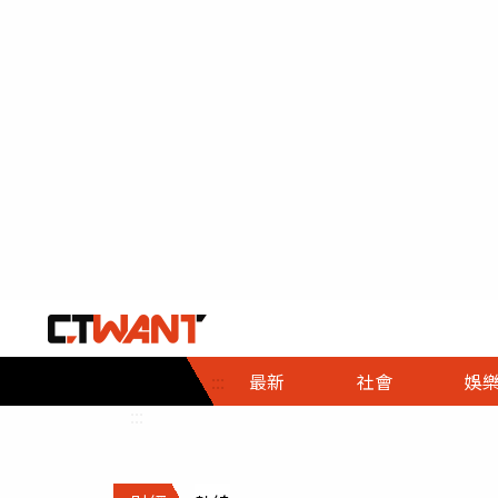
社會首頁
娛樂首頁
財經首頁
政
:::
最新
社會
娛
時事
即時
熱線
:::
直擊
大條
人物
調查
專題
３Ｃ