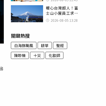
怒嗆：化妝有錯嗎
暖心台灣超人！富
士山小屋員工求助
「想活下去」 山
2026-08-05 13:28
友狂背物資上山：
台灣真的是寶島
關鍵熱搜
白海豚颱風
耕莘
聖經
陳聆薇
十災
化妝師
出
有