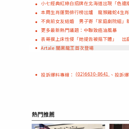
小七經典紅綠白招牌在北海道出現「色違
本周生肖運勢排行榜出爐 龍猴雞蛇4生
不爽前女友結婚 男子寄「家庭劇院組」
更多最新熱門議題：中聯致癌油風暴
表哥摸上床性侵「她提告被摳下體」 出
Artale 闇黑龍王首次登場
(02)6630-8641
投訴爆料專線：
、投訴
熱門推薦