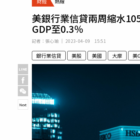
財經
熱線
人物
汽車
美銀行業信貸兩周縮水105
專欄
GDP至0.3％
房產新勢力
記者：
張心瑜
2023-04-09 15:51
銀行業信貸
美股
美國
大摩
美G
Next