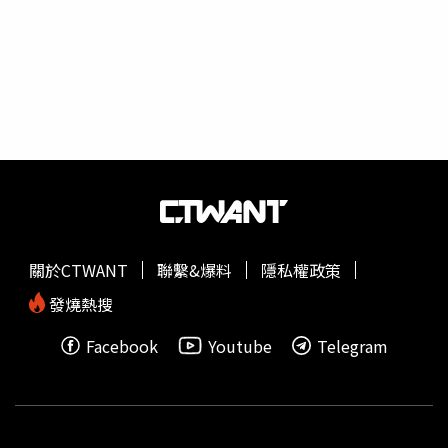
定期存款金額減少了2608億美元，25家大型特許銀行減少
了2360億美元，小型銀行的存款減少了581億美元。H.8表
格反映了美國所有商業銀行估計的每週總資產負債表，以衡
量信貸狀況。聯準會在本周的簡報中指出，在截至今年3月
22日的一週內，大型特許商業銀行向非銀行機構剝離了870
億美元資產，其中剝離貸款600億美元，這代表信貸的永久
性收緊。美國銀行家協會信貸狀況指數上周四（6日）跌至
疫情爆發以來的最低水平。摩根大通首席執行長Jamie
Dimon在一封年度信中表示，這些失敗在市場上引起了極大
的不安，隨著銀行和其他貸款機構變得更加保守，顯然將導
致一些金融狀況收緊。摩根士丹利首席經濟學家Ellen
關於CTWANT
聯繫&爆料
隱私權政策
Zentner此前也曾表示，如果聯準會決定在5月放棄加息，
這並不表示放棄對抗通膨，而是讓更明顯的信貸緊縮帶來的
發燒熱搜
下行壓力繼續發揮作用。但Zentner同樣也強調了信貸緊縮
Facebook
Youtube
Telegram
的危險性，雖然基準經濟展望已經包括未來幾個月貸款增長
的顯著放緩，但貸款標準的進一步收緊和銀行貸款的更大收
縮，使我們對2023全年實際GDP增長的預測下調了10個基
點，降至0.3%。