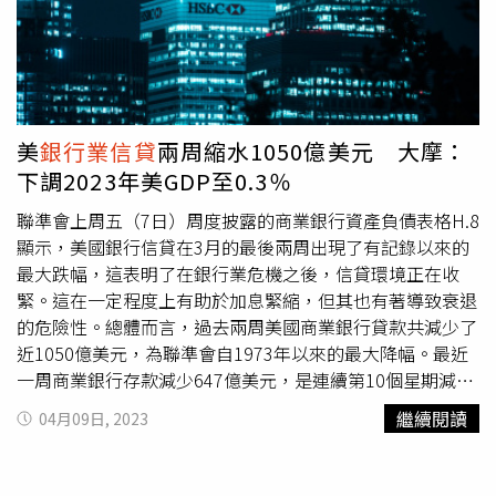
美
銀行業信貸
兩周縮水1050億美元 大摩：
下調2023年美GDP至0.3％
聯準會上周五（7日）周度披露的商業銀行資產負債表格H.8
顯示，美國銀行信貸在3月的最後兩周出現了有記錄以來的
最大跌幅，這表明了在銀行業危機之後，信貸環境正在收
緊。這在一定程度上有助於加息緊縮，但其也有著導致衰退
的危險性。總體而言，過去兩周美國商業銀行貸款共減少了
近1050億美元，為聯準會自1973年以來的最大降幅。最近
一周商業銀行存款減少647億美元，是連續第10個星期減
少。其中，按銀行規模計算，美國25家最大的特許銀行，經
繼續閱讀
04月09日, 2023
季節性調整後的貸款減少了235億美元，同期較小商業銀行
的貸款減少了736億美元。外國機構在美貸款減少75億美
元。同時，截至3月15日一周以來，商業銀行的不包括大額