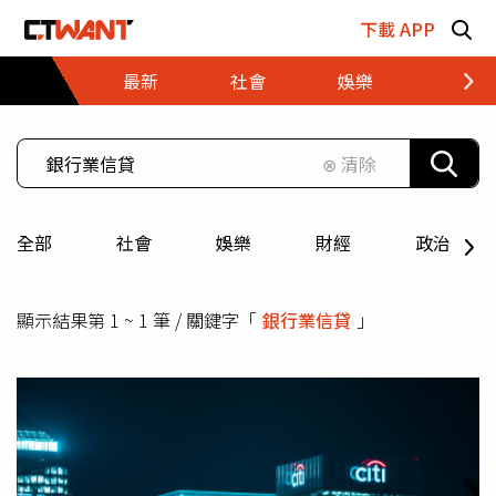
跳至主要內容區塊
下載 APP
最新
社會
娛樂
財經
⊗ 清除
全部
社會
娛樂
財經
政治
顯示結果第 1 ~ 1 筆 / 關鍵字「
銀行業信貸
」