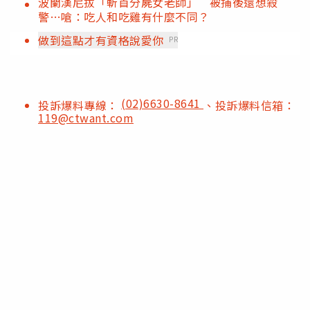
波蘭漢尼拔「斬首分屍女老師」 被捕後還想殺
警…嗆：吃人和吃雞有什麼不同？
做到這點才有資格說愛你
PR
(02)6630-8641
投訴爆料專線：
、投訴爆料信箱：
119@ctwant.com