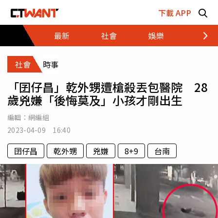
跳至主要內容區塊
下載 APP
最新
社會
娛樂
財經
社會
時事
「囝仔昌」乾外甥遭槍殺丟包醫院 28
歲兇嫌「後悔莫及」小孩才剛出生
編輯：
網編組
2023-04-09 16:40
囝仔昌
乾外甥
兇嫌
8+9
台南