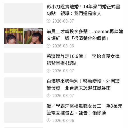
彭小刀證實離婚！14年豪門婚正式畫
句點 親曝：我們還是家人
2026-08-07
前員工才轉投李多慧！Joeman再談建
文爆紅 認「很清楚他的價值」
2026-08-06
慈濟遭詐走10.6億！ 李怡貞曝女律
師背景提4疑點
2026-08-07
白海豚來勢洶洶！移動變慢、外圍環
流發威 北台週末恐迎狂風暴雨
2026-08-07
獨／學霸牙醫槓離職女員工 為3萬元
筆電互控侵占、誣告！他慘勝
2026-08-06