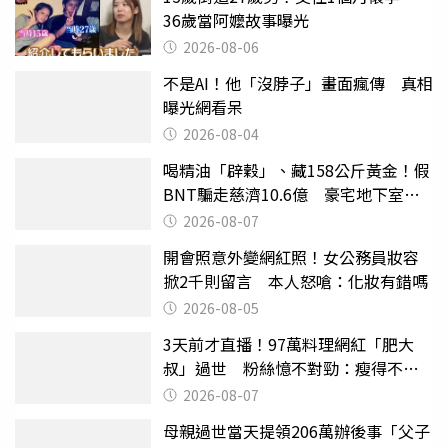
36歲當阿嬤故事曝光
2026-08-06
不是AI！他「沒脖子」畫面瘋傳 真相
曝光網看呆
2026-08-04
喝精油「辟穀」、藏158公斤黃金！假
BNT騙走慈濟10.6億 豪宅地下室竟
挖出乾鮑金庫
2026-08-07
開會照意外變網紅照！女公務員妝容
掀2千則留言 本人怒嗆：化妝有錯嗎
2026-08-05
3天前才直播！97萬料理網紅「肥大
叔」過世 粉絲憶不對勁：瘦得不合
理
2026-08-07
母親過世當天提領206萬辦後事「父子