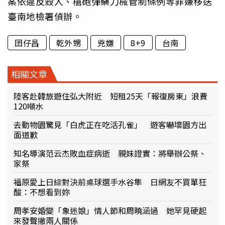
案依違反殺人、槍砲彈藥刀械管制條例等罪嫌移送
臺南地檢署偵辦。
囝仔昌
乾外甥
兇嫌
8+9
台南
相關文章
陸客赴韓旅遊住弘大附近 短租25天「報復房東」浪費
120噸水
去動物園驚見「白虎正在吃活孔雀」 遊客嚇壞園方出
面道歉
知名導演范云杰敗血症病逝 親妹證實：將舉辦公祭、
家祭
福原愛上日綜對決前桌球選手水谷隼 日網友不買單狂
酸：不想看到妳
周孝安婚變「象迷娘」情人節和周曉涵過 她罕見硬起
來發聲撇兩人關係