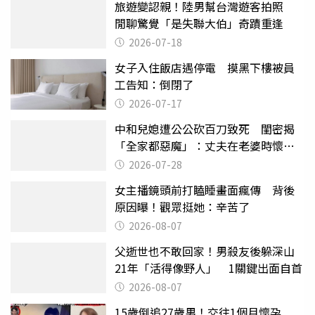
旅遊變認親！陸男幫台灣遊客拍照
閒聊驚覺「是失聯大伯」奇蹟重逢
2026-07-18
女子入住飯店遇停電 摸黑下樓被員
工告知：倒閉了
2026-07-17
中和兒媳遭公公砍百刀致死 閨密揭
「全家都惡魔」：丈夫在老婆時懷孕
摔東西
2026-07-28
女主播鏡頭前打瞌睡畫面瘋傳 背後
原因曝！觀眾挺她：辛苦了
2026-08-07
父逝世也不敢回家！男殺友後躲深山
21年「活得像野人」 1關鍵出面自首
2026-08-07
15歲倒追27歲男！交往1個月懷孕