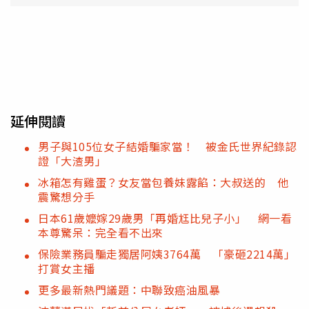
延伸閱讀
男子與105位女子結婚騙家當！ 被金氏世界紀錄認
證「大渣男」
冰箱怎有雞蛋？女友當包養妹露餡：大叔送的 他
震驚想分手
日本61歲嬤嫁29歲男「再婚尪比兒子小」 網一看
本尊驚呆：完全看不出來
保險業務員騙走獨居阿姨3764萬 「豪砸2214萬」
打賞女主播
更多最新熱門議題：中聯致癌油風暴