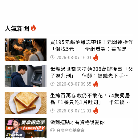
人氣新聞
買195元鹹酥雞忘帶錢！老闆神操作
「倒找5元」 全網看哭：這就是台
灣
2026-08-07 16:01
母親過世當天提領206萬辦後事「父
子遭判刑」 律師：搶錢先下手是
罪
2026-08-07 09:55
坐擁百萬存款仍不敢花！74歲獨居
翁「1餐只吃1片吐司」 半年後暴
瘦嚇壞女兒
2026-08-07 12:01
做到這點才有資格說愛你
台灣癌症基金會