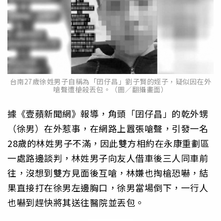
台南27歲徐姓男子自稱為「囝仔昌」劉子賢的姪子，疑似因在外
嗆聲遭槍殺丟包。（圖／翻攝畫面）
據《壹蘋新聞網》報導，角頭「囝仔昌」的乾外甥
（徐男）在外惹事，在網路上囂張嗆聲，引發一名
28歲的林姓男子不滿，因此雙方相約在永康重劃區
一處路邊談判，林姓男子向友人借車後三人同車前
往，沒想到雙方見面後互嗆，林嫌也掏槍恐嚇，結
果直接打在徐男左邊胸口，徐男當場倒下，一行人
也嚇到趕快將其送往醫院並丟包。