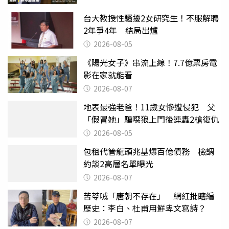
台大教授性騷擾2女研究生！不服解聘
2年爭4年 結局出爐
2026-08-05
《陽光女子》串流上線！7.7億票房電
影在家就能看
2026-08-07
地表最強老爸！11歲女慘遭侵犯 父
「假冒她」騙噁狼上門後連轟2槍復仇
2026-08-05
包租代管龍頭兆基爆百億債務 檢調
約談2高層名單曝光
2026-08-07
苦苓喊「唐朝不存在」 網紅批瞎編
歷史：李白、杜甫用鮮卑文寫詩？
2026-08-07