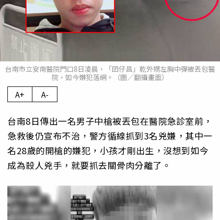
台南市立安南醫院門口8日凌晨，「囝仔昌」乾外甥左胸中彈被丟包醫
院，如今嫌犯落網。（圖／翻攝畫面）
A+
A-
台南8日傳出一名男子中槍被丟包在醫院急診室前，
急救後仍宣布不治，警方循線抓到3名兇嫌，其中一
名28歲的開槍的嫌犯，小孩才剛出生，沒想到如今
成為殺人兇手，就要抓去關骨肉分離了。