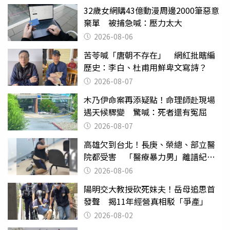
32歲女網購43億動漫周邊2000筆惡意
棄單 被捕急喊：壓力太大
2026-08-06
苦苓喊「唐朝不存在」 網紅批瞎編
歷史：李白、杜甫用鮮卑文寫詩？
2026-08-07
木乃伊命案再添疑點！命理師赴現場
遇天候驟變 驚喊：死者還有冤屈
2026-08-07
高雄欠到台北！長庚、榮總、部立醫
院都受害 「醫療暴力男」離譜紀錄
曝光
2026-08-06
陽明交大教授砍死妹夫！岳母追思首
發聲 揭11年經營真相駁「爭產」
2026-08-02