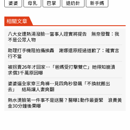
婆婆
母乳
巴掌
退奶針
新手媽
相關文章
八大女遭熱湯潑臉…當事人證實將提告 無奈發聲：我
不是公眾人物
助理打手機阻拍攝挨轟 謝娜還原經過道歉了：確實言
行不當
被拐賣26年才回家…「爸媽受打擊雙亡」她得知崩潰
求償3千萬原因曝
婆婆逼全家穿三角褲…見四角秒發飆「不換就搬出
去」 結局讓人妻爽翻
熱水燙臉第一件事不是送醫？醫曝1動作最要緊 浪費黃
金30分鐘後果曝