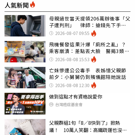
人氣新聞
母親過世當天提領206萬辦後事「父
子遭判刑」 律師：搶錢先下手是
罪
2026-08-07 09:55
飛機餐發這果汁爆「廁所之亂」？
乘客崩潰：差點丟大臉 醫揭3類人
別亂喝
2026-08-08 15:53
亡妹慘遭公公毒手 表姊憶父親節
前夕：小舅舅仍到殯儀館陪她說話
2026-08-08 12:30
做到這點才有資格說愛你
台灣癌症基金會
父親群組1句「8／8快到了」掀熱
議！ 10萬人笑翻：高鐵疏運也沒列