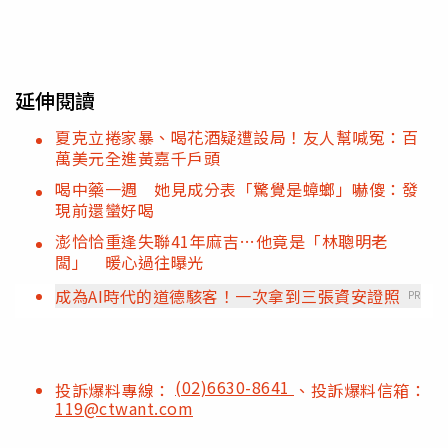
延伸閱讀
夏克立捲家暴、喝花酒疑遭設局！友人幫喊冤：百
萬美元全進黃嘉千戶頭
喝中藥一週 她見成分表「驚覺是蟑螂」嚇傻：發
現前還蠻好喝
澎恰恰重逢失聯41年麻吉…他竟是「林聰明老
闆」 暖心過往曝光
成為AI時代的道德駭客！一次拿到三張資安證照
PR
(02)6630-8641
投訴爆料專線：
、投訴爆料信箱：
119@ctwant.com