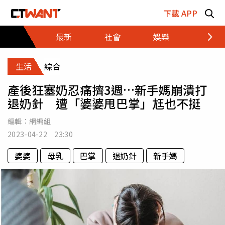
跳至主要內容區塊
下載 APP
最新
社會
娛樂
財經
生活
綜合
產後狂塞奶忍痛擠3週…新手媽崩潰打
退奶針 遭「婆婆甩巴掌」尪也不挺
編輯：
網編組
2023-04-22 23:30
婆婆
母乳
巴掌
退奶針
新手媽