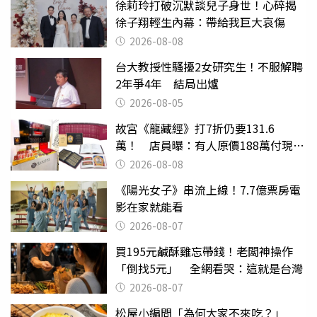
徐莉玲打破沉默談兒子身世！心碎揭
徐子翔輕生內幕：帶給我巨大哀傷
2026-08-08
台大教授性騷擾2女研究生！不服解聘
2年爭4年 結局出爐
2026-08-05
故宮《龍藏經》打7折仍要131.6
萬！ 店員曝：有人原價188萬付現購
買
2026-08-08
《陽光女子》串流上線！7.7億票房電
影在家就能看
2026-08-07
買195元鹹酥雞忘帶錢！老闆神操作
「倒找5元」 全網看哭：這就是台灣
2026-08-07
松屋小編問「為何大家不來吃？」