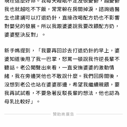
現在這麼好命。我每天睡眠不足及很憂鬱，越憂鬱
我也就越吃不下飯，常常躲在房間掉淚，諮詢過醫
生也建議可以打退奶針，直接改喝配方奶也不影響
對嬰兒的發展。所以我跟婆婆說我要改餵配方奶，
婆婆堅決反對」。
新手媽提到，「我要再回診去打退奶針的早上，婆
婆知道後甩了我一巴掌，怒罵一頓說我忤逆長輩不
聽話。老公聞聲出來看，一直安撫婆婆的激動情
緒，我在旁邊哭他也不敢說什麼。我們回房間後，
沒想到老公也站在婆婆那邊，希望我繼續親餵，要
我再試試看，不要急著反駁長輩的想法，他也認為
母乳比較好」。