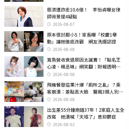
慈濟遭詐走10.6億！ 李怡貞曝女律
師背景提4疑點
2026-08-07
原本很討厭小S！家長曝「校慶1舉
動」讓她徹底改觀 網友洗版認證
2026-08-08
寬魚營收衰退原因太誠實！「點名王
心凌、楊丞琳」網笑翻：財報透明度
滿分
2026-08-08
飛機餐發這果汁爆「廁所之亂」？乘
客崩潰：差點丟大臉 醫揭3類人別亂
喝
2026-08-08
出生差55分鐘抱錯37年！2家庭人生全
改寫 她潰喊「天塌了」患抑鬱症
2026-08-02