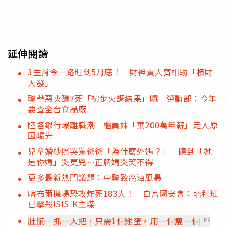
延伸閱讀
3生肖今一路旺到5月底！ 財神貴人齊相助「橫財
大發」
聯華惡火釀7死「初步火調結果」曝 勞動部：今年
要查全台食品廠
陸各銀行爆離職潮 櫃員妹「棄200萬年薪」走人原
因曝光
兒拿婚紗照哭罵爸爸「為什麼外遇？」 聽到「她
是你媽」哭更兇…正牌媽哭笑不得
更多最新熱門議題：中聯致癌油風暴
喀布爾機場恐攻炸死183人！ 白宮國安會：塔利班
已擊殺ISIS-K主謀
肚腩一抓一大把，只需1個雞蛋，用一個瘦一個
PR