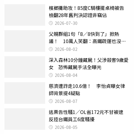
檳榔攤助攻！85度C騎樓擺桌椅被告
檢翻28年舊判決認證非竊佔
2026-07-30
父親群組1句「8／8快到了」掀熱
議！ 10萬人笑翻：高鐵疏運也沒列
父親節
2026-08-02
深入森林10分鐘藏屍！父涉殺害9歲愛
女 恐怖藏屍手法全曝光
2026-08-04
慈濟遭詐走10.6億！ 李怡貞曝女律
師背景提4疑點
2026-08-07
逃票告性騷1／OL省172元不甘被逮
反控台鐵員工6度騷擾
2026-08-05