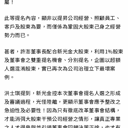
屬！
此等提名內容，顯非以提昇公司經營、照顧員工、
客戶及股東為要，而僅係為鞏固大股東己身之經營
勢力而已。
甚者，許澎董事長配合新光金大股東，利用1%股東
及董事會之雙重提名機會、分別提名，企圖以超額
人選混淆股東，實已再次為公司治理立下最壞案
例。
洪士琪提到，新光金控本次董事會提名人選之形成
及審議過程，光怪陸離，更顯示董事會應予整改之
急迫性及必要性！因為只有徹底改革董事會結構，
才能消弭大股東干預公司經營之情形，讓真正專業
之人才得參與並引領董事會回歸決策正途，也才有