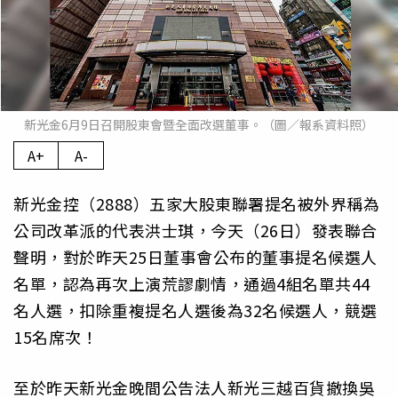
新光金6月9日召開股東會暨全面改選董事。（圖／報系資料照）
A+
A-
新光金控（2888）五家大股東聯署提名被外界稱為
公司改革派的代表洪士琪，今天（26日）發表聯合
聲明，對於昨天25日董事會公布的董事提名候選人
名單，認為再次上演荒謬劇情，通過4組名單共44
名人選，扣除重複提名人選後為32名候選人，競選
15名席次！
至於昨天新光金晚間公告法人新光三越百貨撤換吳