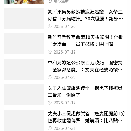
哈根達斯
獨／東吳男教授被瘋狂迷戀 女學生
寄信「分屍吃掉」30次騷擾！認罪免
關
2026-07-30
新竹音樂教室命案10天後復課！他批
「太冷血」 員工怒駁：閉上嘴
2026-07-17
中和兒媳遭公公砍百刀致死 閨密揭
「全家都惡魔」：丈夫在老婆時懷孕
摔東西
2026-07-28
女子入住飯店遇停電 摸黑下樓被員
工告知：倒閉了
2026-07-17
丈夫小三假證做試管！癌妻開庭前1分
鐘再收離婚傳票 她崩潰：比八點檔
還扯
2026-07-31