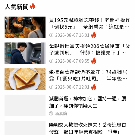
人氣新聞
買195元鹹酥雞忘帶錢！老闆神操作
「倒找5元」 全網看哭：這就是台
灣
2026-08-07 16:01
母親過世當天提領206萬辦後事「父
子遭判刑」 律師：搶錢先下手是
罪
2026-08-07 09:55
坐擁百萬存款仍不敢花！74歲獨居
翁「1餐只吃1片吐司」 半年後暴
瘦嚇壞女兒
2026-08-07 12:01
減肥首選，檸檬加它，堅持一週，腰
細了，瘦到你懷疑人生
新素簡
陽明交大教授砍死妹夫！岳母追思首
發聲 揭11年經營真相駁「爭產」