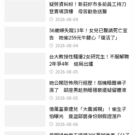
疑勞資糾紛！新莊好市多前員工持刀
登賣場頂樓 母苦勸急送醫
2026-08-04
56歲婦失蹤13年！女兒已聲請死亡宣
告 她偷259元牛腱心「復活了」
2026-08-04
台大教授性騷擾2女研究生！不服解聘
2年爭4年 結局出爐
2026-08-05
她公開恐怖飛行經歷！搭機睡醒褲子
濕了 鄰座男趁熟睡猥褻還疑留體液
2026-08-05
億萬富豪遭兒「大義滅親」！偷生子
怕曝光 竟盜鄰居身份辦假證落戶
2026-08-06
母親過世當天提領206萬辦後事「父子