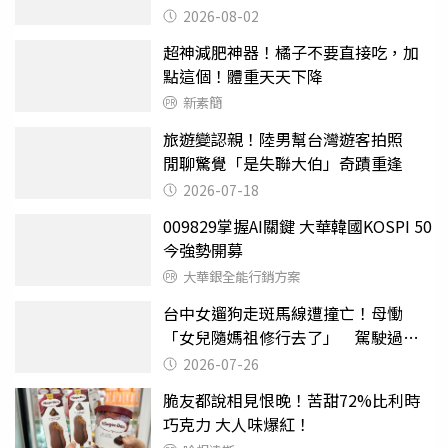
2026-08-02
超神減肥神器！橘子不要直接吃，加
點這個！體重天天下降
新素簡
旅遊變認親！陸男幫台灣遊客拍照
閒聊驚覺「是失聯大伯」奇蹟重逢
2026-07-18
009829掌握AI關鍵 大華韓國KOSPI 50
今強勢開募
大華銀全能行銷方案
台中女遛狗走斑馬線遭撞亡！母慟
「女兒隨媽祖修行去了」 駕駛過失
致死判9月
2026-07-26
脆友都說相見恨晚！苦甜72%比利時
巧克力 大人味爆紅！