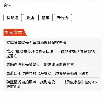
會。
吳昕達
撤換
董事
新光金
相關文章
家庭背景曝光！葉靜涵靠爸洞察先機
埃及7歲女童參拜清真寺口渴 一碰飲水機「觸電倒地」
送醫亡
柴聯自強號光榮退役 鐵道迷搶搭末班車
草爺出手協助救熱湯潑臉女 親曝醫美修復時間表
陳亞蘭秀自拍照喊：找到老公！ 《勇氣家族》戀小15
歲莊凱勛