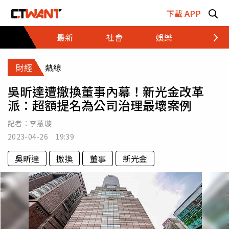
跳至主要內容區塊
下載 APP
最新
社會
娛樂
財經
財經
熱線
吳昕達遭撤換董事內幕！新光金改革
派：超額提名為公司治理最壞案例
記者：
李蕙璇
2023-04-26 19:39
吳昕達
撤換
董事
新光金