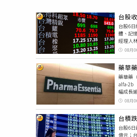
人物
汽車
台股收
專欄
台股6日
房產新勢力
體、記憶
經理人
動AI
08月0
供應鏈
壓力有
藥華藥
主要受
藥華藥（
荷姆茲
alfa
業獲利
幅成長逾
Rop
08月0
市場滲透
證申請。
台積跌
週在芝
台股6日最
日本厚生
億元；台積
藥證。至