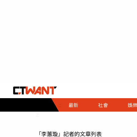
社會首頁
娛樂首頁
財經首頁
政
:::
最新
社會
娛
時事
即時
熱線
:::
直擊
大條
人物
「李蕙璇」記者的文章列表
調查
專題
３Ｃ