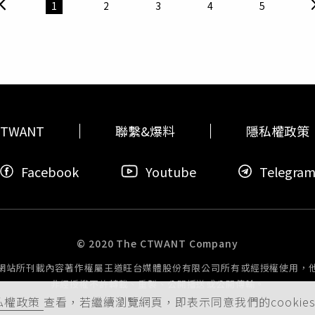
體而言，AI供應鏈長短料問題將在下半年更為顯著，台廠可望同步
1
2
3
4
5
板、Wafer、以及被動元件，多項材料短缺預計將延續至2026年
訊等族群，AI應用以及提高生產力族群亦看好。
TWANT
聯繫&爆料
隱私權政策
Facebook
Youtube
Telegra
© 2020 The CTWANT Company
網站所刊載內容著作權屬王道旺台媒體股份有限公司所有或經授權使用，
非經授權不許轉載、重製、公開播送或公開傳輸。
私權政策
查看，若繼續瀏覽網頁，即表示同意我們的cookie