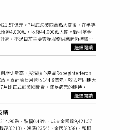
達9,421.57億元。7月底跌破四萬點大關後，在半導
4,000點，收復44,000點大關。野村基金
所升高，不過目前主要雲端服務供應商仍持續推
近期科技股經歷修正後，市場資金已有回流AI
繼續閱讀
場關注。隨著企業財報表現普遍優於預期、通膨
仍可持續觀察。野村投信指出，美股近日反彈，
美國與伊朗最快可望於近日達成協議，重新開放
歷史新高，展現核心產品Ropeginterferon
，第2季企業財報表現普遍優於市場預期，企
速釋放。累計前七月營收144.8億元，較去年同期大
動科技股及主要指數同步反彈。
後，7月即正式於美國開賣，滿足病患的期待。
人採用，並提升患者持續治療意願，進一步擴大
繼續閱讀
Ropeg用於原發性血小板過多症（ET）之藥
年8月30日。公司已積極進行商業化布局，並將於下
吸睛
eg在美國市場的患者覆蓋率。日本市場方面，
214.90點、跌幅0.48%，成交金額達9,421.57
有ET病患，Ropeg有望提前於8月中獲日本ET
茂(6213)、鴻準(2354)、金居(8358)、和桐
球約50個國家建立真性紅血球增多症（PV）完