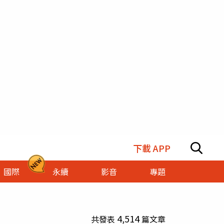
下載 APP
國際
永續
影音
專題
4,514
共發表
篇文章