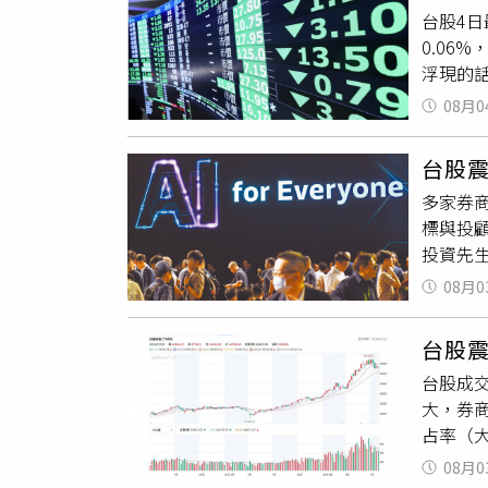
台股4日最
系統或僅
0.06
功能改
浮現的
性。
雖仍可能
08月0
日漲點
高。野
台股震
期修正
多家券
或庫存失
標與投顧
投資先
特色。元
08月0
說，為台
個股分
台股
直覺地呈
台股成交
股策略
大，券
多空訊
占率（
模組則
整體市
用AI供
08月0
占率穩