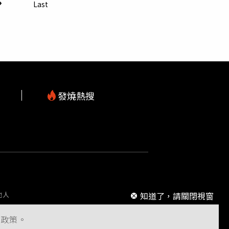
受惠；關鍵材料包括玻纖布、CCL、記憶體、
Last
底甚至2027年；看好半導體先進製程、半導體設
發燒熱搜
m
知道了，請關閉視窗
他人
s政策。