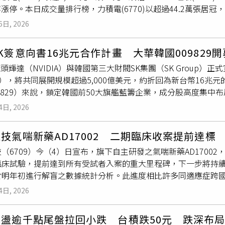
4)等漲停。本日成交量排行榜，力積電(6770)以超過44.2萬張居冠，
通路與治療基礎，ET適應症陸續於全球主要市場獲准後，即可快
1)收在50.00元、漲2.20元、漲幅4.60%。華邦電(2344)收在171
6日, 2026
F部分，元大台灣50反1(00632R)成交量超過19.3萬張，股價收在1
0403A) 收在9.91元、漲0.10元、漲幅1.02%。主動統一台股增長(0
K簽意向書16兆元合作計畫 大華韓國009829開
%。統計近四日日均量3萬張以上、同期間漲幅表現的價量齊揚台股
龍頭輝達（NVIDIA）與韓國第三大財閥SK集團（SK Group
檔漲幅逾20%漲贏大盤兩倍，而主動群益科技創新（00992A）更
I），將共同展開規模超過5,000億美元，約折回為新台幣16兆元
09829）來說，鎖定韓國前50大旗艦藍籌企業，成分股高度集中
I算力盟約正式締結、數千億美元長約護航獲利基本面，009829
4日, 2026
止。大華銀投信指數量化投資部門主管郭修誠指出，從本次NVID
逐已正式從過往單純的「購買 GPU 晶片」模式，全面演進為整合加速
技氣喘新藥AD17002 二期臨床收案提前達標
Factory）的「整體基礎建設生態系競爭」。SK海力士作為高頻寬
（6709）今（4）日宣布，旗下自主研發之氣喘新藥AD170
IDIA 最先進的 Vera Rubin 算力架構之中，這意味著韓國
臨床試驗，提前達到所有受試者入案的重大里程碑，下一步將持
I 大腦不可或缺的「記憶庫與核心組件」。郭修誠分析，SK Teleco
於明年初進行解盲之數據統計分析。此進度相比許多同適應症跨
具指標性的超級算力中心，展現出 SK 集團從上游先進記憶體研發
高的規劃統籌效率與來自試驗醫院、醫師的高度支持與動員。本
K Telecom）的完整一條龍布局。
4日, 2026
治療藥物的缺乏，以致許多氣喘患者在接受長期治療後常面臨療
藥物及療法的高度期待，更印證了AD17002切合目前未被滿
震盪逾千點尾盤拉回小跌 台積跌50元 跌深布
002是一項突破性的重組蛋白藥物，主要透過鼻噴劑進行局部給