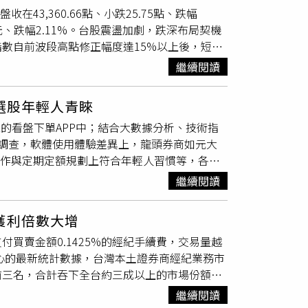
盤收在43,360.66點、小跌25.75點、跌幅
緩和過度的區域過敏發炎反應。其臨床訴求包含肺
跌50元、跌幅2.11%。台股震盪加劇，跌深布局契機
，該藥物更具備高安全性，無明顯副作用及抗藥
數自前波段高點修正幅度達15%以上後，短線
歷史最大單日跌點」， 31日寫下「歷史最大單
繼續閱讀
、地緣政治等因素交互影響，使市場波動明顯升
相關企業資本支出與獲利展望仍具支撐，市場近
選股年輕人青睞
風險偏好下降，而非科技產業全面出現供給過剩
的看盤下單APP中；結合大數據分析、技術指
，而非2022年的景氣循環空頭。
NT調查，軟體使用體驗差異上，龍頭券商如元大
操作與定期定額規劃上符合年輕人習慣等，各有
e maps） 以元大證券「投資先生」App
繼續閱讀
上運用大數據運算，結合元大投顧的專業團隊，將
長選股等，並透過圖形化的智能標籤、圓餅圖等
獲利倍數大增
AI 智能選股」與「大數據雷達」；主打多因子選
買賣金額0.1425%的經紀手續費，交易量越
經營基本面的營收創高、高殖利率等以及技術面
心的最新統計數據，台灣本土證券商經紀業務市
的挑選。 國泰證券App內建「智能選股」功能
前三名，合計吞下全台約三成以上的市場份額，
股，像是模仿巴菲特、彼得林區等大師邏輯，運
已是全民運動。（圖／方萬民攝） 元大證券市
幫投資人挑股票。 凱基證券App內建「AI助
繼續閱讀
融商品完整性皆為全台第一。凱基證券近年海外