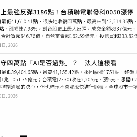
，為業界首創結合「AI 量化模型」與「專業研究報告」的雙腦智能
與高頻交易成長動能強勁，是唯一能與元大分庭抗禮的強大民營券
，系統會自動解讀最新的法說會重點、營收變化，並針對波段操作
上最強反彈3186點！台積聯電聯發科0050漲停
年EPS與獲利能力在業界時常名列前茅。永豐金證券「豐存股」
p提供「智慧選股」與「診股機器人」；在選股上利用量化大數據
最低41,610.41點，很快地收復四萬點，最高來到43,214.36點，
市占率。 國泰證券近年主打「數位低手續費」策略打破市場生態
投資人可以設定個人化的機器人觸發條件（例如：KD 黃金交叉
.45點、漲幅達7.98%，創台股史上最大反彈，成交金額8337億元。
益金鼎證券權證發行與衍生性金融商品實力雄厚。 統一證券雖非
推播通知。 兆豐證券App線上內建「選股大師」智能系統，提
合計買超846.76億，自營商賣超162.59億元，投信買超333.
市場市占率表現突出。華南永昌證券為老牌官股金控券商，擁有
選股策略，協助投資人自動挑選風險較小的底部翻身股、低價策略
聯發科（2454）漲停，收在3,555元、漲320元；元大台灣50（00
券同屬官股龍頭陣營，客戶群多為高資產族群，在融資利息與債券
非常便利，但在實際應用上需特別注意一些限制，譬如說過去績
1日, 2026
3）漲停，收在121元、漲11元。本日成交量前30名排行榜，E
穩定度、資金銀彈及營業據點較有保障，但對一般投資人而言，
據（Backtesting）」進行回測最佳化；當市場發生黑天鵝
00981A）、主動復華未來50（00991A）、主動統一升級50（0
子下單手續費折讓如6折或5折；反之，有些券商會祭出2.8折
靈。 有些係依據「季報」或「月營收」來篩選，當機器人選出來
守四萬點「AI是否過熱」？ 法人這樣看
OP50（009816）等。還有群益臺灣加權正2（00685L），
台股大熱，詐騙集團經常假冒各大券商的名義，在LINE或網路
最低39,404.65點，最高41,155.42點，來回震盪1751點，終盤收
，在大盤經歷連續3天大跌修正後，反而讓投資人有逢低布局的契
，提醒民眾留意勿隨意下載來路不明的程式，審慎確認使用券商官
1兆1,051.35億元；台積電(2330)收在2,205元、漲5元、漲
個股為台積電（2330）、主動野村臺灣優選（00980A）、華南金
申控制通膨的決心，但也暗示不會那麼快進行縮表，全球股市一
1）。群益投信台股ETF研究團隊表示，台股下半年看法樂觀，不過
出現修正，因美國、台灣與韓國投資人的槓桿使用率先前皆創下
為每日重新平衡，當市場下跌時，資產縮水的幅度也會被加倍放
0日, 2026
，效應也外溢至台股、日股等亞太市場，投資氣氛轉趨謹慎，「A
資風險。群益ETF經理人洪祥益表示，台股基本面沒有變差，近
理蘇皓毅表示，股價波動放大多半反映市場對高估值的重新定價，
弱訊號。在科技產業成長趨勢未變以及內需穩健下，中長線還是
AI產業正走向「K型分化」的獲利兌現階段。展望後市，AI供
略，長線投資上建議以部份資金，定期投入，不建議一次all i
ETF經理人陳朝政則強調，即使AI前景出現挑戰，但是在目前
策略是在指數回測季線、半年線附近支撐時，尋找籌碼進一步沉
算力硬體的供應者，產業位階其實較不受影響；AI帶動科技業訂