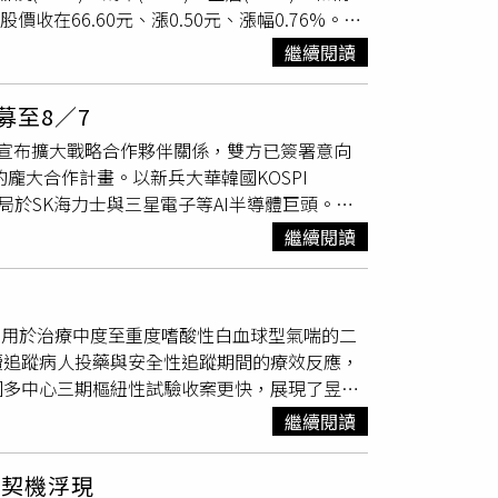
股價收在66.60元、漲0.50元、漲幅0.76%。群
速導入既有市場。
.00元、漲2.00元、漲幅1.18%，成交量逾18.3萬
繼續閱讀
0.33元、漲0.03元、漲幅0.29%。主動統一升
0981A)收在28.84元、漲0.38元、漲幅
募至8／7
ETF，以8檔主動式與2檔台股正二佔據前十名，
）正式宣布擴大戰略合作夥伴關係，雙方已簽署意向
是以上漲22.77%表現最亮眼。
的龐大合作計畫。以新兵大華韓國KOSPI
布局於SK海力士與三星電子等AI半導體巨頭。隨
發行價格10元親民價，募集期即日起至8月7日
繼續閱讀
IA與SK集團的合作規模來看，全球科技巨頭的
運算、系統、軟體、HBM 記憶體與 AI 工廠
記憶體的絕佳供應商，其 HBM4 晶片被直接整合
02，用於治療中度至重度嗜酸性白血球型氣喘的二
半導體產業已不再只是傳統的代工或記憶體製造商，而是
續追蹤病人投藥與安全性追蹤期間的療效反應，
m 建置高達 2GW 規模的 AI 工廠，更是全球亞
國多中心三期樞紐性試驗收案更快，展現了昱厚
製造（SK海力士），到下游巨型 AI 雲端基礎
次臨床試驗招募參與情況踴躍，歸因於固有中重
繼續閱讀
效降低的困境；同時也顯示出患者及市場對於新
足的醫療需求。針對新藥的獨特優勢，昱厚表示
局契機浮現
藥。在作用機制上，不同於傳統藥物直接癱瘓免疫