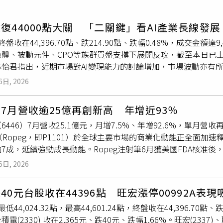
寵物
復44000點大關 「二關鍵」看AI產業長線發展
運勢
終盤收在44,396.70點、跌214.90點、跌幅0.48%，成交金額
運動
體、被動元件、CPO等族群買盤支撐下展開反攻，截至本日已上漲逾
梅酒
林怡君指出，近期市場對AI變現能力的討論增加，市場波動亦有
基礎建設投資，相關資本支出規劃並未出現明顯改變。林怡君指出，
6日, 2026
相關族群的跡象，半導體、軟體及雲端基礎建設等領域皆受到市
所緩和，加上全球科技投資趨勢持續發展，AI相關產業後續表現
7月營收逾25億再創新高 年增近93％
惠於市場對美伊談判進展轉趨樂觀，美國財政部長貝森特表示，
6446）7月營收25.1億元，月增7.5%、年增92.6%，單月營收再創
海峽，帶動油價回落、美債殖利率下滑，市場風險情緒改善。此外
-2b（Ropeg，即P1101）於全球主要市場的商業化動能正全面加
展現韌性，市場焦點也逐漸由地緣政治風險轉向企業基本面，帶
7成，延續強勁成長動能。Ropeg注射筆6月獲美國FDA核准
eg注射筆可提升病患用藥便利性與治療體驗，預期將吸引更多新病
6日, 2026
率並挹注產品成長動能。新適應症方面，藥華藥已在全球多國完成
其中，美國FDA審查完成目標日期（PDUFA Date）為2026
40元台股收在44396點 旺宏漲停00992A表現
加哥舉辦行銷大會，確保藥證核准後即可快速上市，全面提升Rop
低44,024.32點，最高44,601.24點，終盤收在44,396.70點、跌
勞動省藥事審議專家會議已於7月通過擴大Ropeg適應症至治療所
電(2330) 收在2,365元、跌40元、跌幅1.66%。旺宏(2337)、聯
於中國及韓國審查程序，亦同步順利推進中。Ropeg目前已於全