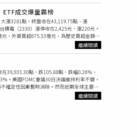
服務；選股提供全台近2,000 檔個股的AI分
商。 富邦證券自從合併日盛證券後規模大幅擴
或長線布局提供即時的智能策略建議。 富邦證
 ETF成交爆量霸榜
等數位定期定額平台在年輕散戶與小資族群中擁
對個股進行全方位體檢，並提供「多空訊號雷
大漲3281點，終盤收在43,119.75點、漲
，複委託及台股開戶數成長率居市占前五大之
、投信連續買超），當股票符合條件時，機器人
台積電（2330）漲停收在2,425元、漲220元。
金控的獨立綜合券商，其自營部操作、新股承銷
供包含基本面、技術面、籌碼面的全自動智能財報
82億元，外資買超675.53億元，為歷史買超金額第
極為廣泛的銀行兼營據點與穩健的經紀客戶群。
股與存股標的。 不過，專家也提醒，雖然AI智
50）漲停，收在102.85元、漲9.35元；聯電
承銷上表現穩健。 雖然「市占率大」代表該券
效不代表未來，機器人選股的演算法大多是基於
繼續閱讀
TF占多數，包括外資買超前五名個股為主動統一台
選擇券商還需要注意以下盲點，有些券商給一般
事件非理性崩盤或產業結構劇烈改變時，歷史模型往
0403A）、主動群益科技創新（00992A）、凱
甚至更低的破盤價來搶客。
時，股價可能已經提前反映並漲了一大段；此
由於1拆分為24分割，成為市場上最便宜的台股正二
平台上推廣「AI智能帶單選股機器人」或保證獲
在39,933.30點、跌105.88點、跌幅0.26%、
機，也成為台股大跌之際的成交人氣王。。投信買
方App較宜。
幅0.23%。美國FOMC會議30日決議維持利率不變，
（2280）、鴻海（2317）、富邦金
項不確定性因素暫時消除。然而近期全球主要股
投資也一定要有風險意識，台股正2 ETF 的運
新高，韓國更因監管環境收緊，觸發槓桿部位去
大，投資人須考量自身理財目標與投資屬性，控
繼續閱讀
I是否過熱」的討論再度浮上檯面。中租基金平
期盤勢震盪加劇，應被視為「健康的回檔」而非
而非AI產業趨勢本身反轉；短線波動的根源之
持續看好。整體而言，台股正二可以分長線與短
需缺口與算力基礎建設的中長期發展邏輯並未改
n的方式；而短線上的投資人應避免盲目追價，較
全球算力仍明顯不足下，只要AI基建需求仍在，台
澱後的逢低佈局機會，分批佈局下半年主升段行
單仍供不應求，長多趨勢不變，大盤後市可不看