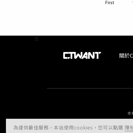
淡。整
First
ABF載
備、通
:::
關於C
本
為提供最佳服務，本站使用cookies，您可以點選
隱