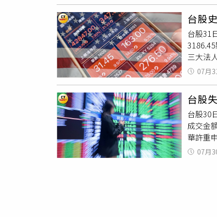
理」功能
複委託
析預測
台股史
張，全
券Ap
台股31日
有極高
達」，
3186
冠。群
會即時
三大法人
及權證
分析與
10大。
兆豐證
能選股
07月3
（230
商系統
「歷史數
股增長（
散戶的電
往會失
台股失
基台灣T
外，近年
台股30日
ETF
利軟體
成交金額
超前五名
華許重
（288
市同步
作機制
07月3
化賣壓
制好投
台總經
需求轉
一，在於
線操作策
變。群益
合適的
灣作為
情。