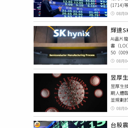
(171
整商業
創(348
08月0
張。ET
級50(0
輝達S
1.34
AI晶片
其中有6
書（LO
50（0
著美韓A
08月0
（五）截
AI 競
昱厚生
（AI 
昱厚生技
進 NV
期人體
全球 A
並規劃
太地區極
團隊極
建設（S
08月0
度氣喘
機轉氣喘
台股
AD17