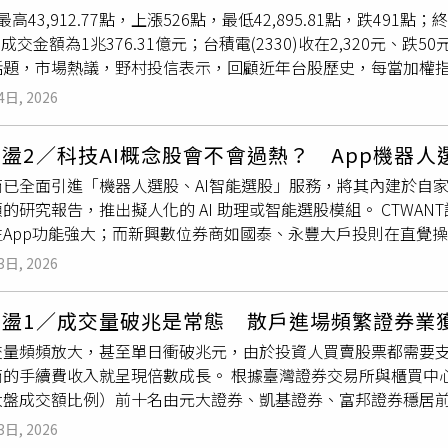
高43,912.77點，上漲526點，最低42,895.81點，跌491點；終
作氣道擴張等症狀治療，AD17002是運用積極的免疫調節來
%，成交金額為1兆376.31億元；台積電(2330)收在2,320元、
善、降低類固醇的使用，避免惡化及延長進入氣喘重症期。此外
話題，市場熱議，野村投信表示，回顧近年台股歷史，每當加權指
持續震盪，但中長期往往逐步回歸基本面。台股7月17日創下「
4日, 2026
」，顯示市場情緒快速轉換，也反映AI族群評價修正、資金輪動
村投信策略暨行銷處主管張繼文分析，美國經濟仍維持擴張，AI
盪2／科技AI概念股會不會過熱？ App機器人
較多反映AI類股漲幅已大後的估值修正、資金重新配置及投資人
商已全面引進「機器人選股、AI智能選股」服務，將其內建於自家
衡。因此，本波市場波動與2025年的事件型修正有較多相似之處
的研究報告，推出擬人化的 AI 助理或智能選股模組。 CTWA
生App功能強大；而新興數位券商如國泰、永豐大戶投則在直覺
大證券市占率排第一，為元大金控獲利主要引擎。（圖／翻攝googl
3日, 2026
灣證券業最早主打 AI 人工智慧選股的龍頭App；在選股特色
類並篩選出「五大類精選股」，包括牛棚控球股、價值選股、成
震盪1／成交量破兆是常態 散戶進場頻繁證券業
現給投資人。 永豐金證券「大戶投」App 、「豐存股」搭載「
量頻頻放大，甚至單日衝破兆元，由於投資人買賣股票都需要支付
，機器人會根據法人籌碼面，包括外資、投信等買超個股、企業
商的手續費收入就呈現倍數成長。 根據臺灣證券交易所與櫃買中
號，每天自動更新篩選清單，特別適合搭配台美股定期定額進行標
大盤成交額比例）前十名由元大證券、凱基證券、富邦證券穩居
是將複雜的技術指標與財報數據「機器人化」，提供包括大師選
場呈現「大者恆大」的集中格局。台股加權指數頻創高，投資學早
應鏈、半導體等題材選股，以及即時多空診斷，用簡單的星星評分來
3日, 2026
坐台灣經紀業務龍頭，不論是開戶數、融資餘額、電子下單或金