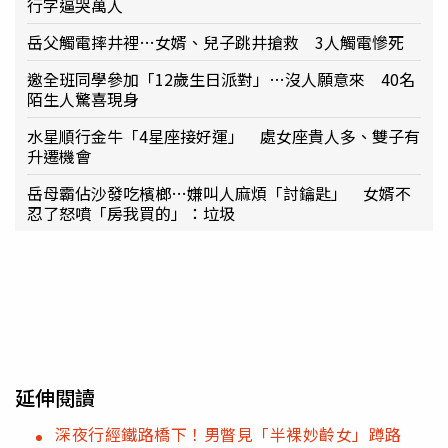
行字逼哭萬人
岳父觸電摔井裡…女婿、兒子跳井搶救 3人觸電慘死
邀全班同學參加「12歲生日派對」…沒人願意來 40名
陌生人驚喜現身
水星順行金牛「4星座接好運」 處女座貴人多、雙子有
升遷機會
岳母霸佔沙發吃檳榔…嫌叫人麻煩「討鑰匙」 女婿不
忍了怒噴「房我買的」：垃圾
延伸閱讀
深夜行經鐵路橋下！男瞥見「半裸妙齡女」蹲路