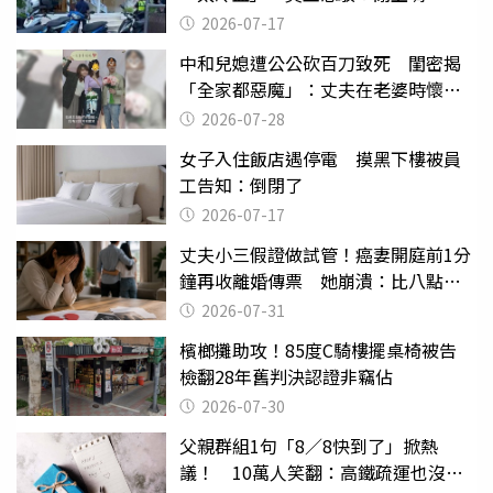
2026-07-17
中和兒媳遭公公砍百刀致死 閨密揭
「全家都惡魔」：丈夫在老婆時懷孕
摔東西
2026-07-28
女子入住飯店遇停電 摸黑下樓被員
工告知：倒閉了
2026-07-17
丈夫小三假證做試管！癌妻開庭前1分
鐘再收離婚傳票 她崩潰：比八點檔
還扯
2026-07-31
檳榔攤助攻！85度C騎樓擺桌椅被告
檢翻28年舊判決認證非竊佔
2026-07-30
父親群組1句「8／8快到了」掀熱
議！ 10萬人笑翻：高鐵疏運也沒列