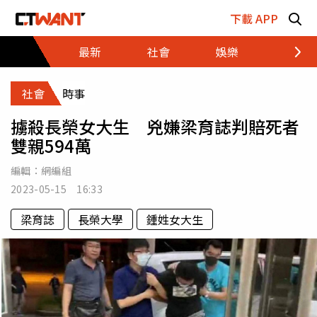
跳至主要內容區塊
下載 APP
最新
社會
娛樂
財經
社會
時事
擄殺長榮女大生 兇嫌梁育誌判賠死者
雙親594萬
編輯：
網編組
2023-05-15 16:33
梁育誌
長榮大學
鍾姓女大生