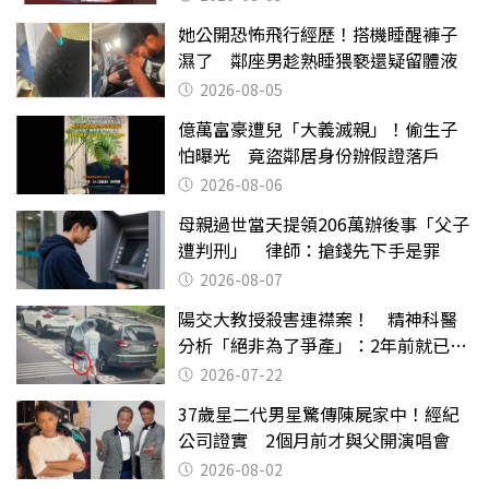
她公開恐怖飛行經歷！搭機睡醒褲子
濕了 鄰座男趁熟睡猥褻還疑留體液
2026-08-05
億萬富豪遭兒「大義滅親」！偷生子
怕曝光 竟盜鄰居身份辦假證落戶
2026-08-06
母親過世當天提領206萬辦後事「父子
遭判刑」 律師：搶錢先下手是罪
2026-08-07
陽交大教授殺害連襟案！ 精神科醫
分析「絕非為了爭產」：2年前就已言
行詭異
2026-07-22
37歲星二代男星驚傳陳屍家中！經紀
公司證實 2個月前才與父開演唱會
2026-08-02