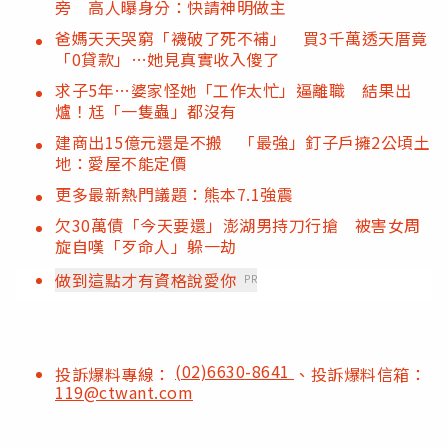
旁 高人曝身分：快請神明做主
爸媽天天哭窮「襪破了死不補」 買3千萬透天厝竟
「0貸款」…她見真實收入傻了
求子5年…婆家怪她「工作太忙」逼離職 結果出
爐！尪「一隻蟲」都沒有
建商出15億元還是不搬 「最強」釘子戶擁2公頃土
地：愛屋不能定價
更多最新熱門議題：熊本7.1強震
欠30萬債「今天要還」澎湖男持刀行搶 被害女周
旋自嘆「歹命人」躲一劫
做到這點才有資格說愛你
PR
(02)6630-8641
投訴爆料專線：
、投訴爆料信箱：
119@ctwant.com