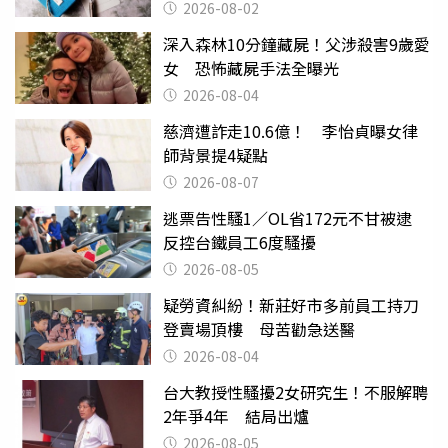
父親節
2026-08-02
深入森林10分鐘藏屍！父涉殺害9歲愛
女 恐怖藏屍手法全曝光
2026-08-04
慈濟遭詐走10.6億！ 李怡貞曝女律
師背景提4疑點
2026-08-07
逃票告性騷1／OL省172元不甘被逮
反控台鐵員工6度騷擾
2026-08-05
疑勞資糾紛！新莊好市多前員工持刀
登賣場頂樓 母苦勸急送醫
2026-08-04
台大教授性騷擾2女研究生！不服解聘
2年爭4年 結局出爐
2026-08-05