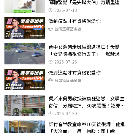
閒聊驚覺「是失聯大伯」奇蹟重逢
2026-07-18
做到這點才有資格說愛你
台灣癌症基金會
台中女遛狗走斑馬線遭撞亡！母慟
「女兒隨媽祖修行去了」 駕駛過失
致死判9月
2026-07-26
做到這點才有資格說愛你
台灣癌症基金會
獨／東吳男教授被瘋狂迷戀 女學生
寄信「分屍吃掉」30次騷擾！認罪免
關
2026-07-30
新竹音樂教室命案10天後復課！他批
「太冷血」 員工怒駁：閉上嘴