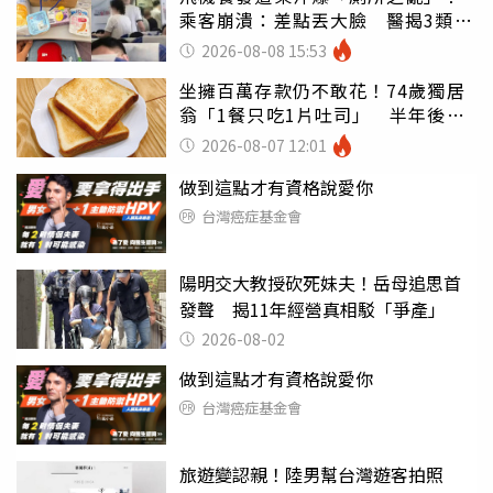
乘客崩潰：差點丟大臉 醫揭3類人
別亂喝
2026-08-08 15:53
坐擁百萬存款仍不敢花！74歲獨居
翁「1餐只吃1片吐司」 半年後暴
瘦嚇壞女兒
2026-08-07 12:01
做到這點才有資格說愛你
台灣癌症基金會
陽明交大教授砍死妹夫！岳母追思首
發聲 揭11年經營真相駁「爭產」
2026-08-02
做到這點才有資格說愛你
台灣癌症基金會
旅遊變認親！陸男幫台灣遊客拍照