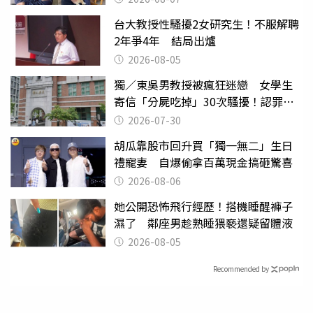
台大教授性騷擾2女研究生！不服解聘
2年爭4年 結局出爐
2026-08-05
獨／東吳男教授被瘋狂迷戀 女學生
寄信「分屍吃掉」30次騷擾！認罪免
關
2026-07-30
胡瓜靠股市回升買「獨一無二」生日
禮寵妻 自爆偷拿百萬現金搞砸驚喜
2026-08-06
她公開恐怖飛行經歷！搭機睡醒褲子
濕了 鄰座男趁熟睡猥褻還疑留體液
2026-08-05
Recommended by