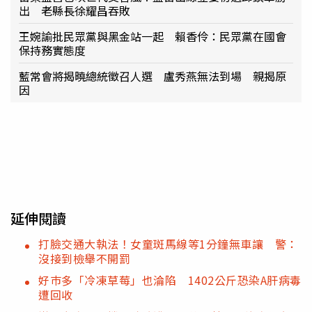
出 老縣長徐耀昌吞敗
王婉諭批民眾黨與黑金站一起 賴香伶：民眾黨在國會
保持務實態度
藍常會將揭曉總統徵召人選 盧秀燕無法到場 親揭原
因
延伸閱讀
打臉交通大執法！女童斑馬線等1分鐘無車讓 警：
沒接到檢舉不開罰
好巿多「冷凍草莓」也淪陷 1402公斤恐染A肝病毒
遭回收