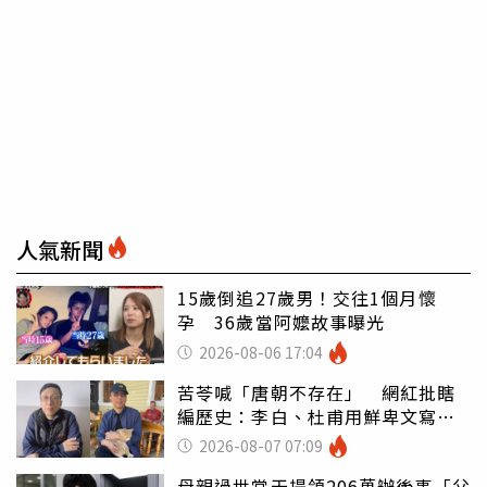
人氣新聞
15歲倒追27歲男！交往1個月懷
孕 36歲當阿嬤故事曝光
2026-08-06 17:04
苦苓喊「唐朝不存在」 網紅批瞎
編歷史：李白、杜甫用鮮卑文寫
詩？
2026-08-07 07:09
母親過世當天提領206萬辦後事「父