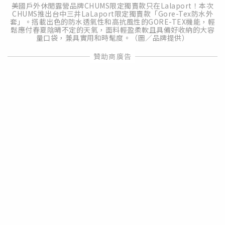
美國戶外休閒露營品牌CHUMS限定獨賣款只在Lalaport！本次
CHUMS推出台中三井LaLaport限定獨賣款「Gore-Tex防水外
套」。搭載出色的防水透氣性和高抗風性的GORE-TEX機能，輕
鬆應付春夏陰晴不定的天氣，面料輕盈柔軟且具備好收納的大容
量口袋，兼具實用和時髦度。（圖／品牌提供）