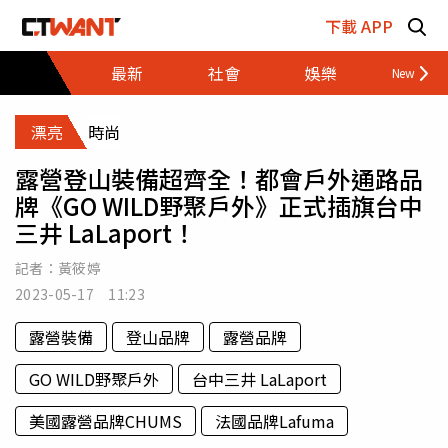
跳至主要內容區塊
下載 APP
最新
社會
娛樂
財經
漂亮
時尚
露營登山裝備超齊全！都會戶外通路品
牌《GO WILD野聚戶外》正式插旗台中
三井 LaLaport！
記者：
黃筱婷
2023-05-17 11:23
露營裝備
登山品牌
露營品牌
GO WILD野聚戶外
台中三井 LaLaport
美國露營品牌CHUMS
法國品牌Lafuma