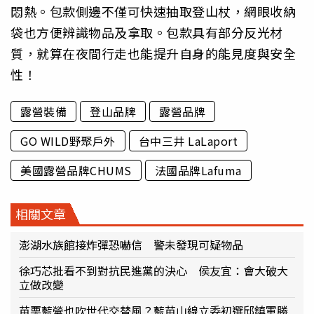
悶熱。包款側邊不僅可快速抽取登山杖，網眼收納
袋也方便辨識物品及拿取。包款具有部分反光材
質，就算在夜間行走也能提升自身的能見度與安全
性！
露營裝備
登山品牌
露營品牌
GO WILD野聚戶外
台中三井 LaLaport
美國露營品牌CHUMS
法國品牌Lafuma
相關文章
澎湖水族館接炸彈恐嚇信 警未發現可疑物品
徐巧芯批看不到對抗民進黨的決心 侯友宜：會大破大
立做改變
苗栗藍營也吹世代交替風？藍苗山線立委初選邱鎮軍勝