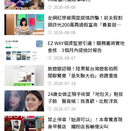
2026-08-06
女網紅慘被兩度感情詐騙！前夫假割
頸詐光200萬再遇假富商「養套殺
2000萬」
2026-08-06
EZ WAY個資監管引議！關務署將實地
查核 3個月內提檢討報告
2026-08-07
旅遊變認親！陸男幫台灣遊客拍照
閒聊驚覺「是失聯大伯」奇蹟重逢
2026-07-18
24歲女做正顎手術變「地包天」鞋拔
子臉 醫竟喊：我喜歡，比較洋氣
2026-07-26
禁止停車「始源可以」！本尊驚喜現
身早餐店 鐵粉店長嚇傻尖叫