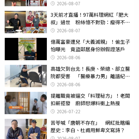
2026-08-07
3天前才直播！97萬料理網紅「肥大
叔」過世 粉絲憶不對勁：瘦得不合
理
2026-08-07
億萬富豪遭兒「大義滅親」！偷生子
怕曝光 竟盜鄰居身份辦假證落戶
2026-08-06
高雄欠到台北！長庚、榮總、部立醫
院都受害 「醫療暴力男」離譜紀錄
曝光
2026-08-06
提離職竟被逼交「料理秘方」！老闆
扣薪拒發 廚師怒爆料衝上熱搜
2026-07-22
苦苓喊「唐朝不存在」 網紅批瞎編
歷史：李白、杜甫用鮮卑文寫詩？
2026-08-07