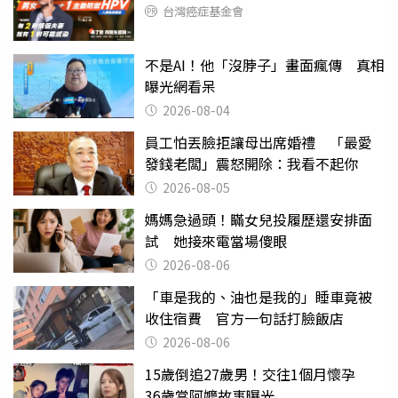
台灣癌症基金會
不是AI！他「沒脖子」畫面瘋傳 真相
曝光網看呆
2026-08-04
員工怕丟臉拒讓母出席婚禮 「最愛
發錢老闆」震怒開除：我看不起你
2026-08-05
媽媽急過頭！瞞女兒投履歷還安排面
試 她接來電當場傻眼
2026-08-06
「車是我的、油也是我的」睡車竟被
收住宿費 官方一句話打臉飯店
2026-08-06
15歲倒追27歲男！交往1個月懷孕
36歲當阿嬤故事曝光