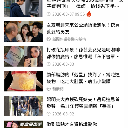
子遭判刑」 律師：搶錢先下手是
罪
2026-08-07 09:55
女友看到未來公公頭頂後驚呆！快買
養髮給男友
新聞熱議養髮洗髮精
打破花瓶印象！孫芸芸女兒連喝咖啡
都像拍廣告，廖思惟曬「私下書單」
品味被讚爆
2026-08-03
腹部脂肪的「剋星」找到了，常吃這
幾物，吃走大肚囊，瘦出小蠻腰
新素簡
陽明交大教授砍死妹夫！岳母追思首
發聲 揭11年經營真相駁「爭產」
2026-08-02
做到這點才有資格說愛你