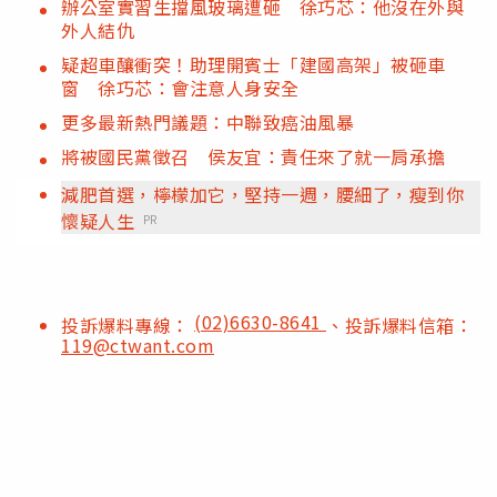
辦公室實習生擋風玻璃遭砸 徐巧芯：他沒在外與
外人結仇
疑超車釀衝突！助理開賓士「建國高架」被砸車
窗 徐巧芯：會注意人身安全
更多最新熱門議題：中聯致癌油風暴
將被國民黨徵召 侯友宜：責任來了就一肩承擔
減肥首選，檸檬加它，堅持一週，腰細了，瘦到你
懷疑人生
PR
(02)6630-8641
投訴爆料專線：
、投訴爆料信箱：
119@ctwant.com