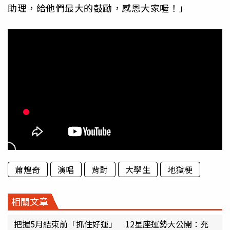
助理，給他們最大的鼓勵，感恩大家喔！」
蕭煌奇
演唱
背對
大學生
地獄梗
相關文章
把握5月結束前「抓住好運」 12星座運勢大公開：充