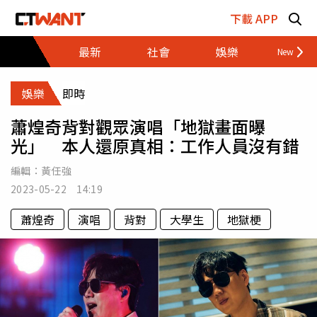
跳至主要內容區塊
下載 APP
最新
社會
娛樂
財經
娛樂
即時
蕭煌奇背對觀眾演唱「地獄畫面曝
光」 本人還原真相：工作人員沒有錯
編輯：
黃任強
2023-05-22 14:19
蕭煌奇
演唱
背對
大學生
地獄梗