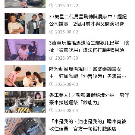
行詭異
2026-07-22
37歲星二代男星驚傳陳屍家中！經紀
公司證實 2個月前才與父開演唱會
2026-08-02
3歲童玩搖搖馬遭陌生婦狠甩巴掌 瞎
扯「被罵吃屎」遭法官打臉判5月須入
監
2026-07-30
陸短劇圈爆潛規則！富婆砸錢當女
主 狂加吻戲「伸舌咬唇」男演員崩
潰
2026-08-03
香車美人1／彭彭海邊秘境外拍 男伴
豪車接送還祭「鈔能力」
2026-08-04
「車是我的、油也是我的」睡車竟被
收住宿費 官方一句話打臉飯店