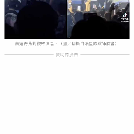
蕭煌奇背對觀眾演唱。（圖／翻攝自殞星詐欺師臉書）