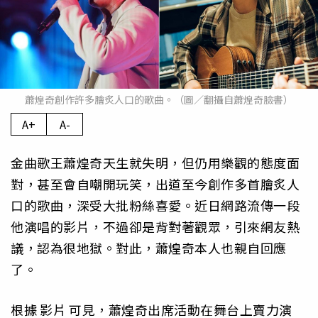
蕭煌奇創作許多膾炙人口的歌曲。（圖／翻攝自蕭煌奇臉書）
A+
A-
金曲歌王蕭煌奇天生就失明，但仍用樂觀的態度面
對，甚至會自嘲開玩笑，出道至今創作多首膾炙人
口的歌曲，深受大批粉絲喜愛。近日網路流傳一段
他演唱的影片，不過卻是背對著觀眾，引來網友熱
議，認為很地獄。對此，蕭煌奇本人也親自回應
了。
根據
影片
可見，蕭煌奇出席活動在舞台上賣力演