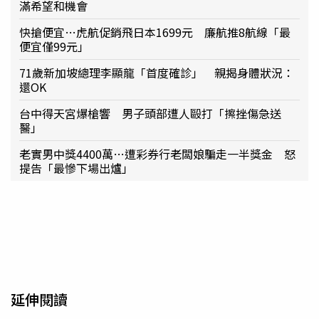
滿希望和機會
快搶便宜…虎航促銷飛日本1699元 廉航推8航線「最
便宜僅99元」
71歲新加坡總理李顯龍「首度確診」 親揭身體狀況：
還OK
台中得天宮爆槍響 男子頭部遭人毆打「擦挫傷急送
醫」
老實男中獎4400萬…遭彩券行老闆娘騙走一半獎金 怒
提告「最慘下場出爐」
延伸閱讀