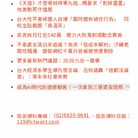
《天道》才登場就得睪丸癌...媽要求「割掉蛋蛋」
他激動死守雄風
台大性平會候選人自爆「跟阿嬤有過性行為」 同
校生貼截圖「高溫茶」
丟丟妹月扛近540萬 壓力大到鬼剃頭動念賣房
不拿處女清白來造謠？為求「低成本解約」汙衊老
闆性騷擾 變裝網紅千萬抖音帳號慘遭刪除
更多最新熱門議題：2026九合一選舉
台大經濟系學生爆仇恨言論 呂秋遠轟「道歉沒誠
意」：等未來社會來教
成為AI時代的道德駭客！一次拿到三張資安證照
PR
(02)6630-8641
投訴爆料專線：
、投訴爆料信箱：
119@ctwant.com