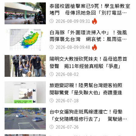
泰國校園槍擊案已9死！學生躲教室
堵門 母傳訊她急回「別打電話怕
鈴響」
2026-08-09 09:31
白海豚「外圍環流掃入中」！強風
雨彈襲北台灣 網哀號：風雨這麼
大還不放假
2026-08-09 09:48
陽明交大教授砍死妹夫！岳母追思首
發聲 揭11年經營真相駁「爭產」
2026-08-02
旅遊變認親！陸男幫台灣遊客拍照
閒聊驚覺「是失聯大伯」奇蹟重逢
2026-07-18
台中女遛狗走斑馬線遭撞亡！母慟
「女兒隨媽祖修行去了」 駕駛過失
致死判9月
2026-07-26