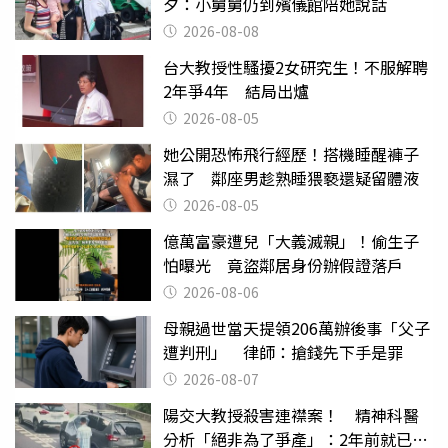
夕：小舅舅仍到殯儀館陪她說話
2026-08-08
台大教授性騷擾2女研究生！不服解聘
2年爭4年 結局出爐
2026-08-05
她公開恐怖飛行經歷！搭機睡醒褲子
濕了 鄰座男趁熟睡猥褻還疑留體液
2026-08-05
億萬富豪遭兒「大義滅親」！偷生子
怕曝光 竟盜鄰居身份辦假證落戶
2026-08-06
母親過世當天提領206萬辦後事「父子
遭判刑」 律師：搶錢先下手是罪
2026-08-07
陽交大教授殺害連襟案！ 精神科醫
分析「絕非為了爭產」：2年前就已言