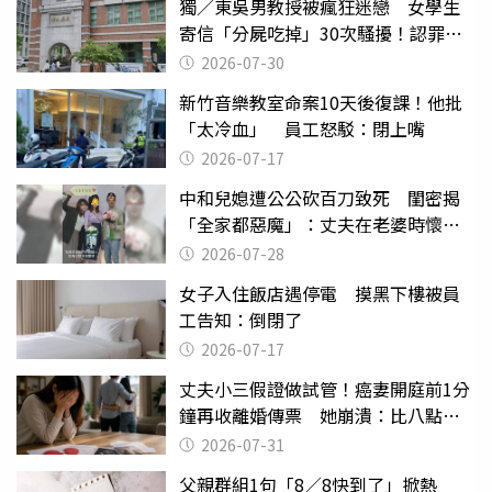
獨／東吳男教授被瘋狂迷戀 女學生
寄信「分屍吃掉」30次騷擾！認罪免
關
2026-07-30
新竹音樂教室命案10天後復課！他批
「太冷血」 員工怒駁：閉上嘴
2026-07-17
中和兒媳遭公公砍百刀致死 閨密揭
「全家都惡魔」：丈夫在老婆時懷孕
摔東西
2026-07-28
女子入住飯店遇停電 摸黑下樓被員
工告知：倒閉了
2026-07-17
丈夫小三假證做試管！癌妻開庭前1分
鐘再收離婚傳票 她崩潰：比八點檔
還扯
2026-07-31
父親群組1句「8／8快到了」掀熱