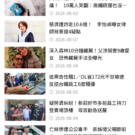
議！ 10萬人笑翻：高鐵疏運也沒列
父親節
2026-08-02
慈濟遭詐走10.6億！ 李怡貞曝女律
師背景提4疑點
2026-08-07
深入森林10分鐘藏屍！父涉殺害9歲愛
女 恐怖藏屍手法全曝光
2026-08-04
逃票告性騷1／OL省172元不甘被逮
反控台鐵員工6度騷擾
2026-08-05
疑勞資糾紛！新莊好市多前員工持刀
登賣場頂樓 母苦勸急送醫
2026-08-04
亡妹慘遭公公毒手 表姊憶父親節前