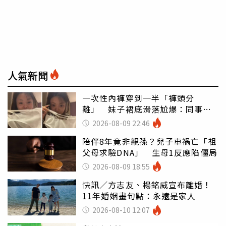
人氣新聞
一次性內褲穿到一半「褲頭分
離」 妹子裙底滑落尬爆：同事全
看光
2026-08-09 22:46
陪伴8年竟非親孫？兒子車禍亡「祖
父母求驗DNA」 生母1反應陷僵局
2026-08-09 18:55
快訊／方志友、楊銘威宣布離婚！
11年婚姻畫句點：永遠是家人
2026-08-10 12:07