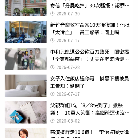
寄信「分屍吃掉」30次騷擾！認罪免
關
2026-07-30
新竹音樂教室命案10天後復課！他批
「太冷血」 員工怒駁：閉上嘴
2026-07-17
中和兒媳遭公公砍百刀致死 閨密揭
「全家都惡魔」：丈夫在老婆時懷孕
摔東西
2026-07-28
女子入住飯店遇停電 摸黑下樓被員
工告知：倒閉了
2026-07-17
父親群組1句「8／8快到了」掀熱
議！ 10萬人笑翻：高鐵疏運也沒列
父親節
2026-08-02
慈濟遭詐走10.6億！ 李怡貞曝女律