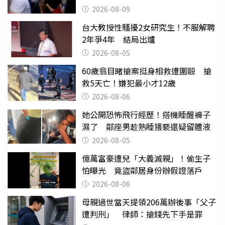
2026-08-09
台大教授性騷擾2女研究生！不服解聘
2年爭4年 結局出爐
2026-08-05
60歲翁目睹搶案挺身相救遭圍毆 搶
救5天亡！嫌犯最小才12歲
2026-08-06
她公開恐怖飛行經歷！搭機睡醒褲子
濕了 鄰座男趁熟睡猥褻還疑留體液
2026-08-05
億萬富豪遭兒「大義滅親」！偷生子
怕曝光 竟盜鄰居身份辦假證落戶
2026-08-06
母親過世當天提領206萬辦後事「父子
遭判刑」 律師：搶錢先下手是罪