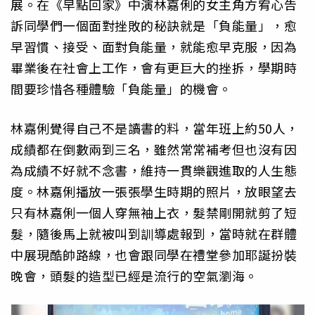
展。在《早點回家》中演林嘉俐的女主角方宥心告
訴同學們一個面對挫敗的秘訣就是「負能量」，愈
早習慣、接受、面對負能量，就能愈早克服，因為
畢業後在社會上工作，會有更巨大的挫拆，學期時
間要珍惜各種體驗「負能量」的機會。
林嘉俐覺得自己不是讀書的料，當年班上約50人，
成績都在倒數兩到三名，雖然常常補考但也沒有因
為成績不好就不念書，維持一貫樂觀進取的人生態
度。林嘉俐播放一張張學生時期的照片，放眼望去
只有林嘉俐一個人穿無袖上衣，髮禁剛開就剪了短
髮，隨後馬上就被叫到訓導處報到，當時就在群體
中展現酷帥路線，也會跟同學在禮堂參加耶誕扮裝
晚會，頭髮的造型已經是流行的空氣瀏海。