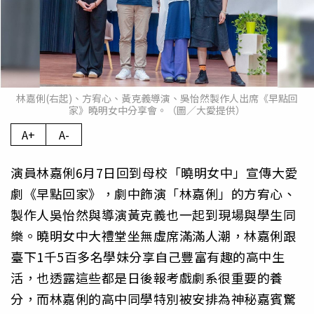
林嘉俐(右起)、方宥心、黃克義導演、吳怡然製作人出席《早點回
家》曉明女中分享會。（圖／大愛提供）
A+
A-
演員林嘉俐6月7日回到母校「曉明女中」宣傳大愛
劇《早點回家》，劇中飾演「林嘉俐」的方宥心、
製作人吳怡然與導演黃克義也一起到現場與學生同
樂。曉明女中大禮堂坐無虛席滿滿人潮，林嘉俐跟
臺下1千5百多名學妹分享自己豐富有趣的高中生
活，也透露這些都是日後報考戲劇系很重要的養
分，而林嘉俐的高中同學特別被安排為神秘嘉賓驚