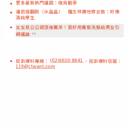
更多最新熱門議題：俄烏戰爭
潘若迪翻跳〈水晶晶〉 羅志祥讚他穿女裝：好像
清純學生
女友見公公頭頂後驚呆！買好用養髮洗髮給男友引
網議論
PR
(02)6630-8641
投訴爆料專線：
、投訴爆料信箱：
119@ctwant.com