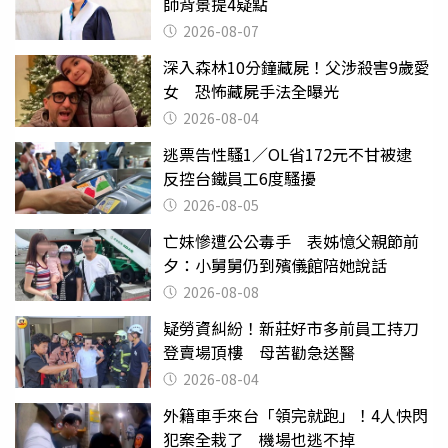
師背景提4疑點
2026-08-07
深入森林10分鐘藏屍！父涉殺害9歲愛
女 恐怖藏屍手法全曝光
2026-08-04
逃票告性騷1／OL省172元不甘被逮
反控台鐵員工6度騷擾
2026-08-05
亡妹慘遭公公毒手 表姊憶父親節前
夕：小舅舅仍到殯儀館陪她說話
2026-08-08
疑勞資糾紛！新莊好市多前員工持刀
登賣場頂樓 母苦勸急送醫
2026-08-04
外籍車手來台「領完就跑」！4人快閃
犯案全栽了 機場也逃不掉