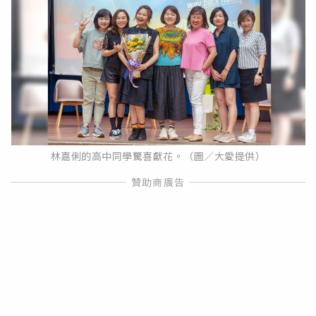
林嘉俐的高中同學驚喜獻花。（圖／大愛提供）