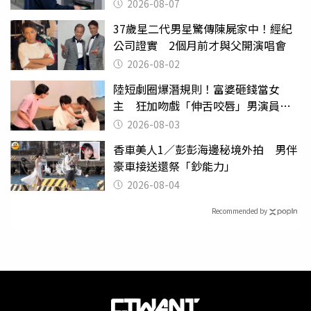
2026-08-07
37歲星二代男星驚傳陳屍家中！經紀
公司證實 2個月前才與父開演唱會
2026-08-02
陸短劇圈爆潛規則！富婆砸錢當女
主 狂加吻戲「伸舌咬唇」男演員崩
潰
2026-08-03
香車美人1／彭彭海邊秘境外拍 男伴
豪車接送還祭「鈔能力」
2026-08-04
Recommended by