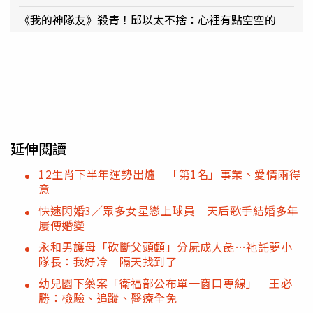
《我的神隊友》殺青！邱以太不捨：心裡有點空空的
延伸閱讀
12生肖下半年運勢出爐 「第1名」事業、愛情兩得
意
快速閃婚3／眾多女星戀上球員 天后歌手結婚多年
屢傳婚變
永和男護母「砍斷父頭顱」分屍成人彘…祂託夢小
隊長：我好冷 隔天找到了
幼兒園下藥案「衛福部公布單一窗口專線」 王必
勝：檢驗、追蹤、醫療全免