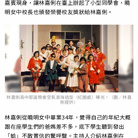
嘉賓現身，讓林嘉俐在臺上辦起了小型同學會，曉
明女中校長也頒發榮譽校友獎狀給林嘉俐。
林嘉俐高中耶誕晚會空氣瀏海造型（紅圈處）曝光。（圖／林嘉
俐提供）
林嘉俐從曉明女中畢業34年，覺得自己的年紀大概
跟在座學生們的爸媽差不多，底下學生聽到發出
「蛤」不敢置信的驚呼聲。主持人介紹林嘉俐在