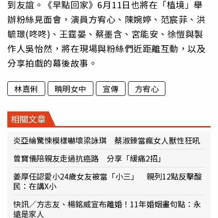
到友誼。《早點回家》6月11日也將在「植境」舉
辦粉絲見面會，演員方宥心、陳婉婷、范宸菲、洪
毓璟(咚咚)、王霆晏、蔡墨含、宮能安、徐愷與製
作人吳怡然，將在現場與粉絲們近距離互動，以及
分享拍戲的幕後故事。
林嘉俐
曉明女中
宣傳
方宥心
相關文章
炎亞綸驚悚模樣嚇壞梁詠琪 蔡淑臻當瘋女人獸性狂吼
曾寶儀陪親友走過抗癌路 分享「緩痛2招」
姜厚任認愛小24歲女友被當「小三」 親列12點反擊酸
民：在講X小
快訊／方志友、楊銘威宣布離婚！11年婚姻畫句點：永
遠是家人