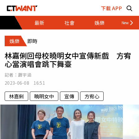
跳至主要內容區塊
下載 APP
最新
社會
娛樂
財經
娛樂
即時
林嘉俐回母校曉明女中宣傳新戲 方宥
心當演唱會跳下舞臺
記者：
蕭宇涵
2023-06-08 16:51
林嘉俐
曉明女中
宣傳
方宥心