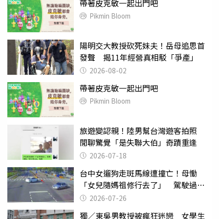
帶著皮克敏一起出門吧
Pikmin Bloom
陽明交大教授砍死妹夫！岳母追思首
發聲 揭11年經營真相駁「爭產」
2026-08-02
帶著皮克敏一起出門吧
Pikmin Bloom
旅遊變認親！陸男幫台灣遊客拍照
閒聊驚覺「是失聯大伯」奇蹟重逢
2026-07-18
台中女遛狗走斑馬線遭撞亡！母慟
「女兒隨媽祖修行去了」 駕駛過失
致死判9月
2026-07-26
獨／東吳男教授被瘋狂迷戀 女學生