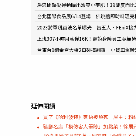
房思瑜熱愛運動曬出漂亮小麥肌！39歲反而比
台北國際食品展6/14登場 佛跳牆即時料理
2023將軍吼首波名單曝光 告五人、FEniX接
上班307小時月薪僅16K！麵館身障員工竟無
台東台9線金崙大橋2車碰撞翻覆 小貨車駕駛
延伸閱讀
買了《哈利波特》家快被煩死 屋主：粉
豬腳名店「模仿客人筆跡」加點菜！徐展
40歲男掰了月薪8萬…回家當「全職兒子