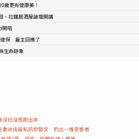
20歲更有健康美！
亮相、拉麵居酒屋論壇開講
力開唱
勞健保 雇主回應了
無生命跡象
絲沒日沒夜跑出來
元妻收店員私訊怒發文 釣出一堆受害者
」爽領2萬 母笑：我們家讓人羨慕