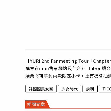
【YURI 2nd Fanmeeting Tour「Ch
購票在ibon售票網站及全台7-11 ibon機台開賣
購票將可拿到兩款限定小卡，更有機會抽
韓國國民女團
少女時代
俞利
TI
相關文章