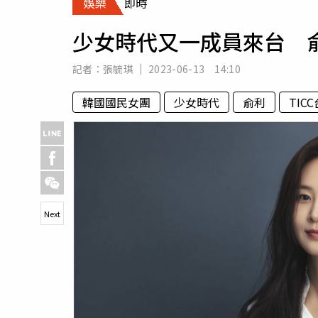
娛樂
即時
人物
汽車
少女時代又一成員來台 俞利
專欄
房產新勢力
記者：
張毓琪
2023-06-13 14:10
韓國國民女團
少女時代
俞利
TIC
Next