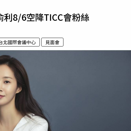
寵物
8/6空降TICC會粉絲
運勢
運動
梅酒
C台北國際會議中心
見面會