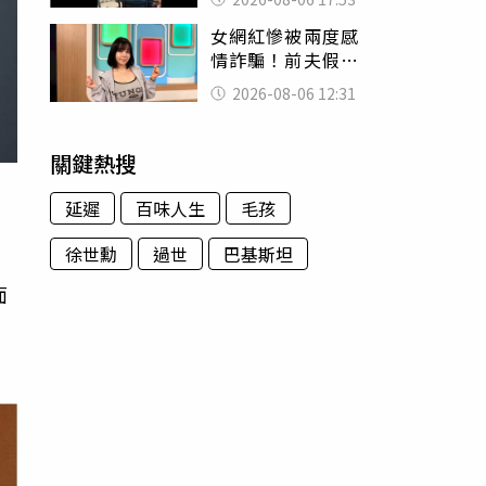
身份辦假證落戶
女網紅慘被兩度感
情詐騙！前夫假割
頸詐光200萬再遇假
2026-08-06 12:31
富商「養套殺2000
萬」
關鍵熱搜
延遲
百味人生
毛孩
徐世勳
過世
巴基斯坦
面