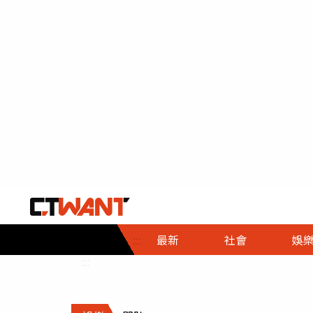
社會首頁
娛樂首頁
財經首頁
政
:::
最新
社會
娛
時事
即時
熱線
:::
直擊
大條
人物
調查
專題
３Ｃ