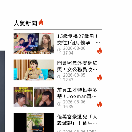
人氣新聞
15歲倒追27歲男！
交往1個月懷孕 36
2026-08-06
歲當阿嬤故事曝光
17:04
開會照意外變網紅
照！女公務員妝容
2026-08-05
掀2千則留言 本人
22:43
怒嗆：化妝有錯嗎
前員工才轉投李多
慧！Joeman再談
2026-08-06
建文爆紅 認「很
16:35
清楚他的價值」
億萬富豪遭兒「大
義滅親」！偷生子
怕曝光 竟盜鄰居
2026-08-06 17:53