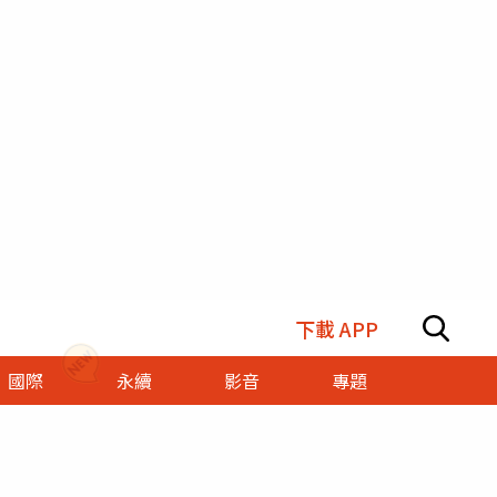
下載 APP
國際
永續
影音
專題