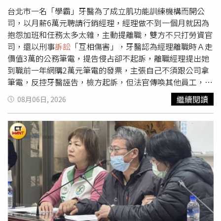
法，「法院不得就未經起訴之犯罪審判」，本案起訴書認定
台北市一名「學霸」牙醫為了成立肌功能訓練機構而開公
的竊電時間是2025年1月1日（鄰居報案）到同年3月4日
司，以月薪6萬元聘請行銷經理，經理做不到一個月就因為
（警方約談），檢方上訴卻把犯罪時間擴張到同年8月12日
抱怨加班和任務太多太雜，主動提離職，雙方不只打勞資官
（一審開庭），這和張姓男子去年1月到3月間的竊電不屬於
司，還以刑事
訴訟
「互相傷害」，牙醫認為經理離職時Ａ走
同一次犯罪行為，並非本案起訴效力所及，原審量刑並無違
價值3萬的公務筆電，提告侵占卻不起訴，離職經理提出她
誤，因此駁回檢方上訴，判罰被告4千元確定。本案不只檢
到職前一年網購2萬元筆電的發票，主張自己不須跟公司拿
察官上訴，張姓男子也想打到二審，他卻在上訴期滿兩天後
筆電，反控牙醫誣告，檢方起訴，但法官傳喚其他員工，認
才遞狀，遭合議庭駁回，但因為檢方有上訴，讓他發現起死
定確實有一部公務筆電在辦公室搬遷後不見了，所以牙醫告
繼續閱讀
08月06日, 2026
回生的機會，開始委任律師，並且推翻一審認罪的立場，主
離職經理的理由並非無中生有，一、二審均判無罪。馬姓牙
張他繳給台電的電費已包含公共電源的費用，不知私家監視
醫學業成績優秀，自稱台大牙醫系第一名畢業，在台北市大
器接公共插座會觸法，請求改判免刑。二審法官認定，張姓
安區、新北市新店區開診所，2023年2月他聘用林姓女子擔
男子明知公共插座多接監視器會增加公寓整體用電量，讓其
任醫療器材用品公司的數位行銷經理，雙方約定月薪6萬
他住戶都得多付電費，「不知者無罪」的辯詞不合理，因此
元、上班時間09到18、可在家遠距工作，但對於工作職責
也駁回他的上訴。
看法不同，林姓女子認為自己是行銷經理不是總經理，人力
招募、看店面並非她的業務範圍；馬姓牙醫則認定行銷經理
需負責人力招募與網站建置。林姓女子到職第24天要求離職
並退出工作群組，兩天後公司退她的勞健保，再過半個月，
馬姓牙醫報案指控林姓女子侵占ASUS ZenBook 13 OLED