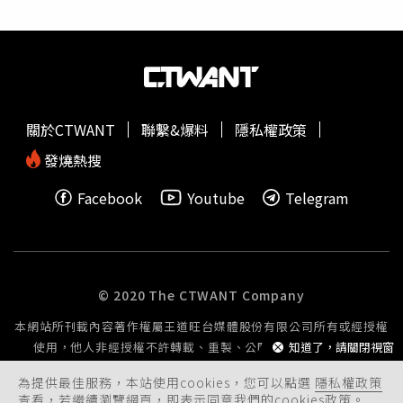
入校園，高虹安也在記者會上再次闢謠。高虹安強調，經教
育處全面清查驗收紀錄，確認新竹市校園營養午餐未使用衛
生單位公告的4品項7批次問題炊粉產品，呼籲外界勿散播錯
誤資訊造成家長恐慌。高虹安表示，市府自5月27日接獲台
南市政府通報後，即於6月3日會同食藥署前往業者工廠抽驗
並要求下架，6月8日初驗檢出甲醛後即封存產品並移送檢調
關於CTWANT
聯繫&爆料
隱私權政策
偵辦，早於6月初即完成處置，絕無外界所稱「蓋牌七週」
情形，且為重建民眾信心，市府自16日至27日已擴大抽驗
發燒熱搜
28件米粉產品送交食品工業發展研究所檢驗，預計31日公
Facebook
Youtube
Telegram
布結果。教育處長林立生補充，竹市校園營養午餐皆具備
「3章1Q」認證與完整食材追溯制度，感謝基層營養師與廚
工連日清查；衛生局長陳厚全則說明，甲醛非現行中央規範
之米粉常規檢驗項目，建議中央研議納入自主檢驗與風險監
測。產發處長嚴翊琦表示，已邀集米粉同業公會座談，未來
© 2020 The CTWANT Company
將建置「新竹米（炊）粉專區」公開檢驗資訊，並協助業者
本網站所刊載內容著作權屬王道旺台媒體股份有限公司所有或經授權
建立自主管理機制。市府最後強調，將透過司法調查與科學
使用，他人非經授權不許轉載、重製、公開播送或公開傳輸。
知道了，請關閉視窗
檢驗雙軌並行釐清責任，同時全力輔導優質在地產業重建消
費者信心。
為提供最佳服務，本站使用cookies，您可以點選
隱私權政策
查看，若繼續瀏覽網頁，即表示同意我們的cookies政策。