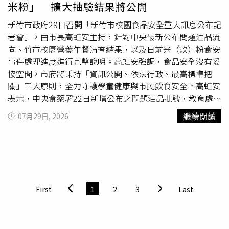
米粉」 擴大抽驗結果將公開
新竹市政府29日召開「新竹市校園食品安全重大訊息公布記
者會」，由市長高虹安主持，針對中央最新公布問題油品流
向、竹市校園營養午餐清查結果，以及日前米（炊）粉食安
事件處理進度進行完整說明。高虹安強調，食品安全沒有妥
協空間，市府將秉持「資訊公開、依法行政、最高標準把
關」三大原則，全力守護學童健康與市民飲食安全。高虹安
表示，中央食藥署22日新增公布之問題油品批號，教育處接
獲通報後立即逐一比對全市校園營養午餐供餐與驗收紀錄，
繼續閱讀
07月29日, 2026
確認共有16所學校、41桶問題油品於5月間流入校園並實際
使用。高虹安表示，市府已於28日召集16所學校校長召開
專案會議，要求啟動家長溝通、學生健康關懷及完整保存進
貨資料，並將協助家長了解團體
訴訟
與求償資訊，在事件真
相尚未釐清前，新竹市各級學校及市府所屬機關將全面停止
採購與使用涉案品牌油品。而民進黨新竹市長候選人莊競程
First
1
2
3
Last
指控，新竹市明好企業社生產的「農耕牌」與「風城」系列
炊粉，5月被台南市衛生局驗出含有違法添加物「甲醛」，
新竹市府卻直到7月才對外公布和回收，更質疑問題炊粉流