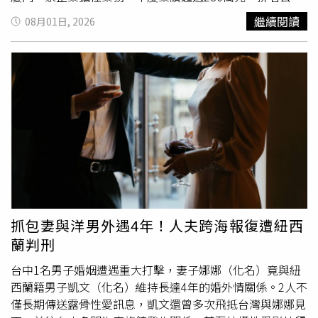
而是改以哥哥向弟弟支付一定經濟補償的方式處理。目前，
第二，符合15萬元購車獎勵資格。不過，公司遲遲未發放獎
繼續閱讀
08月01日, 2026
兄弟雙方仍就房屋權屬、學籍撤銷及相關民、行政責任提起
金，蔣姓員工因此申請勞動仲裁，要求公司依約給付。公司
多起
訴訟
，這起因借名買房引爆的家庭糾紛，至今仍在司法
則提出三項抗辯理由，主張蔣姓員工與同部門同事交往，違
程序中持續延燒。
反公司「禁止辦公室戀愛」規定；此外，他在獎金發放前已
提出離職，不符合領取資格；最後，公司認為其未提出購車
相關憑證，因此不符合購車基金發放條件。勞動仲裁審理
後，裁定公司應支付15萬元獎金。不服裁決的公司提起
訴
訟
，但一、二審法院均維持相同見解。法院指出，公司訂定
的「禁止辦公室戀愛」規定違反法律，屬無效條款，不能作
為扣發薪酬或獎金的依據；而業績獎金屬於勞動報酬的一部
分，只要員工已達成業績目標，即取得領取權利，不得因員
工離職或未提供購車證明等理由拒絕發放。最終，法院判決
公司須全額支付15萬元獎金，全案定讞。
抓包妻與洋男外遇4年！人夫跨海報復遭紐西
蘭判刑
台中1名男子婚姻遭遇重大打擊，妻子娜娜（化名）竟與紐
西蘭籍男子凱文（化名）維持長達4年的婚外情關係。2人不
僅長期傳送露骨性愛訊息，凱文還曾多次飛抵台灣與娜娜見