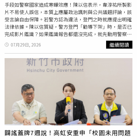
討高達763萬元的「房屋租金」。對此，陳俊翰律師從法律
手段如警察國家造成寒蟬效應！陳以信表示，韋淳祐所製影
角度分析指出，若當時離婚程序符合規範（有兩位證人見
片不易使人誤信，本質上應屬政治諷刺與公共議題評論，該
證、夫妻親自辦理登記），女方要主張「離婚無效」並打贏
受言論自由保障。若警方認為違法，登門之時就應提出明確
官司的機率極低。針對男方追討763萬租金部分，男方可主
法律依據。陳以信質疑，警方登門「勸導下架」時，是否已
張早已離婚、是女方不肯搬走，將無償使用轉為主張不當
完成影片鑑識？如果鑑識報告都還沒完成，就先動用警察登
得」，對女方相當不利。狄志為、欣西亞、張慧慈及律師陳
門要求下架，法律依據何在？他批評，政府不可把警察登門
繼續閱讀
07月29日, 2026
俊翰，在節目上探討「已婚男女逃不過獵豔桃花團！婚內危
當手段，這種威權國家、警察國家作為，將對社會造成寒蟬
機四面楚歌？！」主題。（圖／和展影視提供）
效應。陳以信痛批，政府查毒油查了一個多月，真相還沒查
清楚，查一支批評政府的影片卻一天就登門，「政府解決問
題不行，解決提出問題的人很行！」陳以信強調，國民黨將
聲援韋淳祐，也願意提供他未來面臨
訴訟
所需的律師協助，
捍衛人民言論自由。
闢謠蓋牌7週說！高虹安重申「校園未用問題