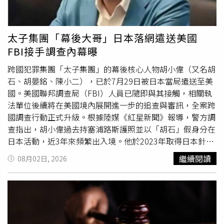
前，法院已經否決了川普政府依據其他法律所實施的2套關
稅方案。白宮對此否認上述指控。白宮發言人德賽（Kush
Desai）在聲明中稱：「美國正在運用其合法權力，促使那
太子集團「幕後大哥」日本落網遣送美國
些阻礙美國商業的不合理行為、政策與做法被消除。外國未
FBI接手調查內幕曝
能有效執行禁止進口強迫勞動製造商品的措施，是不合理的
行為，也對美國商業，包括美國工人造成負擔，因此必須加
跨國犯罪集團「太子集團」的幕後核心人物胡小偉（又名胡
以處理。自總統第一任期以來，第301條款關稅已證明是1
石、胡晏銘、陳小二），已於7月29日被日本當局遣送至美
項具有法律韌性的工具，至今仍然是如此。」不過，州政府
國。美國聯邦調查局（FBI）人員已隨即與其接觸，相關執
提出的訴狀指出，美國貿易代表署（USTR）代表葛里爾
法單位後續將在美國境內展開進一步的追查與審訊，全案跨
（Jamieson Greer）倉促對60個經濟體展開調查，跳過必
國調查行動正式升級。根據陸媒《紅星新聞》報導，警方調
要的個別國家磋商程序，也未能說明川普政府為何對政策差
查指出，胡小偉過去持塞浦路斯護照並以「胡石」假身分在
異極大的不同經濟體，採取了幾乎一致的關稅稅率，「所謂
日本活動，近3年來頻繁出入境。他於2023年取得日本針對
國際供應鏈中的強迫勞動問題，與USTR所實施的全面全球
高階經營者頒發的「高度專業職」居留資格，並於2025年
繼續閱讀
08月02日, 2026
關稅之間，並不存在合理的關聯。」據悉，美國貿易官員僅
10月再度入境，長期滯留於多家高檔飯店。今年6月，他因
在短短2個半月內，便完成了對60個經濟體的調查，並將這
涉嫌違反日本《出入境管理及難民認定法》遭日警逮捕。針
些經濟體分為4個關稅類別，其中主要2種稅率之間僅相差
對胡小偉涉及的違法入境行為，日本檢察機關已於7月24日
2.5個百分點。這些州強調，第301條款僅允許政府在調查特
對其提起簡易
訴訟
，並裁處罰金約新台幣45萬元。隨著日本
定國家的不公平貿易行為後採取措施，並要求任何因此產生
司法程序告一段落，日本當局隨即決定將其遣送至美方接手