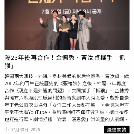
示，現行法律認為冷凍胚胎屬具有生命發展可能性的特殊客
何異常事件例如災害、事故發生後，「權責單位」24小時內
兒，不要讓女兒知道老師請飲料，還在同學面前說女兒會亂
體，其處置權原則上屬於精子與卵子的提供者。朱女雖是合
應依規定登錄於3M全球事故管理系統，所謂權責單位是指
告、會亂講飲料害她發胖又長不高，足以營造敵意及不友善
法配偶，但因未參與胚胎形成，依法無法單方面要求醫院銷
事發單位，從員工的證詞也可知道，是否在EHS360系統通
的學習環境。但依據四年級導師的說法，當時負責登記飲料
毀胚胎。不過，她仍可透過追究偽造證件責任、向衛生主管
報，由EHS部門的主管或資深工程師來判斷，楊姓護理師不
名單的學生在教室裡拿出一張白紙，公開說「要喝飲料趕快
機關檢舉醫院流程是否存在疏失，或向法院聲請行為保全等
具有EHS通報的義務。至於Medgate系統未紀錄的部分，法
來登記」，開放所有同學自行填上姓名，另有一名老師和一
方式，避免涉案胚胎後續遭到移植，進一步維護自身權益。
官認為楊姓護理師違規，因為《勞工健康保護規則》明定勞
名學生也說，遭申訴的男老師並未針對該名女學生刻意不請
工健康服務人員應保存勞工職業衛生、職業健康的相關調查
飲料或要求同學不跟她玩。只有一名學生的訪談內容較為特
以及傷害疾病的紀錄，這是楊姓護理師的工作，她就應該使
殊，提到男老師請飲料之前有說「不是特別想要請」該名女
隔23年後再合作！金憓秀、曹汝貞攜手「抓
用Medgate記下醫療處置的情形，何況她自己也承認，第一
學生，其實想請她喝但怕她會亂講「這種飲料會害她發胖、
猴」
次到第三次傷病急救事件並未在Medgate系統登錄。既然楊
長不高、有的沒的之類」因為很怕那位女學生的家長「又
姓護理師確有疏失，為何3M解僱仍不合法？北院指出，
告」。男老師告訴校方調查小組，他印象中男學生都要喝飲
韓國兩大演技、外貌、身材兼備的影后金憓秀、曹汝貞，繼
2022年操作員腳踝扭傷、2023年技術員撞頭流血、2024年
料、女學生有幾個不喝，他想到可能有學生沒登記名單之後
2002年的百集正統歷史劇《張禧嬪》之後，相隔23年再度
工程師昏倒，發生頻率只有一年一次，而且這些員工的傷病
還是想喝，所以多買一點。男老師強調，從沒說過不想請那
合作《現在不是外遇的問題》，共同攜手「抓猴」。金憓秀
情形還不到重大事故的程度，楊姓護理師也都有治療他們，
位女學生。台北高等行政法院依據調查小組的報告，認定男
與擁有六塊腹肌性感身材的金智勳劇中大秀恩愛，戲外自豪
「兩造尚非無法繼續維持僱傭關係存在」，但3M終止勞動
老師並未私下指定誰不能被請客，他調查學生喝飲料意願
年下老公每次出場時「女性工作人員都在笑」。金憓秀坦言
契約之前未先採取記過、減薪等手段督促改善，不符合「解
時，不只沒限制登記對象反而多買，以免有學生沒登記又臨
平常不太看YouTube，為飾演網紅不僅狂做功課，還自掏腰
僱最後手段性原則」，因此判決楊姓護理師勝訴，可回任
時想喝，這跟刻意排除特定學生的行為顯不相符。合議庭指
包打造行頭。劇情描述一對靠「曬恩愛」賺流量的人氣網紅
3M廠護。楊姓護理師「被離職」後，去年7月開始新工作，
出，即使飲料意願調查單已經找不到或者沒列為調查證據，
夫妻，與正陷入離婚
訴訟
泥沼的鄰居醫師夫妻，因一樁「連
繼續閱讀
07月30日, 2026
加上3M付給她39萬4708元的資遣費，扣除薪資差額與資遣
仍可藉由多位證人一致陳述，還原當時公開調查的情形；女
外遇都顯得微不足道」的勁爆秘密而糾纏在一起，進而展開