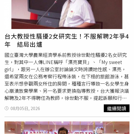
醫可能出於誤會或懷疑筆電被Ａ走才會提告，從相關事證可
持續推動《少年事件處理法》修法，並將重心放在校園安全
研判他並未捏造證據，不能因為林姓女子感到委屈就說馬姓
改革，希望建議教育單位於各班教室設置緊急求救按鈕，建
牙醫有誣告。林姓女子為佐證自己沒有侵占公司筆電的動
立更完善的即時通報與救援系統。談起提出這項建議的原
機，提出2022年2月在MOMO網購ASUS Vivobook X515EP
因，楊爸爸語氣沉重表示，當年事發時，同樓層沒有任何老
15.6吋 i7獨顯輕薄筆電的發票，不過法官認為這只能證明林
師能第一時間介入，如果校園擁有更完善的緊急求援設備，
台大教授性騷擾2女研究生！不服解聘2年爭4
姓女子到職前一年自己有買筆電，無法判斷她是否拿了馬姓
也許就有機會爭取更多救援時間。他認為，校園安全不能只
年 結局出爐
牙醫的筆電。一審判決馬姓牙醫無罪，檢方上訴仍主張馬姓
停留在宣導，而應建立真正能在危急時刻發揮作用的制度。
牙醫對離職經理挾怨報復，不過高院法官認定誣告罪的積極
楊爸爸也知道，設置求救按鈕等改革措施可能引發不同意
國立臺灣大學農業經濟學系前教授徐世勳性騷擾2名女研究
證據不足，連無罪理由都引用一審馬姓牙醫和診所人資的供
見，但他仍希望政府願意開始討論，「我要的，就是那個萬
生，對其中一人傳LINE稱呼「漂亮寶貝」、「My sweet
述，駁回檢方上訴。馬姓牙醫一、二審都沒請律師仍獲判勝
一不要再發生。」除了校園安全外，楊媽媽未來也將持續關
girl」，跟另一人在辦公室討論論文時誇讚她性感、漂亮，
訴，依照速審法，幾乎可說無罪確定。至於馬姓牙醫與林姓
注高關懷學生輔導、特殊教育支持及早期介入機制，希望真
還希望兩女在公務考察行程帶泳裝，在下榻的旅館游泳，甚
女子的勞資官司較早落幕，林姓女子提告要求給付加班費2
正需要幫助的孩子能被及早發現、及早協助，降低再次發生
至表示想參觀兩女所住的房間，種種言行導致一名女學生身
萬5以及開立非自願離職證明書，但新北地院發現她退群對
重大校園暴力事件的風險。對楊家而言，公開姓名只是漫長
心崩潰放棄學業、另一名要求更換指導教授，台大獲報決議
話中提及「直接先請你們開除我」、「記得將我所有的權限
改革路上的一座里程碑，真正想完成的，是讓承勳的離開成
解聘及2年不得聘任為教師，徐世勳不服，提起訴願和行政
剔除」，因此認定她已表達不再繼續工作並終止勞動契約，
為制度改變的起點，讓更多孩子因此獲得保護。另一方面，
訴訟
，歷經4年行政救濟的程序，最終結局出爐，最高行政
繼續閱讀
08月05日, 2026
屬於自願離職；加班費部分則因為林姓女子主動撤回請求，
民事求償
訴訟
目前仍未定案。原本案件預計7月底宣判，但
法院於七月底駁回上訴，全案確定。依據台大性別平等教育
所以馬姓牙醫也不用付，一審判決林姓女子敗訴後，她沒提
法院最後決定再開辯論，因此判決時間再度延後。楊爸爸表
委員會調查報告，徐世勳從2020年5月29日到10月16日期
上訴，全案已確定。
示，原以為刑事判決認定兩名少年已有悔意，民事程序應能
間用EMAIL與LINE傳送70多次訊息給女研究生（下稱甲
展現誠意，但庭上的攻防卻讓家屬十分失望。他直言，對方
女），稱呼甲女為漂亮寶貝，行為頻繁而且循序漸進，原本