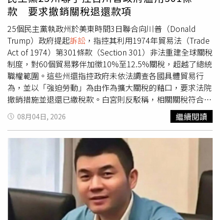
噱頭的人都錯了」。官方稱監獄管理局已完成完整規畫，包
款 要求撤銷關稅退還款項
括鱷魚的飼養、照護及休息空間，國家安全部也已編列約
700萬美元預算興建護城河。
25個民主黨執政州於美東時間3日聯合向川普（Donald
Trump）政府提起
訴訟
，指控其利用1974年貿易法（Trade
Act of 1974）第301條款（Section 301）非法重建全球關稅
制度，對60個貿易夥伴加徵10%至12.5%關稅，超越了總統
職權範圍。這些州還指控政府未依法調查各國具體貿易行
為，並以「強迫勞動」為由作為擴大關稅的藉口，要求法院
撤銷措施並退還已繳稅款。白宮則反駁稱，相關關稅符合美
國法律授權。據美國財經媒體《CNBC》的報導，這份訴狀
繼續閱讀
08月04日, 2026
已在3日提交至美國國際貿易法院（U.S. Court of
International Trade），挑戰川普政府對全球60個貿易夥伴
的大部分進口商品，課徵10%或12.5%關稅的措施。這些經
濟體合計占美國進口總額的99.4%，州政府在訴狀中表示，
相關關稅措施對美國貿易造成重大影響，並要求法院暫停執
行相關關稅措施，同時命令聯邦政府退還各州已支付的關稅
款項。紐約州總檢察長詹樂霞（Letitia James）在聲明中表
示：「在聯邦最高法院敗訴後，川普政府如今又試圖透過新
一輪關稅，以非法方式提高家庭與企業所承擔的稅負。」此