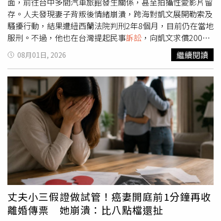
面，前往台中多間汽車旅館發生關係，甚至拍攝性愛影片留
存。人夫發現妻子背叛後情緒崩潰，跨海對凱文展開勒索及
騷擾行動，結果遭紐西蘭法院判刑2年8個月，目前仍在當地
服刑。不過，他也在台灣提起民事
訴訟
，向凱文求償200萬
元，台中地方法院近日審理後認定凱文侵害婚姻關係重大，
繼續閱讀
08月01日, 2026
判賠60萬元，全案仍可上訴。據《中時新聞網》報導，判決
指出，人夫與娜娜於民國100年結婚，婚後育有未成年子
女。直到112年7月底，人夫意外看到妻子手機跳出大量訊
息，察覺內容疑似不尋常，經追問後，娜娜才坦承與他人發
生婚外情，並交出手機讓丈夫查看。人夫查看對話紀錄後大
受刺激，發現紐西蘭籍男子凱文明知娜娜已有配偶，仍自
108年起與她展開長達4年的婚外關係。2人之間的聊天內容
不僅涉及感情曖昧，還充斥大量露骨性愛字眼。根據法院認
定的內容，凱文曾多次要求娜娜拍攝自慰影片、進行視訊性
愛，並傳送情趣用品相關連結。兩人對話中還出現「老婆，
我想X妳」、「擔心我不夠專心愛撫妳，妳會不舒服」、
「沒有邊開邊俯身去舔食妳就很收斂了」、「妳的淚水、口
丈夫小三假證做試管！癌妻開庭前1分鐘再收
水、奶水、淫水，我照單全收」、「喜歡X在妳的身體裡」
離婚傳票 她崩潰：比八點檔還扯
等露骨言語。此外，108年至112年間，凱文曾3度入境台