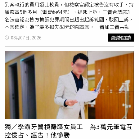
會提出完整說明，保障兒童受教與受照顧安全。
到案執行的費用還比較貴，但檢察官認定被告沒有收手，持
續竊電5個多月（電費約64元），提起上訴，二審合議庭3
名法官認為檢方擴張犯罪期間已超出起訴範圍，駁回上訴，
本案確定，為了最多損失88元的竊電案，一審加二審共動用
4名法官審案。以汽車多媒體維生的張姓男子，與樓上鄰居
繼續閱讀
08月07日, 2026
吳姓男子因噪音、環境髒亂問題長期不合並有多起官司，他
認為吳家小孩下樓時會朝他家大門吐口水，在樓梯間裝監視
器，卻被吳姓男子抓到監視器使用公寓的公共插座，因此報
警提告。台北地檢署以竊盜罪起訴張姓男子，他在北院審查
庭上承認竊電，法官以簡易判決處刑，處罰金4千元。犯罪
所得通常會宣告沒收或追徵，一審法官以本案小米監視器的
耗電度、約2個月的用電量算出張姓男子竊取24.192元的電
能「犯罪所得價值低微」，如果開啟沒收程序，掛號通知張
姓男子到案的郵務費用只怕就超過24元，執行成本遠高於沒
收實益，欠缺剝奪被告犯罪利得的重要性，因此不予宣告沒
收及追徵價額。北檢上訴主張，張姓男子被警方約談時就應
該知道偷接公共電源可能犯法，仍未拔掉監視器插頭，直到
獨／學霸牙醫槓離職女員工 為3萬元筆電互
一審開準備庭才停止竊電，以此認定他多偷了5個多月的電
控侵占、誣告！他慘勝
力，只罰4千元太輕，應加重改判。二審法官引用刑事
訴訟