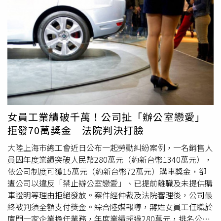
用政府官員的公開言論，作為第301條款關稅結果早已被預
戶。弟弟不服判決提出上訴，並向湘潭大學實名舉報哥哥涉
先決定的證據。例如最高法院作出相關裁決後，葛里爾曾透
嫌冒用其高考錄取資格。經校方調查，確認哥哥於2001年
露，政府官員將採取其他貿易授權工具，並加速相關程序，
冒用弟弟身分入學就讀，湘潭大學於2018年撤銷其本科學
以「確保政策延續」；美國財政部長貝森特（Scott
歷。
訴訟
期間，兄弟曾嘗試和解。哥哥支付160萬元，另就
Bessent）之後也聲稱，關稅稅率將恢復到「完全相同的水
200萬元款項簽立欠條，弟弟則撤回上訴，並出具聲明表示
準」。報導補充，上述案件已是針對川普新關稅措施提出的
先前舉報內容不實。然而，由於剩餘款項未依約支付，弟弟
第2起法律挑戰。此前，一群小型企業才起訴川普政府，並
再次提告追討欠款，並重啟對學籍事件的追責程序。2025
提出類似論點，認為川普不能利用新的法律授權，重新建立
年8月，湖南省高級人民法院認為湘潭大學首次撤銷學歷的
已被最高法院判定無效的關稅措施。
決定存在「證據不足、程序違法」等問題，要求校方重新作
成行政處分。同年11月，湘潭大學再次作出撤銷哥哥本科學
女員工業績破千萬！公司扯「辦公室戀愛」
歷的決定，哥哥隨後提起行政
訴訟
，目前案件已獲法院受
拒發70萬獎金 法院判決打臉
理，尚待開庭審理。儘管第一次撤銷學歷的決定已遭撤銷，
但在該決定生效期間，哥哥依此取得的碩士、博士學歷及學
大陸上海市總工會近日公布一起勞動糾紛案例，一名銷售人
位均已被撤銷，北京戶籍也於2019年遭註銷，相關影響持
員因年度業績突破人民幣280萬元（約新台幣1340萬元），
續延伸。另一方面，房產糾紛亦出現逆轉。2023年再審判
依公司制度可獲15萬元（約新台幣72萬元）購車獎金，卻
決認定，雙方確實存在借名買房契約關係，但法院認為哥哥
遭公司以違反「禁止辦公室戀愛」、已提前離職及未提供購
係透過不誠信方式取得北京戶籍，相關契約違反法律規定，
車證明等理由拒絕發放。案件經仲裁及法院審理後，公司最
應屬無效，因此駁回其要求辦理房屋所有權移轉登記的訴
終被判須全額支付獎金。綜合陸媒報導，蔣姓女員工任職於
求。由於涉案房屋此前已完成過戶，法院未啟動執行回轉，
廈門一家企業擔任業務，年度業績超過280萬元，排名公司