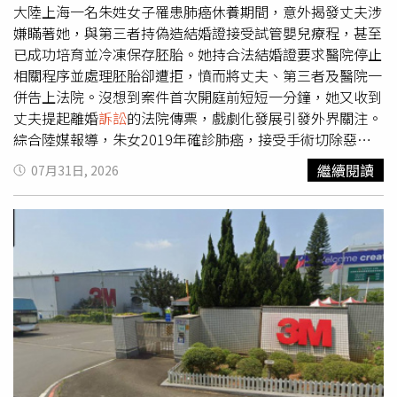
灣，每次來台後便前往台中與娜娜見面，兩人多次入住汽車
大陸上海一名朱姓女子罹患肺癌休養期間，意外揭發丈夫涉
旅館發生性關係，過程中還拍攝性愛影片保存，成為人夫日
嫌瞞著她，與第三者持偽造結婚證接受試管嬰兒療程，甚至
後提告的重要證據。人夫發現自己遭妻子背叛後，情緒受到
已成功培育並冷凍保存胚胎。她持合法結婚證要求醫院停止
極大衝擊，遂跨海對凱文進行勒索及騷擾等行為。然而，相
相關程序並處理胚胎卻遭拒，憤而將丈夫、第三者及醫院一
關行為也讓他遭紐西蘭法院追訴，並於114年7月25日判處2
併告上法院。沒想到案件首次開庭前短短一分鐘，她又收到
年8個月徒刑，目前仍在紐西蘭監獄服刑。不滿婚姻遭破壞
丈夫提起離婚
訴訟
的法院傳票，戲劇化發展引發外界關注。
的人夫也曾在台提起民事
訴訟
，要求凱文賠償200萬元。面
綜合陸媒報導，朱女2019年確診肺癌，接受手術切除惡性
對求償，凱文抗辯稱，配偶權並非法律明文保障的權利，因
腫瘤後便返家休養。直到2025年11月，她因收到復旦大學
繼續閱讀
07月31日, 2026
此不應負賠償責任；此外，他主張人夫早在111年間就曾傳
附屬中山醫院寄給丈夫的就診通知，意外發現丈夫竟與另一
訊息警告，請求權已超過2年消滅時效。凱文也反控自己曾
名女子接受試管嬰兒療程，而且受精卵已完成培育並冷凍保
遭人夫勒索、騷擾，認為因此受到損害，要求以80萬元賠償
存，只是尚未植入。她推算，若胚胎日後順利植入並出生，
金與本案債務相互抵銷。台中地院審理後認為，凱文明知娜
時間恐落在自己女兒參加大學考試前後。朱女事後展開查
娜已婚，仍與其維持多年婚外情，且雙方有大量親密對話、
證，發現丈夫與第三者疑似利用偽造的結婚證完成輔助生殖
性愛行為及影片紀錄，侵害婚姻關係的程度重大。法院認
建檔及相關醫療程序。事件曝光後，丈夫因涉嫌偽造結婚證
定，人夫是在112年6月後才真正掌握妻子外遇的完整情
件，遭公安機關依法行政拘留5天。得知真相後，朱女帶著
況，因此提告並未超過時效。至於凱文主張抵銷部分，法院
合法結婚證前往醫院，希望院方重新查核資料，停止相關醫
依《民法》第339條規定指出，因故意侵權行為所產生的債
療程序並處理冷凍胚胎，但遭院方拒絕。她表示，更令自己
務，不得主張抵銷，因此不採納其抗辯。法官審酌人夫為碩
無法接受的是，院方告知，若未來她與丈夫完成離婚，而丈
士畢業，目前人在紐西蘭服刑；凱文則為大學畢業，任職於
夫再與第三者依法辦理結婚登記，仍可能憑新的合法結婚