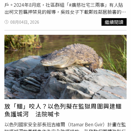
的名字。楊爸爸曾數度哽咽表示：「人死為大，為什麼不能
及東吳大學法律研究所雙碩士學位，自2005年起擔任國立
戶。2024年8月底，社區群組「#廣慈社宅三兩事」有人貼
說出他的名字？他是真實存在過的人，不是一個代號。」夫
中央大學經濟學系兼任講師，長年講授法律與經濟相關課
出柯文哲羈押禁見的報導，吳姓女子下載鄭姓鄰居臉書的柯
妻倆強調，爭取公開姓名並非出於仇恨，更不是消費悲劇，
程，並專長於民事、刑事
訴訟
及商務法律事務。張鈞綸辭世
基犬照片，加上雞、鴨及看守所圖像後傳進群組，這讓鄭姓
繼續閱讀
08月04日, 2026
而是希望社會永遠記得曾有一名叫楊承勳的孩子，在校園裡
消息傳出後，不少法律界人士紛紛表達哀悼，感念他多年來
鄰居怒告吳姓女子觸犯著作權法並提出民事求償30萬元，吳
失去生命，也希望藉由他的故事，推動少年司法、校園安全
投入法律實務、教學及公共議題討論的貢獻，也緬懷他敢言
姓女子一審辯稱重製照片是合理使用，遭判4個月有期徒
及被害人權益等制度改革，避免悲劇重演。依照《兒少法》
直率、關懷公共事務的精神。
刑，得易科罰金12萬元，民事部分判賠5千元。原本吳姓女
第69條第4項規定，若基於增進兒少福利或維護公共利益，
子得為一張柯基照付出12.5萬元的代價，不過她上訴後調整
並經主管機關邀集相關機關、兒少福利團體及媒體代表共同
訴訟
策略，表達「深感愧疚與懊悔」，智慧財產及商業法院
審議，認定有公開必要，即可不受姓名揭露限制。因此，新
考量她雖未達成調解，但已認罪有悔意，因此改判刑3月、
北市政府5日上午召開審議會議，邀集相關單位與家屬代表
緩刑2年，民事賠償案則已判決確定，吳姓女子的「敗訴成
共同討論。新北市教育局表示，考量市府將辦理重大校園安
本」大幅縮減96％，只剩5千元。依據本案判決，吳姓女子
全事件紀念活動，並編撰校園安全教材作為教育公益用途，
在鄭姓鄰居愛犬照上面加註「柯基」兩字，搭配雞和鴨的照
經審議後認定符合《兒少法》第69條第4項規定，因此決議
片，再貼在社區群組柯文哲羈押新聞底下，這有醜化柯基犬
同意未來可依法公開亡故學生楊承勳姓名。教育局也說明，
和飼主的動機，因為群組成員會從柯基的諧音聯想「柯文哲
由於涉及未成年身分揭露及個人資料保護，今年3月已先與
羈押」，社會大眾對於有人遭羈押，應知他捲入刑事案件又
放「鱷」咬人？以色列擬在監獄周圍興建鱷
家屬充分溝通並取得同意，再依法完成審議程序，兼顧兒少
犯嫌重大，吳姓女子可能讓群組成員對柯基照產生負面觀
魚護城河 法院喊卡
最佳利益、公共利益與個資保護。楊爸爸透露，目前市府仍
感，甚至懷疑飼主品行不佳、有犯罪嫌疑；對於飼主來說，
須完成最後簽核程序，最快下週即可正式核定，屆時相關教
有人把寵物照連結嫌犯羈押的新聞，很難會感到無傷大雅或
以色列國家安全部長班吉維爾（Itamar Ben Gvir）計畫在監
材及紀念活動都能依法使用兒子全名。