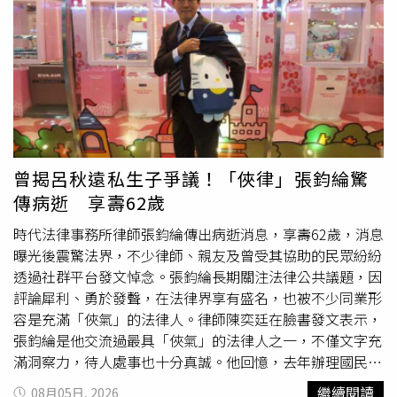
口中的誠意始終停留在言語，真正關心的只是如何少賠、不
寫「You are so sweet」、「You are so lovely」，後期轉
賠。根據民事答辯內容，持刀行兇的郭姓少年及父親主張，
為「My Sweet girl」、「My lovely girl」，還曾寫下這段文
楊爸爸、楊媽媽目前均有工作，未來退休後仍有退休金，加
字：「你愈來愈美麗大方動人，老師有時會有莫名的衝動要
上名下擁有不動產、租金收入及股票等資產，因此認為扶養
摸摸妳、或抱抱妳，或許可能激發彼此的創意，絕無惡意，
費及精神慰撫金請求金額過高。至於涉嫌教唆犯案的林姓少
希望不會造成妳的困擾，也希望妳不要介意」。另一名遭性
女則否認具有殺人故意，並主張自己案發時僅是國三學生，
騷的女研究生（下稱乙女）則向性平會投訴，徐世勳經常關
若需負擔高額賠償，恐怕會摧毀日後進入社會的信心及生活
注她的打扮，指導碩士論文研究時期，請她到辦公室討論論
信用，影響未來獨立生活能力。這番說法讓楊家難以接受。
文進展，過程中不斷說她「性感」、「漂亮」，讓她十分尷
曾揭呂秋遠私生子爭議！「俠律」張鈞綸驚
楊媽媽激動反問：「她擔心自己的未來，那我們孩子的未來
尬、噁心。乙女表示，徐世勳帶她與學姊甲女去某鄉公所訪
傳病逝 享壽62歲
呢？承勳的未來誰還給我們？」此外，林女父母在法庭上表
問，要求她和學姊帶泳裝到飯店穿，抵達飯店後對學姊說想
示，平時已盡到教養責任，不僅提醒女兒不得從事危險行
參觀房間，讓她和學姊都感到極為不妥而婉拒，之後也非常
時代法律事務所律師張鈞綸傳出病逝消息，享壽62歲，消息
為，也加入班級家長群組、配合家庭訪問、關心交友情況，
緊張，因此考察全程都跟學姊待在一起不敢分開。台大性平
曝光後震驚法界，不少律師、親友及曾受其協助的民眾紛紛
案發後一家人更遭網友肉搜，生活受到極大影響。對此，楊
會指出，徐世勳遭停聘後仍未離開系館，兩名女研究生恐懼
透過社群平台發文悼念。張鈞綸長期關注法律公共議題，因
爸爸直言，肉搜並非家屬所為，更質疑若家長真的長期關心
還會在系上見到徐世勳，只能選擇迴避，甲女情緒崩潰、放
評論犀利、勇於發聲，在法律界享有盛名，也被不少同業形
孩子，面對記過、出勤異常等警訊，是否真的毫無察覺？若
棄論文離開學校，乙女提出要求更換指導教授，可見停聘無
容是充滿「俠氣」的法律人。律師陳奕廷在臉書發文表示，
能及早介入，也許悲劇就不會發生。楊爸爸最後表示，無論
法達到懲處效果，確實有解聘的必要。徐世勳不滿台大決議
張鈞綸是他交流過最具「俠氣」的法律人之一，不僅文字充
法院最終判賠多少，都無法換回兒子的生命。他一路堅持至
解聘、2年不得聘任，訴願被駁回之後，向台北高等行政法
滿洞察力，待人處事也十分真誠。他回憶，去年辦理國民法
今，從來不是為了金錢，而是希望透過楊承勳的事件，推動
院提告主張已與甲女達成協議，甲女撤回民事
訴訟
及刑事告
官案件時，曾與張鈞綸在法庭旁聽席交流辯護經驗，之後也
繼續閱讀
08月05日, 2026