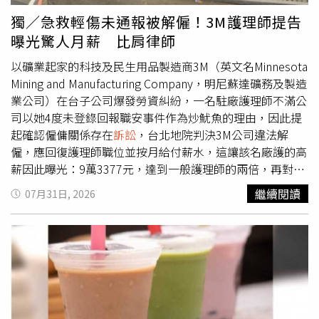
紐西蘭建築事務所，稅前年薪約200萬元、稅後約150萬
證，申請使用先前透過假證件培育完成的冷凍胚胎。認為婚
獨／急救輕傷未通報被解僱！3M護理師提告
元，另需扶養配偶及2名子女等情況，認定賠償金額以60萬
姻權益及配偶權遭到嚴重侵害，朱女因此向法院提起民事
訴
曝光驚人月薪 比肩律師
元為適當，判決凱文應賠償人夫60萬元。全案仍可依法提起
訟
，將丈夫、第三者及醫院列為共同被告，希望透過司法程
上訴。
序釐清責任歸屬。案件7月30日首次開庭，不過就在走進法
以礦業起家的科技及民生用品製造商3M（英文名Minnesota
庭前一分鐘，朱女突然收到法院通知，得知丈夫已另外提起
Mining and Manufacturing Company，明尼蘇達礦務及製造
離婚
訴訟
，案件排定8月11日開庭。她感嘆，事情巧合得令
業公司）在台子公司爆發勞資糾紛，一名駐廠護理師不滿公
人難以置信，「連電視劇都演不出這樣的劇情」。朱女透
司以她4度未登錄回報職安事件作為炒魷魚的理由，因此提
露，男方在庭前還向法院申請不公開審理，因此許多庭訊內
起確認僱傭關係存在
訴訟
，台北地院判決3M公司違法解
容依法無法對外公開，目前法院尚未宣判，也未說明是否還
僱，應回復護理師職位並按月給付薪水，這讓該名廠護的高
會再次開庭，後續仍須等待法院通知。她也表示，自己並非
薪因此曝光：9萬3377元，達到一般護理師的兩倍，再對比
唯一受害者，過去大陸曾有類似案例，同樣有人涉嫌利用假
勞動部公布的十大高薪行業，3M廠護薪資行情堪比排名第7
繼續閱讀
07月31日, 2026
結婚證完成試管嬰兒療程並生下子女。她認為，許多合法配
的律師（平均9萬3千元），也印證外商公司待遇福利遠優於
偶是在婚姻破裂，甚至離婚後，才得知另一半早已利用偽造
本土企業的既定印象。楊姓護理師2016年12月進入3Ｍ擔任
證件與婚外對象接受輔助生殖治療，因此希望透過自身案
廠護、月薪9萬3377元，在2022年到2024年她經手處理4件
件，讓社會更加重視相關問題。談及目前的訴求，朱女表
引發爭議的意外，第一次是2022年某日，楊梅廠操作員扭
示，她認為丈夫與第三者培育的冷凍胚胎，已成為婚姻中的
傷腳踝，楊姓護理師治療後沒使用「Medgate」登錄廠內診
一道傷痕，希望相關胚胎能依法獲得妥善處理，不應再被使
療急救紀錄，也沒在職業安全通報平台「EHS360」回報此
用，同時要求第三者公開道歉；至於丈夫，她則表示，雙方
事。第二次是2023年5月11日，技術員維護機器時撞到頭流