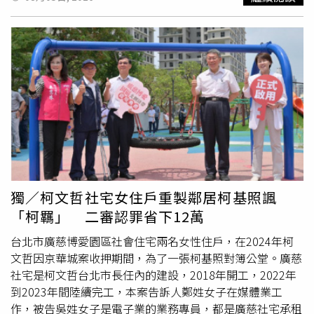
《少年事件處理法》修法、完善校園安全及高關懷學生輔導
訴，本件是否仍有解聘的必要有審酌餘地，解聘將使他無法
邀請對方分享對國民法官制度的觀察，未料再次得知消息已
制度，讓下一個家庭不必承受與他們相同的痛苦。他說，承
任教、失去公立學校教師請領退休金的權益，相較類似校園
是對方離世，感嘆「一路好走」。另有親友發文表示，張鈞
勳雖然回不來了，但如果孩子的離開，能真正讓制度向前跨
性平案已違反比例原則，顯然有情輕法重的疑慮。北高行在
綸已「卸下世上的勞苦，安息主懷」，也有人回憶兩人過去
出一步、保護更多孩子，那就是一家人一路努力至今最大的
2024年9月判決徐世勳敗訴，他提起上訴仍做相同主張，最
曾在台北自來水園區喝啤酒、談人生、聊工作，如今只能以
意義。回述整起事件經過，2023年12月25日，新北市一所
高行政法院認為上訴無理由，今年7月駁回上訴，台大解聘
「Farewell, my dear brethren」表達最後道別。一名曾接
國中發生校園割頸命案。當時林姓少女因不滿遭楊承勳提醒
徐世勳確定、2年內不可聘任為教師。不過徐世勳的杏壇生
受張鈞綸協助打贏官司的民眾也透露，張鈞綸去年健康狀況
不要破壞公物，找來郭姓少年替她出頭。郭男到場後先與楊
涯並非完全畫下句點，台大在北高行審理期間曾表示，徐世
已不如以往，如今驟然離世令人相當不捨。目前家屬尚未公
承勳發生衝突，儘管楊一再表示自己只是善意提醒，仍未能
勳解聘2年屆滿後，因已逾齡不得於公立學校任職，但可以
布確切死因，外界普遍推測為因病辭世。張鈞綸去年曾因公
平息雙方情緒，最後郭男竟持預藏彈簧刀朝楊承勳頸部、胸
至私校任職，並不像徐世勳聲稱會讓他終身不得聘任。
開評論律師呂秋遠私生子事件，引發社會廣泛討論。他指
口猛刺多刀，造成大量失血，送醫後雖裝設葉克膜搶救，仍
出，依據公開判決資料，孩子生母為呂秋遠事務所的學習律
傷重不治。案件震驚全國，也掀起外界對少年司法制度、校
師，呂秋遠是在女方提起強制認領
訴訟
後，才完成認領程
園安全及未成年重大犯罪處遇的廣泛討論。楊承勳原本是數
序，因此質疑對方事後仍以受害者自居，相關言論當時引起
獨／柯文哲社宅女住戶重製鄰居柯基照諷
理資優生，積極準備報考建國中學數理資優班，未料夢想卻
高度關注。此外，張鈞綸也表示，呂秋遠與學習律師交往一
「柯羈」 二審認罪省下12萬
因這場悲劇戛然而止。家屬始終希望，社會記得的不只是一
事在律師圈早已廣為人知，並引用2023年修正、2024年施
起校園命案，而是一名真正存在過、努力生活過的孩子。由
行的《性別平等教育法》，指出指導律師與學習律師間涉及
台北市廣慈博愛園區社會住宅兩名女性住戶，在2024年柯
於《兒童及少年福利與權益保障法》第69條規定，媒體不得
權勢不對等關係，相關專業倫理值得社會討論。他強調，相
文哲因京華城案收押期間，為了一張柯基照對簿公堂。廣慈
公開未成年人的姓名及足以辨識身分資訊，因此多年來外界
關內容均可從公開判決資料查證，並未揭露不應公開的個人
社宅是柯文哲台北市長任內的建設，2018年開工，2022年
只能以「楊姓國中生」稱呼楊承勳。對楊家而言，孩子彷彿
隱私，即使因此面臨法律
訴訟
，也願意接受司法檢驗。除了
到2023年間陸續完工，本案告訴人鄭姓女子在媒體業工
只剩下一個代號，因此一直希望有朝一日，能讓社會記住他
執業律師身分外，張鈞綸擁有國立台灣大學機械工程研究所
作，被告吳姓女子是電子業的業務專員，都是廣慈社宅承租