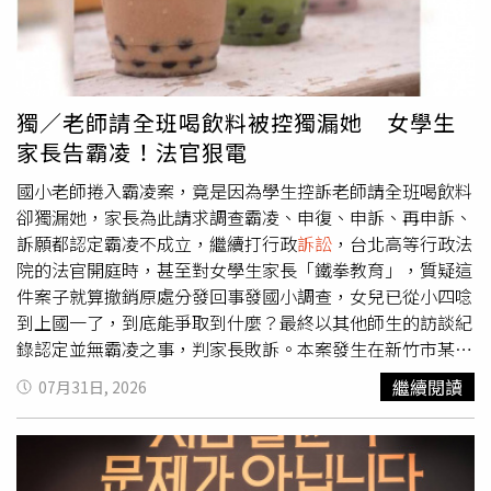
將在法庭上解決所有爭議。事件曝光後，外界也質疑醫院是
血暈眩，楊姓護理師處置後同樣未於兩個系統通報。第三次
否在審查程序上出現漏洞。媒體向多家生殖醫學中心查證，
在2024年2月27日，工程師在辦公室突然暈倒昏迷，甦醒後
各院均表示，接受試管嬰兒療程依法必須出示身分證及結婚
去護理站讓楊姓護理師醫治，之後她也沒用兩個系統回報。
證正本，夫妻雙方還須完成拍照、刷臉等身分驗證程序，若
第四次發生在2024年11月27日，承包商訪客在工廠大門扭
未提供結婚證，僅能接受一般檢查，無法正式建檔或進行試
到腳，接受楊姓護理師處理，她仍未在Medgate紀錄、
獨／老師請全班喝飲料被控獨漏她 女學生
管嬰兒療程。至於涉案的復旦大學附屬中山醫院則表示，辦
EHS360通報。2025年3月，3M以勞基法第11條第5款為
家長告霸凌！法官狠電
理輔助生殖療程確實需要提供結婚證等相關證件，至於本案
由，通知楊姓護理師終止僱傭關係，她提告主張自己足以勝
涉及偽造證件及冷凍胚胎等爭議，已交由相關部門統一處
任工作，公司違反解僱最後手段性。3M公司告訴法院，廠
國小老師捲入霸凌案，竟是因為學生控訴老師請全班喝飲料
理，截至報導截稿前，院方尚未正式回應媒體詢問。受訪律
護的工作除了提供員工健康諮詢、急救和緊急處置，還有申
卻獨漏她，家長為此請求調查霸凌、申復、申訴、再申訴、
師指出，若丈夫與第三者確實利用偽造結婚證接受輔助生殖
報、保存及追蹤紀錄，所以每次醫療後須在Medgate內部回
訴願都認定霸凌不成立，繼續打行政
訴訟
，台北高等行政法
治療，不僅可能涉及偽造國家機關證件等違法行為，也已違
報系統詳實登錄診療急救紀錄，還得進行職安通報，在
院的法官開庭時，甚至對女學生家長「鐵拳教育」，質疑這
反婚姻忠誠義務。原配除可在離婚
訴訟
中主張精神慰撫金，
EHS360系統紀錄追蹤職安事件。3M主張接到匿名舉報，楊
件案子就算撤銷原處分發回事發國小調查，女兒已從小四唸
也可依法追討遭不當支出的夫妻共同財產。至於醫院是否須
梅廠EHS主管指示團隊掩蓋工廠發生的傷害事故，內部調查
到上國一了，到底能爭取到什麼？最終以其他師生的訪談紀
承擔法律責任，律師分析，目前醫療院所大多僅能針對民眾
發現楊姓護理師4次應通報未通報，她承認違規未進行EHS
錄認定並無霸凌之事，判家長敗訴。本案發生在新竹市某國
提供的證件進行形式審查，並無權限直接查詢婚姻登記資
通報，在前兩次意外處理完畢後「錯誤遵循EHS主管的指
小，遭投訴的男老師帶三年級，在學生升四年級後卸任班
繼續閱讀
07月31日, 2026
料，因此若偽造證件足以亂真，醫院未能第一時間辨識，不
示」；調查過程中另外抓到楊姓護理師在Medgate系統也漏
導，他不忘維繫師生感情，2023年6月29日請原本三年級的
一定構成違法。不過，在合法配偶提出質疑後，院方是否已
報，這構成重大職務疏失，也不符醫療道德規範，導致公司
學生喝飲料，本案女學生沒喝到，對於男老師請客名單是否
善盡查核、暫停相關程序及風險控管義務，仍有待法院進一
無法預知風險、釐清職業災害的責任歸屬，因此楊姓護理師
刻意排除她出現爭議。請飲料事件隔天，女學生父母向校方
步認定。對於最受外界關注的冷凍胚胎處置問題，律師表
無法勝任工作。台北地院調查，依據3M的作業指導書，任
申請調查校園霸凌事件，主張男老師私下交代同學排擠女