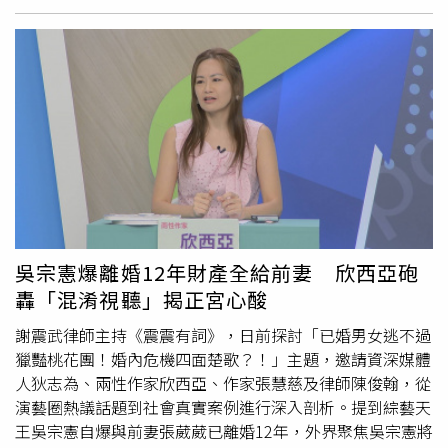
費，北院判決3M應再付6910元給楊姓護理師，並從今年6
學生家長控訴男老師要求同學排擠她、刻意不請她喝飲料，
一連串崩潰失控的故事。金憓秀與曹汝貞早在23年前便已透
月到復職日為止，按月支付9萬3377元。本案為一審判決，
並無其他客觀證據足以證明。法官查出，案發當天總共4名
過經典歷史劇《張禧嬪》結緣。金憓秀在記者會上回憶起兩
可上訴二審。值得玩味的是，判決書提到這4次急救事件未
學生沒喝到飲料，可證明男老師並非獨漏該名女學生，也沒
人初次相遇的情景時表示：「當年的曹汝貞還是一名尚在磨
依規定在EHS360系統通報，其實是楊姓護理師向3M檢舉
針對她差別待遇，所以無法認定有故意孤立、羞辱或侵害的
練中的演員，如今能再次遇見一步步沉穩、認真成長至今的
的，除了有電子郵件為證，還有員工出庭作證也這麼說。本
動機。女學生的家長為何執著申訴霸凌？為何有一名同學對
她，是這部作品帶給我的喜悅。每次和她對戲都讓我怦然心
刊聯繫3M公司詢問對於本案判決的回應，截稿前未獲得回
調查小組說男老師很怕家長又告？本刊深入追查，這對師生
動也非常開心。這真的是非常難得的機會，我與一位優秀的
覆。
在「飲料事件」之前早已結怨，疫情期間學校採取遠距教
演員在一部好作品中再次相遇，也因此讓這部作品變得更加
學，男老師曾在群組宣布補課消息，但女學生家長堅稱沒收
特別。」金憓秀和金智勳飾網紅夫妻。（圖／friDay影音提
到通知，加上男老師補課時確實犯錯，應該上體適能卻沒出
供）曹汝貞則透露：「這次會接演本劇除了劇本非常好，憓
現在鏡頭前，讓全班自習，剛好被女學生家長逮到小辮子告
秀姐才是決定性的原因。」她在新人時期透過《張》劇遇見
狀，後續發生「飲料事件」，女學生家長當成老師再度獨漏
當時已是頂尖演員的金憓秀，「當時我感受到一股『只要和
吳宗憲爆離婚12年財產全給前妻 欣西亞砲
女兒，因此又槓上。北高行判決女學生家長敗訴，不過男老
這位前輩在一起，好像什麼都能做到』的能量，這次也同樣
轟「混淆視聽」揭正宮心酸
師已經因為「體適能缺課」案遭懲處，轉到其他學校任職。
如此。」預告兩人在新劇中將展現與眾不同的合作默契。金
憓秀這次將飾演知名人氣網紅「慶熙」，她幽默表示：「我
謝震武律師主持《震震有詞》，日前探討「已婚男女逃不過
發現自己完全沒有當網紅的天分。我平常不太看YouTube，
獵豔桃花團！婚內危機四面楚歌？！」主題，邀請資深媒體
但為了準備這部作品，看了很多韓國網紅的內容，也大量運
人狄志為、兩性作家欣西亞、作家張慧慈及律師陳俊翰，從
用了他們的特徵。此外，為了呈現真實網紅的外在形象，劇
演藝圈熱議話題到社會真實案例進行深入剖析。提到綜藝天
中服裝也是透過實際製作後才進行拍攝。」她進一步透露：
王吳宗憲自爆與前妻張葳葳已離婚12年，外界聚焦吳宗憲將