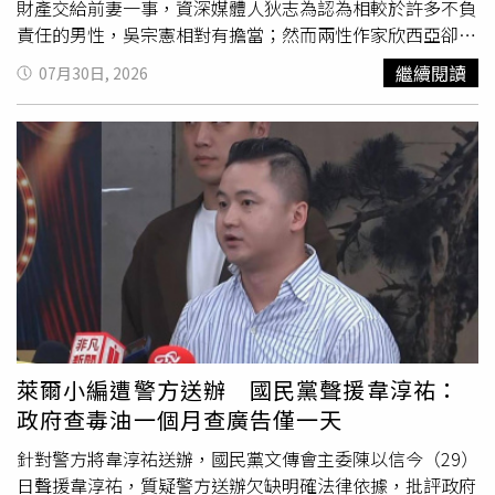
「我看了很多韓國知名網紅與YouTube內容，雖然我以前不
財產交給前妻一事，資深媒體人狄志為認為相較於許多不負
知道，但原來有很多人擁有非常大的影響力，海外也有許多
責任的男性，吳宗憲相對有擔當；然而兩性作家欣西亞卻持
影響力甚至超越藝人、在全球都具有影響力的人。我參考並
不同看法，「對我來說根本不算有擔當，在婚姻中做出背叛
繼續閱讀
07月30日, 2026
融入了那些外型具有魅力、又非常引領潮流的人。」
承諾、背棄誠信的行為，就不叫有責任，不建議混淆視
聽。」欣西亞心疼表示，比起新聞熱度，她更關心原配的心
情。她將原配比喻為守護家庭的「地基主」，默默付出卻無
人看見背後的心酸。看著老公在電視上追求別人，內心必然
百感交集，「雖說吳宗憲離婚後錢都給了前妻，錢拿了是彌
補的一種，但之前被背叛的傷痛很難抹平。」狄志為也在節
目中分享，曾捧紅王力宏、范曉萱等重量級歌手的知名唱片
公司老闆，近期遭結婚24年的前妻控訴「假離婚真甩妻」。
該老闆於2009年以捲入跨國金融案件為由，佯稱避免連累
太太而辦理離婚，並保證生活不變，兩人離婚後仍同居。直
到兩年前太太提出復婚，他卻一口拒絕，太太這才驚覺自己
慘遭設計，甚至失去財產分配權。更讓太太心碎的是，她隨
萊爾小編遭警方送辦 國民黨聲援韋淳祐：
後發現前夫竟愛上一名小26歲已婚的印尼籍移工（僅比大女
政府查毒油一個月查廣告僅一天
兒大4歲）。前妻憤而對質竟換來對方狂吼：「我已經跟妳
離婚了，我要交100個女朋友也不關妳的事。」隨後更於去
針對警方將韋淳祐送辦，國民黨文傳會主委陳以信今（29）
年10月、11月間將前妻強行趕出家門，並提起
訴訟
反咬追
日聲援韋淳祐，質疑警方送辦欠缺明確法律依據，批評政府