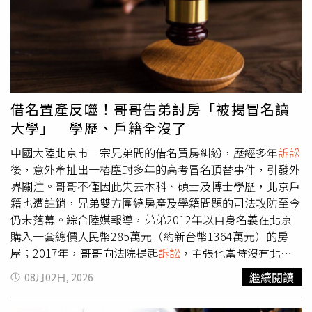
的關稅，都必須針對終止該不公平行為而「量身打造」。訴
調查；據調查單位與權威機構揭露，胡小偉在太子集團中扮
狀進一步指控，USTR並未指出各經濟體被課徵的關稅稅
演舉足輕重的角色，更是集團要員陳志進入網路灰色產業的
率，與當地供應鏈中涉及強迫勞動商品的比例之間存在任何
「幕後大哥」。早在2010年，胡小偉就曾是大陸重慶警方
關聯；USTR更沒有建立可達成的明確標準，使這60個經濟
查獲的「騎士攻擊網絡」非法入侵電腦系統案的主謀，當時
體可以解除關稅制裁。該份法律文件還指出，USTR所提出
陳志僅為其手下成員之一。後續資料更證實，無論是遭美國
的例子與政府的關稅理由存在矛盾。USTR曾以巴西冷凍牛
實施制裁的「陳小二」、被香港律政司發布限制令的「胡晏
肉作為3項與強迫勞動相關商品的例子之一，但該產品卻被
銘」，或是名震一時的「胡小偉」，皆為同一人。
借名置產反噬！哥哥告弟討房「被揭冒名讀
豁免於相關關稅之外。對此，紐約州州長霍楚（Kathy
大學」 學歷、戶籍全沒了
Hochul）在聲明中表示，這些關稅是「對美國勤奮家庭徵
收的稅」，並指出相關措施將推高食品雜貨、家庭必需品、
中國大陸北京市一宗兄弟間的借名買房糾紛，歷經多年
訴訟
建築材料以及其他日常商品的成本。這起
訴訟
也質疑關稅措
後，意外牽扯出一樁塵封多年的高考冒名頂替事件，引發外
施公布的時間點。USTR於7月23日宣布相關關稅，而就在
界關注。哥哥不僅因此失去本科、碩士及博士學歷，北京戶
前1天，依據1974年貿易法第122條款（Section 122）實施
籍也遭註銷，兄弟雙方圍繞房產及學籍問題的司法攻防至今
的臨時關稅措施才剛到期。此舉使川普的關稅制度得以在沒
仍未落幕。綜合陸媒報導，弟弟2012年以自身名義在北京
有中斷的情況下繼續運作。美國最高法院此前曾裁定，《國
購入一套總價人民幣285萬元（約新台幣1364萬元）的房
際緊急經濟權力法》（International Emergency Economic
屋；2017年，哥哥向法院提起
訴訟
，主張他當時沒有北京
Powers Act）並未授權川普實施先前的關稅措施。之後，美
戶籍，才借用弟弟名義購屋，要求將房產過戶至自己名下。
繼續閱讀
08月02日, 2026
國國際貿易法院也駁回政府依據第122條款實施關稅的做
北京市西城區法院審理後認定，房屋首付款由母親支付，大
法，但該裁決目前因上訴程序而暫停執行。這些州政府還引
部分房貸則由哥哥負擔，因此一審判決弟弟應配合辦理過