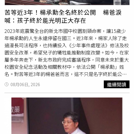
的綠松灰色公務筆電，台北地檢署不起訴，因為馬姓牙醫無
法提出林姓女子領取或借用筆電的證據，無法憑告訴人單一
苦等近3年！楊承勳全名終於公開 楊爸淚
指訴認定被告有罪。林姓女子得知侵占官司過關便展開反
喊：孩子終於能光明正大存在
擊，狀告馬姓牙醫涉犯誣告罪，北檢認定雙方因解雇爭議衍
生勞資糾紛，馬姓牙醫明知林姓女子沒拿筆電還告她，因此
2023年底震驚全台的新北市國中校園割頸命案，讓15歲少
以誣告罪起訴。馬姓牙醫提出2021年8月購買ASUS
年楊承勳的人生永遠停留在國三。近3年來，楊家人除了走
ZenBook 13OLED的發票，並向法官喊冤，林姓女子應徵
過漫長司法程序，也持續投入《少年事件處理法》修法及校
工作時告知沒筆電可用，他考量當時公司剛成立「沒有可工
園安全改革，希望兒子的犧牲能推動制度改變。如今，在家
作的地方」，而數位行銷經理可遠距上班，他出借自己的筆
屬多年奔走下，新北市政府完成審議程序，同意未來於重大
電卻沒留下交付筆電的紀錄；林姓女子離職卻不還也否認拿
校園安全紀念活動及相關教材中，依法公開「楊承勳」姓
筆電，他研判林姓女子的動機可能是因為公司不願意開非自
名。對苦等近3年的楊爸爸而言，這不只是名字終於能公
願離職證明。台北地院為了解那部筆電的使用情形，找診所
開，更代表孩子終於能以真正的名字，被社會記住，而不再
繼續閱讀
08月06日, 2026
人資作證，人資出庭表示，診所通常不會配發電腦，除非是
只是新聞中的「楊姓國中生」。根據《三立新聞網》報導，
特定情況才會提供電腦讓員工帶回去，不過診所沒有為公用
得知審議結果後，楊爸爸一開始仍帶著些許不確定，直到再
物品的管理做任何紀錄，不會讓員工簽領用或交接文件。人
次向教育局確認內容後，才終於放下心來。他沉默片刻後，
資證稱，2022年年底她在大安區診所工作時，筆電放她座
只說了一句：「承勳終於可以光明正大地存在了。」隨後又
位旁邊，後來退租搬到新店之後，就沒看到筆電了。北院審
感慨表示：「終於又往前進了一步。」短短幾個字，道盡一
酌，本案公司沒有明確的財產設備管理紀錄制度，證人也說
家人近3年來奔走、等待與堅持的心情。他坦言，公開姓名
筆電在搬家後遺失，即使林姓女子實際上沒有侵占，馬姓牙
只是開始，更重要的是完成對兒子的承諾。他說，未來仍將