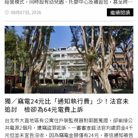
經營模式，同時設有幼兒園、托嬰中心及補習班，甚至跨縣
市設立多處分園，因此政府不應再將兒虐事件視為單一園所
繼續閱讀
08月07日, 2026
或個別教師的個案，而應從整體經營模式與監督制度進行檢
討。林月琴也提及培諾米達兒童性侵國賠案，批評台北市政
府在案件處理過程中態度消極。她指出，市府曾主張第一名
受害兒童離園後未再受害，因此沒有進一步調查義務，但隔
年卻陸續傳出更多受害案件。她並質疑，市府於國賠
訴訟
期
間未提供相關資料，影響案件審理，即使遭監察院糾正，仍
未正視行政責任。台北市議員簡舒培表示，夏莉絲幼兒園集
團爆發集體虐童事件已逾一個月，期間家長多次透過陳情及
1999專線反映問題，但教育、社會、勞動、環保及衛生等
相關局處的處置均未有效回應外界疑慮。她要求台北市政府
徹查事件始末，並釐清是否涉及行政疏失。民進黨發言人吳
崢則批評，蔣萬安過去面對政治議題時經常公開表態，如今
獨／竊電24元比「通知執行費」少！法官未
面對連鎖教保機構爭議卻未積極回應，質疑其面對重大事件
追討 檢卻為64元電費上訴
的態度前後不一。他呼籲台北市政府儘速釐清相關責任，提
出具體改善措施，回應受害家長及社會大眾的期待。民進黨
台北市大直地區有公寓住戶裝監視器對鄰居蒐證，卻偷接公
要求，台北市政府應全面盤點集團式教保機構的管理機制，
共電源2個月，遭竊盜罪起訴，一審審查庭法官判處罰金4千
徹查是否存在跨機構違規或監督漏洞，並針對相關爭議向社
元但並未宣告沒收，因為竊電金額僅有24元，寄信通知被告