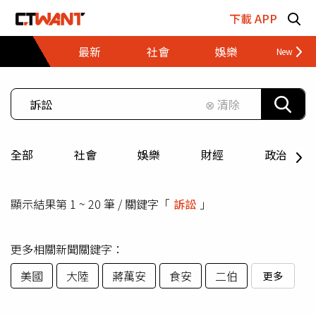
跳至主要內容區塊
下載 APP
最新
社會
娛樂
財經
⊗ 清除
全部
社會
娛樂
財經
政治
顯示結果第 1 ~ 20 筆 / 關鍵字「
訴訟
」
更多相關新聞關鍵字：
美國
大陸
蔣萬安
食安
二伯
更多