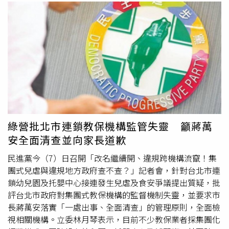
綠營批北市連鎖教保機構監管失靈 籲蔣萬
安全面清查並向家長道歉
民進黨今（7）日召開「改名繼續開、違規跨機構流竄！集
團式兒虐與違規地方政府查不查？」記者會，針對台北市連
鎖幼兒園及托嬰中心接連發生兒虐及食安爭議提出質疑，批
評台北市政府對集團式教保機構的監督機制失靈，並要求市
長蔣萬安落實「一處出事、全面清查」的管理原則，全面檢
視相關機構。立委林月琴表示，目前不少教保業者採集團化