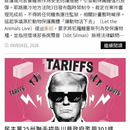
無比光榮，因此合成「柯基雞鴨照」並非合理使用。吳姓女
獄護城河放養鱷魚作為安全防護措施，引發動保團體強烈反
子於台北地院審理期間否認犯罪，她主張沒使用柯基照來營
彈。耶路撒冷地方法院3日發布臨時禁制令，裁定在案件審
利，PO照動機是討論新聞時事、活絡鄰居感情，在一審有
理完成前，不得將任何鱷魚運往監獄，相關計畫暫時喊停。
罪判決出爐後，檢方未上訴，吳姓女子一開始上訴仍無罪答
這起爭議源於動物保護團體「讓動物活下去」（Let the
辯，到了今年6月改口認罪，請智商法院從輕量刑並宣告緩
Animals Live）提出
訴訟
，要求將尼羅鱷重新列為受保護物
刑，再也不爭執犯罪事實與罪名。二審合議庭想了解鄭姓鄰
種，並指控環境部長席爾曼（Idit Silman）無視法律顧問及
居的看法，她具狀表達吳姓女子雖在「存證信函」中表示深
自然與公園管理局的專業意見，政府也無權推動相關政策。
繼續閱讀
08月04日, 2026
感歉疚，但並未「公開道歉」或在社群平台提出具體補救措
席爾曼上月已將尼羅鱷從受保護物種改列為「受管理野生動
施，她因本案遭受不少壓力與困擾，吳姓女子只賠償民事案
物」，為將鱷魚引進以色列凱齊奧特監獄（Ketziot
件所判決的金額5千元，無法讓她感到有誠意彌補損害、解
Prison）周圍、正在興建中的護城河鋪路。法官魯賓
決紛爭，所以請法官維持4個月有期徒刑「以昭公道」。智
（Avraham Rubin）指出，關於鱷魚可能遭受傷害的主張值
商法院認為，吳姓女子只是一時衝動觸法，歷經司法偵審程
得進一步調查，因此下令禁止運送鱷魚或進行任何相關的準
序應得到教訓，也表達悔意了，宣告有期徒刑3月可暫不執
備工作，直到法院作出最終判決為止，並要求環境部、國家
行，緩刑期間須保護管束、做公益60小時、上3次法治教育
安全部及以色列監獄管理局於週三前提出說明。以色列自然
課，如果不好好遵守，檢察官可撤銷緩刑。全案二審即定
與公園管理局長期反對這項計畫，認為全球沒有任何專業或
讞，柯文哲社宅住戶的「柯基犬之戰」就此落幕。
科學依據支持將鱷魚作為監獄安全設施，同時警告引進大
型、長壽且非原生掠食動物，恐對自然生態、民眾安全，以
及監獄受刑人與工作人員造成風險。不過，班吉維爾辦公室
表示，監獄護城河工程已經展開，並強調「任何認為這只是
民主黨25州聯手控告川普政府濫用301條