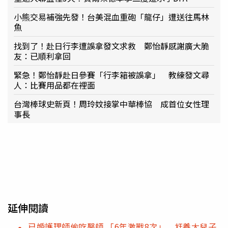
小熊交易補強先發！台美混血重砲「龍仔」遭送往馬林
魚
找到了！赴日行李遭誤拿發文求救 鄭怡靜感謝廣大脆
友：已順利拿回
緊急！鄭怡靜赴日參賽「行李箱被誤拿」 教練發文尋
人：比賽用品都在裡面
台灣棒球史新頁！周玲妏接掌中華棒協 成首位女性理
事長
延伸閱讀
已婚護理師偷吃醫師 「6年激戰8次」 尪養大兒子