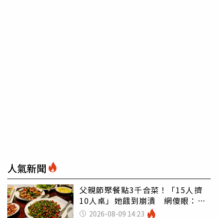
人氣新聞
父親節聚餐點3千合菜！「15人擠
10人桌」她餓到崩潰 網傻眼：讓
店家看笑話
2026-08-09 14:23