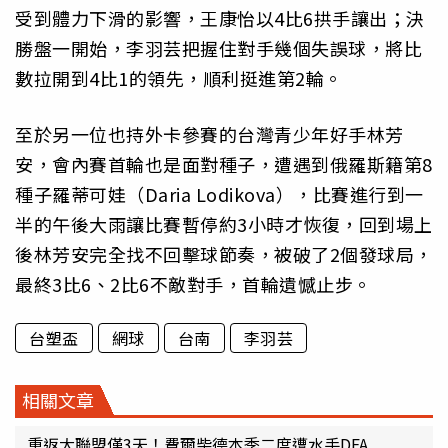
受到體力下滑的影響，王康怡以4比6拱手讓出；決
勝盤一開始，李羽芸把握住對手幾個失誤球，將比
數拉開到4比1的領先，順利挺進第2輪。
至於另一位也持外卡參賽的台灣青少年好手林芳
安，會內賽首輪也是面對種子，遭遇到俄羅斯籍第8
種子羅蒂可娃（Daria Lodikova），比賽進行到一
半的午後大雨讓比賽暫停約3小時才恢復，回到場上
後林芳安完全找不回擊球節奏，被破了2個發球局，
最終3比6、2比6不敵對手，首輪遺憾止步。
台塑盃
網球
台南
李羽芸
相關文章
重返大聯盟僅3天！費爾柴德本季二度遭水手DFA