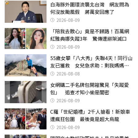
白海豚外圍環流襲北台灣 網友問為
何沒放颱風假 蔣萬安回應了
2026-08-09
「陪我去散心」竟是不歸路！百萬網
紅雅典娜失蹤3年 驚傳遭綁架滅口
2026-08-09
55歲女攀「八大秀」失聯4天！同行山
友已獲救 女兒急求助：剩我媽媽還
沒找到
2026-08-08
女網購二手名牌包開箱驚見「失蹤愛
包」 追查才知小偷是閨密
2026-08-09
C羅「世紀婚禮」2千人搶看！新娘車
遭瘋狂包圍 最後竟是超大烏龍
2026-08-09