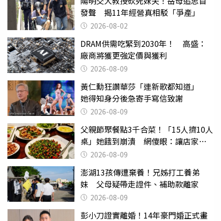
陽明交大教授砍死妹夫！岳母追思首
發聲 揭11年經營真相駁「爭產」
2026-08-02
DRAM供需吃緊到2030年！ 高盛：
廠商將獲更強定價與獲利
2026-08-09
黃仁勳狂讚華莎「連新歌都知道」
她得知身分後急寄手寫信致謝
2026-08-09
父親節聚餐點3千合菜！「15人擠10人
桌」她餓到崩潰 網傻眼：讓店家看
笑話
2026-08-09
澎湖13孩傳遭棄養！兄姊打工養弟
妹 父母疑帶走證件、補助款離家
2026-08-09
彭小刀證實離婚！14年豪門婚正式畫