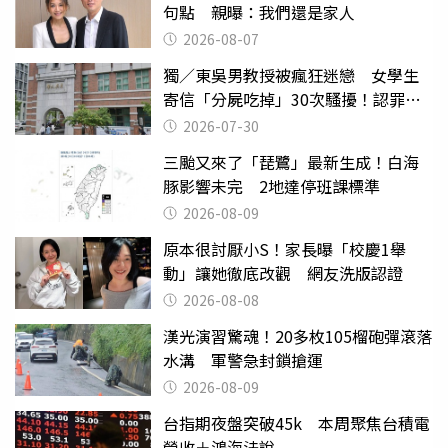
句點 親曝：我們還是家人
2026-08-07
獨／東吳男教授被瘋狂迷戀 女學生
寄信「分屍吃掉」30次騷擾！認罪免
關
2026-07-30
三颱又來了「琵鷺」最新生成！白海
豚影響未完 2地達停班課標準
2026-08-09
原本很討厭小S！家長曝「校慶1舉
動」讓她徹底改觀 網友洗版認證
2026-08-08
漢光演習驚魂！20多枚105榴砲彈滾落
水溝 軍警急封鎖搶運
2026-08-09
台指期夜盤突破45k 本周聚焦台積電
營收＋鴻海法說