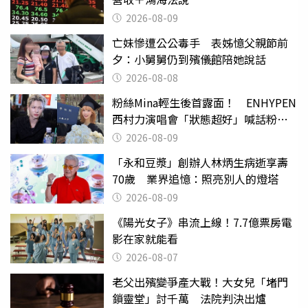
2026-08-09
亡妹慘遭公公毒手 表姊憶父親節前
夕：小舅舅仍到殯儀館陪她說話
2026-08-08
粉絲Mina輕生後首露面！ ENHYPEN
西村力演唱會「狀態超好」喊話粉
絲：我們心意相通
2026-08-09
「永和豆漿」創辦人林炳生病逝享壽
70歲 業界追憶：照亮別人的燈塔
2026-08-09
《陽光女子》串流上線！7.7億票房電
影在家就能看
2026-08-07
老父出殯變爭產大戰！大女兒「堵門
鎖靈堂」討千萬 法院判決出爐