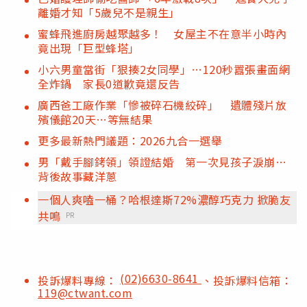
離婚才知「5歲兒不是親生」
蜜蜂飛進廚房越聚越多！ 女屋主不在意半小時內
竟出現「巨型蜂塔」
小六男童當街「狠揍2女同學」…120秒囂張畫面網
全炸鍋 家長0道歉竟還反告
廣西爸工廠作業「慘被碎石機絞碎」 遺體殘片放
殯儀館20天…等無結果
更多最新熱門議題：2026九合一選舉
男「戴手腳銬領」領證結婚 第一次見孩子淚崩…
背後故事藏洋蔥
一個人爽嗑一桶？哈根達斯72%濃醇巧克力 掀脆友
共鳴
PR
(02)6630-8641
投訴爆料專線：
、投訴爆料信箱：
119@ctwant.com