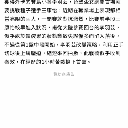
獲得外卡的寶島小將李羽芸，台塑盃女網賽首場就
要挑戰種子選手王康怡，近期在職業場上表現都相
當亮眼的兩人，一開賽就對抗激烈，比賽前半段王
康怡較早進入狀況，甫從大陸參賽回台的李羽芸，
似乎處於較疲累的狀態導致失誤偏多而陷入落後，
不過從第1盤中段開始，李羽芸改變策略，利用正手
切球後上網壓迫，縮短來回拍數，此戰術似乎收到
奏效，在經歷約1小時苦戰搶下首盤。