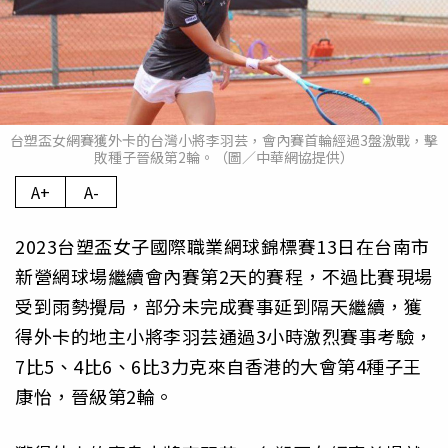
台塑盃女網賽獲外卡的台灣小將李羽芸，會內賽首輪經過3盤激戰，擊
敗種子晉級第2輪。（圖／中華網協提供）
A+
A-
2023台塑盃女子國際職業網球錦標賽13日在台南市
新營網球場繼續會內賽第2天的賽程，不過比賽現場
受到雨勢攪局，部分未完成賽事延到隔天繼續，獲
得外卡的地主小將李羽芸通過3小時激烈賽事考驗，
7比5、4比6、6比3力克來自香港的大會第4種子王
康怡，晉級第2輪。