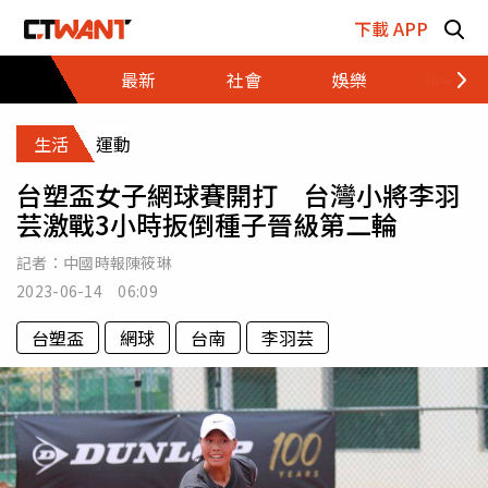
跳至主要內容區塊
下載 APP
最新
社會
娛樂
財經
生活
運動
台塑盃女子網球賽開打 台灣小將李羽
芸激戰3小時扳倒種子晉級第二輪
記者：
中國時報陳筱琳
2023-06-14 06:09
台塑盃
網球
台南
李羽芸