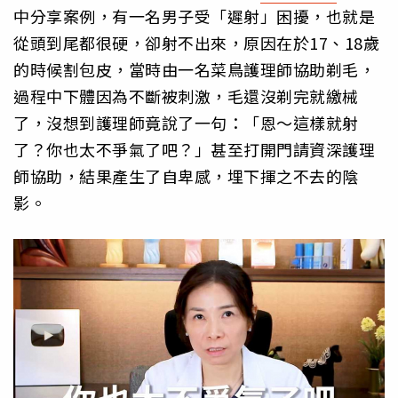
中分享案例，有一名男子受「遲射」困擾，也就是
從頭到尾都很硬，卻射不出來，原因在於17、18歲
的時候割包皮，當時由一名菜鳥護理師協助剃毛，
過程中下體因為不斷被刺激，毛還沒剃完就繳械
了，沒想到護理師竟說了一句：「恩～這樣就射
了？你也太不爭氣了吧？」甚至打開門請資深護理
師協助，結果產生了自卑感，埋下揮之不去的陰
影。