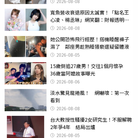
2026-08-08
寬魚營收衰退原因太誠實！「點名王
心凌、楊丞琳」網笑翻：財報透明度
滿分
2026-08-08
她公開恐怖飛行經歷！搭機睡醒褲子
濕了 鄰座男趁熟睡猥褻還疑留體液
2026-08-05
15歲倒追27歲男！交往1個月懷孕
36歲當阿嬤故事曝光
2026-08-06
淡水驚見龍捲風！ 網嚇壞：第一次
看到
2026-08-08
台大教授性騷擾2女研究生！不服解聘
2年爭4年 結局出爐
2026-08-05