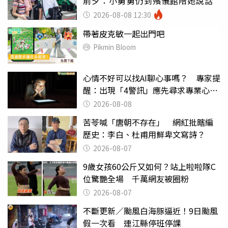
前夕：小舅舅仍到殯儀館陪她說話
2026-08-08 12:30
帶著皮克敏一起出門吧
Pikmin Bloom
心情不好可以找AI聊心事嗎？ 專家提
醒：出現「4警訊」應先尋求專業心理
協助
2026-08-08
苦苓喊「唐朝不存在」 網紅批瞎編
歷史：李白、杜甫用鮮卑文寫詩？
2026-08-07
9歲女孩60公斤又如何？站上啦啦隊C
位驚艷全場 千萬網友被圈粉
2026-08-07
不斷更新／颱風白海豚逼近！9日颱風
假一次看 連江縣停班停課