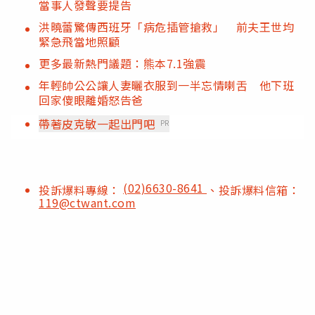
當事人發聲要提告
洪曉蕾驚傳西班牙「病危插管搶救」 前夫王世均
緊急飛當地照顧
更多最新熱門議題：熊本7.1強震
年輕帥公公讓人妻曬衣服到一半忘情喇舌 他下班
回家傻眼離婚怒告爸
帶著皮克敏一起出門吧
PR
(02)6630-8641
投訴爆料專線：
、投訴爆料信箱：
119@ctwant.com