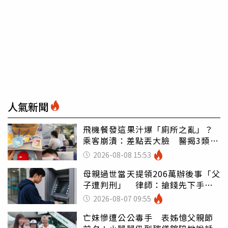
人氣新聞
飛機餐發這果汁爆「廁所之亂」？
乘客崩潰：差點丟大臉 醫揭3類人
別亂喝
2026-08-08 15:53
母親過世當天提領206萬辦後事「父
子遭判刑」 律師：搶錢先下手是
罪
2026-08-07 09:55
亡妹慘遭公公毒手 表姊憶父親節