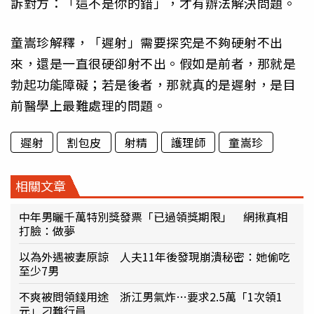
訴對方：「這不是你的錯」，才有辦法解決問題。
童嵩珍解釋，「遲射」需要探究是不夠硬射不出
來，還是一直很硬卻射不出。假如是前者，那就是
勃起功能障礙；若是後者，那就真的是遲射，是目
前醫學上最難處理的問題。
遲射
割包皮
射精
護理師
童嵩珍
相關文章
中年男曬千萬特別獎發票「已過領獎期限」 網揪真相
打臉：做夢
以為外遇被妻原諒 人夫11年後發現崩潰秘密：她偷吃
至少7男
不爽被問領錢用途 浙江男氣炸…要求2.5萬「1次領1
元」刁難行員