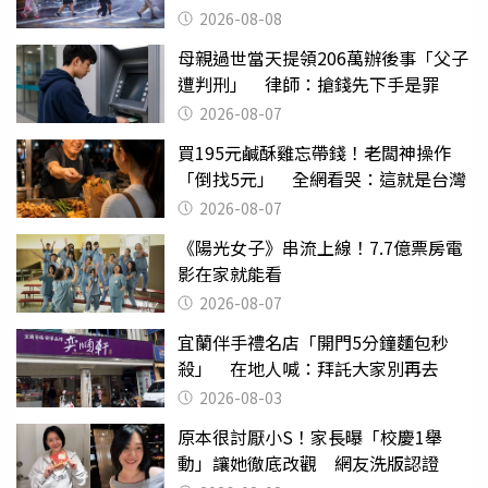
2026-08-08
母親過世當天提領206萬辦後事「父子
遭判刑」 律師：搶錢先下手是罪
2026-08-07
買195元鹹酥雞忘帶錢！老闆神操作
「倒找5元」 全網看哭：這就是台灣
2026-08-07
《陽光女子》串流上線！7.7億票房電
影在家就能看
2026-08-07
宜蘭伴手禮名店「開門5分鐘麵包秒
殺」 在地人喊：拜託大家別再去
2026-08-03
原本很討厭小S！家長曝「校慶1舉
動」讓她徹底改觀 網友洗版認證