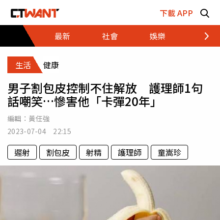
跳至主要內容區塊
下載 APP
最新
社會
娛樂
財經
生活
健康
男子割包皮控制不住解放 護理師1句
話嘲笑…慘害他「卡彈20年」
編輯：
黃任強
2023-07-04 22:15
遲射
割包皮
射精
護理師
童嵩珍