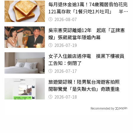
每月退休金逾3萬！74歲獨居翁怕花完
121萬存款「1餐只吃1片吐司」 半年
後暴瘦嚇壞女兒
2026-08-07
吳宗憲突認離婚12年 起底「正牌憲
嫂」張葳葳當年隱婚內幕
2026-07-19
女子入住飯店遇停電 摸黑下樓被員
工告知：倒閉了
2026-07-17
旅遊變認親！陸男幫台灣遊客拍照
閒聊驚覺「是失聯大伯」奇蹟重逢
2026-07-18
Recommended by