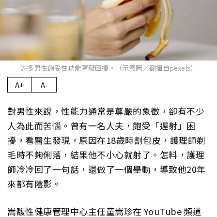
許多男性飽受性功能障礙困擾。（示意圖／翻攝自pexels）
A+
A-
對男性來說，性能力通常是尊嚴的象徵，卻有不少
人為此而苦惱。曾有一名人夫，飽受「遲射」困
擾，看醫生發現，原因在18歲時割包皮，護理師剃
毛時不夠俐落，結果他不小心就射了。怎料，護理
師冷冷回了一句話，還做了一個舉動，導致他20年
來都有陰影。
嵩馥性健康管理中心主任童嵩珍在
YouTube
頻道