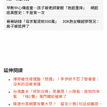
早教中心傳虐童…孩子被老師蒙眼「抱起重摔」 網起
底黑歷史：不是第一次
哥哥缺錢「母求幫貸款300萬」 30K熟女曝超慘現況：
房子被抵押了
延伸閱讀
爆廖峻性侵遭酸「想蹭」！李伊妍不忍了發毒誓：
沒有的話被車撞
台南農夫「挖到白骨」突暴雨！小隊長：我知你有
冤 「啪1聲」鬼門關前破案了
陳建州買網軍攻擊大牙？ 留言少刪1句話成鐵證…