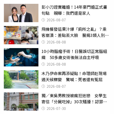
彭小刀證實離婚！14年豪門婚正式畫
句點 親曝：我們還是家人
2026-08-07
飛機餐發這果汁爆「廁所之亂」？乘
客崩潰：差點丟大臉 醫揭3類人別亂
喝
2026-08-08
10小時腦瘤手術！日醫誤切正常腦組
織 50多歲女術後無法自主呼吸
2026-08-08
木乃伊命案再添疑點！命理師赴現場
遇天候驟變 驚喊：死者還有冤屈
2026-08-07
獨／東吳男教授被瘋狂迷戀 女學生
寄信「分屍吃掉」30次騷擾！認罪免
關
2026-07-30