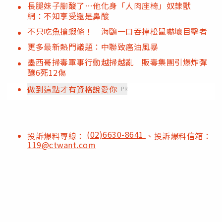
長腿妹子腳酸了…他化身「人肉座椅」奴隸獸
網：不知享受還是鼻酸
不只吃魚搶蝦條！ 海鷗一口吞掉松鼠嚇壞目擊者
更多最新熱門議題：中聯致癌油風暴
墨西哥掃毒軍事行動越掃越亂 販毒集團引爆炸彈
釀6死12傷
做到這點才有資格說愛你
PR
(02)6630-8641
投訴爆料專線：
、投訴爆料信箱：
119@ctwant.com