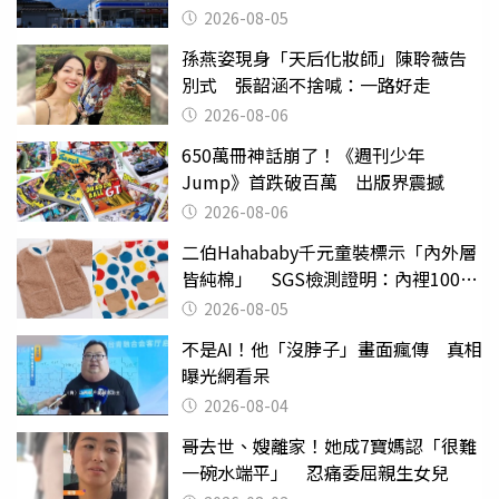
台灣真的是寶島
2026-08-05
孫燕姿現身「天后化妝師」陳聆薇告
別式 張韶涵不捨喊：一路好走
2026-08-06
650萬冊神話崩了！《週刊少年
Jump》首跌破百萬 出版界震撼
2026-08-06
二伯Hahababy千元童裝標示「內外層
皆純棉」 SGS檢測證明：內裡100%
聚酯纖維
2026-08-05
不是AI！他「沒脖子」畫面瘋傳 真相
曝光網看呆
2026-08-04
哥去世、嫂離家！她成7寶媽認「很難
一碗水端平」 忍痛委屈親生女兒