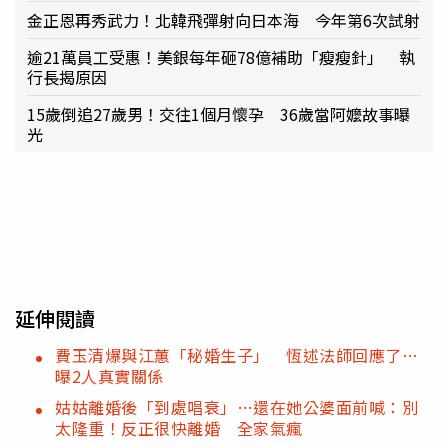
金正恩再秀武力！北韓飛彈射向日本海 今年第6次試射
逾21萬員工受惠！美銀每年砸78億補助「瘦瘦針」 執
行長揭原因
15歲倒追27歲男！交往1個月懷孕 36歲當阿嬤故事曝
光
延伸閱讀
費玉清爆與江蕙「秘婚生子」 恆述法師回應了…
曝2人真實關係
姑姑離婚後「到處唱衰」…還在她公婆面前喊：別
太隆重！反正很快離婚 全家氣瘋