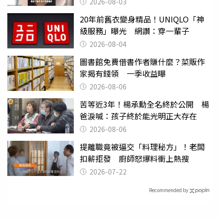
2026-08-03
20年前舊衣變身精品！UNIQLO「神
級服務」曝光 網讚：穿一輩子
2026-08-04
圖書館免費借書作者賺什麼？菜販作
家揭有錢領 一季收益曝
2026-08-06
苦等近3年！楊承勳全名終於公開 楊
爸淚喊：孩子終於能光明正大存在
2026-08-06
提離職竟被逼交「料理秘方」！老闆
扣薪拒發 廚師怒爆料衝上熱搜
2026-07-22
Recommended by