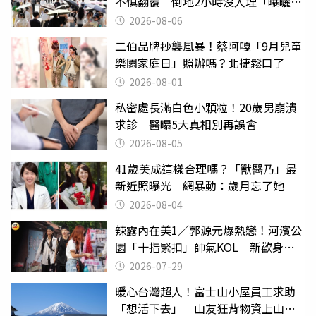
不慎翻覆 倒地2小時沒人理「曝曬
亡」
2026-08-06
二伯品牌抄襲風暴！蔡阿嘎「9月兒童
樂園家庭日」照辦嗎？北捷鬆口了
2026-08-01
私密處長滿白色小顆粒！20歲男崩潰
求診 醫曝5大真相別再誤會
2026-08-05
41歲美成這樣合理嗎？「獸醫乃」最
新近照曝光 網暴動：歲月忘了她
2026-08-04
辣露內在美1／郭源元爆熱戀！河濱公
園「十指緊扣」帥氣KOL 新歡身份
曝光
2026-07-29
暖心台灣超人！富士山小屋員工求助
「想活下去」 山友狂背物資上山：