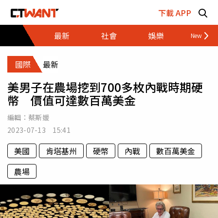
跳至主要內容區塊
下載 APP
最新
社會
娛樂
財經
國際
最新
美男子在農場挖到700多枚內戰時期硬
幣 價值可達數百萬美金
編輯：
蔡斯媛
2023-07-13 15:41
美國
肯塔基州
硬幣
內戰
數百萬美金
農場