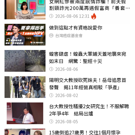
女網紅慘被兩度感情詐騙！前夫假
割頸詐光200萬再遇假富商「養套殺
2000萬」
2026-08-06 12:31
做到這點才有資格說愛你
台灣癌症基金會
蝗害肆虐！蝗蟲大軍鋪天蓋地襲來宛
如末日 網驚：聖經十災
2026-08-06
陽明交大教授砍死妹夫！岳母追思首
發聲 揭11年經營真相駁「爭產」
2026-08-02
台大教授性騷擾2女研究生！不服解聘
2年爭4年 結局出爐
2026-08-05
15歲倒追27歲男！交往1個月懷孕