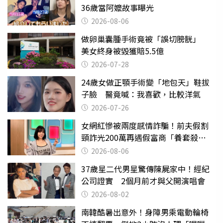
36歲當阿嬤故事曝光
2026-08-06
做卵巢囊腫手術竟被「誤切膀胱」
美女終身被毀獲賠5.5億
2026-07-28
24歲女做正顎手術變「地包天」鞋拔
子臉 醫竟喊：我喜歡，比較洋氣
2026-07-26
女網紅慘被兩度感情詐騙！前夫假割
頸詐光200萬再遇假富商「養套殺
2000萬」
2026-08-06
37歲星二代男星驚傳陳屍家中！經紀
公司證實 2個月前才與父開演唱會
2026-08-02
南韓酷暑出意外！身障男乘電動輪椅