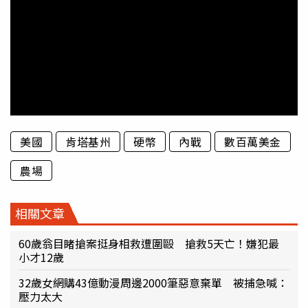
美國
肯塔基州
硬幣
內戰
數百萬美金
農場
相關文章
60歲翁目睹搶案挺身相救遭圍毆 搶救5天亡！嫌犯最
小才12歲
32歲女網購43億動漫周邊2000筆惡意棄單 被捕急喊：
壓力太大