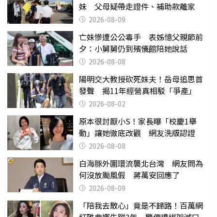
妹 父母疑帶走證件、補助款離家
2026-08-09
亡妹慘遭公公毒手 表姊憶父親節前
夕：小舅舅仍到殯儀館陪她說話
2026-08-08
陽明交大教授砍死妹夫！岳母追思首
發聲 揭11年經營真相駁「爭產」
2026-08-02
原本很討厭小S！家長曝「校慶1舉
動」讓她徹底改觀 網友洗版認證
2026-08-08
白海豚外圍環流襲北台灣 網友問為
何沒放颱風假 蔣萬安回應了
2026-08-09
「陪我去散心」竟是不歸路！百萬網