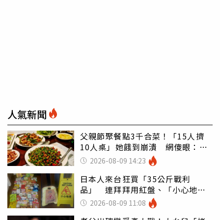
人氣新聞
父親節聚餐點3千合菜！「15人擠
10人桌」她餓到崩潰 網傻眼：讓
店家看笑話
2026-08-09 14:23
日本人來台狂買「35公斤戰利
品」 連拜拜用紅盤、「小心地
滑」告示牌也帶回家
2026-08-09 11:08