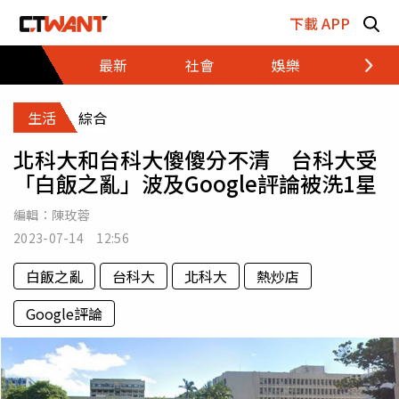
跳至主要內容區塊
下載 APP
最新
社會
娛樂
財經
生活
綜合
北科大和台科大傻傻分不清 台科大受
「白飯之亂」波及Google評論被洗1星
編輯：
陳玫蓉
2023-07-14 12:56
白飯之亂
台科大
北科大
熱炒店
Google評論