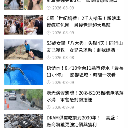
紅雅典娜失蹤3年 驚傳遭綁架滅口
2026-08-09
C羅「世紀婚禮」2千人搶看！新娘車
遭瘋狂包圍 最後竟是超大烏龍
2026-08-09
55歲女攀「八大秀」失聯4天！同行山
友已獲救 女兒急求助：剩我媽媽還
沒找到
2026-08-08
快儲水！8／10全台11縣市停水「最長
11小時」 影響區域、時間一次看
2026-08-09
漢光演習驚魂！20多枚105榴砲彈滾落
水溝 軍警急封鎖搶運
2026-08-09
DRAM供需吃緊到2030年！ 高盛：
廠商將獲更強定價與獲利