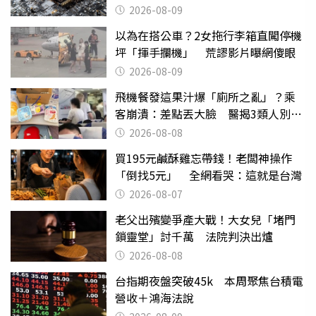
2026-08-09
以為在搭公車？2女拖行李箱直闖停機
坪「揮手攔機」 荒謬影片曝網傻眼
2026-08-09
飛機餐發這果汁爆「廁所之亂」？乘
客崩潰：差點丟大臉 醫揭3類人別亂
喝
2026-08-08
買195元鹹酥雞忘帶錢！老闆神操作
「倒找5元」 全網看哭：這就是台灣
2026-08-07
老父出殯變爭產大戰！大女兒「堵門
鎖靈堂」討千萬 法院判決出爐
2026-08-08
台指期夜盤突破45k 本周聚焦台積電
營收＋鴻海法說