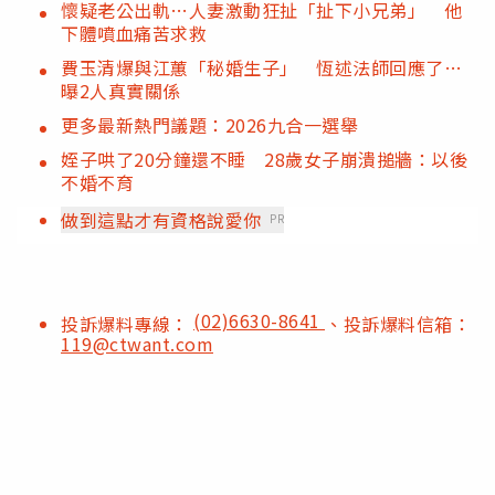
懷疑老公出軌…人妻激動狂扯「扯下小兄弟」 他
下體噴血痛苦求救
費玉清爆與江蕙「秘婚生子」 恆述法師回應了…
曝2人真實關係
更多最新熱門議題：2026九合一選舉
姪子哄了20分鐘還不睡 28歲女子崩潰搥牆：以後
不婚不育
做到這點才有資格說愛你
PR
(02)6630-8641
投訴爆料專線：
、投訴爆料信箱：
119@ctwant.com