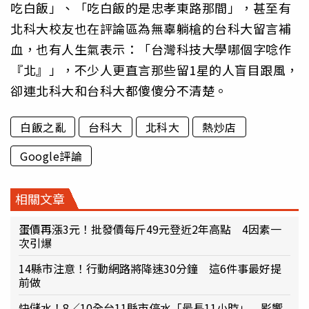
吃白飯」、「吃白飯的是忠孝東路那間」，甚至有
北科大校友也在評論區為無辜躺槍的台科大留言補
血，也有人生氣表示：「台灣科技大學哪個字唸作
『北』」，不少人更直言那些留1星的人盲目跟風，
卻連北科大和台科大都傻傻分不清楚。
白飯之亂
台科大
北科大
熱炒店
Google評論
相關文章
蛋價再漲3元！批發價每斤49元登近2年高點 4因素一
次引爆
14縣市注意！行動網路將降速30分鐘 這6件事最好提
前做
快儲水！8／10全台11縣市停水「最長11小時」 影響