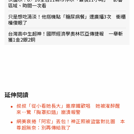
區域、時間一次看
只是想吃清淡！他搭機點「糖尿病餐」遭廣播3次 衝櫃
檯傻眼了
台灣高中生超神！國際經濟學奧林匹亞傳捷報 一舉斬
獲1金2銀2銅
延伸閱讀
叔叔「從小看她長大」邀摩鐵歡唱 她被灌醉醒
來…驚「胸罩扣錯」崩潰報警
網美衰捲「阿宏」丟包！神正照被盜當對比圖 本
尊超無奈：別再傳給我了