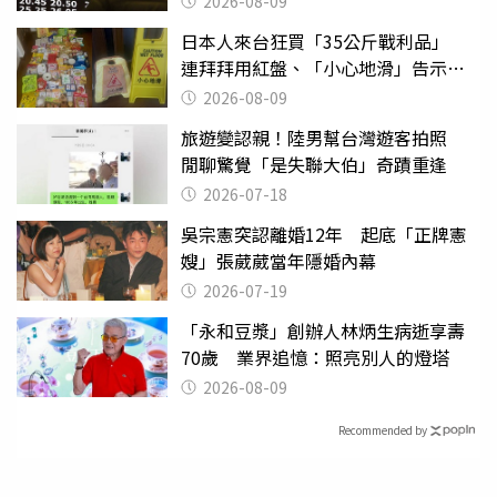
2026-08-09
日本人來台狂買「35公斤戰利品」
連拜拜用紅盤、「小心地滑」告示牌
也帶回家
2026-08-09
旅遊變認親！陸男幫台灣遊客拍照
閒聊驚覺「是失聯大伯」奇蹟重逢
2026-07-18
吳宗憲突認離婚12年 起底「正牌憲
嫂」張葳葳當年隱婚內幕
2026-07-19
「永和豆漿」創辦人林炳生病逝享壽
70歲 業界追憶：照亮別人的燈塔
2026-08-09
Recommended by