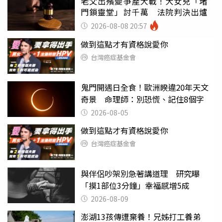
老父出殯變爭產大戰！大女兒「堵
門鎖靈堂」討千萬 法院判決出爐
2026-08-08 20:57
做到這點才有資格說愛你
台灣癌症基金會
鬼門開遇日全食！歐洲睽違20年天文
奇景 命理師：別恐慌、記住8個字
2026-08-05
做到這點才有資格說愛你
台灣癌症基金會
與伴侶吵架別急著講道理 研究曝
「摸1部位3分鐘」幸福感增5成
2026-08-09
澎湖13孩傳遭棄養！兄姊打工養弟