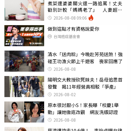
煮菜遭婆婆關火還一路追罵！丈夫
勸別計較「媽媽老了」 人妻超崩
潰：我像台傭
2026-08-08 09:06
做到這點才有資格說愛你
台灣癌症基金會
清水「送肉粽」今晚赴芳苑送煞！強
碰王功漁火節上千遊客 喪家回應了
2026-08-08
陽明交大教授砍死妹夫！岳母追思首
發聲 揭11年經營真相駁「爭產」
2026-08-02
原本很討厭小S！家長曝「校慶1舉
動」讓她徹底改觀 網友洗版認證
2026-08-08
慈濟遭詐走10.6億！ 李怡貞曝女律