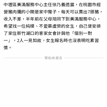
中壢區美滿服務中心主任徐乃義透露，在桃園市經
營豬肉攤的小開是家中獨子，每天可以賣出7頭豬，
收入不差，半年前在父母陪同下到美滿服務中心，
希望找一位純樸、不愛慕虛榮的女生，自己便安排
了家住新竹湖口的客家女會計與他「個別一對
一」，2人一見如故，女生報名時也沒表明吃素習
慣。