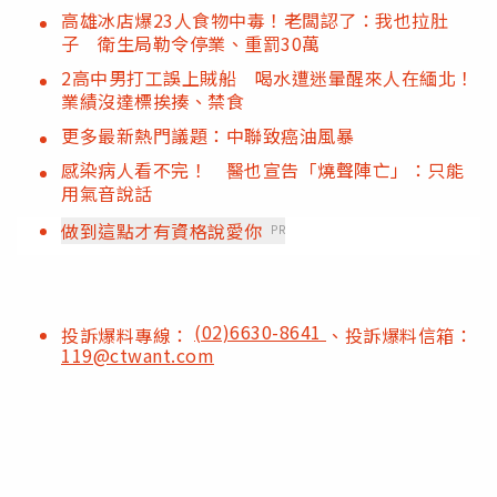
高雄冰店爆23人食物中毒！老闆認了：我也拉肚
子 衛生局勒令停業、重罰30萬
2高中男打工誤上賊船 喝水遭迷暈醒來人在緬北！
業績沒達標挨揍、禁食
更多最新熱門議題：中聯致癌油風暴
感染病人看不完！ 醫也宣告「燒聲陣亡」：只能
用氣音說話
做到這點才有資格說愛你
PR
(02)6630-8641
投訴爆料專線：
、投訴爆料信箱：
119@ctwant.com