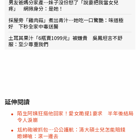
男友爸媽分家產…妹子沒份怒了「說要把我當女兒
疼」 網揪身分：是她！
採屋旁「雞肉菇」煮出青汁…她吃一口驚艷：味道極
好 下秒全家中毒送醫
土耳其果汁「6瓶賣1099元」被嫌貴 吳鳳坦言不舒
服：至少尊重我們
延伸閱讀
陌生阿姨狂摳他回家！愛女跪提1要求 半年後結局
令人淚崩
尪約砲被抓包…公公護航：清大碩士兒怎能賠錢
媳婦嗆：滾一邊去