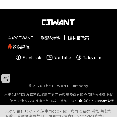
關於CTWANT
聯繫&爆料
隱私權政策
發燒熱搜
Facebook
Youtube
Telegram
© 2020 The CTWANT Company
本網站所刊載內容著作權屬王道旺台媒體股份有限公司所有或經授權
知道了，請關閉視窗
使用，他人非經授權不許轉載、重製、公開播送或公開傳輸。
為提供最佳服務，本站使用cookies，您可以點選
隱私權政策
查看，若繼續瀏覽網頁，即表示同意我們的cookies政策。