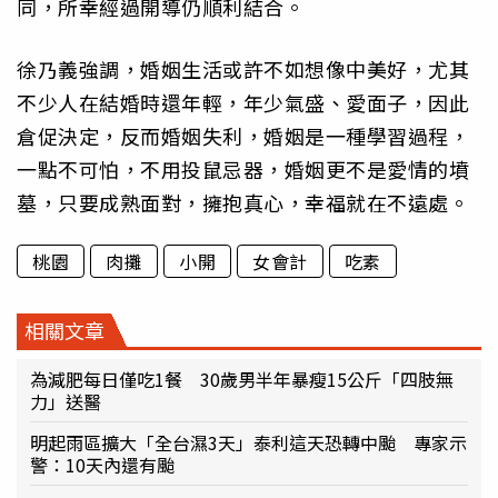
同，所幸經過開導仍順利結合。
徐乃義強調，婚姻生活或許不如想像中美好，尤其
不少人在結婚時還年輕，年少氣盛、愛面子，因此
倉促決定，反而婚姻失利，婚姻是一種學習過程，
一點不可怕，不用投鼠忌器，婚姻更不是愛情的墳
墓，只要成熟面對，擁抱真心，幸福就在不遠處。
桃園
肉攤
小開
女會計
吃素
相關文章
為減肥每日僅吃1餐 30歲男半年暴瘦15公斤「四肢無
力」送醫
明起雨區擴大「全台濕3天」泰利這天恐轉中颱 專家示
警：10天內還有颱