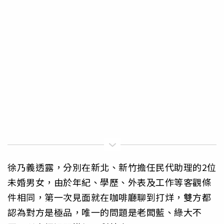
徐乃義透露，分別在新北、新竹擔任民代助理的2位
未婚男女，由於年紀、學歷、外表及工作等客觀條
件相同，第一次見面就在咖啡廳聊到打烊，雙方都
認為對方是極品，唯一的問題是老闆藍、綠大不