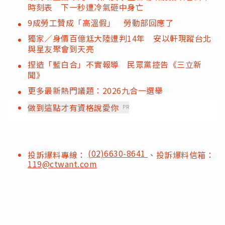
時刻表 下一秒遭冷氣砸中身亡
9成勞工贊成「高溫假」 勞動部回應了
獨家／身價百億尪大陸遭判14年 安以軒現蹤台北
與星友聚會到天亮
捏造「藍白合」不實報導 民眾黨控告《三立新
聞》
更多最新熱門議題：2026九合一選舉
做到這點才有資格說愛你
PR
(02)6630-8641
投訴爆料專線：
、投訴爆料信箱：
119@ctwant.com