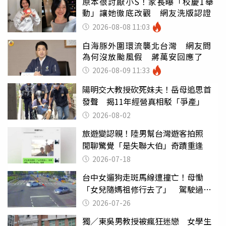
原本很討厭小S！家長曝「校慶1舉
動」讓她徹底改觀 網友洗版認證
2026-08-08 11:03
白海豚外圍環流襲北台灣 網友問
為何沒放颱風假 蔣萬安回應了
2026-08-09 11:33
陽明交大教授砍死妹夫！岳母追思首
發聲 揭11年經營真相駁「爭產」
2026-08-02
旅遊變認親！陸男幫台灣遊客拍照
閒聊驚覺「是失聯大伯」奇蹟重逢
2026-07-18
台中女遛狗走斑馬線遭撞亡！母慟
「女兒隨媽祖修行去了」 駕駛過失
致死判9月
2026-07-26
獨／東吳男教授被瘋狂迷戀 女學生