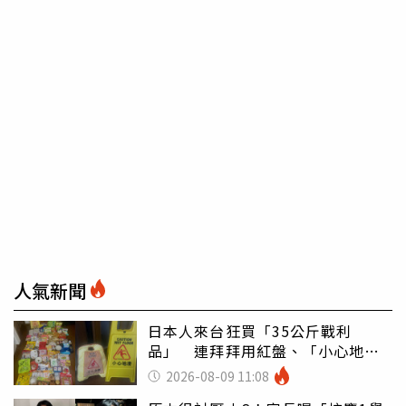
人氣新聞
日本人來台狂買「35公斤戰利
品」 連拜拜用紅盤、「小心地
滑」告示牌也帶回家
2026-08-09 11:08