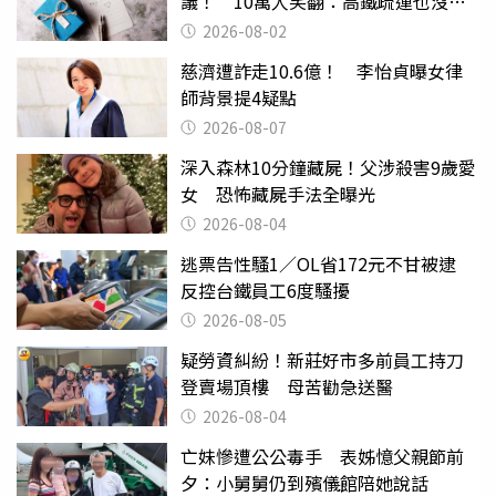
議！ 10萬人笑翻：高鐵疏運也沒列
父親節
2026-08-02
慈濟遭詐走10.6億！ 李怡貞曝女律
師背景提4疑點
2026-08-07
深入森林10分鐘藏屍！父涉殺害9歲愛
女 恐怖藏屍手法全曝光
2026-08-04
逃票告性騷1／OL省172元不甘被逮
反控台鐵員工6度騷擾
2026-08-05
疑勞資糾紛！新莊好市多前員工持刀
登賣場頂樓 母苦勸急送醫
2026-08-04
亡妹慘遭公公毒手 表姊憶父親節前
夕：小舅舅仍到殯儀館陪她說話