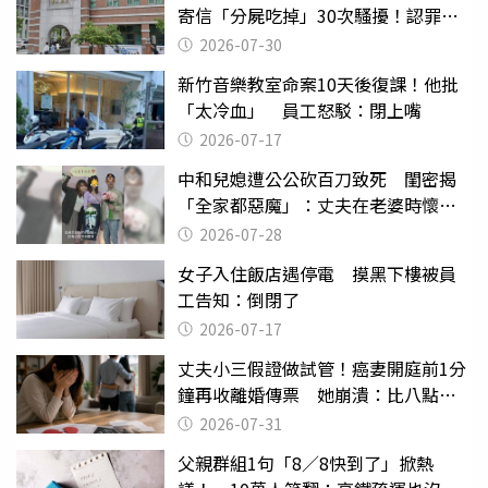
寄信「分屍吃掉」30次騷擾！認罪免
關
2026-07-30
新竹音樂教室命案10天後復課！他批
「太冷血」 員工怒駁：閉上嘴
2026-07-17
中和兒媳遭公公砍百刀致死 閨密揭
「全家都惡魔」：丈夫在老婆時懷孕
摔東西
2026-07-28
女子入住飯店遇停電 摸黑下樓被員
工告知：倒閉了
2026-07-17
丈夫小三假證做試管！癌妻開庭前1分
鐘再收離婚傳票 她崩潰：比八點檔
還扯
2026-07-31
父親群組1句「8／8快到了」掀熱