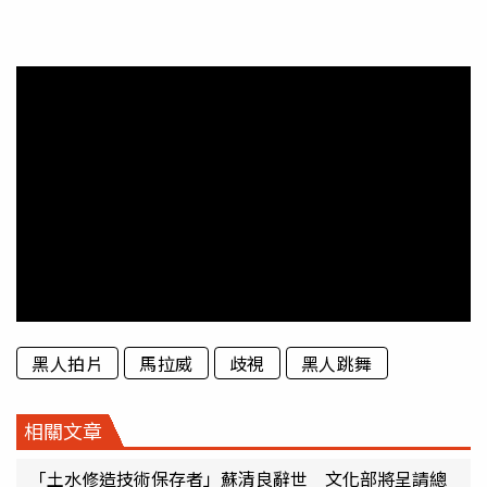
黑人拍片
馬拉威
歧視
黑人跳舞
相關文章
「土水修造技術保存者」蘇清良辭世 文化部將呈請總