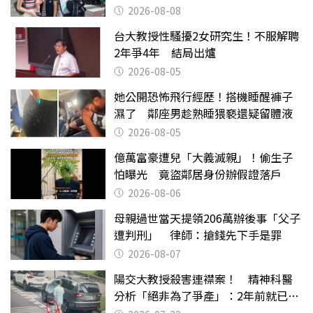
2026-08-08
台大教授性騷擾2女研究生！不服解聘
2年爭4年 結局出爐
2026-08-05
她公開恐怖飛行經歷！搭機睡醒褲子
濕了 鄰座男趁熟睡猥褻還疑留體液
2026-08-05
億萬富豪遭兒「大義滅親」！偷生子
怕曝光 竟盜鄰居身份辦假證落戶
2026-08-06
母親過世當天提領206萬辦後事「父子
遭判刑」 律師：搶錢先下手是罪
2026-08-07
陽交大教授殺害連襟案！ 精神科醫
分析「絕非為了爭產」：2年前就已言
行詭異