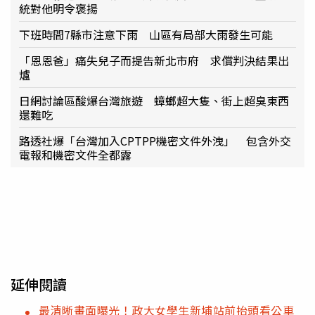
統對他明令褒揚
下班時間7縣市注意下雨 山區有局部大雨發生可能
「恩恩爸」痛失兒子而提告新北市府 求償判決結果出
爐
日網討論區酸爆台灣旅遊 蟑螂超大隻、街上超臭東西
還難吃
路透社爆「台灣加入CPTPP機密文件外洩」 包含外交
電報和機密文件全都露
延伸閱讀
最清晰畫面曝光！政大女學生新埔站前抬頭看公車