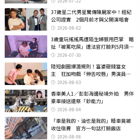
2026-07-22
37歲星二代男星驚傳陳屍家中！經紀
公司證實 2個月前才與父開演唱會
2026-08-02
3歲童玩搖搖馬遭陌生婦狠甩巴掌 瞎
扯「被罵吃屎」遭法官打臉判5月須入
監
2026-07-30
陸短劇圈爆潛規則！富婆砸錢當女
主 狂加吻戲「伸舌咬唇」男演員崩
潰
2026-08-03
香車美人1／彭彭海邊秘境外拍 男伴
豪車接送還祭「鈔能力」
2026-08-04
「車是我的、油也是我的」睡車竟被
收住宿費 官方一句話打臉飯店
2026-08-06