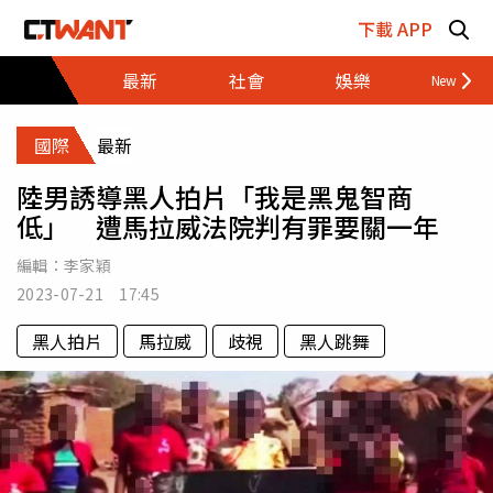
跳至主要內容區塊
下載 APP
最新
社會
娛樂
財經
國際
最新
陸男誘導黑人拍片「我是黑鬼智商
低」 遭馬拉威法院判有罪要關一年
編輯：
李家穎
2023-07-21 17:45
黑人拍片
馬拉威
歧視
黑人跳舞