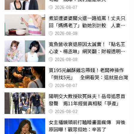
2026-08-07
煮菜遭婆婆關火還一路追罵！丈夫只
回「媽媽老了」勸她別計較 人妻超
崩潰：我像台傭
2026-08-08
寬魚營收衰退原因太誠實！「點名王
心凌、楊丞琳」網笑翻：財報透明度
滿分
2026-08-08
買195元鹹酥雞忘帶錢！老闆神操作
「倒找5元」 全網看哭：這就是台灣
2026-08-07
陽明交大教授砍死妹夫！岳母追思首
發聲 揭11年經營真相駁「爭產」
2026-08-02
女主播鏡頭前打瞌睡畫面瘋傳 背後
原因曝！觀眾挺她：辛苦了