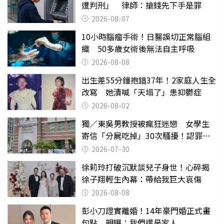
遭判刑」 律師：搶錢先下手是罪
2026-08-07
10小時腦瘤手術！日醫誤切正常腦組
織 50多歲女術後無法自主呼吸
2026-08-08
出生差55分鐘抱錯37年！2家庭人生全
改寫 她潰喊「天塌了」患抑鬱症
2026-08-02
獨／東吳男教授被瘋狂迷戀 女學生
寄信「分屍吃掉」30次騷擾！認罪免
關
2026-07-30
徐莉玲打破沉默談兒子身世！心碎揭
徐子翔輕生內幕：帶給我巨大哀傷
2026-08-08
彭小刀證實離婚！14年豪門婚正式畫
句點 親曝：我們還是家人