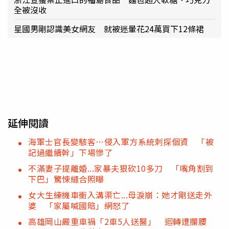
全被沒收
星國男剛認識美女網友 就被迷暈花24萬買下12條裙
延伸閱讀
海軍士官長變駭客…侵入軍方系統刺探個資 「被
記過繼續幹」下場慘了
不滿妻子提離婚...家暴夫狠砍10多刀 「嘴角割到
下巴」驚悚縫合照曝
女大生練機車衝入溝渠亡...母淚崩：她才剛送走外
婆 「家屬喊國賠」網怒了
高雄岡山嚴重車禍「2車5人送醫」 迴轉遭攔腰