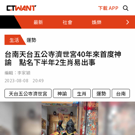
跳至主要內容區塊
下載 APP
最新
社會
娛樂
財經
生活
運勢
台南天台五公寺濟世宮40年來首度神
諭 點名下半年2生肖易出事
編輯：
李家穎
2023-08-08 20:49
天台五公寺濟世宮
神諭
生肖
運勢
台南