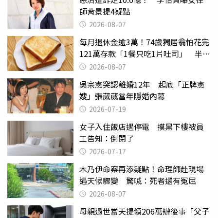
師背景提4疑點
2026-08-07
每月退休金逾3萬！74歲獨居翁怕花完
121萬存款「1餐只吃1片吐司」 半年
後暴瘦嚇壞女兒
2026-08-07
吳宗憲突認離婚12年 起底「正牌憲
嫂」張葳葳當年隱婚內幕
2026-07-19
女子入住飯店遇停電 摸黑下樓被員
工告知：倒閉了
2026-07-17
木乃伊命案再添疑點！命理師赴現場
遇天候驟變 驚喊：死者還有冤屈
2026-08-07
母親過世當天提領206萬辦後事「父子