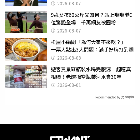
2026-08-07
9歲女孩60公斤又如何？站上啦啦隊C
位驚艷全場 千萬網友被圈粉
2026-08-07
松屋小編問「為何大家不來吃？」
一票人點出3大問題：滿手好牌打到爛
2026-08-08
遊客買景區瓶裝水喝完腹瀉 超噁真
相曝！老婦撿空瓶裝河水賣30年
2026-08-01
Recommended by