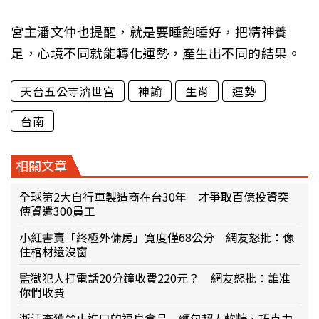
宮主潘文仲也提醒，就是要睡飽睡好，把精神養
足，心境不同就能轉化運勢，產生出不同的結果。
天台五公寺濟世宮
神諭
生肖
運勢
台南
相關文章
全球第2大自行車製造商在台30年 才爭取百億投資突
傳資遣300員工
小紅書賣「終極外傭房」寬度僅68公分 網友怒批：像
住棺材還沒窗
監獄犯人打電話20分鐘收費220元？ 網友怒批：誰准
你們收費
浙江查獲禁止進口的福島食品 麵包超人軟糖、巧克力