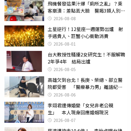
飛機餐發這果汁爆「廁所之亂」？乘
客崩潰：差點丟大臉 醫揭3類人別亂
喝
2026-08-08
土星逆行！12星座一週運勢出爐 射
手遇貴人、巨蟹小心衝動消費
2026-08-01
台大教授性騷擾2女研究生！不服解聘
2年爭4年 結局出爐
2026-08-05
高雄欠到台北！長庚、榮總、部立醫
院都受害 「醫療暴力男」離譜紀錄
曝光
2026-08-06
李翊君遭傳婚變「女兒非老公親
生」 本人現身回應婚姻現況
2026-08-07
慈濟遭詐走10.6億！ 李怡貞曝女律