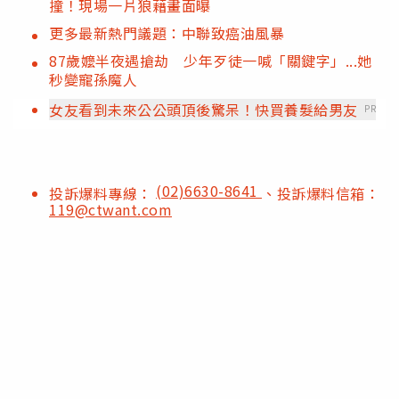
撞！現場一片狼藉畫面曝
更多最新熱門議題：中聯致癌油風暴
87歲嬤半夜遇搶劫 少年歹徒一喊「關鍵字」...她
秒變寵孫魔人
女友看到未來公公頭頂後驚呆！快買養髮給男友
PR
(02)6630-8641
投訴爆料專線：
、投訴爆料信箱：
119@ctwant.com