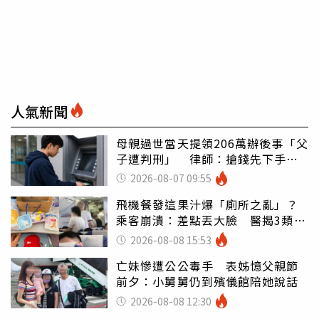
人氣新聞
母親過世當天提領206萬辦後事「父
子遭判刑」 律師：搶錢先下手是
罪
2026-08-07 09:55
飛機餐發這果汁爆「廁所之亂」？
乘客崩潰：差點丟大臉 醫揭3類人
別亂喝
2026-08-08 15:53
亡妹慘遭公公毒手 表姊憶父親節
前夕：小舅舅仍到殯儀館陪她說話
2026-08-08 12:30