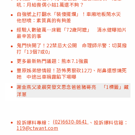
吼：月給喪偶小姑1萬還不夠？
自強號上打翻水「裝傻擺爛」！車廂地板鬧水災
他怒噴：素質真的有夠差
經驗人數破萬…床戰「72歲阿嬤」 清水健曝拍片
最辛苦的事
鬼門快開了！22禁忌大公開 命理師示警：切莫撥
打「13個7或0」
更多最新熱門議題：熊本7.1強震
豐原姊弟戀情殺！恐怖男狠砍12刀、削鼻還想燒死
她 中途出車禍露餡下場曝
謝金燕父凌晨突發文思念爸爸豬哥亮 「1標籤」藏
洋蔥
(02)6630-8641
投訴爆料專線：
、投訴爆料信箱：
119@ctwant.com