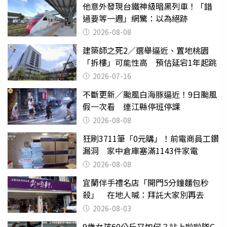
他意外發現台鐵神級暗黑列車！「錯
過要等一週」網驚：以為絕跡
2026-08-08
建築師之死2／選舉逼近、置地桃園
「拆樓」可能性高 預估延宕1年起跳
2026-07-16
不斷更新／颱風白海豚逼近！9日颱風
假一次看 連江縣停班停課
2026-08-08
狂刷3711筆「0元購」！前電商員工鑽
漏洞 家中倉庫塞滿1143件家電
2026-08-08
宜蘭伴手禮名店「開門5分鐘麵包秒
殺」 在地人喊：拜託大家別再去
2026-08-03
9歲女孩60公斤又如何？站上啦啦隊C