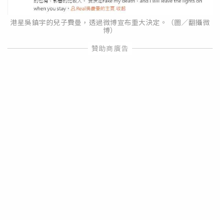
港星吳鎮宇的兒子費曼，透過微博宣布重大決定。（圖／翻攝微
博）