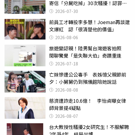
寄信「分屍吃掉」30次騷擾！認罪免
關
2026-07-30
前員工才轉投李多慧！Joeman再談建
文爆紅 認「很清楚他的價值」
2026-08-06
旅遊變認親！陸男幫台灣遊客拍照
閒聊驚覺「是失聯大伯」奇蹟重逢
2026-07-18
亡妹慘遭公公毒手 表姊憶父親節前
夕：小舅舅仍到殯儀館陪她說話
2026-08-08
慈濟遭詐走10.6億！ 李怡貞曝女律
師背景提4疑點
2026-08-07
台大教授性騷擾2女研究生！不服解聘
2年爭4年 結局出爐