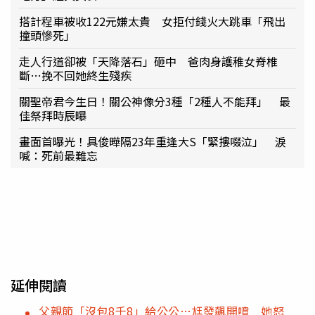
搭計程車被收122元嫌太貴 女拒付錢火大跳車「飛出
撞頭慘死」
走人行道卻被「天降落石」砸中 爸肉身護稚女脊椎
斷…挽不回她終生殘疾
關聖帝君今生日！關公神像分3種「2種人不能拜」 最
佳祭拜時辰曝
畫面首曝光！具俊曄隔23年重逢大S「緊摟啜泣」 淚
喊：死前最難忘
延伸閱讀
父親節「沒包8千8」給公公…尪發飆開噴 她怒