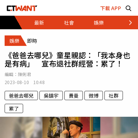
跳至主要內容區塊
下載 APP
最新
社會
娛樂
財經
娛樂
即時
《爸爸去哪兒》童星親認：「我本身也
是有病」 宣布退社群經營：累了！
編輯：
陳俐君
2023-08-10 10:48
爸爸去哪兒
吳鎮宇
費曼
微博
社群
累了