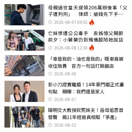
母親過世當天提領206萬辦後事「父
子遭判刑」 律師：搶錢先下手是
罪
2026-08-07 09:55
亡妹慘遭公公毒手 表姊憶父親節
前夕：小舅舅仍到殯儀館陪她說話
2026-08-08 12:30
「車是我的、油也是我的」睡車竟被
收住宿費 官方一句話打臉飯店
2026-08-06
彭小刀證實離婚！14年豪門婚正式畫
句點 親曝：我們還是家人
2026-08-07
陽明交大教授砍死妹夫！岳母追思首
發聲 揭11年經營真相駁「爭產」
2026-08-02