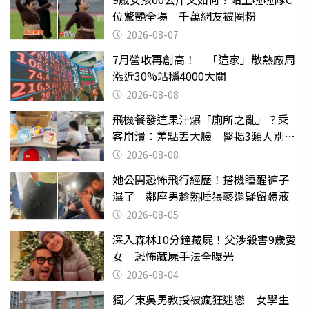
位驚艷全場 千萬網友被圈粉
2026-08-07
7月營收再創高！ 「這家」散熱廠周
漲近30%站穩4000大關
2026-08-08
飛機餐發這果汁爆「廁所之亂」？乘
客崩潰：差點丟大臉 醫揭3類人別亂
喝
2026-08-08
她公開恐怖飛行經歷！搭機睡醒褲子
濕了 鄰座男趁熟睡猥褻還疑留體液
2026-08-05
深入森林10分鐘藏屍！父涉殺害9歲愛
女 恐怖藏屍手法全曝光
2026-08-04
獨／東吳男教授被瘋狂迷戀 女學生