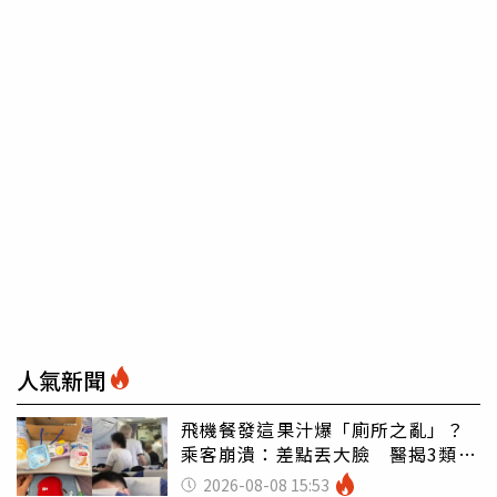
人氣新聞
飛機餐發這果汁爆「廁所之亂」？
乘客崩潰：差點丟大臉 醫揭3類人
別亂喝
2026-08-08 15:53