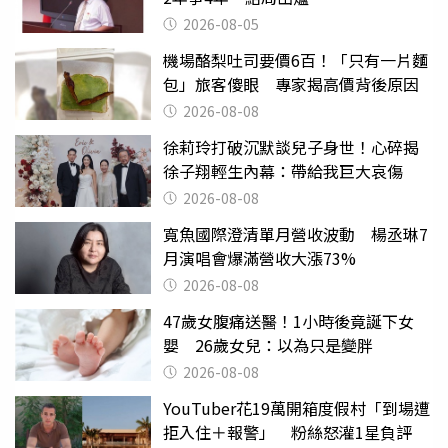
2026-08-05
機場酪梨吐司要價6百！「只有一片麵
包」旅客傻眼 專家揭高價背後原因
2026-08-08
徐莉玲打破沉默談兒子身世！心碎揭
徐子翔輕生內幕：帶給我巨大哀傷
2026-08-08
寬魚國際澄清單月營收波動 楊丞琳7
月演唱會爆滿營收大漲73%
2026-08-08
47歲女腹痛送醫！1小時後竟誕下女
嬰 26歲女兒：以為只是變胖
2026-08-08
YouTuber花19萬開箱度假村「到場遭
拒入住＋報警」 粉絲怒灌1星負評