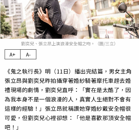
劉奕兒、張立昂上演浪漫安全帽之吻。（圖/三立）
A+
A-
《鬼之執行長》明（11日）播出完結篇，男女主角
張立昂與劉奕兒昨拍攝穿著婚紗騎著摩托車趕去婚
禮現場的劇情，劉奕兒直呼：「實在是太酷了，因
為我本身不是一個浪漫的人，真實人生絕對不會有
這樣的經驗！」張立昂就稱讚她穿婚紗戴安全帽很
可愛，但劉奕兒心裡卻想：「他是喜歡那頂安全帽
吧！」