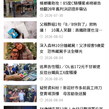
檳榔攤助攻！85度C騎樓擺桌椅被告
檢翻28年舊判決認證非竊佔
2026-07-30
父親群組1句「8／8快到了」掀熱
議！ 10萬人笑翻：高鐵疏運也沒列
父親節
2026-08-02
深入森林10分鐘藏屍！父涉殺害9歲愛
女 恐怖藏屍手法全曝光
2026-08-04
逃票告性騷1／OL省172元不甘被逮
反控台鐵員工6度騷擾
2026-08-05
疑勞資糾紛！新莊好市多前員工持刀
登賣場頂樓 母苦勸急送醫
2026-08-04
56歲婦失蹤13年！女兒已聲請死亡宣