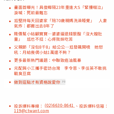
畫面首曝光！具俊曄隔23年重逢大S「緊摟啜泣」
淚喊：死前最難忘
尪堅持每天回婆家「陪70歲親媽洗澡睡覺」 人妻
氣炸：都搬出去8年了
賤價幫小姑顧寶寶…婆婆逼退錢狠酸「沒大嫂肚
量」 尪也不挺：心疼我妹吃苦
父親節「沒包8千8」給公公…尪發飆開噴 她怒
吼：月給喪偶小姑1萬還不夠？
更多最新熱門議題：中聯致癌油風暴
元配與小三攜手密訪台灣 李令恩、李倸英不敢挑
戰臭豆腐
做到這點才有資格說愛你
PR
(02)6630-8641
投訴爆料專線：
、投訴爆料信箱：
119@ctwant.com