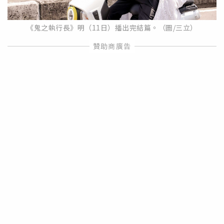
《鬼之執行長》明（11日）播出完結篇。（圖/三立）