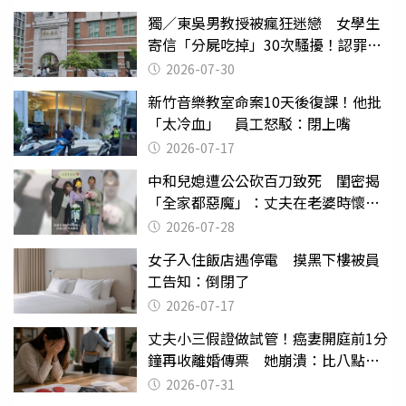
獨／東吳男教授被瘋狂迷戀 女學生
寄信「分屍吃掉」30次騷擾！認罪免
關
2026-07-30
新竹音樂教室命案10天後復課！他批
「太冷血」 員工怒駁：閉上嘴
2026-07-17
中和兒媳遭公公砍百刀致死 閨密揭
「全家都惡魔」：丈夫在老婆時懷孕
摔東西
2026-07-28
女子入住飯店遇停電 摸黑下樓被員
工告知：倒閉了
2026-07-17
丈夫小三假證做試管！癌妻開庭前1分
鐘再收離婚傳票 她崩潰：比八點檔
還扯
2026-07-31