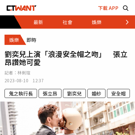
跳至主要內容區塊
下載 APP
最新
社會
娛樂
財經
娛樂
即時
劉奕兒上演「浪漫安全帽之吻」 張立
昂讚她可愛
記者：
林俐瑄
2023-08-10 12:37
鬼之執行長
張立昂
劉奕兒
婚紗
安全帽