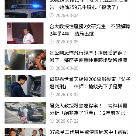
告 她偷259元牛腱心「復活了」
2026-08-04
台大教授性騷擾2女研究生！不服解聘
2年爭4年 結局出爐
2026-08-05
她公開恐怖飛行經歷！搭機睡醒褲子
濕了 鄰座男趁熟睡猥褻還疑留體液
2026-08-05
母親過世當天提領206萬辦後事「父子
遭判刑」 律師：搶錢先下手是罪
2026-08-07
陽交大教授殺害連襟案！ 精神科醫
分析「絕非為了爭產」：2年前就已言
行詭異
2026-07-22
37歲星二代男星驚傳陳屍家中！經紀