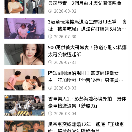
公司證實 2個月前才與父開演唱會
2026-08-02
3歲童玩搖搖馬遭陌生婦狠甩巴掌 瞎
扯「被罵吃屎」遭法官打臉判5月須入
監
2026-07-30
900萬供養大哥嫩妻！孫道存胞弟私挪
太電公款遭起訴
2026-07-31
陸短劇圈爆潛規則！富婆砸錢當女
主 狂加吻戲「伸舌咬唇」男演員崩
潰
2026-08-03
香車美人1／彭彭海邊秘境外拍 男伴
豪車接送還祭「鈔能力」
2026-08-04
吳宗憲突認離婚12年 起底「正牌憲
嫂」張葳葳當年隱婚內幕