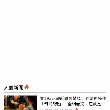
人氣新聞
買195元鹹酥雞忘帶錢！老闆神操作
「倒找5元」 全網看哭：這就是台
灣