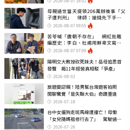
2026-08-07 16:01
母親過世當天提領206萬辦後事「父
子遭判刑」 律師：搶錢先下手是
罪
2026-08-07 09:55
苦苓喊「唐朝不存在」 網紅批瞎
編歷史：李白、杜甫用鮮卑文寫
詩？
2026-08-07 07:09
陽明交大教授砍死妹夫！岳母追思首
發聲 揭11年經營真相駁「爭產」
2026-08-02
旅遊變認親！陸男幫台灣遊客拍照
閒聊驚覺「是失聯大伯」奇蹟重逢
2026-07-18
台中女遛狗走斑馬線遭撞亡！母慟
「女兒隨媽祖修行去了」 駕駛過失
致死判9月
2026-07-26