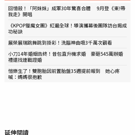
回憶殺！「阿妹妹」成軍30年驚喜合體 9月登《東!帶
我走》開唱
《KPOP獵魔女團》紅遍全球！導演攜幕後團隊訪台揭成
功秘訣
展榮展瑞跳舞跳到掛彩！洗腦神曲吸3千萬次觀看
小刀14年婚姻告終！昔包直升機求婚 豪砸545萬辦婚
禮還找連戰證婚
愷樂生了！雙胞胎因前置胎盤35週提前報到 她心疼
喊：媽媽很抱歉
延伸閱讀