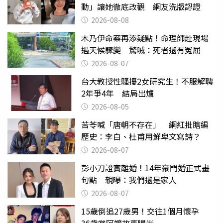
動」讓她徹底改觀 網友洗版認證
2026-08-08
木乃伊命案再添疑點！命理師赴現場
遇天候驟變 驚喊：死者還有冤屈
2026-08-07
台大教授性騷擾2女研究生！不服解聘
2年爭4年 結局出爐
2026-08-05
苦苓喊「唐朝不存在」 網紅批瞎編
歷史：李白、杜甫用鮮卑文寫詩？
2026-08-07
彭小刀證實離婚！14年豪門婚正式畫
句點 親曝：我們還是家人
2026-08-07
15歲倒追27歲男！交往1個月懷孕
36歲當阿嬤故事曝光