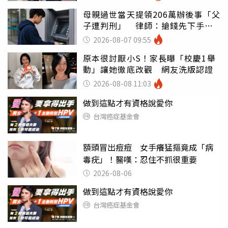
母親過世當天提領206萬辦後事「父
子遭判刑」 律師：搶錢先下手是
罪
2026-08-07 09:55
原本很討厭小S！家長曝「校慶1舉
動」讓她徹底改觀 網友洗版認證
2026-08-08 11:03
做到這點才有資格說愛你
台灣癌症基金會
額頭冒出痘痘 女手癢猛摳竟成「病
毒疣」！醫嘆：忍住不抓很重要
2026-08-06
做到這點才有資格說愛你
台灣癌症基金會