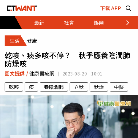
跳至主要內容區塊
下載 APP
最新
社會
娛樂
財經
生活
健康
乾咳、痰多咳不停？ 秋季應養陰潤肺
防燥咳
圖文提供 /
健康醫療網
2023-08-29 10:01
乾咳
痰
養陰潤肺
立秋
秋燥
中醫