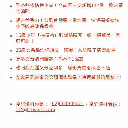
登革熱疫情燒不完！台南單日又新增147例 鹽水區
也淪陷
提升競爭力！鼓勵首發藥、學名藥 健保署擬修法
核予較高健保價格
16歲少年「抽這物」肺塌陷險死 媽一聽驚呆：怎
麼可能！
22歲女染髮灼傷頭皮 醫曝：入院晚了病變嚴重
更多最新熱門議題：熊本7.1強震
乾眼症紅腫又分泌物多 脈衝光雷射改善不適
女友看到未來公公頭頂後驚呆！快買養髮給男友
PR
(02)6630-8641
投訴爆料專線：
、投訴爆料信箱：
119@ctwant.com