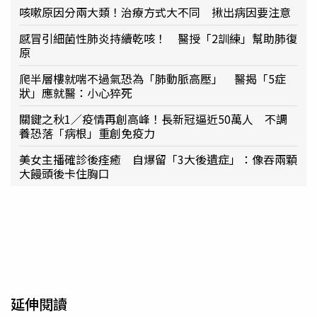
咳嗽原因分兩大類！治療方式大不同 揪出病因要注意
感冒引細菌性肺炎持續乾咳！ 醫授「2訓練」幫助肺復
原
爬半層樓就喘不過氣恐為「肺動脈高壓」 醫揭「5症
狀」應就醫：小心猝死
關鍵之秋1／疫情再創高峰！長新冠逼近50萬人 不調
養恐落「病根」重創免疫力
美女主播確診後痊癒 自爆留「3大後遺症」：像吞兩顆
大饅頭後卡住胸口
延伸閱讀