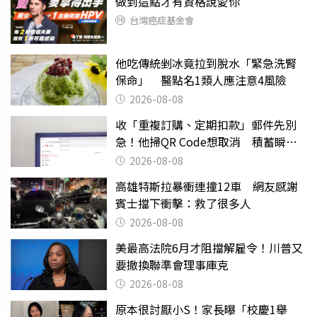
做到這點才有資格說愛你
台灣癌症基金會
他吃傳統剉冰竟拉到脫水「緊急洗腎
保命」 醫點名1類人應注意4風險
2026-08-08
收「重複訂購、定期扣款」郵件先別
急！他掃QR Code想取消 積蓄瞬間
蒸發
2026-08-08
高雄特斯拉暴衝連撞12車 網友感謝
賓士擋下衝擊：救了很多人
2026-08-08
美最高法院6月才阻擋解雇令！川普又
要撤換聯準會理事庫克
2026-08-08
原本很討厭小S！家長曝「校慶1舉