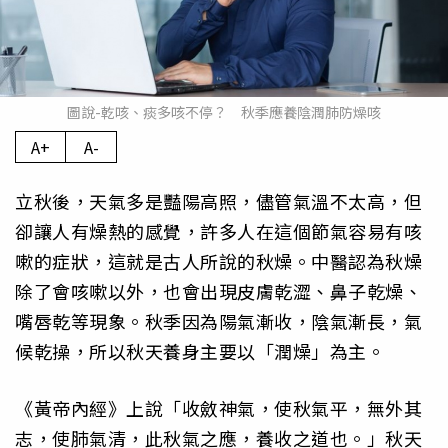
圖說-乾咳、痰多咳不停？ 秋季應養陰潤肺防燥咳
A+
A-
立秋後，天氣多是豔陽高照，儘管氣溫不太高，但
卻讓人有燥熱的感覺，許多人在這個節氣容易有咳
嗽的症狀，這就是古人所說的秋燥。中醫認為秋燥
除了會咳嗽以外，也會出現皮膚乾澀、鼻子乾燥、
嘴唇乾等現象。秋季因為陽氣漸收，陰氣漸長，氣
候乾操，所以秋天養身主要以「潤燥」為主。
《黃帝內經》上說「收斂神氣，使秋氣平，無外其
志，使肺氣清，此秋氣之應，養收之道也。」秋天