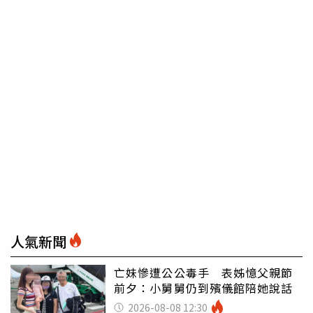
人氣新聞
亡妹慘遭公公毒手 表姊憶父親節
前夕：小舅舅仍到殯儀館陪她說話
2026-08-08 12:30