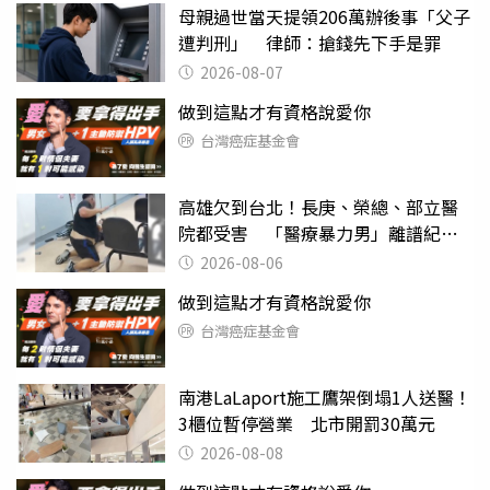
母親過世當天提領206萬辦後事「父子
遭判刑」 律師：搶錢先下手是罪
2026-08-07
做到這點才有資格說愛你
台灣癌症基金會
高雄欠到台北！長庚、榮總、部立醫
院都受害 「醫療暴力男」離譜紀錄
曝光
2026-08-06
做到這點才有資格說愛你
台灣癌症基金會
南港LaLaport施工鷹架倒塌1人送醫！
3櫃位暫停營業 北市開罰30萬元
2026-08-08