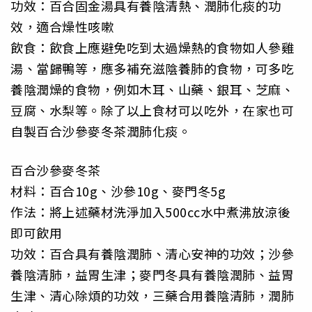
功效：百合固金湯具有養陰清熱、潤肺化痰的功
效，適合燥性咳嗽
飲食：飲食上應避免吃到太過燥熱的食物如人參雞
湯、當歸鴨等，應多補充滋陰養肺的食物，可多吃
養陰潤燥的食物，例如木耳、山藥、銀耳、芝麻、
豆腐、水梨等。除了以上食材可以吃外，在家也可
自製百合沙參麥冬茶潤肺化痰。
百合沙參麥冬茶
材料：百合10g、沙參10g、麥門冬5g
作法：將上述藥材洗淨加入500cc水中煮沸放涼後
即可飲用
功效：百合具有養陰潤肺、清心安神的功效；沙參
養陰清肺，益胃生津；麥門冬具有養陰潤肺、益胃
生津、清心除煩的功效，三藥合用養陰清肺，潤肺