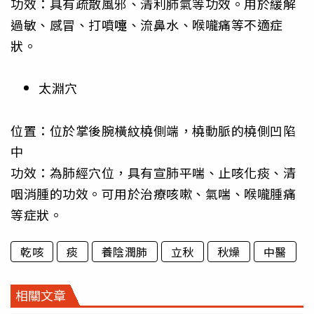
功效：具有疏散風邪、清利肺氣等功效。用於緩解
過敏、感冒、打噴嚏、流鼻水、喉嚨痛等不適症
狀。
太淵穴
位置：位於掌後腕橫紋橈側端，橈動脈的橈側凹陷
中
功效：為肺經穴位，具有宣肺平喘、止咳化痰、清
咽消腫的功效。可用於治療咳嗽、氣喘、喉嚨腫痛
等症狀。
乾咳
痰
養陰潤肺
立秋
秋燥
中醫
相關文章