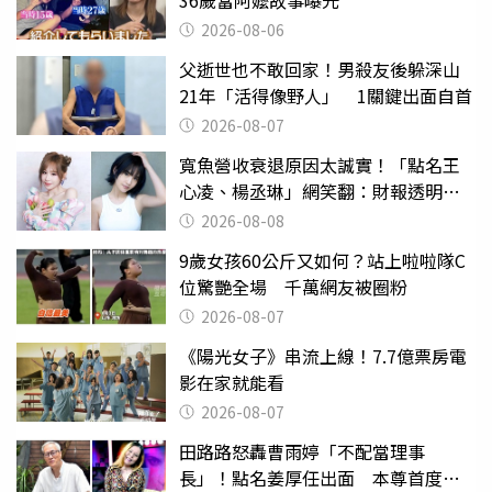
2026-08-06
父逝世也不敢回家！男殺友後躲深山
21年「活得像野人」 1關鍵出面自首
2026-08-07
寬魚營收衰退原因太誠實！「點名王
心凌、楊丞琳」網笑翻：財報透明度
滿分
2026-08-08
9歲女孩60公斤又如何？站上啦啦隊C
位驚艷全場 千萬網友被圈粉
2026-08-07
《陽光女子》串流上線！7.7億票房電
影在家就能看
2026-08-07
田路路怒轟曹雨婷「不配當理事
長」！點名姜厚任出面 本尊首度回