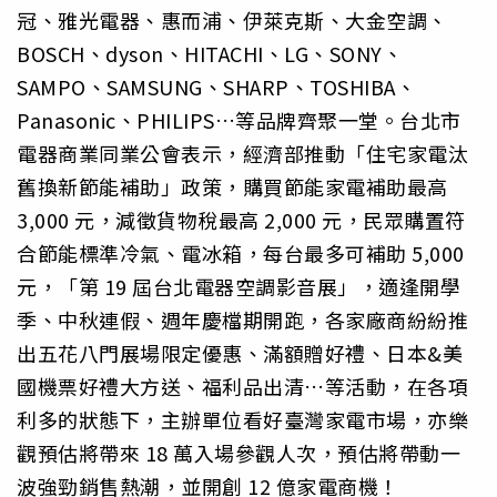
冠、雅光電器、惠而浦、伊萊克斯、大金空調、
BOSCH、dyson、HITACHI、LG、SONY、
SAMPO、SAMSUNG、SHARP、TOSHIBA、
Panasonic、PHILIPS…等品牌齊聚一堂。台北市
電器商業同業公會表示，經濟部推動「住宅家電汰
舊換新節能補助」政策，購買節能家電補助最高
3,000 元，減徵貨物稅最高 2,000 元，民眾購置符
合節能標準冷氣、電冰箱，每台最多可補助 5,000
元，「第 19 屆台北電器空調影音展」，適逢開學
季、中秋連假、週年慶檔期開跑，各家廠商紛紛推
出五花八門展場限定優惠、滿額贈好禮、日本&美
國機票好禮大方送、福利品出清…等活動，在各項
利多的狀態下，主辦單位看好臺灣家電市場，亦樂
觀預估將帶來 18 萬入場參觀人次，預估將帶動一
波強勁銷售熱潮，並開創 12 億家電商機！