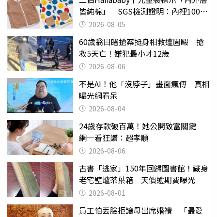
皆純棉」 SGS檢測證明：內裡100%
聚酯纖維
2026-08-05
60歲翁目睹搶案挺身相救遭圍毆 搶
救5天亡！嫌犯最小才12歲
2026-08-06
不是AI！他「沒脖子」畫面瘋傳 真相
曝光網看呆
2026-08-04
24歲存款破百萬！她公開致富關鍵
網一看狂讚：超孝順
2026-08-06
古書「逃家」150年回歸圖書館！藏身
老宅壁爐茶葉箱 天價逾期費曝光
2026-08-01
員工怕丟臉拒讓母出席婚禮 「最愛