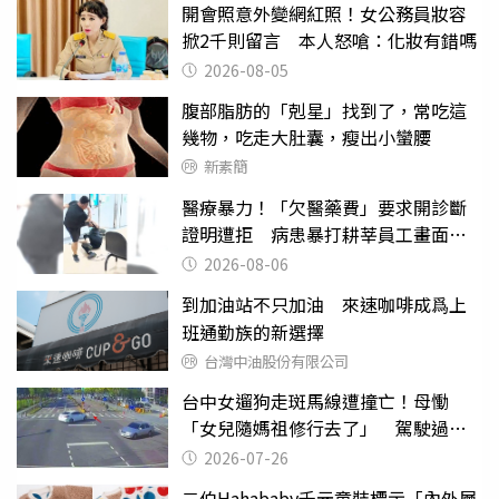
開會照意外變網紅照！女公務員妝容
掀2千則留言 本人怒嗆：化妝有錯嗎
2026-08-05
腹部脂肪的「剋星」找到了，常吃這
幾物，吃走大肚囊，瘦出小蠻腰
新素簡
醫療暴力！「欠醫藥費」要求開診斷
證明遭拒 病患暴打耕莘員工畫面曝
光
2026-08-06
到加油站不只加油 來速咖啡成爲上
班通勤族的新選擇
台灣中油股份有限公司
台中女遛狗走斑馬線遭撞亡！母慟
「女兒隨媽祖修行去了」 駕駛過失
致死判9月
2026-07-26
二伯Hahababy千元童裝標示「內外層