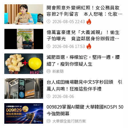
開會照意外變網紅照！女公務員妝
容掀2千則留言 本人怒嗆：化妝有
錯嗎
2026-08-05 22:43
億萬富豪遭兒「大義滅親」！偷生
子怕曝光 竟盜鄰居身份辦假證落
戶
2026-08-06 17:53
減肥首選，檸檬加它，堅持一週，腰
細了，瘦到你懷疑人生
新素簡
台人成田機場聽見中文5字秒回頭 引
萬人共鳴！狂推這些伴手禮
2026-08-06
009829掌握AI關鍵 大華韓國KOSPI 50
今強勢開募
大華銀全能行銷方案