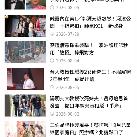
2026-08-05
辣露內在美1／郭源元爆熱戀！河濱公
園「十指緊扣」帥氣KOL 新歡身份
曝光
2026-07-29
突遭病患揮拳襲擊！ 澳洲護理師秒
用「這招」摔飛對方
2026-08-04
台大教授性騷擾2女研究生！不服解聘
2年爭4年 結局出爐
2026-08-05
陽明交大教授砍死妹夫！岳母追思首
發聲 揭11年經營真相駁「爭產」
2026-08-02
二伯品牌抄襲風暴！蔡阿嘎「9月兒童
樂園家庭日」照辦嗎？北捷鬆口了