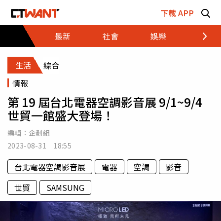
跳至主要內容區塊
下載 APP
最新
社會
娛樂
財經
生活
綜合
情報
第 19 屆台北電器空調影音展 9/1~9/4
世貿一館盛大登場！
編輯：
企劃組
2023-08-31 18:55
台北電器空調影音展
電器
空調
影音
世貿
SAMSUNG