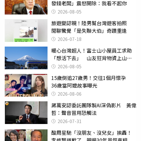
發錢老闆」震怒開除：我看不起你
2026-08-05
旅遊變認親！陸男幫台灣遊客拍照
閒聊驚覺「是失聯大伯」奇蹟重逢
2026-07-18
暖心台灣超人！富士山小屋員工求助
「想活下去」 山友狂背物資上山：
台灣真的是寶島
2026-08-05
15歲倒追27歲男！交往1個月懷孕
36歲當阿嬤故事曝光
2026-08-06
蔣萬安認委託團隊製AI深偽影片 黃偉
哲：聲音冒用恐觸法
2026-07-31
酸周星馳「沒朋友、沒兒女」挨轟！
李修賢道歉了 親揭30年恩怨真相