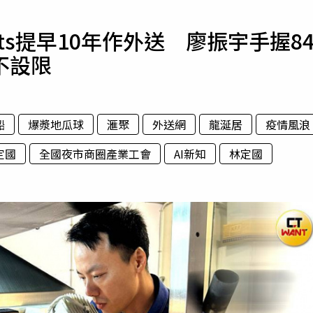
寵物
ats提早10年作外送 廖振宇手握8
運勢
不設限
運動
梅酒
船
爆漿地瓜球
滙聚
外送網
龍涎居
疫情風浪
定國
全國夜市商圈產業工會
AI新知
林定國