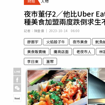
財經
人物
人物
汽車
夜市董仔2／他比Uber E
專欄
種美食加盟兩度跌倒求生
房產新勢力
記者：
陳曼儂
2023-10-14 06:00
廖振宇
火焰骰子牛
夜市美食
魷魚
美食販賣機
攤商店面
老夜市人
林
李日東
滙聚
Next