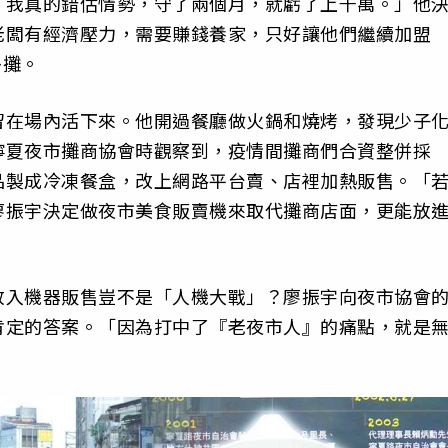
「我真的錯估情勢，守了兩個月，就虧了上千萬。」他
老闆有經濟壓力，需要賺錢養家，只好讓他們繼續加盟
多攤。
留在場內活下來。他開過餐廳做火鍋和燒烤，發現少子
寧夏夜市攤商協會時觀察到，疫情間攤商們合資整併採
品製成冷凍餐盒，改上網路平台賣、店裡加熱販售。「
廖振宇決定做夜市美食販賣機來取代攤商店面，更能放
。
放入機器販售豈不是「人機大戰」？廖振宇向夜市協會
肯定的答案。「因為打中了『老夜市人』的痛點，就是