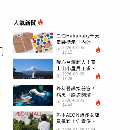
4
人氣新聞
二伯Hahababy千元
童裝標示「內外層
2026-08-05
皆純棉」 SGS檢
12:15
測證明：內裡100%
聚酯纖維
暖心台灣超人！富
士山小屋員工求助
2026-08-05
「想活下去」 山
13:28
友狂背物資上山：
台灣真的是寶島
外科醫誤接器官！
病患「腸道閉環」
2026-08-05
無法排便險死 同
14:46
行看傻：糟糕至極
熊本AEON爆炸女店
員罹難！守靈儀式
擺純白婚紗 「妻
2026-08-05 13:24