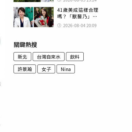
已不在身邊」他淚
41歲美成這樣合理
喊：無法想像
嗎？「獸醫乃」最
新近照曝光 網暴
2026-08-04 20:09
動：歲月忘了她
關鍵熱搜
新北
台灣自來水
飲料
許景瀚
女子
Nina
花
長
心