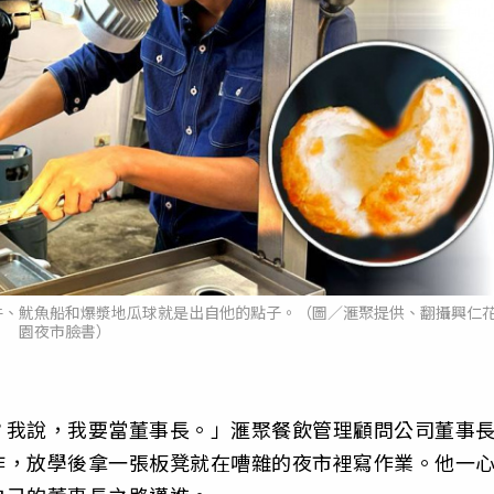
牛、魷魚船和爆漿地瓜球就是出自他的點子。（圖／滙聚提供、翻攝興仁
園夜市臉書）
？我說，我要當董事長。」滙聚餐飲管理顧問公司董事
作，放學後拿一張板凳就在嘈雜的夜市裡寫作業。他一