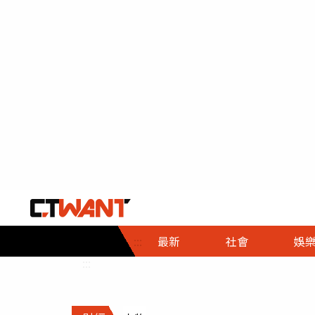
社會首頁
娛樂首頁
財經首頁
政
:::
最新
社會
娛
時事
即時
熱線
:::
直擊
大條
人物
調查
專題
３Ｃ