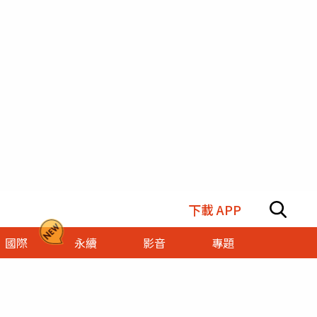
下載 APP
國際
永續
影音
專題