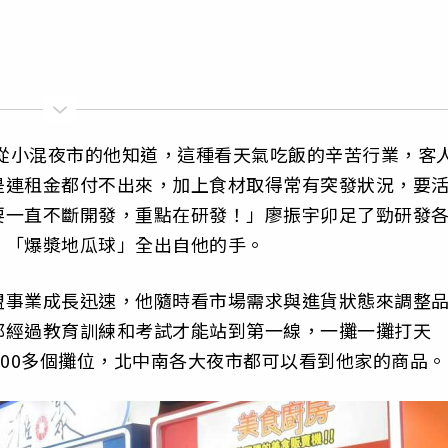
。從小混夜市的他知道，這種看天氣吃飯的辛苦行業，客
是連租金都付不出來，加上食材取得常有突發狀況，要
要一直不斷開發，重點在研發！」廖振宇卯足了勁研發
、「爆漿地瓜球」全出自他的手。
盟事業成長迅速，他隨時看市場需求與進貨狀態來調整
都經過教育訓練和考試才能站到第一線，一攤一攤打天
200多個攤位，北中南各大夜市都可以看到他家的商品。