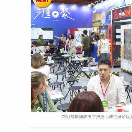
新冠疫情讓廖振宇把重心轉往研發販