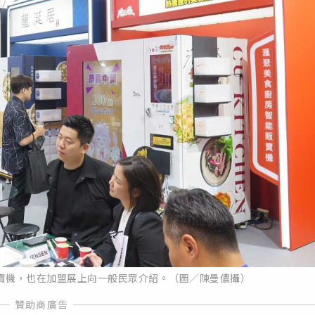
賣機，也在加盟展上向一般民眾介紹。（圖／陳曼儂攝）