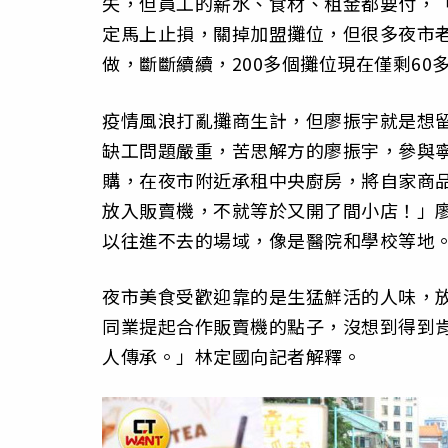
失，但員工的薪水、食材、租金都要付，
定馬上止損，關掉加盟攤位，但很多夜市
做，斷斷續續，200多個攤位現在僅剩60
疫情風浪打亂攤商生計，但廖振宇就是想
缺工問題嚴重，苦思解方的廖振宇，參與
購，在夜市附近承租中央廚房，將自家商
放入販賣機，不就等於又開了間小店！」
以往進不去的場域，像是醫院和學校等地
夜市美食受歡迎靠的是生猛鮮活的人味，
同業提起合作販賣機的點子，沒想到得到
人傳承。」林定國向記者解釋。