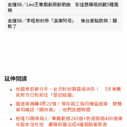
金鐘58／Leo王奪戲劇原創歌曲 彭佳慧飆唱挑戰5種風
格
金鐘58／李程彬封帝「淚謝阿母」 後台差點跌倒：腿
軟了
延伸閱讀
他國考前被分手…女方秒封鎖直接消失！ 5天後驚
見對方已和前任「登記結婚」
國道車禍釀4死22傷！倖存員工指司機猛超車 遊覽
車司機認「開快車」：他們說趕時間
裕隆70開新局3／集團虧損245億+防疫險賠400億燒
光股本沒在怕 嚴陳莉蓮出招4檔個股衝新高