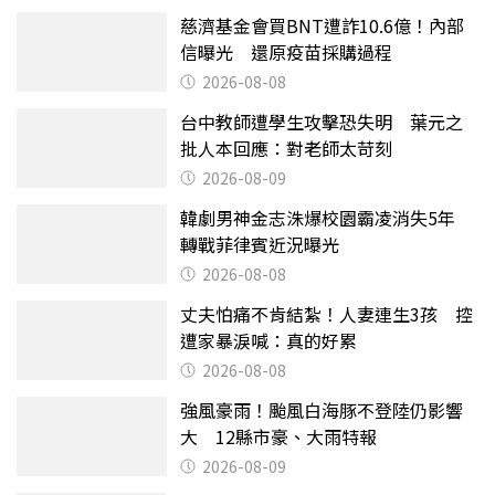
慈濟基金會買BNT遭詐10.6億！內部
信曝光 還原疫苗採購過程
2026-08-08
台中教師遭學生攻擊恐失明 葉元之
批人本回應：對老師太苛刻
2026-08-09
韓劇男神金志洙爆校園霸凌消失5年
轉戰菲律賓近況曝光
2026-08-08
丈夫怕痛不肯結紮！人妻連生3孩 控
遭家暴淚喊：真的好累
2026-08-08
強風豪雨！颱風白海豚不登陸仍影響
大 12縣市豪、大雨特報
2026-08-09