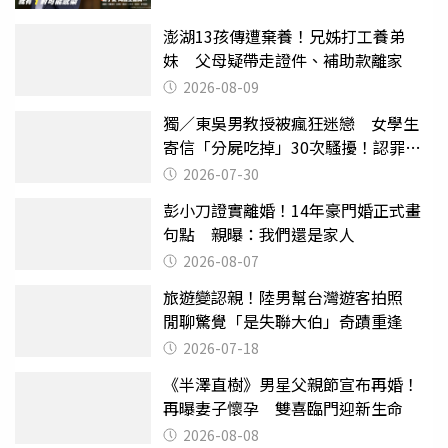
澎湖13孩傳遭棄養！兄姊打工養弟
妹 父母疑帶走證件、補助款離家
2026-08-09
獨／東吳男教授被瘋狂迷戀 女學生
寄信「分屍吃掉」30次騷擾！認罪免
關
2026-07-30
彭小刀證實離婚！14年豪門婚正式畫
句點 親曝：我們還是家人
2026-08-07
旅遊變認親！陸男幫台灣遊客拍照
閒聊驚覺「是失聯大伯」奇蹟重逢
2026-07-18
《半澤直樹》男星父親節宣布再婚！
再曝妻子懷孕 雙喜臨門迎新生命
2026-08-08