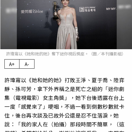
許瑋甯以《她和她的她》奪下迷你視后獎座。（圖／本刊攝影組）
A+
A-
許瑋甯以《她和她的她》打敗王淨、夏于喬、陸弈
靜、孫可芳，拿下外界稱之是死亡之組的「迷你劇
集（電視電影）女主角獎」，她下台後透露在台上
一度「感覺來了」哽咽，不過一看到倒數秒數就卡
住，後台再次談及已故外公還是忍不住落淚，她
說：「我的家人在（拍攝）那段時間不簡單，（這