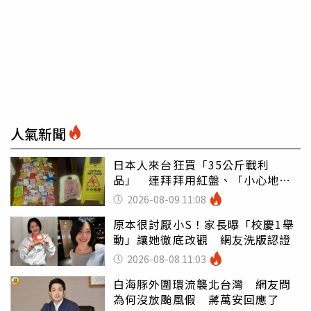
人氣新聞
日本人來台狂買「35公斤戰利
品」 連拜拜用紅盤、「小心地
滑」告示牌也帶回家
2026-08-09 11:08
原本很討厭小S！家長曝「校慶1舉
動」讓她徹底改觀 網友洗版認證
2026-08-08 11:03
白海豚外圍環流襲北台灣 網友問
為何沒放颱風假 蔣萬安回應了