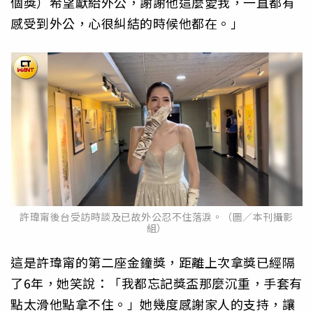
個獎）希望獻給外公，謝謝他這麼愛我，一直都有
感受到外公，心很糾結的時候他都在。」
許瑋甯後台受訪時談及已故外公忍不住落淚。（圖／本刊攝影
組）
這是許瑋甯的第二座金鐘獎，距離上次拿獎已經隔
了6年，她笑說：「我都忘記獎盃那麼沉重，手套有
點太滑他點拿不住。」她幾度感謝家人的支持，讓