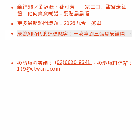
金鐘58／劉冠廷、孫可芳「一家三口」甜蜜走紅
毯 他向寶寶喊話：要貼扁扁喔
更多最新熱門議題：2026九合一選舉
成為AI時代的道德駭客！一次拿到三張資安證照
PR
(02)6630-8641
投訴爆料專線：
、投訴爆料信箱：
119@ctwant.com