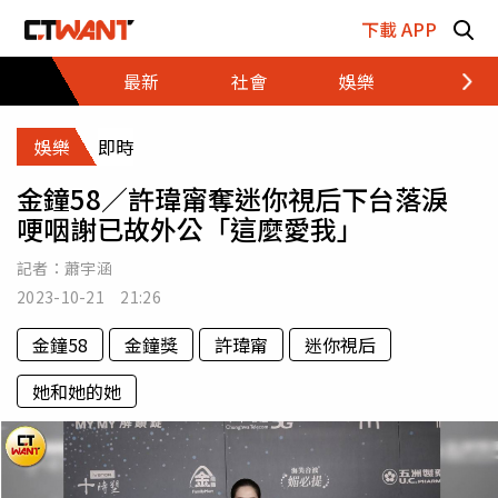
跳至主要內容區塊
下載 APP
最新
社會
娛樂
財經
娛樂
即時
金鐘58／許瑋甯奪迷你視后下台落淚
哽咽謝已故外公「這麼愛我」
記者：
蕭宇涵
2023-10-21 21:26
金鐘58
金鐘獎
許瑋甯
迷你視后
她和她的她