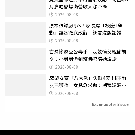
月演唱會爆滿營收大漲73%
2026-08-08
原本很討厭小S！家長曝「校慶1舉
動」讓她徹底改觀 網友洗版認證
2026-08-08
亡妹慘遭公公毒手 表姊憶父親節前
夕：小舅舅仍到殯儀館陪她說話
2026-08-08
55歲女攀「八大秀」失聯4天！同行山
友已獲救 女兒急求助：剩我媽媽還
沒找到
2026-08-08
Recommended by