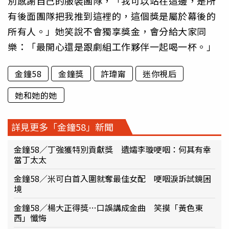
別感謝自己的服裝團隊，「我可以站在這邊，是所
有後面團隊把我推到這裡的，這個獎是屬於幕後的
所有人。」她笑說不會獨享獎金，會分給大家同
樂：「最開心還是跟劇組工作夥伴一起喝一杯。」
金鐘58
金鐘獎
許瑋甯
迷你視后
她和她的她
詳見更多「金鐘58」新聞
金鐘58／丁強獲特別貢獻獎 遺孀李璇哽咽：何其有幸
當丁太太
金鐘58／米可白首入圍就奪最佳女配 哽咽淚訴試鏡困
境
金鐘58／楊大正得獎…口誤講成金曲 笑摸「黃色東
西」懺悔