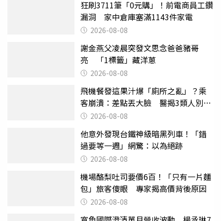
狂刷3711筆「0元購」！前電商員工鑽
漏洞 家中倉庫塞滿1143件家電
2026-08-08
謝金燕父凌晨突發文思念爸爸豬哥
亮 「1標籤」藏洋蔥
2026-08-08
飛機餐發這果汁爆「廁所之亂」？乘
客崩潰：差點丟大臉 醫揭3類人別亂
喝
2026-08-08
他意外發現台鐵神級暗黑列車！「錯
過要等一週」網驚：以為絕跡
2026-08-08
機場酪梨吐司要價6百！「只有一片麵
包」旅客傻眼 專家揭高價背後原因
2026-08-08
寬魚國際澄清單月營收波動 楊丞琳7