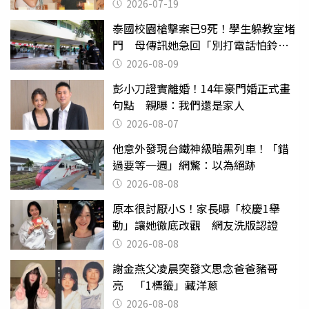
2026-07-19
泰國校園槍擊案已9死！學生躲教室堵
門 母傳訊她急回「別打電話怕鈴
響」
2026-08-09
彭小刀證實離婚！14年豪門婚正式畫
句點 親曝：我們還是家人
2026-08-07
他意外發現台鐵神級暗黑列車！「錯
過要等一週」網驚：以為絕跡
2026-08-08
原本很討厭小S！家長曝「校慶1舉
動」讓她徹底改觀 網友洗版認證
2026-08-08
謝金燕父凌晨突發文思念爸爸豬哥
亮 「1標籤」藏洋蔥
2026-08-08