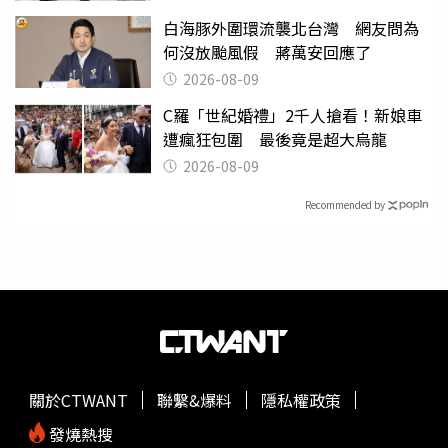
白海豚外圍環流襲北台灣 網友問為
何沒放颱風假 蔣萬安回應了
2026-08-09
C羅「世紀婚禮」2千人搶看！新娘車
遭瘋狂包圍 最後竟是超大烏龍
2026-08-09
Recommended by
關於CTWANT
聯繫&爆料
隱私權政策
發燒熱搜