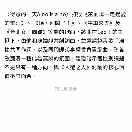
〈得意的一天A no is a no〉打敗《茁劇場─走過愛
的蠻荒》、 《媽，別鬧了！》、《牛車來去》及
《台北女子圖鑑》等劇的歌曲，該曲在Leo王的主
揪下，由他和陳嫺靜共創詞曲，並邀請饒舌歌手湯
捷共同作詞，以及同門師弟李權哲負責編曲，整首
歌瀰漫一種雌雄莫辨的氛圍，隱隱暗示著性別議題
不是只有一種方向，與《人選之人》討論的核心價
值不謀而合。