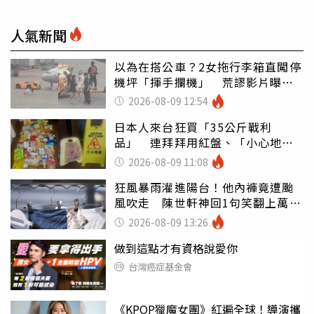
人氣新聞
以為在搭公車？2女拖行李箱直闖停
機坪「揮手攔機」 荒謬影片曝網
傻眼
2026-08-09 12:54
日本人來台狂買「35公斤戰利
品」 連拜拜用紅盤、「小心地
滑」告示牌也帶回家
2026-08-09 11:08
狂風暴雨灌進陽台！他內褲竟遭颱
風吹走 陳世軒神回1句笑翻上萬網
友
2026-08-09 13:26
做到這點才有資格說愛你
台灣癌症基金會
《KPOP獵魔女團》紅遍全球！導演攜