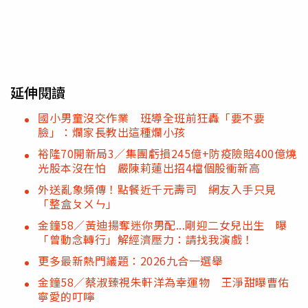
延伸閱讀
國小男童沒交作業 班導全班前狂轟「要不要
臉」：爛家長教出這種爛小孩
裕隆70開新局3／集團虧損245億+防疫險賠400億燒
光股本沒在怕 嚴陳莉蓮出招4檔個股衝新高
外送亂象頻傳！點餐近千元壽司 網友入手只見
「整盒ㄆㄨㄣ」
金鐘58／黃迪揚奪迷你男配...剛迎二女兒出生 曝
「曾動念轉行」解經濟壓力：請找我演戲！
更多最新熱門議題：2026九合一選舉
金鐘58／蔡淑臻視朱軒洋為幸運物 王淨甜曝曹佑
寧愛的叮嚀