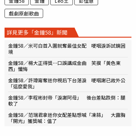
金鐘58
金鐘
Leo王
彭佳慧
戲劇原創歌曲
詳見更多「金鐘58」新聞
金鐘58／米可白首入圍就奪最佳女配 哽咽淚訴試鏡困
境
金鐘58／楊大正得獎…口誤講成金曲 笑摸「黃色東
西」懺悔
金鐘58／許瑋甯奪迷你視后下台落淚 哽咽謝已故外公
「這麼愛我」
金鐘58／李程彬封帝「淚謝阿母」 後台差點跌倒：腿
軟了
金鐘58／范瑞君拿迷你女配差點想喊「凍蒜」 大露胸
「開光」獲獎喊：值了