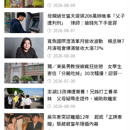
也帶回家
2026-08-09
母親過世當天提領206萬辦後事「父子
遭判刑」 律師：搶錢先下手是罪
2026-08-07
寬魚國際澄清單月營收波動 楊丞琳7
月演唱會爆滿營收大漲73%
2026-08-08
獨／東吳男教授被瘋狂迷戀 女學生
寄信「分屍吃掉」30次騷擾！認罪免
關
2026-07-30
澎湖13孩傳遭棄養！兄姊打工養弟
妹 父母疑帶走證件、補助款離家
2026-08-09
吳宗憲突認離婚12年 起底「正牌憲
嫂」張葳葳當年隱婚內幕