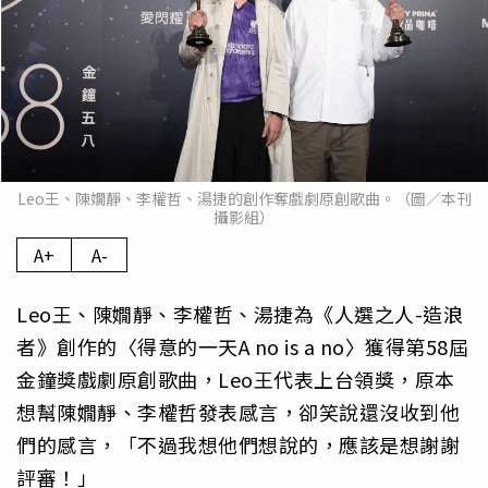
Leo王、陳嫺靜、李權哲、湯捷的創作奪戲劇原創歌曲。（圖／本刊
攝影組）
A+
A-
Leo王、陳嫺靜、李權哲、湯捷為《人選之人-造浪
者》創作的〈得意的一天A no is a no〉獲得第58屆
金鐘獎戲劇原創歌曲，Leo王代表上台領獎，原本
想幫陳嫺靜、李權哲發表感言，卻笑說還沒收到他
們的感言，「不過我想他們想說的，應該是想謝謝
評審！」