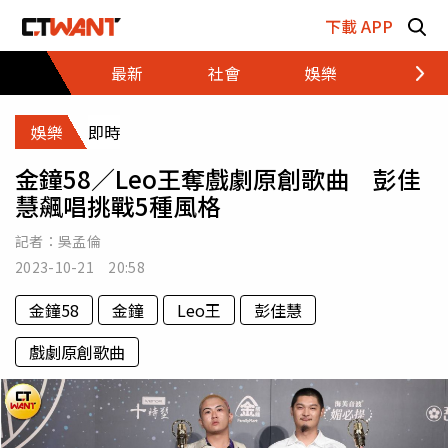
跳至主要內容區塊
下載 APP
最新
社會
娛樂
財經
娛樂
即時
金鐘58／Leo王奪戲劇原創歌曲 彭佳
慧飆唱挑戰5種風格
記者：
吳孟倫
2023-10-21 20:58
金鐘58
金鐘
Leo王
彭佳慧
戲劇原創歌曲