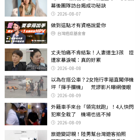
幕後團隊訪台揭成功秘訣
2026-08-07
做到這點才有資格說愛你
台灣癌症基金會
丈夫怕痛不肯結紮！人妻連生3孩 控
遭家暴淚喊：真的好累
2026-08-08
以為在搭公車？2女拖行李箱直闖停機
坪「揮手攔機」 荒謬影片曝網傻眼
2026-08-09
外籍車手來台「領完就跑」！4人快閃
犯案全栽了 機場也逃不掉
2026-08-09
旅遊變認親！陸男幫台灣遊客拍照