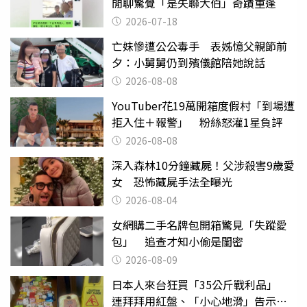
閒聊驚覺「是失聯大伯」奇蹟重逢
2026-07-18
亡妹慘遭公公毒手 表姊憶父親節前
夕：小舅舅仍到殯儀館陪她說話
2026-08-08
YouTuber花19萬開箱度假村「到場遭
拒入住＋報警」 粉絲怒灌1星負評
2026-08-08
深入森林10分鐘藏屍！父涉殺害9歲愛
女 恐怖藏屍手法全曝光
2026-08-04
女網購二手名牌包開箱驚見「失蹤愛
包」 追查才知小偷是閨密
2026-08-09
日本人來台狂買「35公斤戰利品」
連拜拜用紅盤、「小心地滑」告示牌