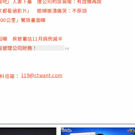
偷吃」人妻下屬 遭公司約談竟嗆：有證據再說
家都看過影片」 媳婦崩潰痛哭：不原諒
00公里」驚險畫面曝
曝 疾管署估11月病例減半
鬆管理公司財務！
PR
119@ctwant.com
爆料信箱：
PR