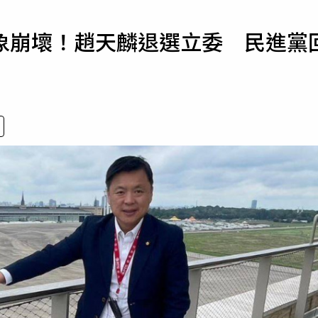
寵物
象崩壞！趙天麟退選立委 民進黨
運勢
運動
梅酒