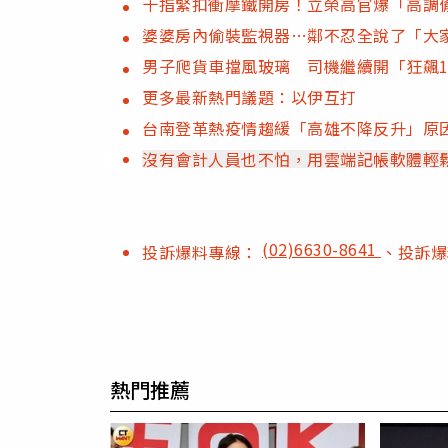
十指緊扣衝摩鐵開房！立榮高官爆「高調
婆婆房內偷裝監視器…鄰不忍全說了「大
男子爬貨車擋風玻璃 司機繼續開「狂飆1
更多最新熱門議題：以伊互打
台南登革熱疫情趨緩「高雄不降反升」原因
沒有會計人員也不怕，用雲端記帳軟體輕
(02)6630-8641
投訴爆料專線：
、投訴
熱門推薦