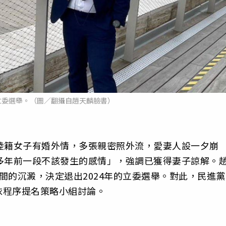
立委選舉。（圖／翻攝自趙天麟臉書）
陸籍女子有婚外情，多張親密照外流，愛妻人設一夕崩
多年前一段不該發生的感情」，強調已獲得妻子諒解。
間的沉澱，決定退出2024年的立委選舉。對此，民進黨
依程序提名策略小組討論。