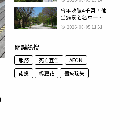
已不在身邊」他淚
曾年收破4千萬！他
喊：無法想像
坐擁豪宅名車一夕
之間「啪！沒
2026-08-05 11:51
了」 如今卻說更
富有
關鍵熱搜
服務
死亡宣告
AEON
南投
楊麗花
醫療疏失
趙