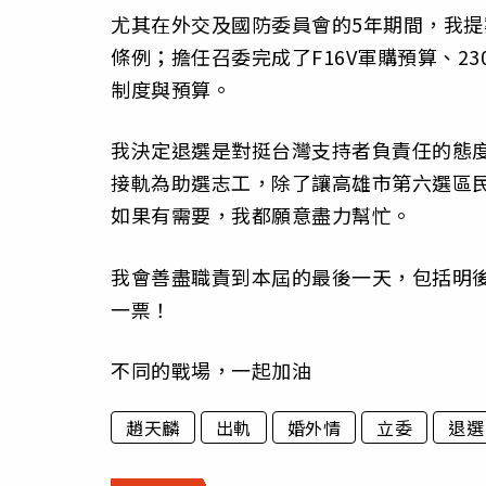
尤其在外交及國防委員會的5年期間，我
條例；擔任召委完成了F16V軍購預算、2
制度與預算。
我決定退選是對挺台灣支持者負責任的態
接軌為助選志工，除了讓高雄市第六選區
如果有需要，我都願意盡力幫忙。
我會善盡職責到本屆的最後一天，包括明
一票！
不同的戰場，一起加油
趙天麟
出軌
婚外情
立委
退選