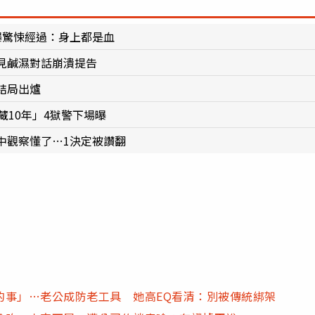
曝驚悚經過：身上都是血
見鹹濕對話崩潰提告
結局出爐
藏10年」4獄警下場曝
中觀察懂了…1決定被讚翻
的事」…老公成防老工具 她高EQ看清：別被傳統綁架