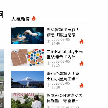
回
人氣新聞
外科醫誤接器官！
病患「腸道閉環」
2026-08-05
無法排便險死 同
14:46
行看傻：糟糕至極
二伯Hahababy千元
童裝標示「內外層
2026-08-05
皆純棉」 SGS檢
12:15
測證明：內裡100%
聚酯纖維
暖心台灣超人！富
士山小屋員工求助
2026-08-05
「想活下去」 山
13:28
友狂背物資上山：
台灣真的是寶島
熊本AEON爆炸女店
員罹難！守靈儀式
擺純白婚紗 「妻
2026-08-05 13:24