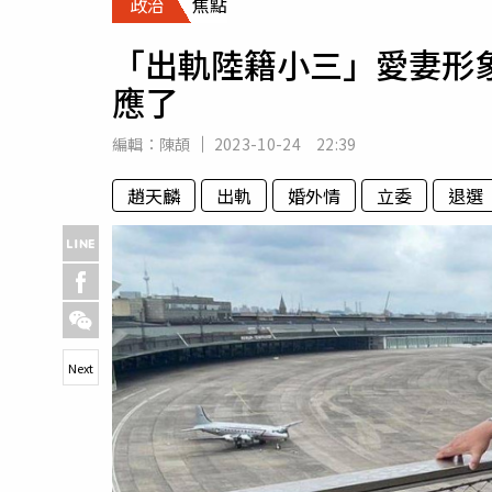
政治
焦點
人物
汽車
「出軌陸籍小三」愛妻形
專欄
應了
房產新勢力
編輯：
陳頡
2023-10-24 22:39
趙天麟
出軌
婚外情
立委
退選
Next