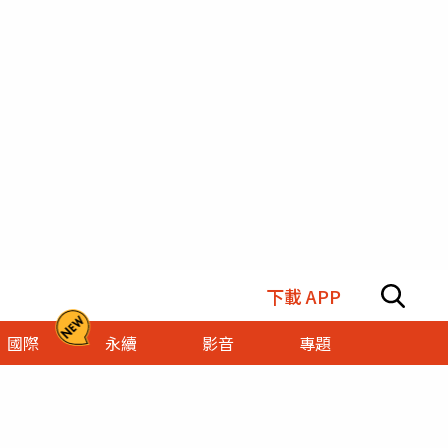
下載 APP
國際
永續
影音
專題