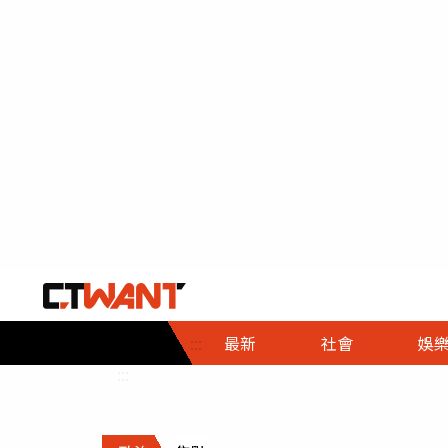
社會首頁
娛樂首頁
財經首頁
政
:::
最新
社會
娛
時事
即時
熱線
:::
直擊
大條
人物
調查
專題
３Ｃ