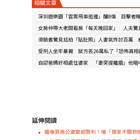
相關文章
深圳遊樂園「雲霄飛車追撞」釀8傷 目擊者
女房仲帶大老闆看房「每天晚回家」 人夫驚
滑臉書驚見尪拍「貼肚照」人妻氣炸討百萬 
受刑人坐牢暴斃 獄方丟26萬私了「恐怖真相
自認爸媽好相處住婆家 「妻突提離婚」他暗
延伸閱讀
婚後買房公婆變超勢利！嗆「娘家不關妳