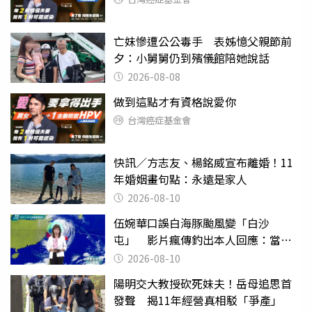
亡妹慘遭公公毒手 表姊憶父親節前
夕：小舅舅仍到殯儀館陪她說話
2026-08-08
做到這點才有資格說愛你
台灣癌症基金會
快訊／方志友、楊銘威宣布離婚！11
年婚姻畫句點：永遠是家人
2026-08-10
伍婉華口誤白海豚颱風變「白沙
屯」 影片瘋傳釣出本人回應：當下
懊惱到現在
2026-08-10
陽明交大教授砍死妹夫！岳母追思首
發聲 揭11年經營真相駁「爭產」