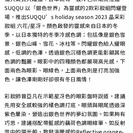
SUQQU 以「銀色世界」為靈感的2款彩妝組閃耀登
場，推出SUQQU’s holiday season 2023 晶采彩
妝組 六花/星冴。顏色啟發的靈感來自日本的冬
季，以日本獨特的冬季冷感色調：包括像是銀色雪
景、銀色山峰、雪花、冰柱等。閃耀銀色給人耀眼
感，低調的色澤，透過銀色沉穩色調更能彰顯其他
色調的豔麗。眼影中的四種顏色都展現高光感，下
面兩色為眼影、眼線色，上面兩色則是打亮加強
色，讓色澤剛剛好卻很有冬日風情！
彩妝師曾亞凡在示範星冴色的眼影盤時說道，建議
先用安全感較強的橘色調打底，眼頭與眼尾透過深
紫色暈染，營造出銀色世界的夢幻氛圍。如果夠有
巧思，建議搭配帶藍感的藕荷色調眼線筆、如反射
雪中的陽光般，散發溫暖感的Reflective orange-