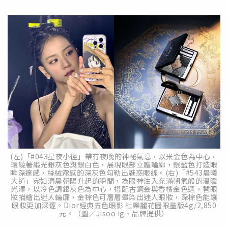
(左)「#043星夜小徑」帶有夜晚的神祕氣息，以米金色為中心，
環繞著緞光銀灰色與銀白色，展現眼部立體輪廓，銀藍色打造眼
眸深邃感，絲絨霧感的深灰色勾勒出魅惑眼線。(右)「#543晨曦
大道」宛如清晨朝陽升起的瞬間，為眼神注入充滿朝氣般的溫暖
光澤，以冷色調銀灰色為中心，搭配古銅金與香檳金色選，替眼
妝描繪出迷人輪廓，金棕色可層層暈染出迷人眼妝，深棕色能讓
眼妝更加深邃。Dior經典五色眼影 杜樂麗花園限量版4g/2,850
元。（圖／Jisoo ig、品牌提供）