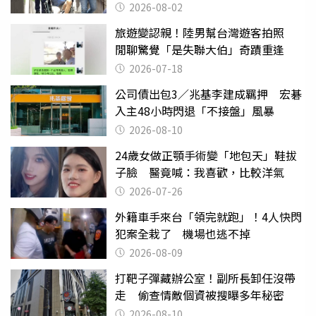
2026-08-02
旅遊變認親！陸男幫台灣遊客拍照
閒聊驚覺「是失聯大伯」奇蹟重逢
2026-07-18
公司債出包3／兆基李建成羈押 宏碁
入主48小時閃退「不接盤」風暴
2026-08-10
24歲女做正顎手術變「地包天」鞋拔
子臉 醫竟喊：我喜歡，比較洋氣
2026-07-26
外籍車手來台「領完就跑」！4人快閃
犯案全栽了 機場也逃不掉
2026-08-09
打靶子彈藏辦公室！副所長卸任沒帶
走 偷查情敵個資被搜曝多年秘密
2026-08-10