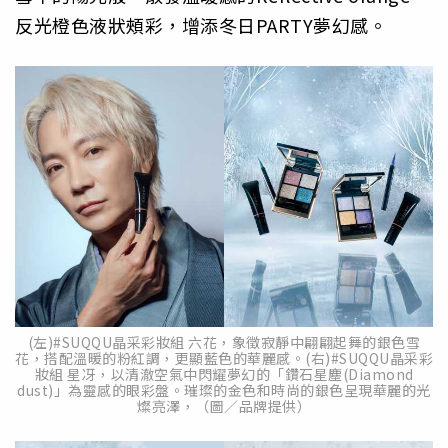
反光橙色液狀頰彩，增添冬日PARTY夢幻感。
(左)#SUQQU晶采彩妝組 六花，象徵寂靜中翩翩起舞的銀色雪
花，搭配溫暖的粉紅調，更顯藍色的華麗感。(右)#SUQQU晶采彩
妝組 星冴，以清澈空氣中閃耀夢幻的「鑽石星塵(Diamond
dust)」為靈感的眼彩盤。璀璨的金色和時尚的銀色呈現華麗的光
燦亮澤，（圖／品牌提供）