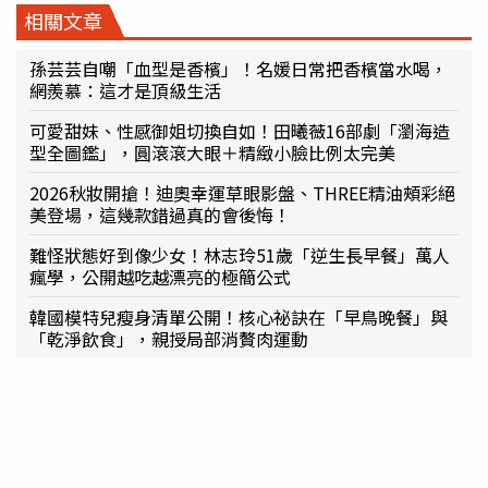
相關文章
孫芸芸自嘲「血型是香檳」！名媛日常把香檳當水喝，
網羨慕：這才是頂級生活
可愛甜妹、性感御姐切換自如！田曦薇16部劇「瀏海造
型全圖鑑」，圓滾滾大眼＋精緻小臉比例太完美
2026秋妝開搶！迪奧幸運草眼影盤、THREE精油頰彩絕
美登場，這幾款錯過真的會後悔！
難怪狀態好到像少女！林志玲51歲「逆生長早餐」萬人
瘋學，公開越吃越漂亮的極簡公式
韓國模特兒瘦身清單公開！核心祕訣在「早鳥晚餐」與
「乾淨飲食」，親授局部消贅肉運動