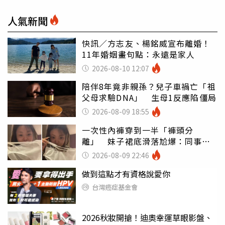
人氣新聞
快訊／方志友、楊銘威宣布離婚！
11年婚姻畫句點：永遠是家人
2026-08-10 12:07
陪伴8年竟非親孫？兒子車禍亡「祖
父母求驗DNA」 生母1反應陷僵局
2026-08-09 18:55
一次性內褲穿到一半「褲頭分
離」 妹子裙底滑落尬爆：同事全
看光
2026-08-09 22:46
做到這點才有資格說愛你
台灣癌症基金會
2026秋妝開搶！迪奧幸運草眼影盤、