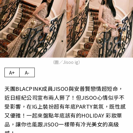
（圖／Jisoo ig）
A+
A-
天團BLACPINK成員JISOO與安普賢戀情超短命，
近日經紀公司宣布兩人掰了！但JISOO心情似乎不
受影響，在IG上裝扮超有年底PARTY氣氛，既性感
又優雅！一起來盤點年底該有的HOLIDAY 彩妝單
品，讓你也能跟JISOO一樣帶有冷光美女的高級