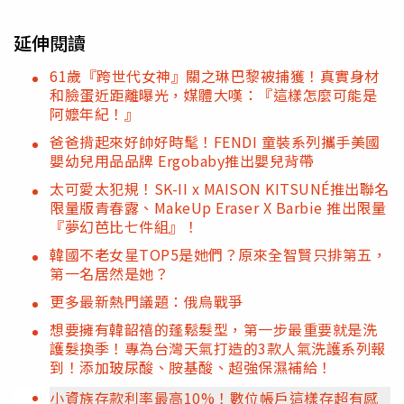
延伸閱讀
61歲『跨世代女神』關之琳巴黎被捕獲！真實身材
和臉蛋近距離曝光，媒體大嘆：『這樣怎麼可能是
阿嬤年紀！』
爸爸揹起來好帥好時髦！FENDI 童裝系列攜手美國
嬰幼兒用品品牌 Ergobaby推出嬰兒背帶
太可愛太犯規！SK-II x MAISON KITSUNÉ推出聯名
限量版青春露、MakeUp Eraser X Barbie 推出限量
『夢幻芭比七件組』！
韓國不老女星TOP5是她們？原來全智賢只排第五，
第一名居然是她？
更多最新熱門議題：俄烏戰爭
想要擁有韓韶禧的蓬鬆髮型，第一步最重要就是洗
護髮換季！專為台灣天氣打造的3款人氣洗護系列報
到！添加玻尿酸、胺基酸、超強保濕補給！
小資族存款利率最高10%！數位帳戶這樣存超有感