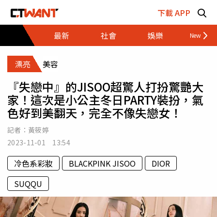
跳至主要內容區塊
下載 APP
最新
社會
娛樂
財經
漂亮
美容
『失戀中』的JISOO超驚人打扮驚艷大
家！這次是小公主冬日PARTY裝扮，氣
色好到美翻天，完全不像失戀女！
記者：
黃筱婷
2023-11-01 13:54
冷色系彩妝
BLACKPINK JISOO
DIOR
SUQQU