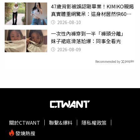
47歲背影被誤認剛畢業！KIMIKO親揭
真實體重網驚呆：這身材居然快60公
斤？
2026-08-10
一次性內褲穿到一半「褲頭分離」
妹子裙底滑落尬爆：同事全看光
2026-08-09
Recommended by
關於CTWANT
聯繫&爆料
隱私權政策
發燒熱搜