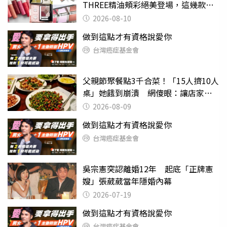
THREE精油頰彩絕美登場，這幾款錯
過真的會後悔！
2026-08-10
做到這點才有資格說愛你
台灣癌症基金會
父親節聚餐點3千合菜！「15人擠10人
桌」她餓到崩潰 網傻眼：讓店家看
笑話
2026-08-09
做到這點才有資格說愛你
台灣癌症基金會
吳宗憲突認離婚12年 起底「正牌憲
嫂」張葳葳當年隱婚內幕
2026-07-19
做到這點才有資格說愛你
台灣癌症基金會