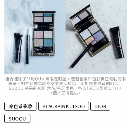
組合裡除了SUQQU人氣限定眼盤，還包含柔和色彩自在勾勒的眼
線筆、如棉花糖質感的空氣液狀頰彩，絕對是要收藏的組合。
SUQQU 晶采彩妝組 六花/星冴兩色，各3,750元(限量上市)。
（圖／品牌提供）
冷色系彩妝
BLACKPINK JISOO
DIOR
SUQQU