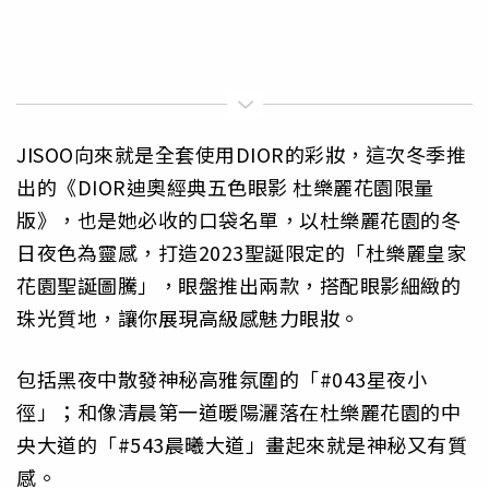
JISOO向來就是全套使用DIOR的彩妝，這次冬季推
出的《DIOR迪奧經典五色眼影 杜樂麗花園限量
版》，也是她必收的口袋名單，以杜樂麗花園的冬
日夜色為靈感，打造2023聖誕限定的「杜樂麗皇家
花園聖誕圖騰」，眼盤推出兩款，搭配眼影細緻的
珠光質地，讓你展現高級感魅力眼妝。
包括黑夜中散發神秘高雅氛圍的「#043星夜小
徑」；和像清晨第一道暖陽灑落在杜樂麗花園的中
央大道的「#543晨曦大道」畫起來就是神秘又有質
感。