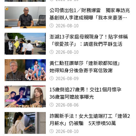
公司債出包1／財務爆雷 獨家專訪兆
基創辦人李建成親曝「我本來要落
跑」
2026-08-10
澎湖13子家庭母親現身了！貼字條稱
「很愛孩子」：請還我們平靜生活
2026-08-10
黃仁勳狂讚華莎「連新歌都知道」
她得知身分後急寄手寫信致謝
2026-08-09
15歲倒追27歲男！交往1個月懷孕
36歲當阿嬤故事曝光
2026-08-06
詐團新手法！女大生遠端打工「連領2
月薪水」仍被騙 5天慘噴50萬
2026-08-10